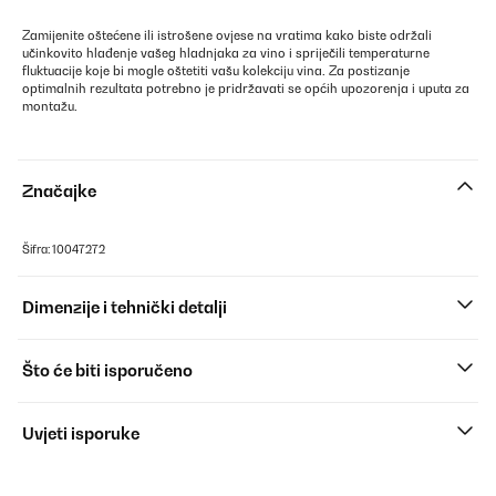
Zamijenite oštećene ili istrošene ovjese na vratima kako biste održali
učinkovito hlađenje vašeg hladnjaka za vino i spriječili temperaturne
fluktuacije koje bi mogle oštetiti vašu kolekciju vina. Za postizanje
optimalnih rezultata potrebno je pridržavati se općih upozorenja i uputa za
montažu.
Značajke
Šifra: 10047272
Dimenzije i tehnički detalji
Što će biti isporučeno
Uvjeti isporuke