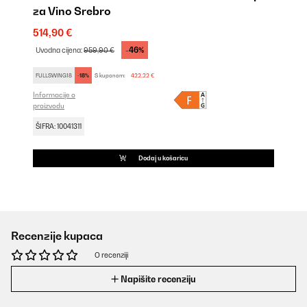
za Vino Srebro
514,90 €
-46%
Uvodna cijena:
959,90 €
FULLSWING18
-18%
S kuponom:
422,22 €
Informacije o
proizvodu
ŠIFRA: 10041311
Dodaj u košaricu
Recenzije kupaca
O recenziji
Napišite recenziju