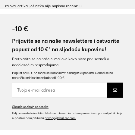
za ovaj artikal još nitko nije napisao recenziju
-10 €
Prijavite se na naše newslettere i ostvarite
popust od 10 €* na sljedeću kupovinu!
Pretplatite se na naše e-mailove kako biste prvi saznali o
nadolazećim rasprodajama.
Popust od 10 € ne može se kombinirati s drugim kuponima. Odnosi se na
narudžbu minimalne vrijednosti 100 €.
Obrada osobnih podataka
Odjavu možete izvršiti u bilo kojem trenutku putem poveznice u podnožju bilo koje
e-pošte ili nam pišite na
privacy@chal-tec.com
.