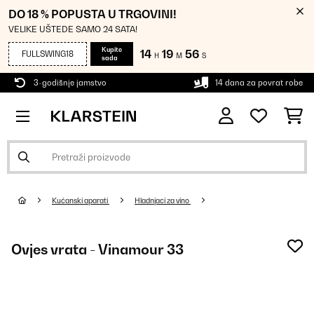
DO 18 % POPUSTA U TRGOVINI!
VELIKE UŠTEDE SAMO 24 SATA!
Kupite
14
19
55
FULLSWING18
H
M
S
sada
3-godišnje jamstvo
14 dana za povrat robe
Kućanski aparati
Hladnjaci za vino
Ovjes vrata - Vinamour 33