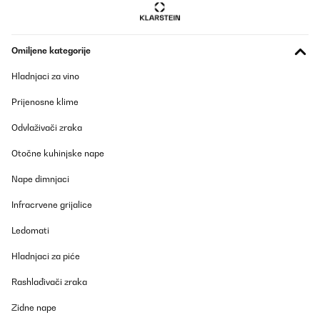
Omiljene kategorije
Hladnjaci za vino
Prijenosne klime
Odvlaživači zraka
Otočne kuhinjske nape
Nape dimnjaci
Infracrvene grijalice
Ledomati
Hladnjaci za piće
Rashlađivači zraka
Zidne nape