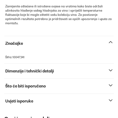
Zamijenite oštećene ili istrošene ovjese na vratima kako biste održali
učinkovito hlađenje vašeg hladnjaka za vino i spriječili temperaturne
fluktuacije koje bi mogle oštetiti vašu kolekciju vina. Za postizanje
optimalnih rezultata potrebno je pridržavati se općih upozorenja i uputa za
montažu.
Značajke
Šifra: 10047241
Dimenzije i tehnički detalji
Što će biti isporučeno
Uvjeti isporuke