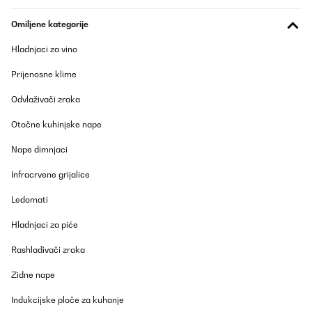
Omiljene kategorije
Hladnjaci za vino
Prijenosne klime
Odvlaživači zraka
Otočne kuhinjske nape
Nape dimnjaci
Infracrvene grijalice
Ledomati
Hladnjaci za piće
Rashlađivači zraka
Zidne nape
Indukcijske ploče za kuhanje