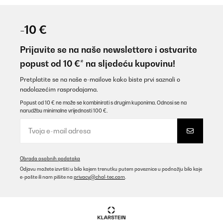
-10 €
Prijavite se na naše newslettere i ostvarite
popust od 10 €* na sljedeću kupovinu!
Pretplatite se na naše e-mailove kako biste prvi saznali o
nadolazećim rasprodajama.
Popust od 10 € ne može se kombinirati s drugim kuponima. Odnosi se na
narudžbu minimalne vrijednosti 100 €.
Obrada osobnih podataka
Odjavu možete izvršiti u bilo kojem trenutku putem poveznice u podnožju bilo koje
e-pošte ili nam pišite na
privacy@chal-tec.com
.