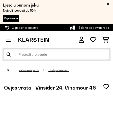
Ljeto u punom jeku
Najbolji popusti do 55 %
Kupite sada
3-godišnje jamstvo
14 dana za povrat robe
Kućanski aparati
Hladnjaci za vino
Ovjes vrata - Vinsider 24, Vinamour 46