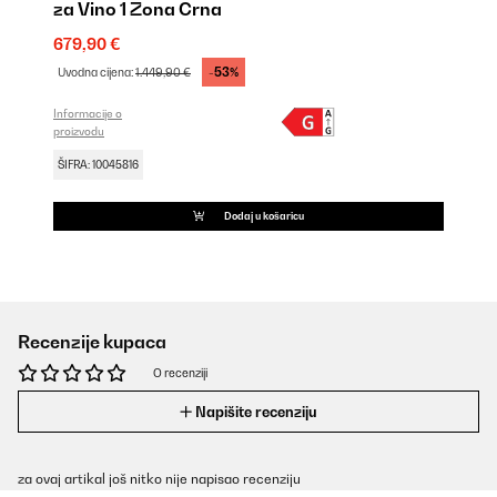
za Vino 1 Zona Crna
679,90 €
-53%
Uvodna cijena:
1.449,90 €
Informacije o
proizvodu
ŠIFRA: 10045816
Dodaj u košaricu
Recenzije kupaca
O recenziji
Napišite recenziju
za ovaj artikal još nitko nije napisao recenziju