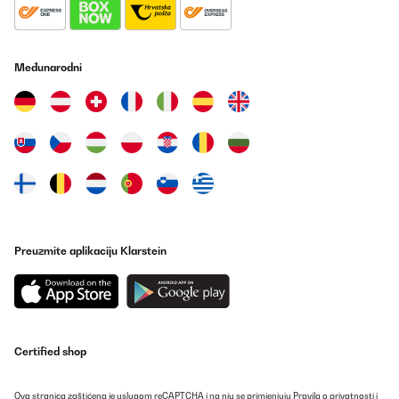
Međunarodni
Preuzmite aplikaciju Klarstein
Certified shop
Ova stranica zaštićena je uslugom reCAPTCHA i na nju se primjenjuju
Pravila o privatnosti
i