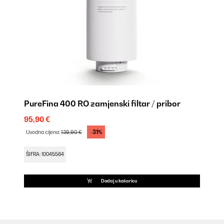
PureFina 400 RO zamjenski filtar / pribor
95,90 €
-31%
Uvodna cijena:
139,90 €
ŠIFRA: 10045564
Dodaj u košaricu