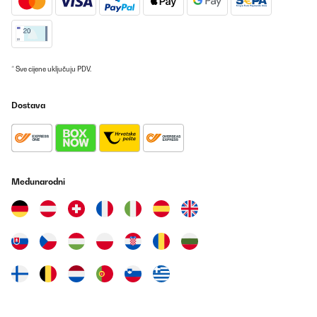
Impossibile caricare il contenuto multimediale. Ottimo
prodotto...Compatto nelle dimensioni, facile l’installazione per
chi si applica spesso in lavoretti domestici, rubinetto dal
designer moderno accattivante e funzionale per il controllo dei
filtri. Acqua limpida e leggera.Lo consiglio vivamente!
* Sve cijene uključuju PDV.
Utente Amazon
Prevedi
Dostava
POTVRĐENI PREGLED
20/12/2024
La documentation n'est pas très claire concernant le
raccordement. Mais c'est simple pour l'installation. Compter 2
Međunarodni
heures maximum.En service depuis 3 semaines,vraiment content
de cet achat qui évitera beaucoup de bouteille dans le bac
jaune.Je recommande cet article.
Utilisateur d'Amazon
Prevedi
POTVRĐENI PREGLED
20/12/2024