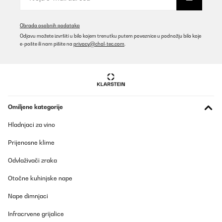
Prevedi
POTVRĐENI PREGLED
Obrada osobnih podataka
Odjavu možete izvršiti u bilo kojem trenutku putem poveznice u podnožju bilo koje
27/05/2025
e-pošte ili nam pišite na
privacy@chal-tec.com
.
Es el tercer aparato de Osmosis que tengo y es el primero que
compro sin bombona de almacenamiento. Estoy encantado
porque me ha liberado mucho espacio debajo del fregadero. La
calidad del agua es excelente. Con una buena presion y al ser de
800 GDP, el flujo de agua es constante y bastante rapido. Si ya
has instalado otros sistemas de osmosis, la instalacion de este,
te resultara facil ya que es identica a otros, pero si es el primero
Omiljene kategorije
que instalas, te va a parecer un poco lioso, aunque en YouTube
hay infinidad de tutoriales explicando como instalarlo.
Hladnjaci za vino
Usuario/a de amazon
Prijenosne klime
Prevedi
Odvlaživači zraka
POTVRĐENI PREGLED
Otočne kuhinjske nape
17/03/2025
Nape dimnjaci
Sehr gute Filterung, aber kein Ersatzfilter im Lieferumfang
enthalten
Infracrvene grijalice