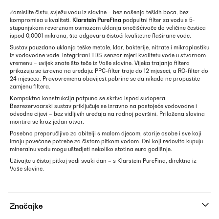
Zamislite čistu, svježu vodu iz slavine – bez nošenja teških boca, bez
kompromisa u kvaliteti.
Klarstein PureFina
podpultni filter za vodu s 5-
stupanjskom reverznom osmozom uklanja onečišćivače do veličine čestica
ispod 0,0001 mikrona, što odgovara čistoći kvalitetne flaširane vode.
Sustav pouzdano uklanja teške metale, klor, bakterije, nitrate i mikroplastiku
iz vodovodne vode. Integrirani TDS-senzor mjeri kvalitetu vode u stvarnom
vremenu – uvijek znate što teče iz Vaše slavine. Vijeka trajanja filtera
prikazuju se izravno na uređaju: PPC-filter traje do 12 mjeseci, a RO-filter do
24 mjeseca. Pravovremena obavijest pobrine se da nikada ne propustite
zamjenu filtera.
Kompaktna konstrukcija potpuno se skriva ispod sudopera.
Bezrezervoarski sustav priključuje se izravno na postojeće vodovodne i
odvodne cijevi – bez vidljivih uređaja na radnoj površini. Priložena slavina
montira se kroz jedan otvor.
Posebno preporučljivo za obitelji s malom djecom, starije osobe i sve koji
imaju povećane potrebe za čistom pitkom vodom. Oni koji redovito kupuju
mineralnu vodu mogu uštedjeti nekoliko stotina eura godišnje.
Uživajte u čistoj pitkoj vodi svaki dan – s Klarstein PureFina, direktno iz
Vaše slavine.
Značajke