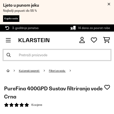
Ljeto u punom jeku
Najbolji popusti do 55 %
Kupite sada
3-godišnje jamstvo
14 dana za povrat robe
Kućanski aparati
Filteri za vodu
PureFina 400GPD Sustav filtriranja vode
Crna
15 ocjene