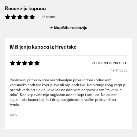
Recenzije kupaca
15 ocjene
Napišite recenziju
Mišljenja kupaca iz Hrvatske
POTVRĐENI PREGLED
19/11/2025
Poštovani,potpuno sam nezadovoljan proizvodom i odnosom
korisničke podrške koja je sve ali nije podrška. Na pitanje zbog čega je
protok vode na slavini jako loš ne dobivam odgovor osim "to vam je
tako". Kod kupovine nije naglašen odnos kupi i misli se. Na žalost
izgubili ste kupca koji će i druge savjetovati o vašim proizvodima.
Hvala.
Euro