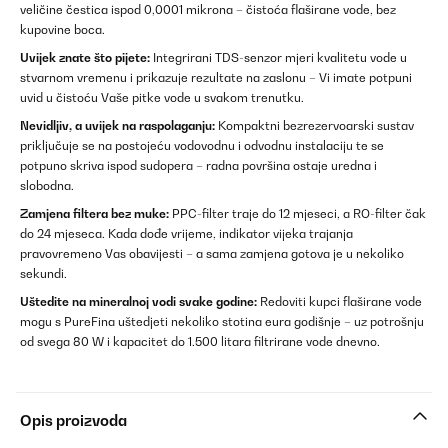
veličine čestica ispod 0,0001 mikrona – čistoća flaširane vode, bez
kupovine boca.
Uvijek znate što pijete:
Integrirani TDS-senzor mjeri kvalitetu vode u
stvarnom vremenu i prikazuje rezultate na zaslonu – Vi imate potpuni
uvid u čistoću Vaše pitke vode u svakom trenutku.
Nevidljiv, a uvijek na raspolaganju:
Kompaktni bezrezervoarski sustav
priključuje se na postojeću vodovodnu i odvodnu instalaciju te se
potpuno skriva ispod sudopera – radna površina ostaje uredna i
slobodna.
Zamjena filtera bez muke:
PPC-filter traje do 12 mjeseci, a RO-filter čak
do 24 mjeseca. Kada dođe vrijeme, indikator vijeka trajanja
pravovremeno Vas obavijesti – a sama zamjena gotova je u nekoliko
sekundi.
Uštedite na mineralnoj vodi svake godine:
Redoviti kupci flaširane vode
mogu s PureFina uštedjeti nekoliko stotina eura godišnje – uz potrošnju
od svega 80 W i kapacitet do 1.500 litara filtrirane vode dnevno.
Opis proizvoda