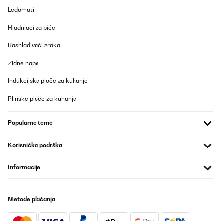
Amazon-Benutzer
Ledomati
Prevedi
Hladnjaci za piće
POTVRĐENI PREGLED
Rashlađivači zraka
03/03/2025
Zidne nape
Ich bin begeistert von diesem Wasserfilter. Er ist leise, liefert
schnell saubergefiltertes Wasser und den Unterschied kann man
Indukcijske ploče za kuhanje
schmecken.Im Lieferumfang ist alles dabei, kein Gang zum
Baumarkt nötig, das mag ich.Info:Ich habe diesen Wasserfilter
Plinske ploče za kuhanje
inzwischen über ein Jahr in Benutzung und nie Probleme damit
gehabt.Bei dem Austausch des PCT Filters habe vermutlich ich
einen Fehler gemacht und nicht die Reihenfolge des Reset
Popularne teme
beachtet, trotzdem wurde mir unproblematisch und kostenlos ein
Ersatzgerät schnell geliefert. Das nenne ich mehr als perfekten
Kundenservice.Noch'n schönen Gruß von "mir"
Korisnička podrška
Amazon-Benutzer
Informacije
Prevedi
POTVRĐENI PREGLED
Metode plaćanja
14/01/2025