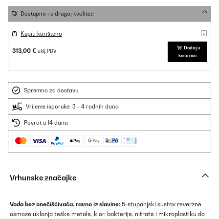
Dostupno i u drugoj kvaliteti
Kupiti korišteno
Dodaj u
313,00 €
uklj. PDV
košaricu
Spremno za dostavu
Vrijeme isporuke: 3 - 4 radnih dana
Povrat u 14 dana
Vrhunske značajke
Voda bez onečišćivača, ravno iz slavine:
5-stupanjski sustav reverzne
osmoze uklanja teške metale, klor, bakterije, nitrate i mikroplastiku do