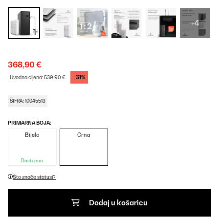
+4
368,90 €
-31%
Uvodna cijena:
539,90 €
ŠIFRA: 10045513
PRIMARNA BOJA:
Bijela
Crna
Dostupno
Što znače statusi?
Dodaj u košaricu