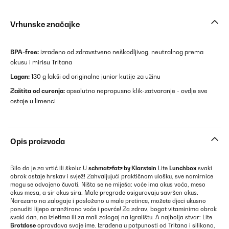
Vrhunske značajke
BPA-free:
izrađeno od zdravstveno neškodljivog, neutralnog prema
okusu i mirisu Tritana
Lagan:
130 g lakši od originalne junior kutije za užinu
Zaštita od curenja:
apsolutno nepropusno klik-zatvaranje - ovdje sve
ostaje u limenci
Opis proizvoda
Bilo da je za vrtić ili školu: U
schmatzfatz by Klarstein
Lite
Lunchbox
svaki
obrok ostaje hrskav i svjež! Zahvaljujući praktičnom ulošku, sve namirnice
mogu se odvojeno čuvati. Ništa se ne miješa: voće ima okus voća, meso
okus mesa, a sir okus sira. Male pregrade osiguravaju savršen okus.
Narezano na zalogaje i posloženo u male pretince, možete djeci ukusno
ponuditi lijepo aranžirano voće i povrće! Za zdrav, bogat vitaminima obrok
svaki dan, na izletima ili za mali zalogaj na igralištu. A najbolja stvar: Lite
Brotdose
opravdava svoje ime. Izrađena u potpunosti od Tritana i silikona,