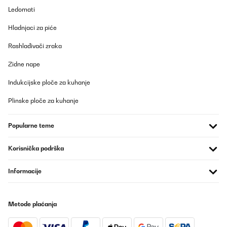
17/06/2025
Ledomati
Nach einem Jahr war leider der Verschluss defekt. Die Brotdose
Hladnjaci za piće
wurde sofort umgetauscht. Verkäufer Klarstein ein großes Lob
auch für die freundliche Abwicklung. Danke%
Rashlađivači zraka
Amazon-Benutzer
Zidne nape
Prevedi
Indukcijske ploče za kuhanje
POTVRĐENI PREGLED
Plinske ploče za kuhanje
19/05/2025
Wir nutzen diese Brotdose nun seit einigen Monaten täglich und
Popularne teme
sind sehr zufrieden. Die Qualität ist wirklich top: Der Kunststoff
ist robust, stabil und wirkt langlebig. Die Dose ist superleicht,
Korisnička podrška
lässt sich kinderleicht öffnen und wieder fest verschließen – auch
für Kinderhände perfekt geeignet. Besonders praktisch finden
wir, dass sie sich sehr gut reinigen lässt – sowohl per Hand als
Informacije
auch in der Spülmaschine. Die Farbe ist toll und bleibt auch nach
vielen Spülgängen schön kräftig. Ein weiterer Pluspunkt: Die
Brotdose passt perfekt in den Ergobag-Schulranzen und hat
bereits mehrere Stürze überstanden, ohne kaputtzugehen oder
Metode plaćanja
aufzugehen. Der Preis ist zwar etwas höher, aber aus unserer
Sicht gerechtfertigt – vor allem, wenn sie im Angebot ist.
Insgesamt ein rundum durchdachtes Produkt, das wir gerne