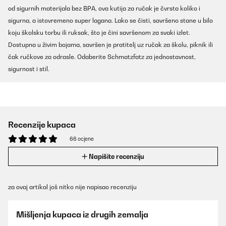
od sigurnih materijala bez BPA, ova kutija za ručak je čvrsta koliko i
sigurna, a istovremeno super lagana. Lako se čisti, savršeno stane u bilo
koju školsku torbu ili ruksak, što je čini savršenom za svaki izlet.
Dostupna u živim bojama, savršen je pratitelj uz ručak za školu, piknik ili
čak ručkove za odrasle. Odaberite Schmatzfatz za jednostavnost,
sigurnost i stil.
Recenzije kupaca
66 ocjene
Napišite recenziju
za ovaj artikal još nitko nije napisao recenziju
Mišljenja kupaca iz drugih zemalja