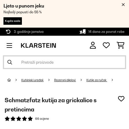
Ljeto u punom jeku
Najbolji popusti do 55 %
Kupite sada
3-godišnje jamstvo
14 dana za povrat robe
Kuhinjski uređaji
Rezervni dijelovi
Kutije za ručak
Schmatzfatz kutija za grickalice s
pretincima
66 ocjene