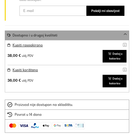
Pošalji mi obavijest
Dostupno i u drugoj kvaliteti
Kupiti raspakirano
Dodaj u
38,00 €
uklj. PDV
košaricu
Kupiti korišteno
Dodaj u
36,00 €
uklj. PDV
košaricu
Proizvod nije dostupan na skladištu.
Povrat u 14 dana