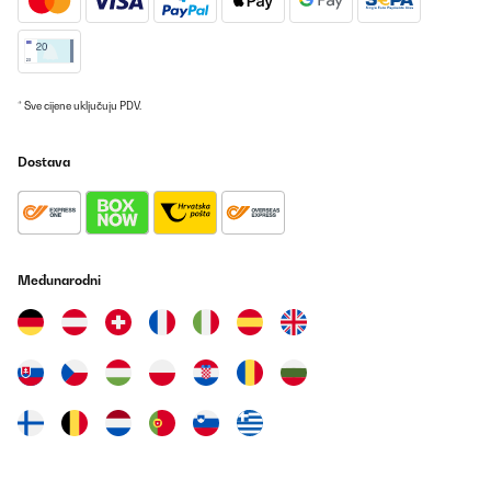
weiterempfehlen!
Amazon-Benutzer
Prevedi
* Sve cijene uključuju PDV.
POTVRĐENI PREGLED
19/05/2025
Dostava
Wir nutzen diese Brotdose nun seit einigen Monaten täglich und
sind sehr zufrieden. Die Qualität ist wirklich top: Der Kunststoff
ist robust, stabil und wirkt langlebig. Die Dose ist superleicht,
lässt sich kinderleicht öffnen und wieder fest verschließen – auch
für Kinderhände perfekt geeignet. Besonders praktisch finden
wir, dass sie sich sehr gut reinigen lässt – sowohl per Hand als
Međunarodni
auch in der Spülmaschine. Die Farbe ist toll und bleibt auch nach
vielen Spülgängen schön kräftig. Ein weiterer Pluspunkt: Die
Brotdose passt perfekt in den Ergobag-Schulranzen und hat
bereits mehrere Stürze überstanden, ohne kaputtzugehen oder
aufzugehen.Der Preis ist zwar etwas höher, aber aus unserer
Sicht gerechtfertigt – vor allem, wenn sie im Angebot ist.
Insgesamt ein rundum durchdachtes Produkt, das wir gerne
weiterempfehlen!
Amazon-Benutzer
Prevedi