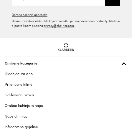
Die Box an sich ist super, sehr leicht, gut zu reinigen und auch mit
genügend Fächern. Leider ist bei unserer Box nach einem
knappen Jahr der Verschluss abgebrochen. Klarstein kontaktiert,
Obrada osobnih podataka
nach gut 4-wöchiger Wartezeit kam eine Mail auf Polnisch (?)
Odjavu možete izvršiti u bilo kojem trenutku putem poveznice u podnožju bilo koje
zurück. Laut Übersetzung in etwa, wir haben keinen Kontakt und
e-pošte ili nam pišite na
privacy@chal-tec.com
.
ich soll mich an den Verkäufer wenden..... Nachdem ich mehrere
kenne, die das Problemit den Verschlüssen haben wird die
nächste Box von einem anderen Anbieter sein.
Amazon-Benutzer
Prevedi
Omiljene kategorije
POTVRĐENI PREGLED
Hladnjaci za vino
24/07/2025
Prijenosne klime
Die Brotdose wird bei uns geliebt, gute Aufteilung. Bei uns ist der
Verschluss abgebrochen, Reklamation ohne Probleme und super
Odvlaživači zraka
schnell! Wird jederzeit gerne wieder gekauft!
Amazon-Benutzer
Otočne kuhinjske nape
Prevedi
Nape dimnjaci
Infracrvene grijalice
POTVRĐENI PREGLED