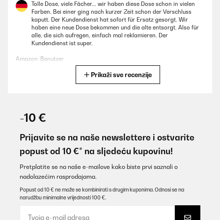
Tolle Dose, viele Fächer... wir haben diese Dose schon in vielen
Farben. Bei einer ging nach kurzer Zeit schon der Verschluss
kaputt. Der Kundendienst hat sofort für Ersatz gesorgt. Wir
haben eine neue Dose bekommen und die alte entsorgt. Also für
alle, die sich aufregen, einfach mal reklamieren. Der
Kundendienst ist super.
Amazon-Benutzer
Prikaži sve recenzije
Prevedi
POTVRĐENI PREGLED
02/08/2025
-10 €
Nach vielen versuchen mit günstigen Boxen, haben wir mal ein
teureres Produkt probiert. Die Jausenbox ist super! Kind kann sie
Prijavite se na naše newslettere i ostvarite
gut öffnen und hält dicht. Ist ihren Preis wirklich wert!
popust od 10 €* na sljedeću kupovinu!
Amazon-Benutzer
Pretplatite se na naše e-mailove kako biste prvi saznali o
Prevedi
nadolazećim rasprodajama.
Popust od 10 € ne može se kombinirati s drugim kuponima. Odnosi se na
narudžbu minimalne vrijednosti 100 €.
POTVRĐENI PREGLED
29/07/2025