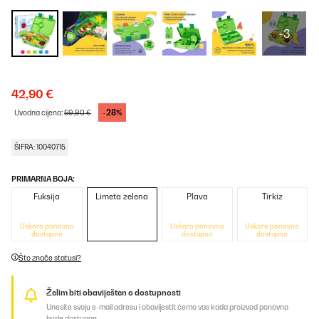
+3
42,90 €
-28%
Uvodna cijena:
59,90 €
ŠIFRA: 10040715
PRIMARNA BOJA:
Fuksija
Limeta zelena
Plava
Tirkiz
Uskoro ponovno
Uskoro ponovno
Uskoro ponovno
dostupno
dostupno
dostupno
Što znače statusi?
Želim biti obaviješten o dostupnosti
Unesite svoju e-mail adresu i obavijestit ćemo vas kada proizvod ponovno
bude dostupan.