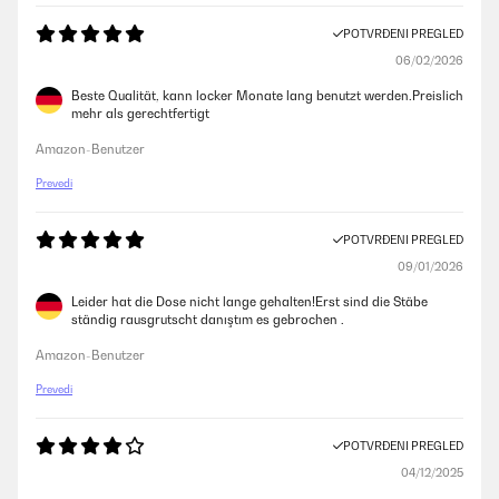
POTVRĐENI PREGLED
06/02/2026
Beste Qualität, kann locker Monate lang benutzt werden.Preislich
mehr als gerechtfertigt
Amazon-Benutzer
Prevedi
POTVRĐENI PREGLED
09/01/2026
Leider hat die Dose nicht lange gehalten!Erst sind die Stäbe
ständig rausgrutscht danıştım es gebrochen .
Amazon-Benutzer
Prevedi
POTVRĐENI PREGLED
04/12/2025