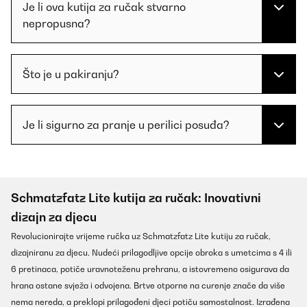
Je li ova kutija za ručak stvarno
nepropusna?
Što je u pakiranju?
Je li sigurno za pranje u perilici posuđa?
Schmatzfatz Lite kutija za ručak: Inovativni
dizajn za djecu
Revolucionirajte vrijeme ručka uz Schmatzfatz Lite kutiju za ručak,
dizajniranu za djecu. Nudeći prilagodljive opcije obroka s umetcima s 4 ili
6 pretinaca, potiče uravnoteženu prehranu, a istovremeno osigurava da
hrana ostane svježa i odvojena. Brtve otporne na curenje znače da više
nema nereda, a preklopi prilagođeni djeci potiču samostalnost. Izrađena