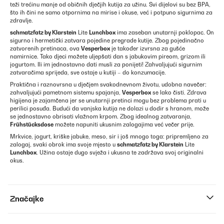
teži trećinu manje od običnih dječjih kutija za užinu. Svi dijelovi su bez BPA,
što ih čini ne samo otpornima na mirise i okuse, već i potpuno sigurnima za
zdravlje.
schmatzfatz by Klarstein
Lite
Lunchbox
ima zaseban unutarnji poklopac. On
sigurno i hermetički zatvara pojedine pregrade kutije. Zbog pojedinačno
zatvorenih pretinaca, ova
Vesperbox
je također izvrsna za gušće
namirnice. Tako djeci možete uljepšati dan s jabukovim pireom, grizom ili
jogurtom. Ili im jednostavno dati musli za ponijeti! Zahvaljujući sigurnim
zatvaračima sprijeda, sve ostaje u kutiji – do konzumacije.
Praktična i raznovrsna u dječjem svakodnevnom životu, udobna navečer:
zahvaljujući pametnom sistemu spajanja,
Vesperbox
se lako čisti. Zdrava
higijena je zajamčena jer se unutarnji pretinci mogu bez problema prati u
perilici posuđa. Budući da vanjska kutija ne dolazi u dodir s hranom, može
se jednostavno obrisati vlažnom krpom. Zbog idealnog zatvaranja,
Frühstücksdose
možete napuniti ukusnim zalogajima već večer prije.
Mrkvice, jogurt, kriške jabuke, meso, sir i još mnogo toga: pripremljeno za
zalogaj, svaki obrok ima svoje mjesto u
schmatzfatz by Klarstein
Lite
Lunchbox
. Užina ostaje dugo svježa i ukusna te zadržava svoj originalni
okus.
Značajke