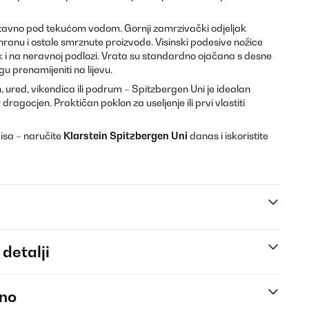
ostavno pod tekućom vodom. Gornji zamrzivački odjeljak
hranu i ostale smrznute proizvode. Visinski podesive nožice
k i na neravnoj podlozi. Vrata su standardno ojačana s desne
u prenamijeniti na lijevu.
, ured, vikendica ili podrum – Spitzbergen Uni je idealan
dragocjen. Praktičan poklon za useljenje ili prvi vlastiti
isa – naručite
Klarstein Spitzbergen Uni
danas i iskoristite
 detalji
eno