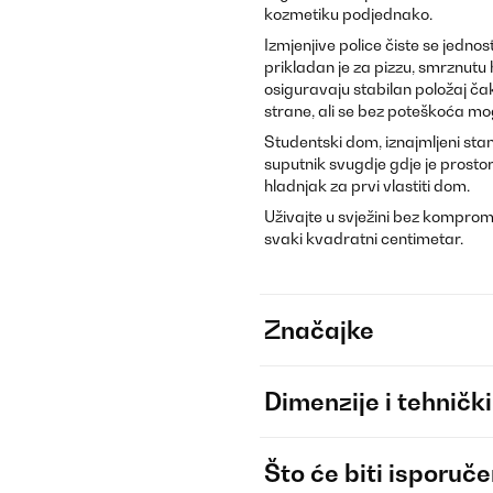
kozmetiku podjednako.
Izmjenjive police čiste se jedn
prikladan je za pizzu, smrznutu 
osiguravaju stabilan položaj ča
strane, ali se bez poteškoća mog
Studentski dom, iznajmljeni stan
suputnik svugdje gdje je prostor 
hladnjak za prvi vlastiti dom.
Uživajte u svježini bez komprom
svaki kvadratni centimetar.
Značajke
Dimenzije i tehnički
Što će biti isporuč