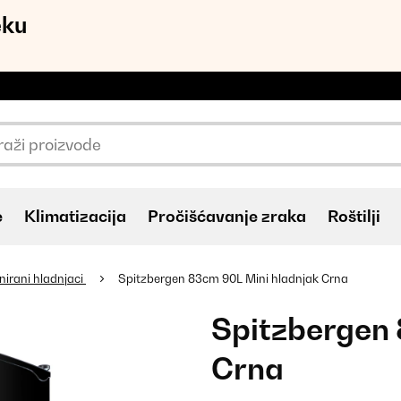
eku
e
Klimatizacija
Pročišćavanje zraka
Roštilji
irani hladnjaci
Spitzbergen 83cm 90L Mini hladnjak Crna
Spitzbergen 
Crna