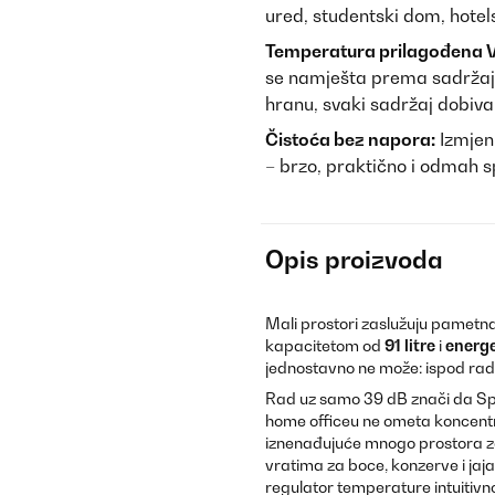
ured, studentski dom, hotels
Temperatura prilagođena 
se namješta prema sadržaju –
hranu, svaki sadržaj dobiv
Čistoća bez napora:
Izmjen
– brzo, praktično i odmah 
Opis proizvoda
Mali prostori zaslužuju pametna
kapacitetom od
91 litre
i
energ
jednostavno ne može: ispod radno
Rad uz samo 39 dB znači da Spitz
home officeu ne ometa koncentr
iznenađujuće mnogo prostora za o
vratima za boce, konzerve i jaja
regulator temperature intuitivno