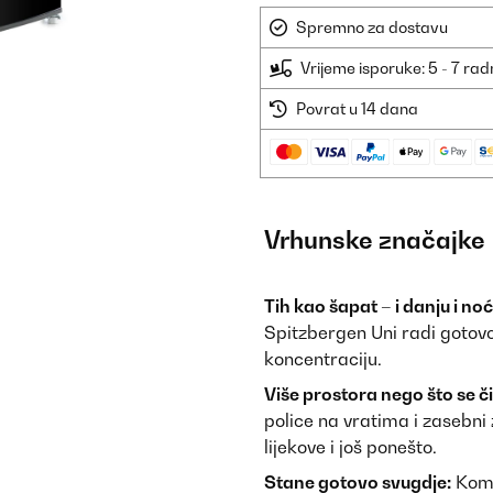
Spremno za dostavu
Vrijeme isporuke: 5 - 7 ra
Povrat u 14 dana
Vrhunske značajke
Tih kao šapat – i danju i noć
Spitzbergen Uni radi gotovo
koncentraciju.
Više prostora nego što se či
police na vratima i zasebni 
lijekove i još ponešto.
Stane gotovo svugdje:
Komp