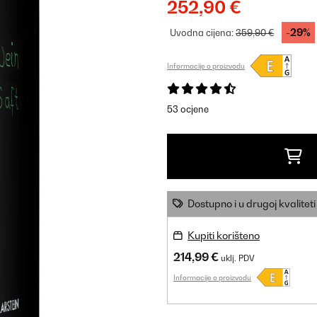
252,90 €
-29%
Uvodna cijena:
359,90 €
Informacije o proizvodu
53 ocjene
Dostupno i u drugoj kvaliteti
Kupiti korišteno
214,99 €
uklj. PDV
Informacije o proizvodu