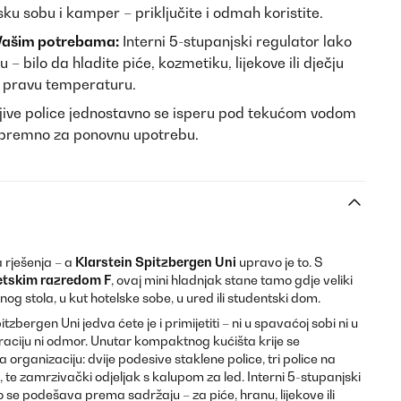
ku sobu i kamper – priključite i odmah koristite.
Vašim potrebama:
Interni 5-stupanjski regulator lako
 bilo da hladite piće, kozmetiku, lijekove ili dječju
a pravu temperaturu.
jive police jednostavno se isperu pod tekućom vodom
spremno za ponovnu upotrebu.
 rješenja – a
Klarstein Spitzbergen Uni
upravo je to. S
etskim razredom F
, ovaj mini hladnjak stane tamo gdje veliki
g stola, u kut hotelske sobe, u ured ili studentski dom.
bergen Uni jedva ćete je i primijetiti – ni u spavaćoj sobi ni u
aciju ni odmor. Unutar kompaktnog kućišta krije se
rganizaciju: dvije podesive staklene police, tri police na
, te zamrzivački odjeljak s kalupom za led. Interni 5-stupanjski
 se podešava prema sadržaju – za piće, hranu, lijekove ili