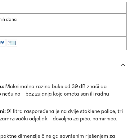
dnih dana
u:
Maksimalna razina buke od 39 dB znači da
 nečujno – bez zujanja koje ometa san ili radnu
ni:
91 litra raspoređena je na dvije staklene police, tri
zamrzivački odjeljak – dovoljno za piće, namirnice,
aktne dimenzije čine ga savršenim rješenjem za