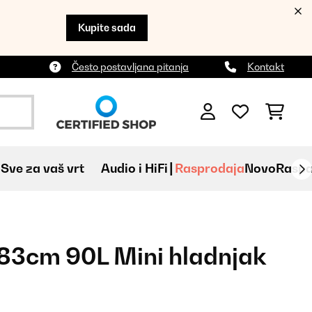
Kupite sada
Često postavljana pitanja
Kontakt
Sve za vaš vrt
Audio i HiFi
Rasprodaja
Novo
Raspa
83cm 90L Mini hladnjak