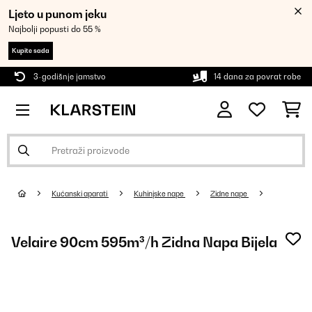
Ljeto u punom jeku
Najbolji popusti do 55 %
Kupite sada
3-godišnje jamstvo
14 dana za povrat robe
Kućanski aparati
Kuhinjske nape
Zidne nape
Velaire 90cm 595m³/h Zidna Napa Bijela