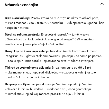
Vrhunske značajke
Brzo čista kuhinja:
Protok zraka do 595 m³/h učinkovito odvodi pare,
mirise i masnoću već u trenutku nastanka — kuhinja ostaje ugodna i bez
neugodnih mirisa.
Štedi na računu za struju:
Energetski razred A++ jamči visoku
učinkovitost uz nizak potrošak energije od svega 115 W — snažna
ventilacija koja ne opterećuje kućni budžet.
Dizajn koji ne kvari liniju kuhinje:
Nevidljivi touch-kontrolni elementi
integrirani su u glatku staklenu površinu i pojavljuju se samo po potrebi
— spoj sjajnih i mat detalja koji savršeno prati moderne interijere.
Tihi rad za svakodnevno uživanje:
S razinom buke od 66 dB pri
maksimalnoj snazi, napa radi diskretno — razgovor u kuhinji ostaje
ugodan čak i za vrijeme kuhanja.
Dio prepoznatljive dizajnerske serije:
Velaire napa dio je Velaire
kolekcije kuhinjskih uređaja — ujednačen stil, jasna geometrija i
minimalistički izgled koji možete proširiti na cijelu kuhinju.