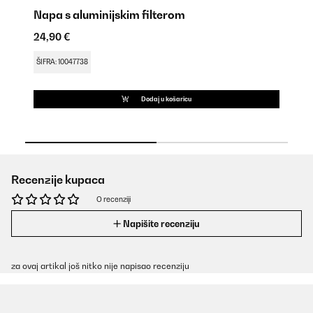
Napa s aluminijskim filterom
Ku
24,90 €
18
ŠIFRA: 10047738
ŠI
Dodaj u košaricu
Recenzije kupaca
O recenziji
Napišite recenziju
za ovaj artikal još nitko nije napisao recenziju