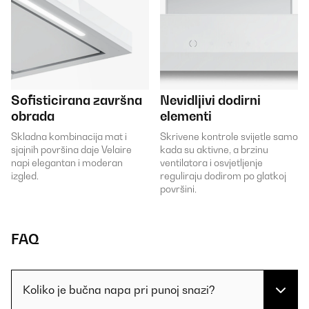
Sofisticirana završna
Nevidljivi dodirni
obrada
elementi
Skladna kombinacija mat i
Skrivene kontrole svijetle samo
sjajnih površina daje Velaire
kada su aktivne, a brzinu
napi elegantan i moderan
ventilatora i osvjetljenje
izgled.
reguliraju dodirom po glatkoj
površini.
FAQ
Koliko je bučna napa pri punoj snazi?