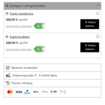
Dostupno i u drugoj kvaliteti
Kupiti raspakirano
252,00 €
uklj. PDV
Dodaj u
Informacije o proizvodu
košaricu
Kupiti korišteno
238,00 €
uklj. PDV
Dodaj u
Informacije o proizvodu
košaricu
Spremno za dostavu
Vrijeme isporuke: 3 - 4 radnih dana
Povrat u 14 dana