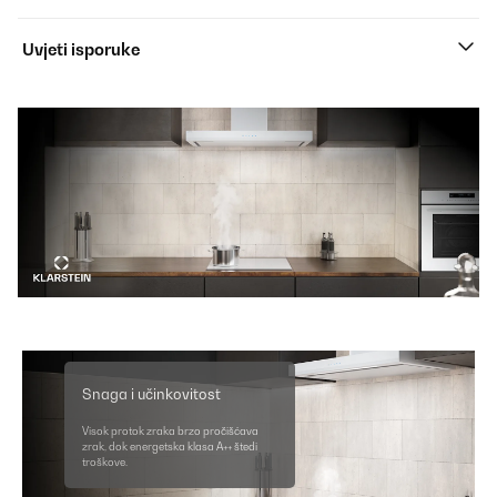
Uvjeti isporuke
Snaga i učinkovitost
Visok protok zraka brzo pročišćava
zrak, dok energetska klasa A++ štedi
troškove.