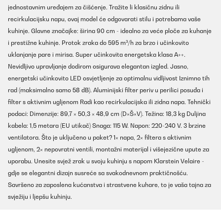
jednostavnim uređajem za čišćenje. Tražite li klasičnu zidnu ili
recirkulacijsku napu, ovaj model će odgovarati stilu i potrebama vaše
kuhinje. Glavne značajke: širina 90 cm - idealno za veće ploče za kuhanje
i prestižne kuhinje. Protok zraka do 595 m³/h za brzo i učinkovito
uklanjanje pare i mirisa. Super učinkovita energetska klasa A++.
Nevidljivo upravljanje dodirom osigurava elegantan izgled. Jasno,
energetski učinkovito LED osvjetljenje za optimalnu vidljivost Iznimno tih
rad (maksimalno samo 58 dB). Aluminijski filter periv u perilici posuđa i
filter s aktivnim ugljenom Radi kao recirkulacijska ili zidna napa. Tehnički
podaci: Dimenzije: 89,7 × 50,3 × 48,9 cm (D×Š×V). Težina: 18,3 kg Duljina
kabela: 1,5 metara (EU utikač) Snaga: 115 W. Napon: 220-240 V. 3 brzine
ventilatora. Što je uključeno u paket? 1× napa, 2× filtera s aktivnim
ugljenom, 2× nepovratni ventili, montažni materijal i višejezične upute za
uporabu. Unesite svjež zrak u svoju kuhinju s napom Klarstein Velaire -
gdje se elegantni dizajn susreće sa svakodnevnom praktičnošću.
Savršeno za zaposlena kućanstva i strastvene kuhare, to je vaša tajna za
svježiju i ljepšu kuhinju.