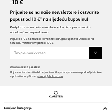
-10 €
Prijavite se na naše newslettere i ostvarite
popust od 10 €* na sljedeću kupovinu!
Pretplatite se na naše e-mailove kako biste prvi saznali o
nadolazećim rasprodajama.
Popust od 10 € ne može se kombinirati s drugim kuponima. Odnosi se na
narudžbu minimalne vrijednosti 100 €.
Obrada osobnih podataka
Odjavu možete izvršiti u bilo kojem trenutku putem poveznice u podnožju bilo koje
e-pošte ili nam pišite na
privacy@chal-tec.com
.
Omiljene kategorije