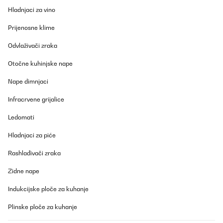
Hladnjaci za vino
Prijenosne klime
Odvlaživači zraka
Otočne kuhinjske nape
Nape dimnjaci
Infracrvene grijalice
Ledomati
Hladnjaci za piće
Rashlađivači zraka
Zidne nape
Indukcijske ploče za kuhanje
Plinske ploče za kuhanje