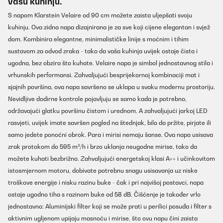
vašu kuhinju.
S napom Klarstein Velaire od 90 cm možete zaista uljepšati svoju
kuhinju. Ova zidna napa dizajnirana je za sve koji cijene elegantan i svjež
dom. Kombinira elegantne, minimalističke linije s moćnim i tihim
sustavom za odvod zraka - tako da vaša kuhinja uvijek ostaje čista i
ugodna, bez obzira što kuhate. Velaire napa je simbol jednostavnog stila i
vrhunskih performansi. Zahvaljujući besprijekornoj kombinaciji mat i
sjajnih površina, ova napa savršeno se uklapa u svaku modernu prostoriju.
Nevidljive dodirne kontrole pojavljuju se samo kada je potrebno,
održavajući glatku površinu čistom i urednom. A zahvaljujući jarkoj LED
rasvjeti, uvijek imate savršen pogled na štednjak, bilo da pržite, pirjate ili
samo jedete ponoćni obrok. Para i mirisi nemaju šanse. Ova napa usisava
zrak protokom do 595 m³/h i brzo uklanja neugodne mirise, tako da
možete kuhati bezbrižno. Zahvaljujući energetskoj klasi A++ i učinkovitom
istosmjernom motoru, dobivate potrebnu snagu usisavanja uz niske
troškove energije i nisku razinu buke - čak i pri najvišoj postavci, napa
ostaje ugodno tiha s razinom buke od 58 dB. Čišćenje je također vrlo
jednostavno: Aluminijski filter koji se može prati u perilici posuđa i filter s
aktivnim ugljenom upijaju masnoću i mirise, što ovu napu čini zaista