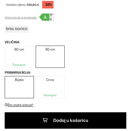
-36%
Uvodna cijena:
439,90 €
Informacije o proizvodu
ŠIFRA: 10047420
VELIČINA:
60 cm
90 cm
Dostupno
PRIMARNA BOJA:
Bijela
Crna
Dostupno
Što znače statusi?
Dodaj u košaricu