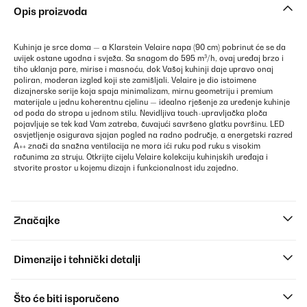
Opis proizvoda
Kuhinja je srce doma — a Klarstein Velaire napa (90 cm) pobrinut će se da
uvijek ostane ugodna i svježa. Sa snagom do 595 m³/h, ovaj uređaj brzo i
tiho uklanja pare, mirise i masnoću, dok Vašoj kuhinji daje upravo onaj
poliran, moderan izgled koji ste zamišljali. Velaire je dio istoimene
dizajnerske serije koja spaja minimalizam, mirnu geometriju i premium
materijale u jednu koherentnu cjelinu — idealno rješenje za uređenje kuhinje
od poda do stropa u jednom stilu. Nevidljiva touch-upravljačka ploča
pojavljuje se tek kad Vam zatreba, čuvajući savršeno glatku površinu. LED
osvjetljenje osigurava sjajan pogled na radno područje, a energetski razred
A++ znači da snažna ventilacija ne mora ići ruku pod ruku s visokim
računima za struju. Otkrijte cijelu Velaire kolekciju kuhinjskih uređaja i
stvorite prostor u kojemu dizajn i funkcionalnost idu zajedno.
Značajke
Dimenzije i tehnički detalji
Što će biti isporučeno