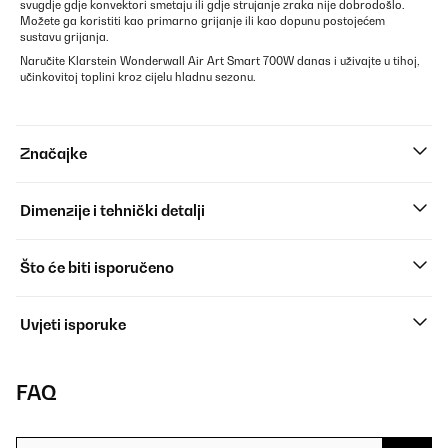
svugdje gdje konvektori smetaju ili gdje strujanje zraka nije dobrodošlo.
Možete ga koristiti kao primarno grijanje ili kao dopunu postojećem
sustavu grijanja.
Naručite Klarstein Wonderwall Air Art Smart 700W danas i uživajte u tihoj,
učinkovitoj toplini kroz cijelu hladnu sezonu.
Značajke
Dimenzije i tehnički detalji
Što će biti isporučeno
Uvjeti isporuke
FAQ