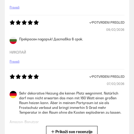
Prevedi
POTVRĐENI PREGLED
09/02/2026
Прекрасен подарък! Доставка в срок.
НИКОЛАЙ
Prevedi
POTVRĐENI PREGLED
07/02/2026
Sehr dekorative Heizung die keinen Platz wegnimmt. Natürlich
darf man nicht erwarten das man mit 160 Watt einen großen
Raum heizen kann. Aber in meinem Partyraum ist sie als
Frostschutz verbaut und bringt immerhin 5 Grad mehr
Temperatur in den Raum ohne die Kosten explodieren zu lassen.
Amazon-Benutzer
Prikaži sve recenzije
Prevedi