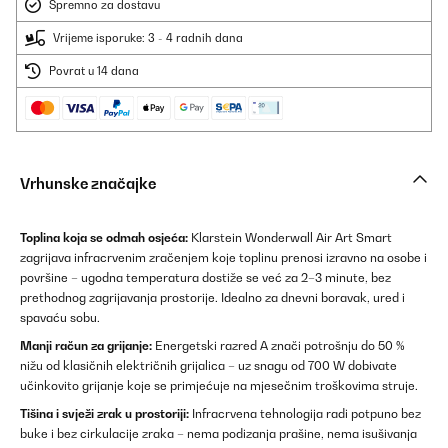
Spremno za dostavu
Vrijeme isporuke: 3 - 4 radnih dana
Povrat u 14 dana
Vrhunske značajke
Toplina koja se odmah osjeća:
Klarstein Wonderwall Air Art Smart
zagrijava infracrvenim zračenjem koje toplinu prenosi izravno na osobe i
površine – ugodna temperatura dostiže se već za 2–3 minute, bez
prethodnog zagrijavanja prostorije. Idealno za dnevni boravak, ured i
spavaću sobu.
Manji račun za grijanje:
Energetski razred A znači potrošnju do 50 %
nižu od klasičnih električnih grijalica – uz snagu od 700 W dobivate
učinkovito grijanje koje se primjećuje na mjesečnim troškovima struje.
Tišina i svježi zrak u prostoriji:
Infracrvena tehnologija radi potpuno bez
buke i bez cirkulacije zraka – nema podizanja prašine, nema isušivanja