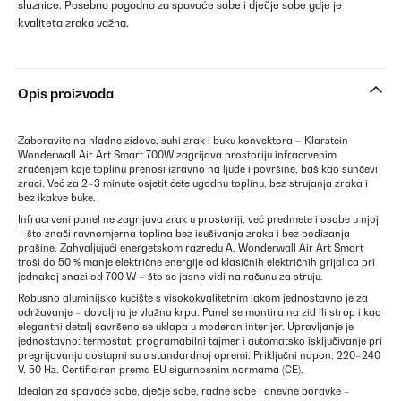
sluznice. Posebno pogodno za spavaće sobe i dječje sobe gdje je
kvaliteta zraka važna.
Opis proizvoda
Zaboravite na hladne zidove, suhi zrak i buku konvektora – Klarstein
Wonderwall Air Art Smart 700W zagrijava prostoriju infracrvenim
zračenjem koje toplinu prenosi izravno na ljude i površine, baš kao sunčevi
zraci. Već za 2–3 minute osjetit ćete ugodnu toplinu, bez strujanja zraka i
bez ikakve buke.
Infracrveni panel ne zagrijava zrak u prostoriji, već predmete i osobe u njoj
– što znači ravnomjerna toplina bez isušivanja zraka i bez podizanja
prašine. Zahvaljujući energetskom razredu A, Wonderwall Air Art Smart
troši do 50 % manje električne energije od klasičnih električnih grijalica pri
jednakoj snazi od 700 W – što se jasno vidi na računu za struju.
Robusno aluminijsko kućište s visokokvalitetnim lakom jednostavno je za
održavanje – dovoljna je vlažna krpa. Panel se montira na zid ili strop i kao
elegantni detalj savršeno se uklapa u moderan interijer. Upravljanje je
jednostavno: termostat, programabilni tajmer i automatsko isključivanje pri
pregrijavanju dostupni su u standardnoj opremi. Priključni napon: 220–240
V, 50 Hz. Certificiran prema EU sigurnosnim normama (CE).
Idealan za spavaće sobe, dječje sobe, radne sobe i dnevne boravke –