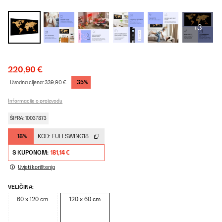
+3
220,90 €
-35%
Uvodna cijena:
339,90 €
Informacije o proizvodu
ŠIFRA: 10037873
-18%
KOD:
FULLSWING18
S KUPONOM:
181,14 €
Uvjeti korištenja
VELIČINA:
60 x 120 cm
120 x 60 cm