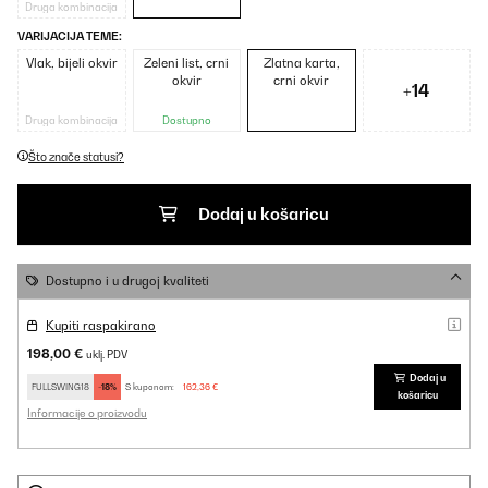
Druga kombinacija
VARIJACIJA TEME:
Vlak, bijeli okvir
Zeleni list, crni
Zlatna karta,
okvir
crni okvir
+14
Druga kombinacija
Dostupno
Što znače statusi?
Dodaj u košaricu
Dostupno i u drugoj kvaliteti
Kupiti raspakirano
198,00 €
uklj. PDV
Dodaj u
FULLSWING18
-18%
S kuponom:
162,36 €
košaricu
Informacije o proizvodu