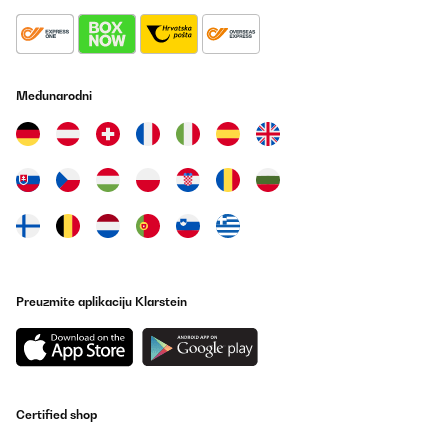
Amazon-Benutzer
Prevedi
Međunarodni
POTVRĐENI PREGLED
10/09/2025
Super Wärmeersatz für kleine Räume ! Sieht gut aus und
unbedingt den QR Code benutzen, dann ist alles einfach
einzustellen! Ebenfalls auch leicht an der Wand zu montieren!
Amazon-Benutzer
Prevedi
Preuzmite aplikaciju Klarstein
POTVRĐENI PREGLED
25/04/2025
Nicht nur optisch sehr schön.
Amazon-Benutzer
Certified shop
Prevedi