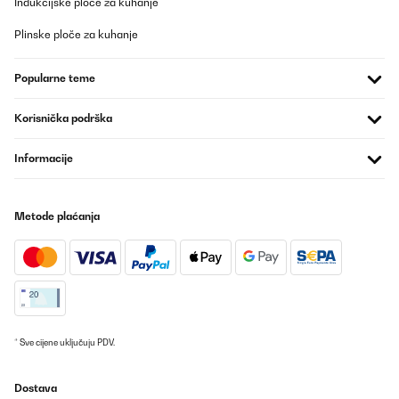
Indukcijske ploče za kuhanje
Super Heizung
Plinske ploče za kuhanje
Amazon-Benutzer
Prevedi
Popularne teme
POTVRĐENI PREGLED
Korisnička podrška
25/11/2025
Informacije
Hallo,wie nichts anderes erwartet alles SuperIcke kann janüscht
anderet schreiben wie Danke euch Berliner
Amazon-Benutzer
Metode plaćanja
Prevedi
POTVRĐENI PREGLED
04/10/2025
Schnelle Lieferung!Leider schade, dass das Thermostat direkt an
* Sve cijene uključuju PDV.
der Infrarotheizung montiert wurde.Die Temperatureinstellung
muss somit in der App erhöht werden, weil die Heizung die
Wärme direkt an das Thermostat weitergibt. Ein separates
Dostava
Steckerthermostat wäre besser gewesen.