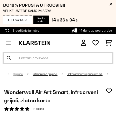
DO 18 % POPUSTA U TRGOVINI!
VELIKE UŠTEDE SAMO 24 SATA!
Kupite
14
36
04
FULLSWING18
H
M
S
sada
3-godišnje jamstvo
14 dana za povrat robe
Grijalice
Infracrvene grijalice
Dekorativni infra paneli za zid
Wonderwall Air Art Smart, infracrveni
grijač, zlatna karta
114 ocjene