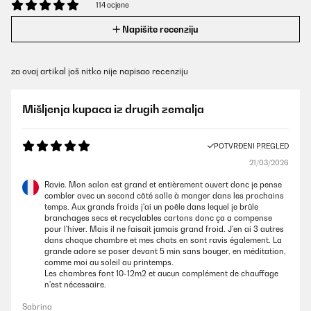
114 ocjene
Napišite recenziju
za ovaj artikal još nitko nije napisao recenziju
Mišljenja kupaca iz drugih zemalja
POTVRĐENI PREGLED
21/03/2026
Ravie. Mon salon est grand et entièrement ouvert donc je pense
combler avec un second côté salle à manger dans les prochains
temps. Aux grands froids j'ai un poêle dans lequel je brûle
branchages secs et recyclables cartons donc ça a compense
pour l'hiver. Mais il ne faisait jamais grand froid. J'en ai 3 autres
dans chaque chambre et mes chats en sont ravis également. La
grande adore se poser devant 5 min sans bouger, en méditation,
comme moi au soleil au printemps.
Les chambres font 10-12m2 et aucun complément de chauffage
n'est nécessaire.
Sabrina