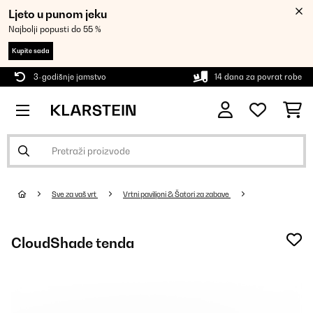
Ljeto u punom jeku
Najbolji popusti do 55 %
Kupite sada
3-godišnje jamstvo
14 dana za povrat robe
Sve za vaš vrt
Vrtni paviljoni & Šatori za zabave
CloudShade tenda