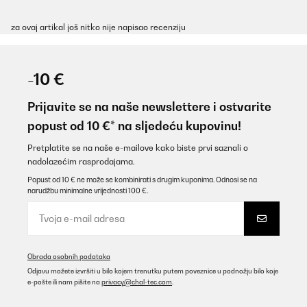
za ovaj artikal još nitko nije napisao recenziju
-10 €
Prijavite se na naše newslettere i ostvarite
popust od 10 €* na sljedeću kupovinu!
Pretplatite se na naše e-mailove kako biste prvi saznali o
nadolazećim rasprodajama.
Popust od 10 € ne može se kombinirati s drugim kuponima. Odnosi se na
narudžbu minimalne vrijednosti 100 €.
Obrada osobnih podataka
Odjavu možete izvršiti u bilo kojem trenutku putem poveznice u podnožju bilo koje
e-pošte ili nam pišite na
privacy@chal-tec.com
.