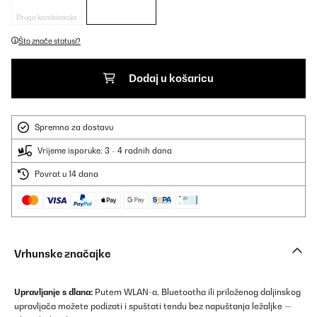
Druga kombinacija
Što znače statusi?
Dodaj u košaricu
Spremno za dostavu
Vrijeme isporuke: 3 - 4 radnih dana
Povrat u 14 dana
Vrhunske značajke
Upravljanje s dlana:
Putem WLAN-a, Bluetootha ili priloženog daljinskog
upravljača možete podizati i spuštati tendu bez napuštanja ležaljke —