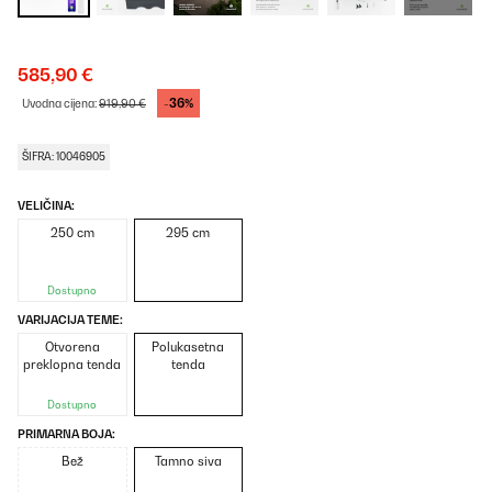
585,90 €
-36%
Uvodna cijena:
919,90 €
ŠIFRA: 10046905
VELIČINA:
250 cm
295 cm
Dostupno
VARIJACIJA TEME:
Otvorena
Polukasetna
preklopna tenda
tenda
Dostupno
PRIMARNA BOJA:
Bež
Tamno siva