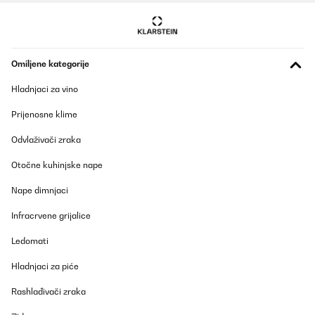
Omiljene kategorije
Hladnjaci za vino
Prijenosne klime
Odvlaživači zraka
Otočne kuhinjske nape
Nape dimnjaci
Infracrvene grijalice
Ledomati
Hladnjaci za piće
Rashlađivači zraka