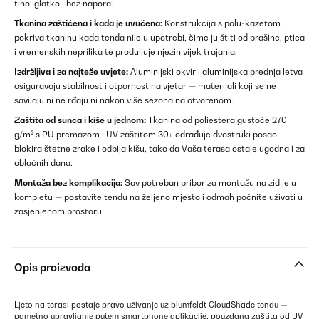
tiho, glatko i bez napora.
Tkanina zaštićena i kada je uvučena:
Konstrukcija s polu-kazetom
pokriva tkaninu kada tenda nije u upotrebi, čime ju štiti od prašine, ptica
i vremenskih neprilika te produljuje njezin vijek trajanja.
Izdržljiva i za najteže uvjete:
Aluminijski okvir i aluminijska prednja letva
osiguravaju stabilnost i otpornost na vjetar — materijali koji se ne
savijaju ni ne rđaju ni nakon više sezona na otvorenom.
Zaštita od sunca i kiše u jednom:
Tkanina od poliestera gustoće 270
g/m² s PU premazom i UV zaštitom 30+ odrađuje dvostruki posao —
blokira štetne zrake i odbija kišu, tako da Vaša terasa ostaje ugodna i za
oblačnih dana.
Montaža bez komplikacija:
Sav potreban pribor za montažu na zid je u
kompletu — postavite tendu na željeno mjesto i odmah počnite uživati u
zasjenjenom prostoru.
Opis proizvoda
Ljeto na terasi postaje pravo uživanje uz blumfeldt CloudShade tendu —
pametno upravljanje putem smartphone aplikacije, pouzdana zaštita od UV