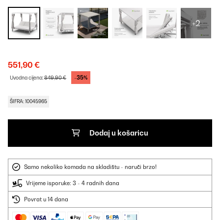
+2
551,90 €
-35%
Uvodna cijena:
849,90 €
ŠIFRA: 10045965
Dodaj u košaricu
Samo nekoliko komada na skladištu - naruči brzo!
Vrijeme isporuke: 3 - 4 radnih dana
Povrat u 14 dana