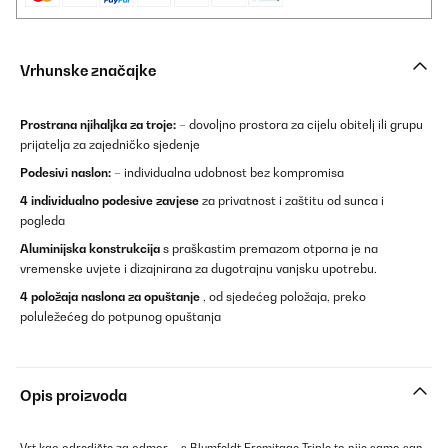
Vrhunske značajke
Prostrana njihaljka za troje:
– dovoljno prostora za cijelu obitelj ili grupu
prijatelja za zajedničko sjedenje
Podesivi naslon:
– individualna udobnost bez kompromisa
4 individualno podesive zavjese
za privatnost i zaštitu od sunca i
pogleda
Aluminijska konstrukcija
s praškastim premazom otporna je na
vremenske uvjete i dizajnirana za dugotrajnu vanjsku upotrebu.
4 položaja naslona za opuštanje
, od sjedećeg položaja, preko
poluležećeg do potpunog opuštanja
Opis proizvoda