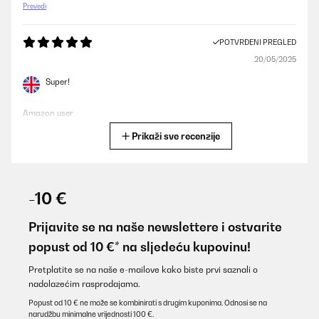
Prevedi
POTVRĐENI PREGLED
20/05/2025
Super!
Amazon user
Prikaži sve recenzije
Prevedi
POTVRĐENI PREGLED
19/08/2024
-10 €
Wirklich einfache Montage, keine fehlenden Teile, dicke Polster
sowie eine bequeme Liegefläche, sieht hochwertig und gut aus.
Prijavite se na naše newslettere i ostvarite
Alles in Allem ein super Gartenbett zu einem fairem Preis!
popust od 10 €* na sljedeću kupovinu!
Amazon-Benutzer
Pretplatite se na naše e-mailove kako biste prvi saznali o
Prevedi
nadolazećim rasprodajama.
Popust od 10 € ne može se kombinirati s drugim kuponima. Odnosi se na
narudžbu minimalne vrijednosti 100 €.
POTVRĐENI PREGLED