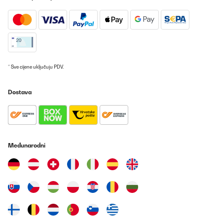
Amazon-Benutzer
Prevedi
POTVRĐENI PREGLED
* Sve cijene uključuju PDV.
12/03/2022
Eine schöne Gartenliege, stabil leicht zu montieren, die
Dostava
Montageanleitung ist im Detail verbesserungswürdig aber man
bekommt sie trotzdem gut zusammen. Die Liege sieht hochwertig
aus und ist bequem aber im einigen Punkten könnte sie noch
besser sein..Das Dach ist fest montiert und lässt sich nicht
öffnen. Wenn man es ab machen will muss man es aufwendig
abschrauben. Gleiches gilt für die Vorgänge hier müssen die
Stangen demontiert werden auf denen die aufgefädelt sind.
Međunarodni
Amazon-Benutzer
Prevedi