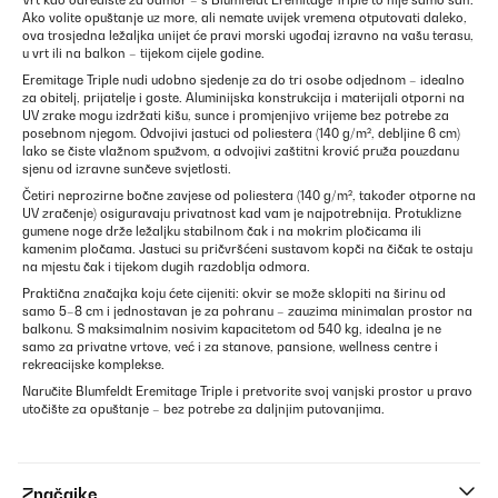
Vrt kao odredište za odmor – s Blumfeldt Eremitage Triple to nije samo san.
Ako volite opuštanje uz more, ali nemate uvijek vremena otputovati daleko,
ova trosjedna ležaljka unijet će pravi morski ugođaj izravno na vašu terasu,
u vrt ili na balkon – tijekom cijele godine.
Eremitage Triple nudi udobno sjedenje za do tri osobe odjednom – idealno
za obitelj, prijatelje i goste. Aluminijska konstrukcija i materijali otporni na
UV zrake mogu izdržati kišu, sunce i promjenjivo vrijeme bez potrebe za
posebnom njegom. Odvojivi jastuci od poliestera (140 g/m², debljine 6 cm)
lako se čiste vlažnom spužvom, a odvojivi zaštitni krović pruža pouzdanu
sjenu od izravne sunčeve svjetlosti.
Četiri neprozirne bočne zavjese od poliestera (140 g/m², također otporne na
UV zračenje) osiguravaju privatnost kad vam je najpotrebnija. Protuklizne
gumene noge drže ležaljku stabilnom čak i na mokrim pločicama ili
kamenim pločama. Jastuci su pričvršćeni sustavom kopči na čičak te ostaju
na mjestu čak i tijekom dugih razdoblja odmora.
Praktična značajka koju ćete cijeniti: okvir se može sklopiti na širinu od
samo 5–8 cm i jednostavan je za pohranu – zauzima minimalan prostor na
balkonu. S maksimalnim nosivim kapacitetom od 540 kg, idealna je ne
samo za privatne vrtove, već i za stanove, pansione, wellness centre i
rekreacijske komplekse.
Naručite Blumfeldt Eremitage Triple i pretvorite svoj vanjski prostor u pravo
utočište za opuštanje – bez potrebe za daljnjim putovanjima.
Značajke