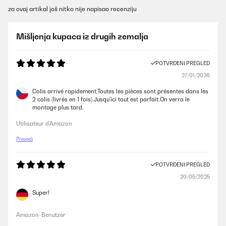
za ovaj artikal još nitko nije napisao recenziju
Mišljenja kupaca iz drugih zemalja
POTVRĐENI PREGLED
27/01/2026
Colis arrivé rapidement.Toutes les pièces sont présentes dans les
2 colis (livrés en 1 fois).Jusqu’ici tout est parfait.On verra le
montage plus tard.
Utilisateur d'Amazon
Prevedi
POTVRĐENI PREGLED
20/05/2025
Super!
Amazon-Benutzer