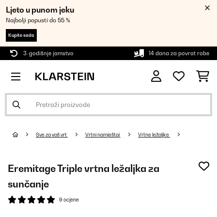
Ljeto u punom jeku
Najbolji popusti do 55 %
Kupite sada
3-godišnje jamstvo
14 dana za povrat robe
Sve za vaš vrt
Vrtni namještaj
Vrtne ležaljke
Eremitage Triple vrtna ležaljka za
sunčanje
9 ocjene