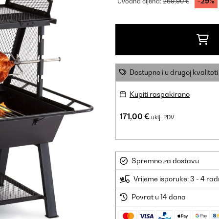
-29%
Uvodna cijena:
269,90 €
Dostupno i u drugoj kvaliteti
Kupiti raspakirano
171,00 €
uklj. PDV
Spremno za dostavu
Vrijeme isporuke: 3 - 4 ra
Povrat u 14 dana