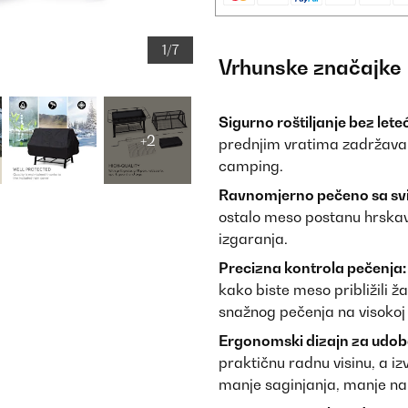
1/7
Vrhunske značajke
Sigurno roštiljanje bez leteć
+2
prednjim vratima zadržava ža
camping.
Ravnomjerno pečeno sa svi
ostalo meso postanu hrskavi
izgaranja.
Precizna kontrola pečenja:
kako biste meso približili ža
snažnog pečenja na visokoj
Ergonomski dizajn za udob
praktičnu radnu visinu, a iz
manje saginjanja, manje na