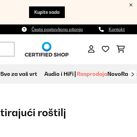
Kupite sada
Često postavljana pitanja
Kontakt
Sve za vaš vrt
Audio i HiFi
Rasprodaja
Novo
Raspa
tirajući roštilj