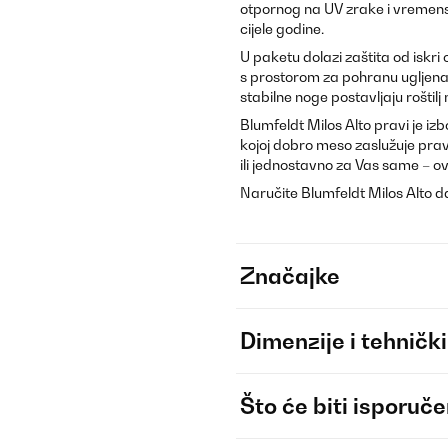
otpornog na UV zrake i vremensk
cijele godine.
U paketu dolazi zaštita od iskri
s prostorom za pohranu ugljena 
stabilne noge postavljaju roštil
Blumfeldt Milos Alto pravi je izb
kojoj dobro meso zaslužuje pravu 
ili jednostavno za Vas same – o
Naručite Blumfeldt Milos Alto dan
Značajke
Dimenzije i tehnički
Što će biti isporuč