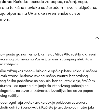
g dana:
Rešetka, posuda za pepeo, ražanj, noge,
ranu te kišna navlaka sa žaračem – sve je uključeno,
cija otporna na UV zrake i vremenske uvjete
renom.
no – pušta ga namjerno. Blumfeldt Milos Alto roštilj na drveni
vorenog plamena na Vaš vrt, terasu ili camping izlet, i to s
m zahtjevu.
ni ražanj koji meso – bilo da je riječ o piletini, roladi ili nečem
vih strana: hrskavo izvana, sočno iznutra, bez stalnog
eg čelika podešava se po visini bez zaustavljanja, što Vam
turom – od sporog dimljenja do intenzivnog pečenja na
elegantno se otvara i zatvara, a izvadljiva ladica za pepeo
elog roštilja.
klopcu reguliraju protok zraka dok je poklopac zatvoren.
dir čak i pri punoj vatri. Kućište je izrađeno od materijala