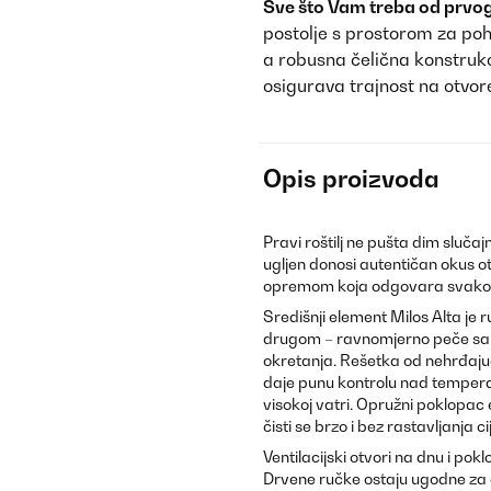
Sve što Vam treba od prvo
postolje s prostorom za poh
a robusna čelična konstruk
osigurava trajnost na otvo
Opis proizvoda
Pravi roštilj ne pušta dim slučaj
ugljen donosi autentičan okus ot
opremom koja odgovara svako
Središnji element Milos Alta je ruč
drugom – ravnomjerno peče sa s
okretanja. Rešetka od nehrđajuć
daje punu kontrolu nad tempera
visokoj vatri. Opružni poklopac 
čisti se brzo i bez rastavljanja cij
Ventilacijski otvori na dnu i po
Drvene ručke ostaju ugodne za do