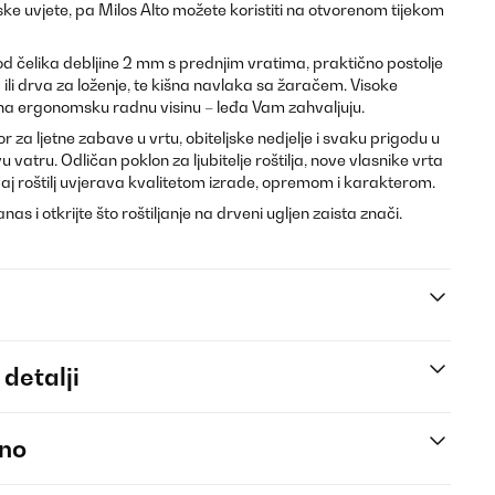
e uvjete, pa Milos Alto možete koristiti na otvorenom tijekom
 od čelika debljine 2 mm s prednjim vratima, praktično postolje
ili drva za loženje, te kišna navlaka sa žaračem. Visoke
j na ergonomsku radnu visinu – leđa Vam zahvaljuju.
or za ljetne zabave u vrtu, obiteljske nedjelje i svaku prigodu u
vatru. Odličan poklon za ljubitelje roštilja, nove vlasnike vrta
vaj roštilj uvjerava kvalitetom izrade, opremom i karakterom.
as i otkrijte što roštiljanje na drveni ugljen zaista znači.
 detalji
eno