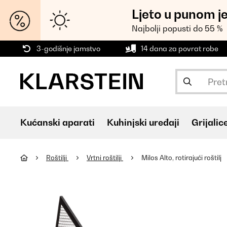
Ljeto u punom j
Najbolji popusti do 55 %
3-godišnje jamstvo
14 dana za povrat robe
Kućanski aparati
Kuhinjski uređaji
Grijalic
Roštilji
Vrtni roštilji
Milos Alto, rotirajući roštilj