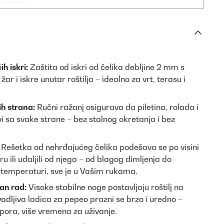
ih iskri:
Zaštita od iskri od čelika debljine 2 mm s
r i iskre unutar roštilja – idealno za vrt, terasu i
h strana:
Ručni ražanj osigurava da piletina, rolada i
 sa svake strane – bez stalnog okretanja i bez
Rešetka od nehrđajućeg čelika podešava se po visini
ru ili udaljili od njega – od blagog dimljenja do
 temperaturi, sve je u Vašim rukama.
an rad:
Visoke stabilne noge postavljaju roštilj na
vadljiva ladica za pepeo prazni se brzo i uredno –
pora, više vremena za uživanje.