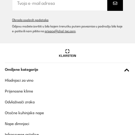
Obrada osobnih podataka
Odjavu možete izvršiti u bilo kojem trenutku putem poveznice u podnožju bilo koje
e-pošte ili nam pišite na
privacy@chal-tec.com
.
Omiljene kategorije
Hladnjaci za vino
Prijenosne klime
Odvlaživači zraka
Otočne kuhinjske nape
Nape dimnjaci
Infracrvene grijalice