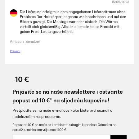
15/05/2023
Die Lieferung erfolgte in dem angegebenen Lieferzeitraum ohne
Probleme.Der Heizkörper ist genau wie beschrieben und auf den
Bildern gezeigt. Die Montage war sehr einfach. Die Wärme
verteilt sich gleichmäßig.Alles in allem ein tolles Produkt mit
gutem Preis-Leistungsverhältnis.
Amazon-Benutzer
Prevedi
-10 €
Prijavite se na naše newslettere i ostvarite
popust od 10 €* na sljedeću kupovinu!
Pretplatite se na naše e-mailove kako biste prvi saznali o
nadolazećim rasprodajama.
Popust od 10 € ne može se kombinirati s drugim kuponima. Odnosi se na
narudžbu minimalne vrijednosti 100 €.