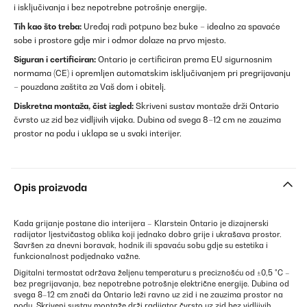
i isključivanja i bez nepotrebne potrošnje energije.
Tih kao što treba:
Uređaj radi potpuno bez buke – idealno za spavaće
sobe i prostore gdje mir i odmor dolaze na prvo mjesto.
Siguran i certificiran:
Ontario je certificiran prema EU sigurnosnim
normama (CE) i opremljen automatskim isključivanjem pri pregrijavanju
– pouzdana zaštita za Vaš dom i obitelj.
Diskretna montaža, čist izgled:
Skriveni sustav montaže drži Ontario
čvrsto uz zid bez vidljivih vijaka. Dubina od svega 8–12 cm ne zauzima
prostor na podu i uklapa se u svaki interijer.
Opis proizvoda
Kada grijanje postane dio interijera – Klarstein Ontario je dizajnerski
radijator ljestvičastog oblika koji jednako dobro grije i ukrašava prostor.
Savršen za dnevni boravak, hodnik ili spavaću sobu gdje su estetika i
funkcionalnost podjednako važne.
Digitalni termostat održava željenu temperaturu s preciznošću od ±0,5 °C –
bez pregrijavanja, bez nepotrebne potrošnje električne energije. Dubina od
svega 8–12 cm znači da Ontario leži ravno uz zid i ne zauzima prostor na
podu. Skriveni sustav montaže drži radijator čvrsto uz zid bez vidljivih