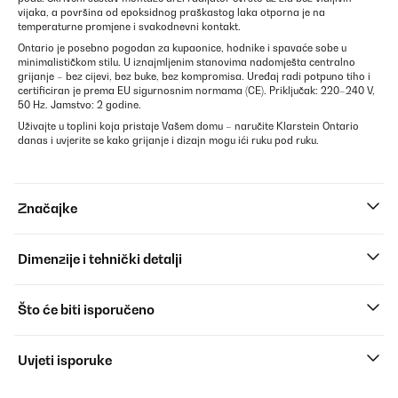
vijaka, a površina od epoksidnog praškastog laka otporna je na
temperaturne promjene i svakodnevni kontakt.
Ontario je posebno pogodan za kupaonice, hodnike i spavaće sobe u
minimalističkom stilu. U iznajmljenim stanovima nadomješta centralno
grijanje – bez cijevi, bez buke, bez kompromisa. Uređaj radi potpuno tiho i
certificiran je prema EU sigurnosnim normama (CE). Priključak: 220–240 V,
50 Hz. Jamstvo: 2 godine.
Uživajte u toplini koja pristaje Vašem domu – naručite Klarstein Ontario
danas i uvjerite se kako grijanje i dizajn mogu ići ruku pod ruku.
Značajke
Dimenzije i tehnički detalji
Što će biti isporučeno
Uvjeti isporuke