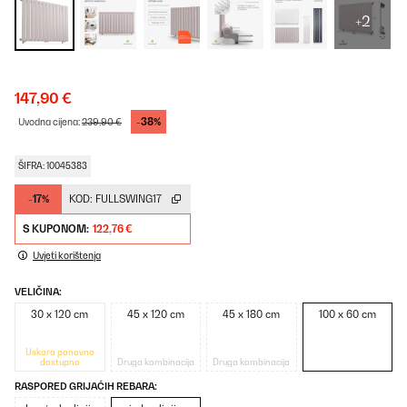
+2
147,90 €
-38%
Uvodna cijena:
239,90 €
ŠIFRA: 10045383
-17%
KOD:
FULLSWING17
S KUPONOM:
122,76 €
Uvjeti korištenja
VELIČINA:
30 x 120 cm
45 x 120 cm
45 x 180 cm
100 x 60 cm
Uskoro ponovno
dostupno
Druga kombinacija
Druga kombinacija
RASPORED GRIJAĆIH REBARA: