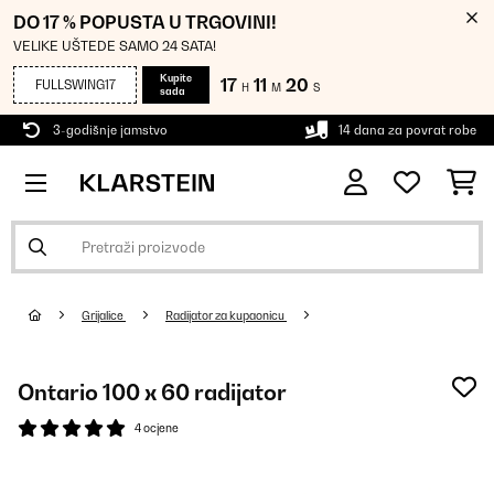
DO 17 % POPUSTA U TRGOVINI!
VELIKE UŠTEDE SAMO 24 SATA!
Kupite
17
11
20
FULLSWING17
H
M
S
sada
3-godišnje jamstvo
14 dana za povrat robe
Grijalice
Radijator za kupaonicu
Ontario 100 x 60 radijator
4 ocjene