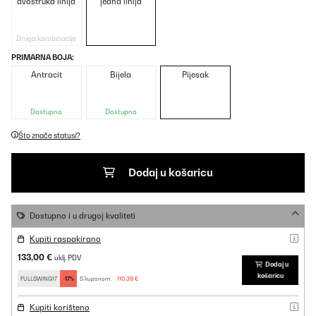
dvostruka linija
jedna linija
Druga kombinacija
PRIMARNA BOJA:
Antracit
Bijela
Pijesak
Dostupno
Dostupno
Što znače statusi?
Dodaj u košaricu
Dostupno i u drugoj kvaliteti
Kupiti raspakirano
133,00 €
uklj. PDV
Dodaj u
košaricu
FULLSWING17
-17%
S kuponom:
110,39 €
Kupiti korišteno