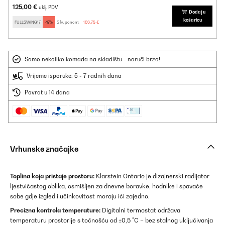
125,00 €
uklj. PDV
Dodaj u
košaricu
FULLSWING17
-17%
S kuponom:
103,75 €
Samo nekoliko komada na skladištu - naruči brzo!
Vrijeme isporuke: 5 - 7 radnih dana
Povrat u 14 dana
Vrhunske značajke
Toplina koja pristaje prostoru:
Klarstein Ontario je dizajnerski radijator
ljestvičastog oblika, osmišljen za dnevne boravke, hodnike i spavaće
sobe gdje izgled i učinkovitost moraju ići zajedno.
Precizna kontrola temperature:
Digitalni termostat održava
temperaturu prostorije s točnošću od ±0,5 °C – bez stalnog uključivanja