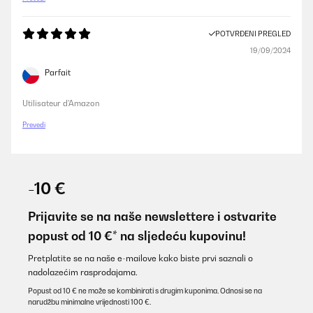
POTVRĐENI PREGLED
19/09/2024
Parfait
Utilisateur d'Amazon
Prevedi
-10 €
Prijavite se na naše newslettere i ostvarite
popust od 10 €* na sljedeću kupovinu!
Pretplatite se na naše e-mailove kako biste prvi saznali o
nadolazećim rasprodajama.
Popust od 10 € ne može se kombinirati s drugim kuponima. Odnosi se na
narudžbu minimalne vrijednosti 100 €.