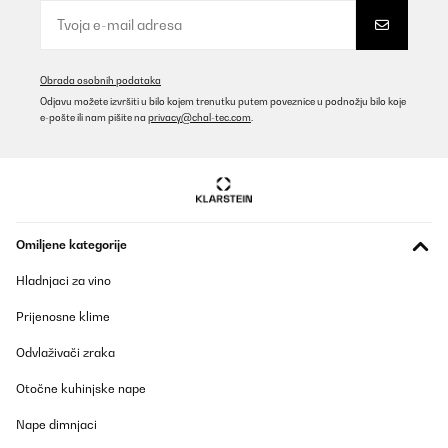
Obrada osobnih podataka
Odjavu možete izvršiti u bilo kojem trenutku putem poveznice u podnožju bilo koje
e-pošte ili nam pišite na
privacy@chal-tec.com
.
Omiljene kategorije
Hladnjaci za vino
Prijenosne klime
Odvlaživači zraka
Otočne kuhinjske nape
Nape dimnjaci