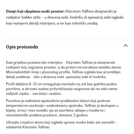
Dizajn koji uljepšava svaki prostor:
Klarstein Tallheo dizajnerski je
radijator ladder stila – u dnevnoj sobi, hodniku ili spavaćoj sobi izgleda
kao namjerni detalj interijera, a ne kao tehnički uređaj.
Opis proizvoda
Kad grijalica postane dio interijera – Klarstein Tallheo je dizajnerski
radijator koji zagrijava prostor, a da pritom ne narušava estetiku doma.
Minimalističkih linija i plosnatog profila, Tallheo izgleda kao promišljen
detalj uređenja – bilo u dnevnoj sobi, spavaćoj sobi ili hodniku.
Profil debljine 8–12 cm omogućuje montažu na zid bez gubitka podne
površine, a skriveni sustav pričvršćivanja osigurava da na zidu nema
vidljivih vijaka – sve čisto i uredno.
Površina je zaštićena epoksidnim praškastim lakom koji podnosi
temperaturne oscilacije i svakodnevnu upotrebu. Tallheo je dostupan u
bijeloj, crnoj i inox izvedbi, pa se savršeno uklapa u moderne i
minimalistički uređene prostore. Jamstvo 2 godine.
Uživajte u toplom domu koji izgleda upravo onako kako ste zamislili –
odaberite Klarstein Tallheo.