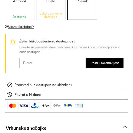
Antracit
Bijela
Pijesak
Uskoro ponovno
Dostupno
dostupno
Što znače statusi?
Želim biti obaviješten o dostupnosti
Unesite svoju e-mail adresu i obavijestit ćemo vas kada proizvod ponovno
bude dostupan.
Pošalji mi obavijest
Proizvod nije dostupan na skladištu.
Povrat u 14 dana
Vrhunske značajke