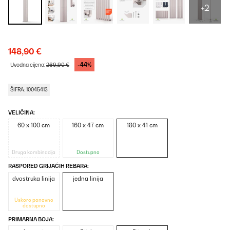
+2
148,90 €
-44%
Uvodna cijena:
269,90 €
ŠIFRA: 10045413
VELIČINA:
60 x 100 cm
160 x 47 cm
180 x 41 cm
Druga kombinacija
Dostupno
RASPORED GRIJAĆIH REBARA:
dvostruka linija
jedna linija
Uskoro ponovno
dostupno
PRIMARNA BOJA: