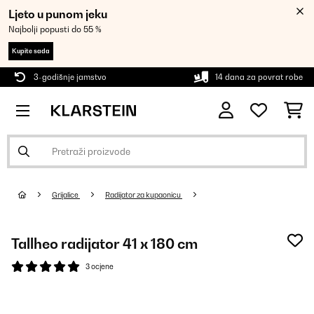
Ljeto u punom jeku
Najbolji popusti do 55 %
Kupite sada
3-godišnje jamstvo
14 dana za povrat robe
Grijalice
Radijator za kupaonicu
Tallheo radijator 41 x 180 cm
3 ocjene