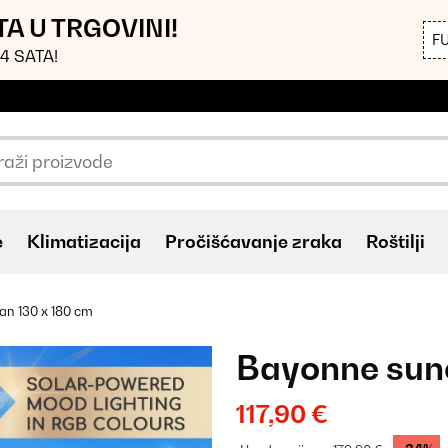
TA U TRGOVINI!
F
4 SATA!
e
Klimatizacija
Pročišćavanje zraka
Roštilji
n 130 x 180 cm
Bayonne sun
117,90 €