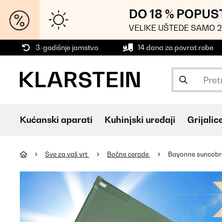
DO 18 % POPUS
VELIKE UŠTEDE SAMO 2
3-godišnje jamstvo
14 dana za povrat robe
Kućanski aparati
Kuhinjski uređaji
Grijalic
Sve za vaš vrt
Bočne cerade
Bayonne suncobra