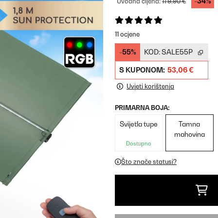
-34%
Uvodna cijena:
179,90 €
11 ocjene
-55%
KOD:
SALE55P
S KUPONOM:
53,06 €
Uvjeti korištenja
PRIMARNA BOJA:
Svijetla tupe
Tamna
mahovina
Dostupno
Što znače statusi?