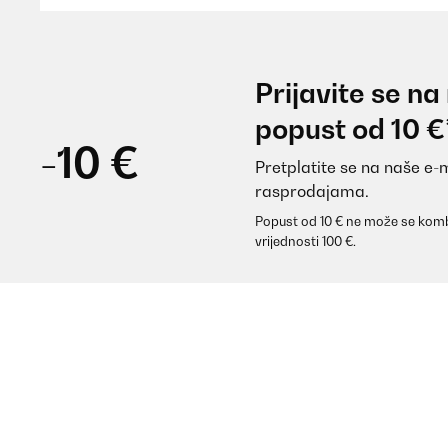
POTVRĐENI PREGLED
01/06/2023
Prijavite se na
Esta sombrilla le ha dado un toque moderno a mi terra
popust od 10 €
crea una buena atmósfera cuando es de noche. Además 
menos no tan fácil).Una de las cosas que más me gus
-10 €
durante el día y luego puedo encenderla por la noche
Pretplatite se na naše e-
rasprodajama.
Usuario/a de amazon
Popust od 10 € ne može se komb
vrijednosti 100 €.
POTVRĐENI PREGLED
01/06/2023
Ho comprato questa tenda per utilizzarla su una parte
questi giorni non ho avuto problemiProdotto molto v
Utente Amazon