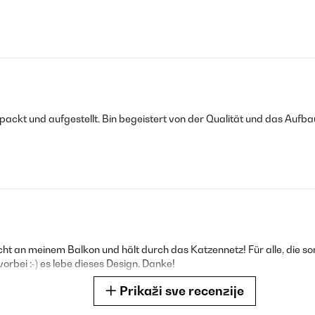
ackt und aufgestellt. Bin begeistert von der Qualität und das Aufb
echt an meinem Balkon und hält durch das Katzennetz! Für alle, die s
vorbei :-) es lebe dieses Design. Danke!
Prikaži sve recenzije