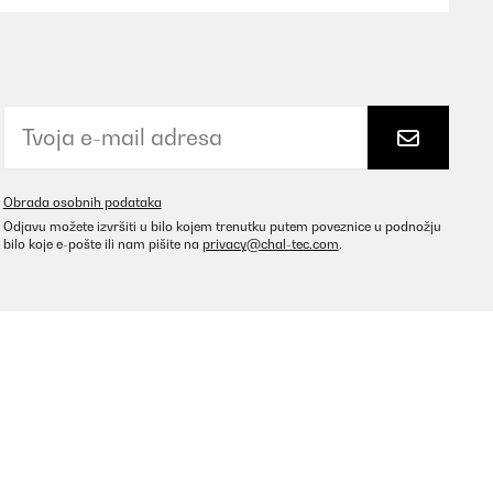
o solo protege del sol durante el día, sino que también
o hace más fácil todavía (el móvil sé que no lo perderé, al
movilidad. Con sus sistema de panel solar, se recarga
s de comprarla, así que no puedo quitarle estrellas por eso.
Obrada osobnih podataka
Odjavu možete izvršiti u bilo kojem trenutku putem poveznice u podnožju
Prevedi
bilo koje e-pošte ili nam pišite na
privacy@chal-tec.com
.
rettanto robusta e resistente, nonostante il vento forte di
Prevedi