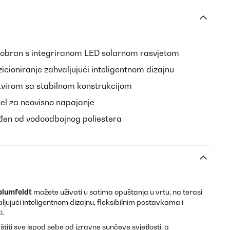
bran s integriranom LED solarnom rasvjetom
zicioniranje zahvaljujući inteligentnom dizajnu
kvirom sa stabilnom konstrukcijom
nel za neovisno napajanje
đen od vodoodbojnog poliestera
blumfeldt
možete uživati u satima opuštanja u vrtu, na terasi
aljujući inteligentnom dizajnu, fleksibilnim postavkama i
i.
iti sve ispod sebe od izravne sunčeve svjetlosti, a