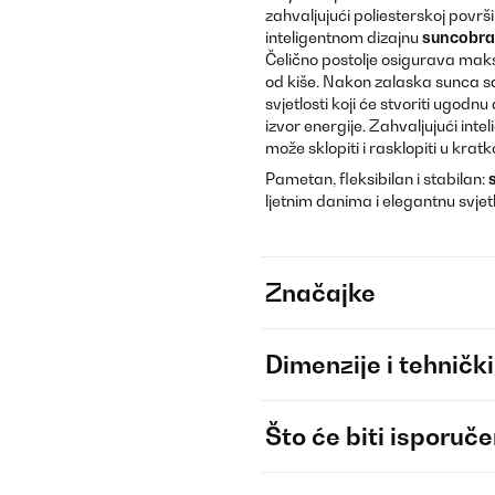
zahvaljujući poliesterskoj površi
inteligentnom dizajnu
suncobr
Čelično postolje osigurava maks
od kiše. Nakon zalaska sunca sam
svjetlosti koji će stvoriti ugo
izvor energije. Zahvaljujući intel
može sklopiti i rasklopiti u kra
Pametan, fleksibilan i stabilan:
ljetnim danima i elegantnu svje
Značajke
Dimenzije i tehnički
Što će biti isporuč