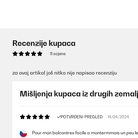
Recenzije kupaca
11 ocjene
za ovaj artikal još nitko nije napisao recenziju
Mišljenja kupaca iz drugih zemal
POTVRĐENI PREGLED
14/04/2024
Pour mon balcontres facile a montermmais un peu leger