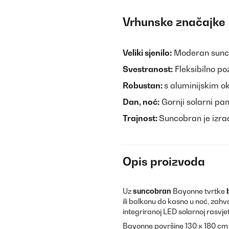
Vrhunske značajke
Veliki sjenilo:
Moderan sunco
Svestranost:
Fleksibilno po
Robustan:
s aluminijskim o
Dan, noć:
Gornji solarni pa
Trajnost:
Suncobran je izra
Opis proizvoda
Uz
suncobran
Bayonne tvrtke
ili balkonu do kasno u noć, zahv
integriranoj LED solarnoj rasvjet
Bayonne površine 130 x 180 cm št