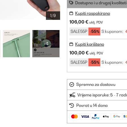
Dostupno i u drugoj kvaliteti
Kupiti raspakirano
1/9
106,00 €
uklj. PDV
SALE55P
-55%
S kuponom:
4
+4
Kupiti korišteno
100,00 €
uklj. PDV
SALE55P
-55%
S kuponom:
Spremno za dostavu
Vrijeme isporuke: 5 - 7 ra
Povrat u 14 dana