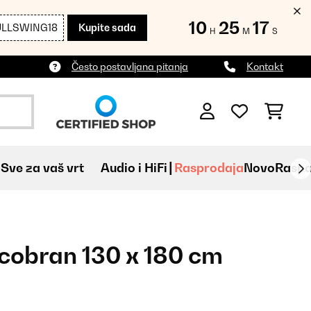
10
25
16
ULLSWING18
Kupite sada
H
M
S
Često postavljana pitanja
Kontakt
Sve za vaš vrt
Audio i HiFi
Rasprodaja
Novo
Raspa
cobran 130 x 180 cm