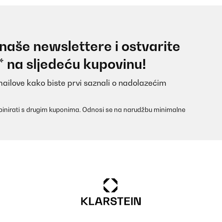
 naše newslettere i ostvarite
za. Tiene luces para dar un toque de iluminacion diferente, así que n
* na sljedeću kupovinu!
de traer un mandito, se pueden controlar a través de WiFi, lo que l
ta es el tema de que no tiene que estar enchufada, dándole 100% de 
.El único punto negativo es que no traiga soporte, pero lo sabía ante
mailove kako biste prvi saznali o nadolazećim
inirati s drugim kuponima. Odnosi se na narudžbu minimalne
 del terrazzo. La tenda si presente esteticamente molto bella ed è alt
alido che ricomprerei