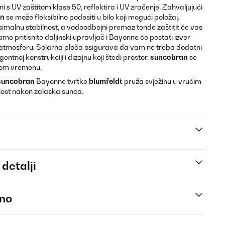
ni s UV zaštitom klase 50, reflektira i UV zračenje. Zahvaljujući
an
se može fleksibilno podesiti u bilo koji mogući položaj.
imalnu stabilnost, a vodoodbojni premaz tende zaštitit će vas
o pritisnite daljinski upravljač i Bayonne će postati izvor
dnu atmosferu. Solarna ploča osigurava da vam ne treba dodatni
igentnoj konstrukciji i dizajnu koji štedi prostor,
suncobran
se
tkom vremenu.
suncobran
Bayonne tvrtke
blumfeldt
pruža svježinu u vrućim
tlost nakon zalaska sunca.
 detalji
eno