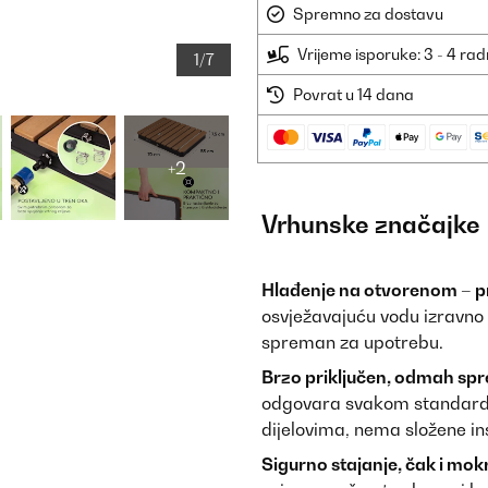
Spremno za dostavu
Vrijeme isporuke: 3 - 4 ra
1/7
Povrat u 14 dana
+2
Vrhunske značajke
Hlađenje na otvorenom – pri
osvježavajuću vodu izravno n
spreman za upotrebu.
Brzo priključen, odmah sp
odgovara svakom standardn
dijelovima, nema složene ins
Sigurno stajanje, čak i mok