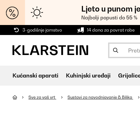
Ljeto u punom j
Najbolji popusti do 55 %
3-godišnje jamstvo
14 dana za povrat robe
Kućanski aparati
Kuhinjski uređaji
Grijalic
Sve za vaš vrt
Sustavi za navodnjavanje & Biljka