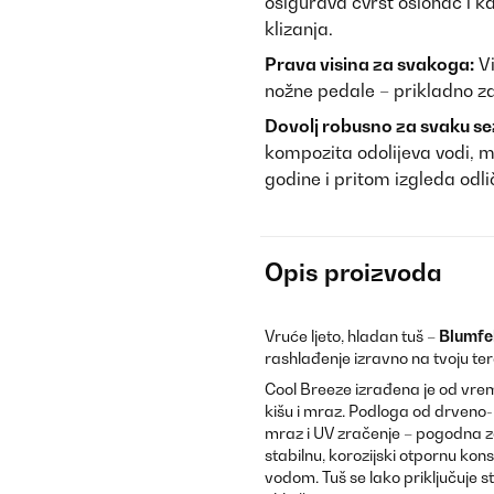
osigurava čvrst oslonac i 
klizanja.
Prava visina za svakoga:
Vi
nožne pedale – prikladno za
Dovolj robusno za svaku se
kompozita odolijeva vodi, mr
godine i pritom izgleda odli
Opis proizvoda
Vruće ljeto, hladan tuš –
Blumfe
rashlađenje izravno na tvoju teras
Cool Breeze izrađena je od vrem
kišu i mraz. Podloga od drveno-
mraz i UV zračenje – pogodna za
stabilnu, korozijski otpornu kons
vodom. Tuš se lako priključuje 