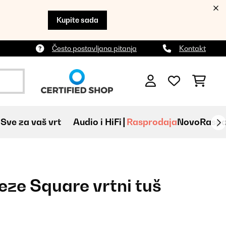
Kupite sada
Često postavljana pitanja
Kontakt
Sve za vaš vrt
Audio i HiFi
Rasprodaja
Novo
Raspa
ze Square vrtni tuš