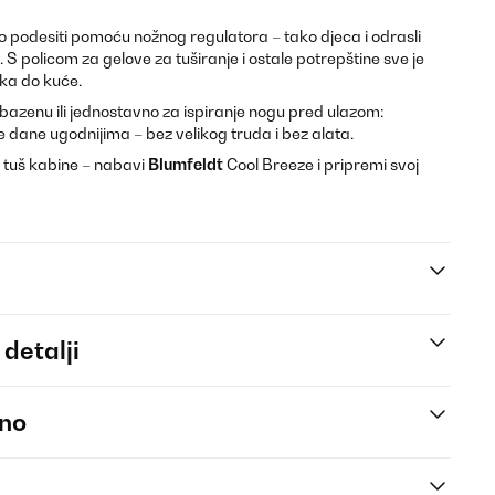
 podesiti pomoću nožnog regulatora – tako djeca i odrasli
S policom za gelove za tuširanje i ostale potrepštine sve je
aka do kuće.
 u bazenu ili jednostavno za ispiranje nogu pred ulazom:
ne dane ugodnijima – bez velikog truda i bez alata.
ne tuš kabine – nabavi
Blumfeldt
Cool Breeze i pripremi svoj
 detalji
eno