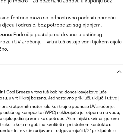
kada je mokro – za bezbrižnu zabavu u kupanju bez
sina fontane može se jednostavno podesiti pomoću
 djecu i odrasle, bez potrebe za saginjanjem.
zonu:
Područje postolja od drveno-plastičnog
azu i UV zračenju – vrtni tuš ostaje vani tijekom cijele
čno.
ldt
Cool Breeze vrtna tuš kabina donosi osvježavajuće
u, u vrt ili kraj bazena. Jednostavno priključi, uključi i uživaj.
enski otpornih materijala koji trajno podnose UV zračenje,
plastičnog kompozita (WPC) neklizajuća je i otporna na vodu,
 cjelogodišnju vanjsku upotrebu. Aluminijski okvir osigurava
trukciju koja ne gubi na kvaliteti ni pri stalnom kontaktu s
standardnim vrtim crijevom – odgovarajući 1/2" priključak je