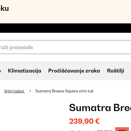
eku
e
Klimatizacija
Pročišćavanje zraka
Roštilji
Vrtni tuševi
Sumatra Breeze Square vrtni tuš
Sumatra Bree
239,90 €