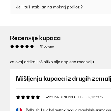
Je li tuš stabilan na mokroj podlozi?
Recenzije kupaca
91 ocjene
za ovaj artikal još nitko nije napisao recenziju
Mišljenja kupaca iz drugih zemal
POTVRĐENI PREGLED
02/11/2025
Bella , fa il suo bel getto d'acqua regolabile siamo co