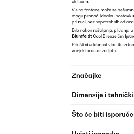
uključen.
Visina fontane može se bešumno
mogu pronaći idealnu postavku. 
pri ruci, bez nepotrebnih odlaz
Bilo nakon roštiljanja, plivanja
Blumfeldt
Cool Breeze čini ljet
Priušti si udobnost vlastite vrt
vanjski prostor za ljeto.
Značajke
Dimenzije i tehnički
Što će biti isporuč
Uvjeti isporuke