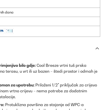
dnih dana
mjenjivo bilo gdje:
Cool Breeze vrtni tuš prska
a terasu, u vrt ili uz bazen – štedi prostor i odmah je
reman za upotrebu:
Priloženi 1/2" priključak za crijevo
om vrtno crijevu – nema potrebe za dodatnim
talacije.
ro:
Protuklizna površina za stajanje od WPC-a