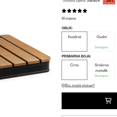
-25%
Uvodna cijena:
319,90 €
91 ocjene
OBLIK:
Kvadrat
Ovalni
Dostupno
PRIMARNA BOJA:
Crna
Srebrna
metalik
Dostupno
Što znače statusi?