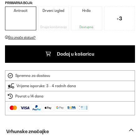
PRIMARNA BOJA:
Antracit
Drveni izgled
Hrđa
+3
Druga kombinacija
Dostupno
Što znače statusi?
Dodaj u košaricu
Spremno za dostavu
Vrijeme isporuke: 3 - 4 radnih dana
Povrat u 14 dana
Vrhunske značajke