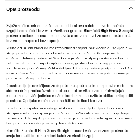
Opis proizvoda
Svježe rajčice, mirisno začinsko bilje i hrskava salata — sve to možete
uzgojiti sami, čak i bez vrta. Povišena gredica
Blumfeldt High Grow Straight
pretvara balkon, terasu ili kutak u vrtu u pravi mali vrt za samodostatnost,
bez velikih napora i bez kopanja.
Visina od 90 cm znači da možete vrtlariti stojeći, bez klečanja i savijanja —
što je posebno cijenjeno kod osoba kojima klasično vrtlarenje na tlu
otežava. Dubina gredice od 28–35 cm pruža dovoljno prostora za korijenje
zahtjevnijih biljaka poput rajčice, tikvice, graha i korjenastog povrća.
Izrađena od pocinčanog čelika debljine 0,6 mm, gredica je otporna na kišu,
mraz i UV-zračenje te ne zahtijeva posebno održavanje — jednostavno je
postavite i uživajte u berbi.
Konstrukcija je osmišljena za dugotrajnu upotrebu: kutni spojevi s metalnim
sidrima drže gredicu čvrsto na okupu i nakon više sezona. Zahvaljujući
modularnosti, više jedinica možete kombinirati u različite oblike i prilagoditi
prostoru. Opcijska mrežica za dno štiti od krtica i korova.
Posebno je popularna među gradskim vrtlarima, ljubiteljima balkona i
starijim osobama kojima je klasičan vrt fizički zahtjevan. Idealno rješenje
za sve koji žele svježe povrće s vlastite gredice — bez velikog vrta. Izvrsno i
kao poklon za uređenje novog doma ili terase.
Naručite Blumfeldt High Grow Straight danas i već ove sezone pretvorite
svoju terasu ili balkon u zeleni kutak za vlastiti uzgoj.