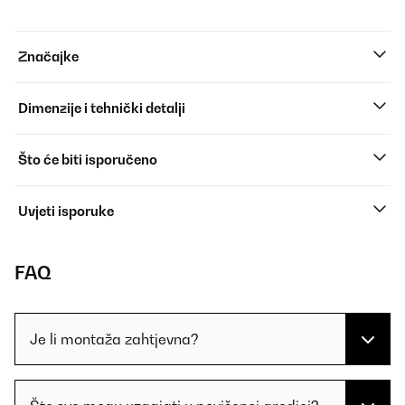
Značajke
Dimenzije i tehnički detalji
Što će biti isporučeno
Uvjeti isporuke
FAQ
Je li montaža zahtjevna?