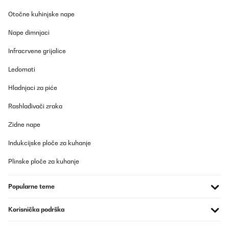
12/04/2025
Otočne kuhinjske nape
Das Hochbeet ist top. Betreffend der zusammensetzung kann ich
nur sagen dass es viele Schrauben sind aber alles einfach zu
Nape dimnjaci
handhaben. Ging relatif schnell! Kann ich nur empfehlen. Der
einzige negative Punkt, einige Teile hatten Schrammen. Da es
Infracrvene grijalice
aber ein Hochbeet, was Draussen steht, ist, war das für mich jetzt
kein Problem.
Ledomati
Amazon-Benutzer
Hladnjaci za piće
Prevedi
Rashlađivači zraka
POTVRĐENI PREGLED
Zidne nape
26/03/2025
Indukcijske ploče za kuhanje
Cet espace de jardin présente des finitions correctes.Le modèle
installé fait 1800x900x600.L'emballage carton correct de
Plinske ploče za kuhanje
930x665x60 (mm) et peut se porter aisément.Quelques fines
bavures résultant des découpes sont perceptibles, sans danger
particulier en utilisant des gants pour le montage.Placer les
Popularne teme
bavures à l'intérieur (coté terre), vers le bas (petit repli tôle en
haut, grand repli en bas) ou neutralisées par l'assemblage (zone
contact entre panneaux).Enlever les films protecteurs bleu avant
Korisnička podrška
l'assemblage pour plus de facilité.L'épaisseur des tôles
galvanisées de 6/10ème conviennent et présentent une durabilité