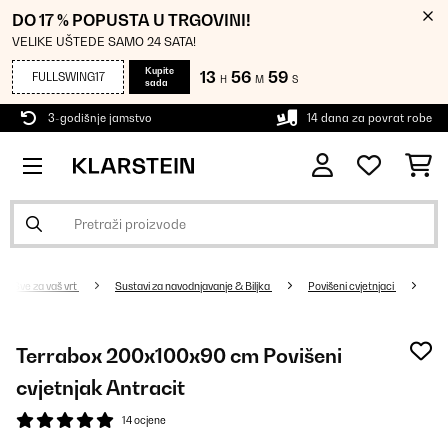
DO 17 % POPUSTA U TRGOVINI!
VELIKE UŠTEDE SAMO 24 SATA!
Kupite
13
56
58
FULLSWING17
H
M
S
sada
3-godišnje jamstvo
14 dana za povrat robe
Sve za vaš vrt
Sustavi za navodnjavanje & Biljka
Povišeni cvjetnjaci
Terrabox 200x100x90 cm Povišeni
cvjetnjak Antracit
14 ocjene