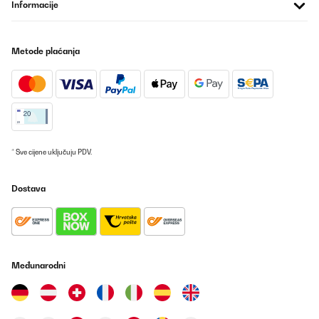
Informacije
intéressante.La visserie est de qualité : M6 est une dimension qui
convient parfaitement à cet usage sans risque de rupture au
serrage manuel.J'ai ajouté une tige filetée M6 pour limiter la
déformation au milieu des longueurs des bacs. Cette précaution
n'est pas une obligation, si vous enterrez de 5 cm vos bacs,
Metode plaćanja
l'ensemble bénéficie d'une auto portance
correcte.Personnellement, j'ai rajouté au fond un grillage
galvanisé de maille 6,3x6,3 fil 0,6 fixé par la visserie des bacs.
Ceci évitera l'accès des rongeurs par le dessous et facilite
l'équerrage au moment de la mise en place.Procéder à
l'assemblage sur une zone dégagée plane de préférence et non
abrasive (caoutchouc ou carton plutôt que ciment).Compter entre
2 ou 3 heures de montage par bac, suivant l'organisation et les
ajouts apportés.Si vous mettez en place plusieurs carrés de
* Sve cijene uključuju PDV.
potager, prévoyez un schéma d'implantation pour des accès
facilités. 50 cm de passage à pied entre 2 bacs et 70 cm pour une
brouette.Il est préférable de placer la meilleure terre sur le dessus
Dostava
en laissant 5 cm de bordure visible en haut pour permettre le
binage sans déborder.Prévoir également un accès, tout autour de
préférence.Les prix indiqués datent du 30/01/2025 alors méfiez
vous des offres de printemps qui fleurissent avec une
augmentation de 30%.Je vous refais un retour dans 10 ans.À
l'inverse, le carré VidaXL 100x100x85 avec serre est à éviter, il est
Međunarodni
fragile (tôle de 3/10ème), trop léger et assemblé avec des vis M4.
Impensables en mécanique.Probablement hors d'usage dans 1
an.
Utilisateur d'Amazon