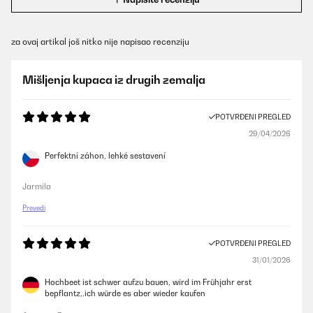
za ovaj artikal još nitko nije napisao recenziju
Mišljenja kupaca iz drugih zemalja
POTVRĐENI PREGLED
29/04/2026
Perfektní záhon, lehké sestavení
Jarmila
Prevedi
POTVRĐENI PREGLED
31/01/2026
Hochbeet ist schwer aufzu bauen, wird im Frühjahr erst
bepflantz,.ich würde es aber wieder kaufen