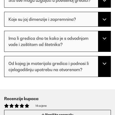
Što sve mogu uzgajati u povišenoj gredici?
Koje su joj dimenzije i zapremnina?
Ima li gredica dno te kako je s odvodnjom
vode i zaštitom od štetnika?
Od kojeg je materijala gredica i podnosi li
cjelogodišnju upotrebu na otvorenom?
Recenzije kupaca
14 ocjene
Napišite recenziju