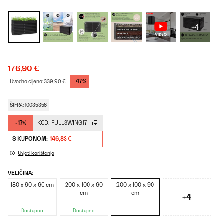
+4
176,90 €
-47%
Uvodna cijena:
339,90 €
ŠIFRA: 10035356
-17%
KOD:
FULLSWING17
S KUPONOM:
146,83 €
Uvjeti korištenja
VELIČINA:
180 x 90 x 60 cm
200 x 100 x 60
200 x 100 x 90
cm
cm
+4
Dostupno
Dostupno