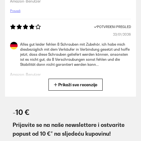
Amazon-Benutzer
Prevedi
POTVRĐENI PREGLED
23/01/2026
Alles gut leider fehlen 8 Schrauben mit Zubehör, ich habe mich
diesbezüglich mit dem Verkäufer in Verbindung gesetzt und hoffe
jetzt, dass diese Schrauben geliefert werden können, ansonsten
ist es nicht gut, da 8 Verschraubungen sonst fehlen und die
Stabilität dann nicht garantiert werden kann...
Amazon-Benutzer
Prikaži sve recenzije
Prevedi
POTVRĐENI PREGLED
01/11/2025
-10 €
Over time I have purchased 3 of these raised beds. Ideal height to
work with and saves back bending.
Prijavite se na naše newslettere i ostvarite
popust od 10 €* na sljedeću kupovinu!
Amazon user