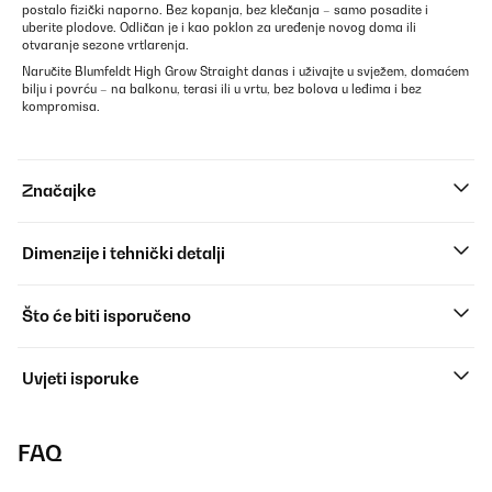
postalo fizički naporno. Bez kopanja, bez klečanja – samo posadite i
uberite plodove. Odličan je i kao poklon za uređenje novog doma ili
otvaranje sezone vrtlarenja.
Naručite Blumfeldt High Grow Straight danas i uživajte u svježem, domaćem
bilju i povrću – na balkonu, terasi ili u vrtu, bez bolova u leđima i bez
kompromisa.
Značajke
Dimenzije i tehnički detalji
Što će biti isporučeno
Uvjeti isporuke
FAQ