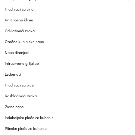
Amazon-Benutzer
Hladnjaci za vino
Prevedi
Prijenosne klime
POTVRĐENI PREGLED
Odvlaživači zraka
12/04/2025
Otočne kuhinjske nape
Das Hochbeet ist top. Betreffend der zusammensetzung kann ich
nur sagen dass es viele Schrauben sind aber alles einfach zu
Nape dimnjaci
handhaben. Ging relatif schnell! Kann ich nur empfehlen. Der
einzige negative Punkt, einige Teile hatten Schrammen. Da es
Infracrvene grijalice
aber ein Hochbeet, was Draussen steht, ist, war das für mich jetzt
kein Problem.
Ledomati
Amazon-Benutzer
Hladnjaci za piće
Prevedi
Rashlađivači zraka
POTVRĐENI PREGLED
Zidne nape
26/03/2025
Indukcijske ploče za kuhanje
Cet espace de jardin présente des finitions correctes.Le modèle
installé fait 1800x900x600.L'emballage carton correct de
Plinske ploče za kuhanje
930x665x60 (mm) et peut se porter aisément.Quelques fines