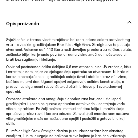
Opis proizvoda
Svježi začini s terase, vlastite rajčice s balkona, zelena salata bez vlastitog
vrta – s visokim gredičnjakom Blumfeldt High Grow Straight sve to postaje
stvarnost. Volumen od 1.440 litara nudi dovoljno prostora za rajčice, salatu,
začinsko bilje i korjenasto povrće, a radna visina znači da možete saditi i
brati bez sagibanja i klečanja.
Okvir od pocinčanog čelika debljine 0,6 mm otporan je na UV zračenje, kišu
i mraz te je namijenjen za cjelogodišnju upotrebu na otvorenom. Ni hrđa ni
korozija nemaju šanse – gredičnjak ostaje čvrst i stabilan kroz više zima,
baš kao na prvi dan. Ugaoni spojevi osiguravaju solidnu konstrukciju, a
presavinuti sigurnosni rubovi štite od oštrih bridova pri svakodnevnoj
upotrebi.
Otvorena struktura dna omogućuje slobodan rast korijena u tlo ispod
gredičnjaka i ujedno osigurava optimalan odtok vode – zastajanje vode
više nije problem. Po želji možete umetnuti zaštitnu foliju ili mrežicu koja
sprječava prolaz rovki i korova odozdo. Zahvaljujući modularnom sustavu,
više gredičnjaka može se međusobno spojiti i posložiti u gotovo bilo koji
oblik.
Blumfeldt High Grow Straight idealan je za urbane vrtlare bez vlastitog
zemljišta, ljubitelje uzgoja na balkonu te sve kojima je klasično vrtlarenje