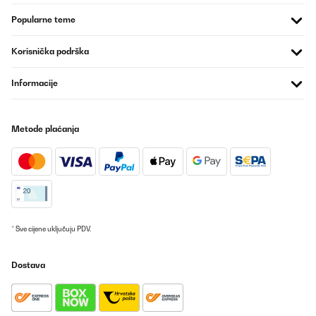
bavures résultant des découpes sont perceptibles, sans danger
particulier en utilisant des gants pour le montage.Placer les
Popularne teme
bavures à l'intérieur (coté terre), vers le bas (petit repli tôle en
haut, grand repli en bas) ou neutralisées par l'assemblage (zone
contact entre panneaux).Enlever les films protecteurs bleu avant
Korisnička podrška
l'assemblage pour plus de facilité.L'épaisseur des tôles
galvanisées de 6/10ème conviennent et présentent une durabilité
Informacije
intéressante.La visserie est de qualité : M6 est une dimension qui
convient parfaitement à cet usage sans risque de rupture au
serrage manuel.J'ai ajouté une tige filetée M6 pour limiter la
déformation au milieu des longueurs des bacs. Cette précaution
n'est pas une obligation, si vous enterrez de 5 cm vos bacs,
Metode plaćanja
l'ensemble bénéficie d'une auto portance
correcte.Personnellement, j'ai rajouté au fond un grillage
galvanisé de maille 6,3x6,3 fil 0,6 fixé par la visserie des bacs.
Ceci évitera l'accès des rongeurs par le dessous et facilite
l'équerrage au moment de la mise en place.Procéder à
l'assemblage sur une zone dégagée plane de préférence et non
abrasive (caoutchouc ou carton plutôt que ciment).Compter entre
2 ou 3 heures de montage par bac, suivant l'organisation et les
ajouts apportés.Si vous mettez en place plusieurs carrés de
* Sve cijene uključuju PDV.
potager, prévoyez un schéma d'implantation pour des accès
facilités. 50 cm de passage à pied entre 2 bacs et 70 cm pour une
brouette.Il est préférable de placer la meilleure terre sur le dessus
Dostava
en laissant 5 cm de bordure visible en haut pour permettre le
binage sans déborder.Prévoir également un accès, tout autour de
préférence.Les prix indiqués datent du 30/01/2025 alors méfiez
vous des offres de printemps qui fleurissent avec une