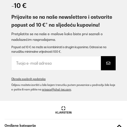
01/11/2025
-10 €
Over time I have purchased 3 of these raised beds. Ideal height to
work with and saves back bending.
Prijavite se na naše newslettere i ostvarite
popust od 10 €* na sljedeću kupovinu!
Amazon user
Prevedi
Pretplatite se na naše e-mailove kako biste prvi saznali o
nadolazećim rasprodajama.
Popust od 10 € ne može se kombinirati s drugim kuponima. Odnosi se na
POTVRĐENI PREGLED
narudžbu minimalne vrijednosti 100 €.
25/09/2025
Für mich gute Qualität ist für wenig Platz im Garten zu empfehlen
Amazon-Benutzer
Obrada osobnih podataka
Prevedi
Odjavu možete izvršiti u bilo kojem trenutku putem poveznice u podnožju bilo koje
e-pošte ili nam pišite na
privacy@chal-tec.com
.
POTVRĐENI PREGLED
26/05/2025
Ein schönes Design und es hat die richtige Höhe.Das zusammen
bauen ist sehr Einfach. Viele Schrauben. Es hätte etwas breiter
sein können
Omiljene kategorije