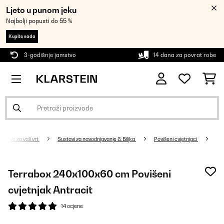
Ljeto u punom jeku
Najbolji popusti do 55 %
Kupite sada
3-godišnje jamstvo
14 dana za povrat robe
Sve za vaš vrt
Sustavi za navodnjavanje & Biljka
Povišeni cvjetnjaci
Terrabox 240x100x60 cm Povišeni
cvjetnjak Antracit
14 ocjene