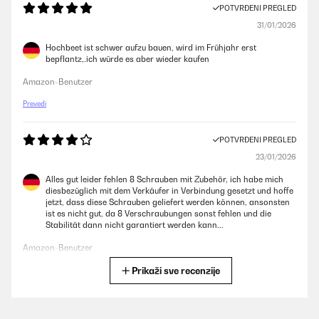
POTVRĐENI PREGLED
31/01/2026
Hochbeet ist schwer aufzu bauen, wird im Frühjahr erst
bepflantz,.ich würde es aber wieder kaufen
Amazon-Benutzer
Prevedi
POTVRĐENI PREGLED
23/01/2026
Alles gut leider fehlen 8 Schrauben mit Zubehör, ich habe mich
diesbezüglich mit dem Verkäufer in Verbindung gesetzt und hoffe
jetzt, dass diese Schrauben geliefert werden können, ansonsten
ist es nicht gut, da 8 Verschraubungen sonst fehlen und die
Stabilität dann nicht garantiert werden kann...
Amazon-Benutzer
Prikaži sve recenzije
Prevedi
POTVRĐENI PREGLED