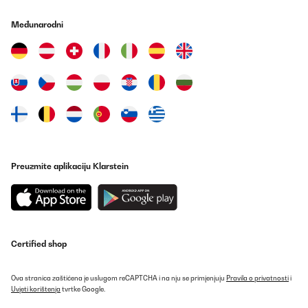
augmentation de 30%.Je vous refais un retour dans 10 ans.À
l'inverse, le carré VidaXL 100x100x85 avec serre est à éviter, il est
Međunarodni
fragile (tôle de 3/10ème), trop léger et assemblé avec des vis M4.
Impensables en mécanique.Probablement hors d'usage dans 1
an.
Utilisateur d'Amazon
Prevedi
POTVRĐENI PREGLED
19/03/2025
Sehr einfache Montage und alle Bohrungen sind passend.Keine
Preuzmite aplikaciju Klarstein
Bleche verbogen und alle Schrauben Muttern und
Unterlegscheiben sind vorhanden. Zu guter letzt: Schönes
Hochbeet und das Preis- Leistungsverhältnis stimmt auch. Über
die Haltbarkeit lässt sich allerdings noch nichts sagen.
Amazon-Benutzer
Certified shop
Prevedi
Ova stranica zaštićena je uslugom reCAPTCHA i na nju se primjenjuju
Pravila o privatnosti
i
POTVRĐENI PREGLED
Uvjeti korištenja
tvrtke Google.
24/11/2024