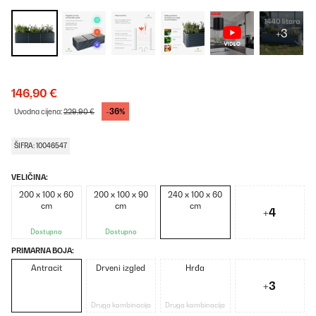
+3
146,90 €
-36%
Uvodna cijena:
229,90 €
ŠIFRA: 10046547
VELIČINA:
200 x 100 x 60
200 x 100 x 90
240 x 100 x 60
cm
cm
cm
+4
Dostupno
Dostupno
PRIMARNA BOJA:
Antracit
Drveni izgled
Hrđa
+3
Druga kombinacija
Druga kombinacija