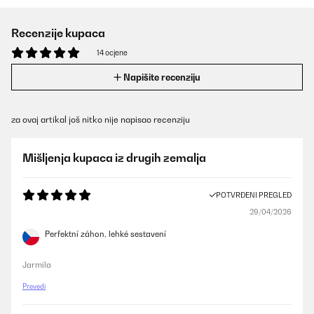
Recenzije kupaca
14 ocjene
Napišite recenziju
za ovaj artikal još nitko nije napisao recenziju
Mišljenja kupaca iz drugih zemalja
POTVRĐENI PREGLED
29/04/2026
Perfektní záhon, lehké sestavení
Jarmila
Prevedi