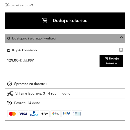
Što znače statusi?
Dodaj u košaricu
Dostupno i u drugoj kvaliteti
Kupiti korišteno
Dodaj u
124,00 €
uklj. PDV
košaricu
Spremno za dostavu
Vrijeme isporuke: 3 - 4 radnih dana
Povrat u 14 dana