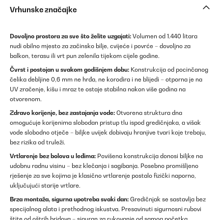
Vrhunske značajke
Dovoljno prostora za sve što želite uzgajati:
Volumen od 1.440 litara
nudi obilno mjesto za začinsko bilje, cvijeće i povrće – dovoljno za
balkon, terasu ili vrt pun zelenila tijekom cijele godine.
Čvrst i postojan u svakom godišnjem dobu:
Konstrukcija od pocinčanog
čelika debljine 0,6 mm ne hrđa, ne korodira i ne blijedi – otporna je na
UV zračenje, kišu i mraz te ostaje stabilna nakon više godina na
otvorenom.
Zdravo korijenje, bez zastajanja vode:
Otvorena struktura dna
omogućuje korijenima slobodan pristup tlu ispod gredičnjaka, a višak
vode slobodno otječe – biljke uvijek dobivaju hranjive tvari koje trebaju,
bez rizika od truleži.
Vrtlarenje bez bolova u leđima:
Povišena konstrukcija donosi biljke na
udobnu radnu visinu – bez klečanja i sagibanja. Posebno promišljeno
rješenje za sve kojima je klasično vrtlarenje postalo fizički naporno,
uključujući starije vrtlare.
Brza montaža, sigurna upotreba svaki dan:
Gredičnjak se sastavlja bez
specijalnog alata i prethodnog iskustva. Presavinuti sigurnosni rubovi
štite od oštrih bridova – siguran za rukovanje od samog početka.