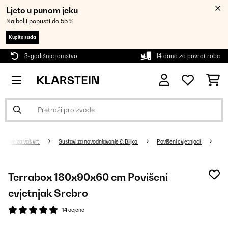
Ljeto u punom jeku
Najbolji popusti do 55 %
Kupite sada
3-godišnje jamstvo
14 dana za povrat robe
Sve za vaš vrt
Sustavi za navodnjavanje & Biljka
Povišeni cvjetnjaci
Terrabox 180x90x60 cm Povišeni
cvjetnjak Srebro
14 ocjene