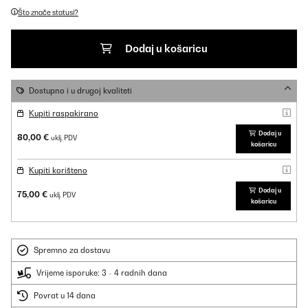
Što znače statusi?
Dodaj u košaricu
Dostupno i u drugoj kvaliteti
Kupiti raspakirano
Dodaj u
80,00 €
uklj. PDV
košaricu
Kupiti korišteno
Dodaj u
75,00 €
uklj. PDV
košaricu
Spremno za dostavu
Vrijeme isporuke: 3 - 4 radnih dana
Povrat u 14 dana