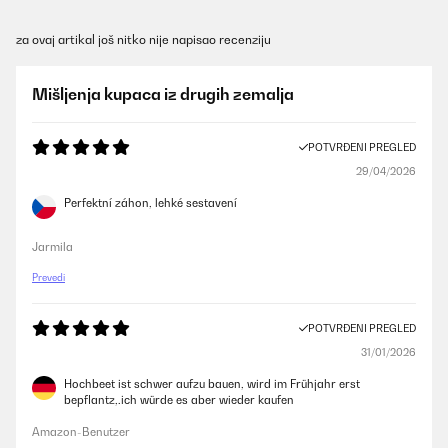
za ovaj artikal još nitko nije napisao recenziju
Mišljenja kupaca iz drugih zemalja
POTVRĐENI PREGLED
29/04/2026
Perfektní záhon, lehké sestavení
Jarmila
Prevedi
POTVRĐENI PREGLED
31/01/2026
Hochbeet ist schwer aufzu bauen, wird im Frühjahr erst
bepflantz,.ich würde es aber wieder kaufen
Amazon-Benutzer