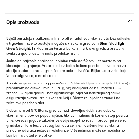
Opis proizvoda
Svježi paradajz s balkona, mirisno bilje nadohvat ruke, salata bez odlaska
u trgovinu – sve to postaje moguće s visokom gredicom
Blumfeldt High
Grow Straight
. Prikladna za terasu, balkon ili vrt, ova gredica pretvara
svaki vanjski prostor u mali, produktivni vrt.
Jedna od najvećih prednosti je visina rada od 60 cm – zaboravite na
klečanje i saginjanje. Vrtlarenje bez boli u leđima posebno je vrijedno za
starije osobe ili one s ograničenom pokretljivošću. Biljke su na visini koja
Vama odgovara, a ne obratno.
Konstrukcija od valovitog pocinčanog čelika (debljina materijala 0,6 mm) s
premazom od cink-aluminija (120 g/m²) odolijevat će kiši, mrazu i UV-
zračenju – cijelu godinu, bez ograničenja. Vijci od nehrđajućeg čelika
osiguravaju čvrstu i trajnu konstrukciju. Montaža je jednostavna i ne
zahtijeva poseban alat.
S obujmom od 970 litara, gredica nudi dovoljno dubine za duboko
ukorijenjeno povrće poput rajčica, tikvica, mahuna ili korjenastog povrća.
Bilje, cvijeće i jagode također će ovdje uspješno rasti – pravo rješenje za
gradske vrtlare bez vlastitog komada zemlje. Povišena konstrukcija
prirodno odvraća puževe i voluharice. Više jedinica može se modularno
kombinirati u željene oblike.