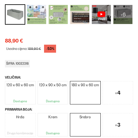
+6
88,90 €
-53%
Uvodna cijena:
189,90 €
ŠIFRA: 10032316
VELIČINA:
120 x 60 x 60 cm
120 x 90 x 50 cm
180 x 90 x 60 cm
+4
Dostupno
Dostupno
PRIMARNA BOJA:
Hrđa
Krem
Srebro
+3
Druga kombinacija
Dostupno