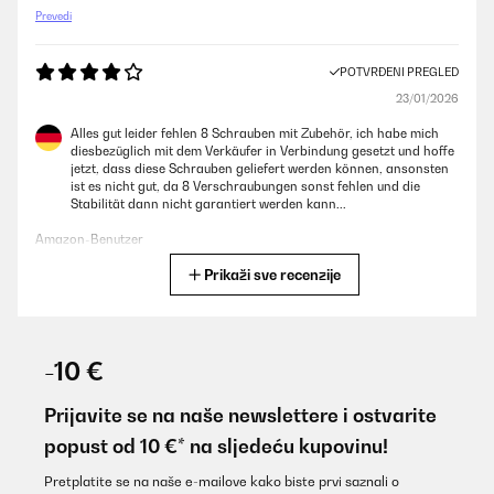
Prevedi
POTVRĐENI PREGLED
23/01/2026
Alles gut leider fehlen 8 Schrauben mit Zubehör, ich habe mich
diesbezüglich mit dem Verkäufer in Verbindung gesetzt und hoffe
jetzt, dass diese Schrauben geliefert werden können, ansonsten
ist es nicht gut, da 8 Verschraubungen sonst fehlen und die
Stabilität dann nicht garantiert werden kann...
Amazon-Benutzer
Prikaži sve recenzije
Prevedi
POTVRĐENI PREGLED
01/11/2025
-10 €
Over time I have purchased 3 of these raised beds. Ideal height to
work with and saves back bending.
Prijavite se na naše newslettere i ostvarite
popust od 10 €* na sljedeću kupovinu!
Amazon user
Prevedi
Pretplatite se na naše e-mailove kako biste prvi saznali o