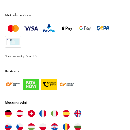
convient parfaitement à cet usage sans risque de rupture au
serrage manuel.J'ai ajouté une tige filetée M6 pour limiter la
déformation au milieu des longueurs des bacs. Cette précaution
n'est pas une obligation, si vous enterrez de 5 cm vos bacs,
Metode plaćanja
l'ensemble bénéficie d'une auto portance
correcte.Personnellement, j'ai rajouté au fond un grillage
galvanisé de maille 6,3x6,3 fil 0,6 fixé par la visserie des bacs.
Ceci évitera l'accès des rongeurs par le dessous et facilite
l'équerrage au moment de la mise en place.Procéder à
l'assemblage sur une zone dégagée plane de préférence et non
abrasive (caoutchouc ou carton plutôt que ciment).Compter entre
2 ou 3 heures de montage par bac, suivant l'organisation et les
ajouts apportés.Si vous mettez en place plusieurs carrés de
* Sve cijene uključuju PDV.
potager, prévoyez un schéma d'implantation pour des accès
facilités. 50 cm de passage à pied entre 2 bacs et 70 cm pour une
brouette.Il est préférable de placer la meilleure terre sur le dessus
Dostava
en laissant 5 cm de bordure visible en haut pour permettre le
binage sans déborder.Prévoir également un accès, tout autour de
préférence.Les prix indiqués datent du 30/01/2025 alors méfiez
vous des offres de printemps qui fleurissent avec une
augmentation de 30%.Je vous refais un retour dans 10 ans.À
l'inverse, le carré VidaXL 100x100x85 avec serre est à éviter, il est
Međunarodni
fragile (tôle de 3/10ème), trop léger et assemblé avec des vis M4.
Impensables en mécanique.Probablement hors d'usage dans 1
an.
Utilisateur d'Amazon