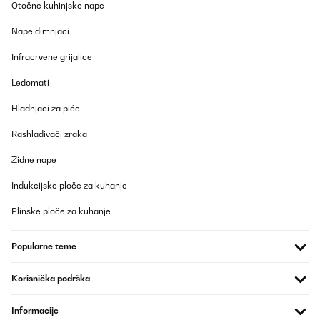
Otočne kuhinjske nape
Das Hochbeet ist top. Betreffend der zusammensetzung kann ich
nur sagen dass es viele Schrauben sind aber alles einfach zu
Nape dimnjaci
handhaben. Ging relatif schnell! Kann ich nur empfehlen. Der
einzige negative Punkt, einige Teile hatten Schrammen. Da es
Infracrvene grijalice
aber ein Hochbeet, was Draussen steht, ist, war das für mich jetzt
kein Problem.
Ledomati
Amazon-Benutzer
Hladnjaci za piće
Prevedi
Rashlađivači zraka
POTVRĐENI PREGLED
Zidne nape
26/03/2025
Indukcijske ploče za kuhanje
Cet espace de jardin présente des finitions correctes.Le modèle
installé fait 1800x900x600.L'emballage carton correct de
Plinske ploče za kuhanje
930x665x60 (mm) et peut se porter aisément.Quelques fines
bavures résultant des découpes sont perceptibles, sans danger
particulier en utilisant des gants pour le montage.Placer les
Popularne teme
bavures à l'intérieur (coté terre), vers le bas (petit repli tôle en
haut, grand repli en bas) ou neutralisées par l'assemblage (zone
contact entre panneaux).Enlever les films protecteurs bleu avant
Korisnička podrška
l'assemblage pour plus de facilité.L'épaisseur des tôles
galvanisées de 6/10ème conviennent et présentent une durabilité
Informacije
intéressante.La visserie est de qualité : M6 est une dimension qui