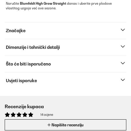
Naručite
Blumfeldt High Grow Straight
danas i uberite prve plodove
vlastitog uzgoja već ove sezone.
Značajke
Dimenzije i tehnički detalji
Što će biti isporučeno
Uvjeti isporuke
Recenzije kupaca
14 ocjene
Napišite recenziju