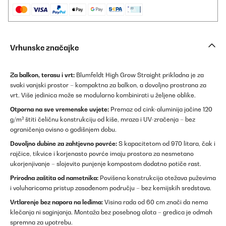
Vrhunske značajke
Za balkon, terasu i vrt:
Blumfeldt High Grow Straight prikladna je za
svaki vanjski prostor – kompaktna za balkon, a dovoljno prostrana za
vrt. Više jedinica može se modularno kombinirati u željene oblike.
Otporna na sve vremenske uvjete:
Premaz od cink-aluminija jačine 120
g/m² štiti čeličnu konstrukciju od kiše, mraza i UV-zračenja – bez
ograničenja ovisno o godišnjem dobu.
Dovoljno dubine za zahtjevno povrće:
S kapacitetom od 970 litara, čak i
rajčice, tikvice i korjenasto povrće imaju prostora za nesmetano
ukorjenjivanje – slojevito punjenje kompostom dodatno potiče rast.
Prirodna zaštita od nametnika:
Povišena konstrukcija otežava puževima
i voluharicama pristup zasađenom području – bez kemijskih sredstava.
Vrtlarenje bez napora na leđima:
Visina rada od 60 cm znači da nema
klečanja ni saginjanja. Montaža bez posebnog alata – gredica je odmah
spremna za upotrebu.