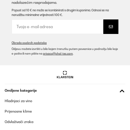
nadolazećim rasprodajama.
Popust od 10 € ne može se kombinirati s drugim kuponima. Odnosi se na
POTVRĐENI PREGLED
narudžbu minimalne vrijednosti 100 €.
25/09/2025
Für mich gute Qualität ist für wenig Platz im Garten zu empfehlen
Amazon-Benutzer
Obrada osobnih podataka
Prevedi
Odjavu možete izvršiti u bilo kojem trenutku putem poveznice u podnožju bilo koje
e-pošte ili nam pišite na
privacy@chal-tec.com
.
POTVRĐENI PREGLED
26/05/2025
Ein schönes Design und es hat die richtige Höhe.Das zusammen
bauen ist sehr Einfach. Viele Schrauben. Es hätte etwas breiter
sein können
Omiljene kategorije
Amazon-Benutzer
Hladnjaci za vino
Prevedi
Prijenosne klime
POTVRĐENI PREGLED
Odvlaživači zraka
12/04/2025