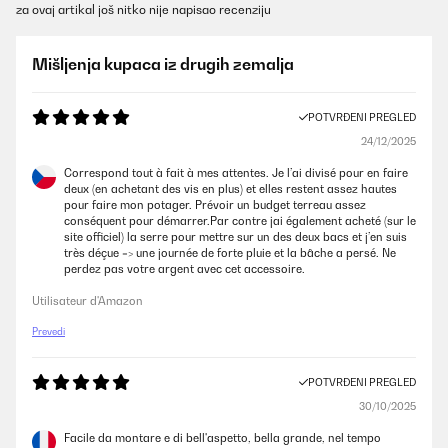
za ovaj artikal još nitko nije napisao recenziju
Mišljenja kupaca iz drugih zemalja
POTVRĐENI PREGLED
24/12/2025
Correspond tout à fait à mes attentes. Je l’ai divisé pour en faire
deux (en achetant des vis en plus) et elles restent assez hautes
pour faire mon potager. Prévoir un budget terreau assez
conséquent pour démarrer.Par contre jai également acheté (sur le
site officiel) la serre pour mettre sur un des deux bacs et j’en suis
très déçue => une journée de forte pluie et la bâche a persé. Ne
perdez pas votre argent avec cet accessoire.
Utilisateur d'Amazon
Prevedi
POTVRĐENI PREGLED
30/10/2025
Facile da montare e di bell'aspetto, bella grande, nel tempo