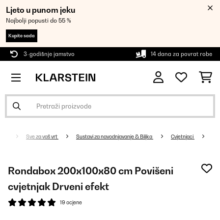
Ljeto u punom jeku
Najbolji popusti do 55 %
Kupite sada
3-godišnje jamstvo
14 dana za povrat robe
Sve za vaš vrt
Sustavi za navodnjavanje & Biljka
Cvjetnjaci
Rondabox 200x100x80 cm Povišeni
cvjetnjak Drveni efekt
19 ocjene