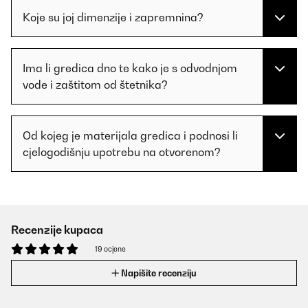
Koje su joj dimenzije i zapremnina?
Ima li gredica dno te kako je s odvodnjom
vode i zaštitom od štetnika?
Od kojeg je materijala gredica i podnosi li
cjelogodišnju upotrebu na otvorenom?
Recenzije kupaca
19 ocjene
Napišite recenziju