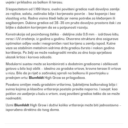
uvjete i prikladno za balkon ili terasu.
S kapacitetom od 1.169 litara, ovalni povišeni gredica nudi dovoljno zemlje
za rajčice, salatu, začinsko bilje i korjenasto povrće – bez kopanja i bez
vlastitog vrta. Radna visina štedi leđa jer nema potrebe za klečanjem ili
sagibanjem. Dubina gredice od 28–35 cm pruža dovoljno prostora čak i za
biljke s dubokim korijenjem da se u potpunosti razviju.
Konstrukcija od pocinčanog čelika – debljine zida 0,6 mm – izdržava kišu,
mraz i UV zračenje, iz godine u godinu. Otvorena struktura dna osigurava
optimalan odljev vode i neograničen rast korijena u zemlju ispod. Kutne
veze sa stabilnim metalnim sidrima drže gredicu čvrsto i nakon godina
korištenja. Po želji se može nadograditi mreža za dno koja sprječava
ulazak krtica i korova odozdo.
Modularni sustav može se kombinirati s dodatnim gredicama i oblikovati
gotovo u bilo koji oblik – idealno za gradske vrtove, krovne terase ili vrtove
u nizu. Bilo da je riječ o začinskoj spirali na balkonu ili povrtnjaku u
prednjem vrtu:
Blumfeldt
High Grow se prilagođava.
Posebno omiljen među gradskim vrtlarima, ljubiteljima balkonskog bilja i
svima kojima je klasično vrtlarenje postalo previše naporno. I savjet: kao
poklon za useljenje u kuću s vrtom, ovaj povišeni gredica teško da se može
nadmašiti.
Uzmi
Blumfeldt
High Grow i doživi koliko vrtlarenje može biti jednostavno –
isporučeno direktno do tvog doma.