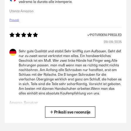
vedremo la durata alle intemperie.
Utente Amazon
Prevedi
POTVRĐENI PREGLED
09/09/2025
Sehr gute Qualität und stabil.Sehr knifflig zum Aufbauen. Geht def.
nur zu zweit sonst verkratzt man alles. Ein handwerkliches
Geschick ist ein Muß. Wer zwei linke Hände hat Finger weg.Alle
Bohrungen passen, man muß wenn man es richtig macht nichts
nachbohren. Am Anfang alle Schrauben nur handfest, erst am
Schluss mit der Ratsche. Die 8 langen Schrauben für die
vierfachen Übergänge wirklich erst ganz am Schluß, die haben es
in sich. Teils sind die Teile sehr scharfkantig, Vorsicht ist geboten.
Am besten mit dünnen Handschuhen arbeiten.Wenn man das
alles einhält eine absolute Kaufempfehlung von uns.
Amazon-Benutzer
Prikaži sve recenzije
Prevedi
POTVRĐENI PREGLED