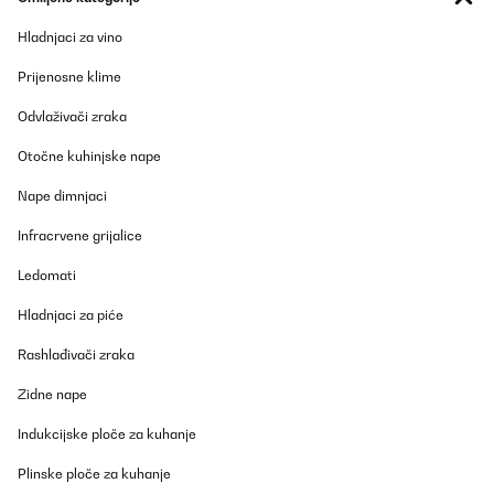
06/06/2025
Hladnjaci za vino
Gute Qualität gute Aufbauanleitung.sind voll und ganz zufrieden.
Prijenosne klime
Amazon-Benutzer
Odvlaživači zraka
Prevedi
Otočne kuhinjske nape
POTVRĐENI PREGLED
Nape dimnjaci
20/05/2025
Infracrvene grijalice
Das Hochbeet ist sehr stabil und macht einen hochwertigen
Eindruck! Gerne wieder
Ledomati
Amazon-Benutzer
Hladnjaci za piće
Prevedi
Rashlađivači zraka
POTVRĐENI PREGLED
Zidne nape
09/05/2025
Indukcijske ploče za kuhanje
Ich bin absolut begeistert von diesem Hochbeet aus Metall! Der
Aufbau war einfach und gut erklärt – auch allein machbar. Das
Plinske ploče za kuhanje
Material wirkt sehr robust und wetterfest, genau richtig für den