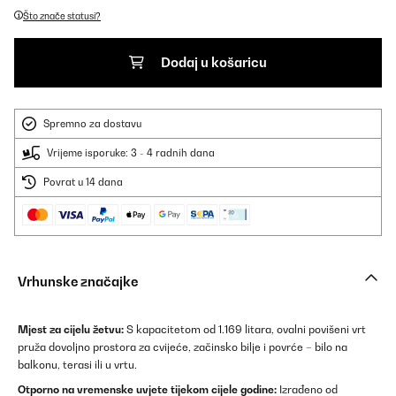
Što znače statusi?
Dodaj u košaricu
Spremno za dostavu
Vrijeme isporuke: 3 - 4 radnih dana
Povrat u 14 dana
Vrhunske značajke
Mjest za cijelu žetvu:
S kapacitetom od 1.169 litara, ovalni povišeni vrt
pruža dovoljno prostora za cvijeće, začinsko bilje i povrće – bilo na
balkonu, terasi ili u vrtu.
Otporno na vremenske uvjete tijekom cijele godine:
Izrađeno od