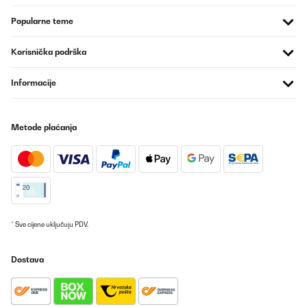
Einsatz im Garten. Durch die erhöhte Bauweise ist das Arbeiten
rückenschonend und angenehm. Außerdem sieht das Hochbeet
Popularne teme
modern und hochwertig aus – ein echter Hingucker. Bisher
keinerlei Rost oder andere Mängel, selbst nach starkem Regen.
Ich würde es jederzeit wieder kaufen!
Korisnička podrška
Amazon-Benutzer
Informacije
Prevedi
POTVRĐENI PREGLED
Metode plaćanja
06/05/2025
War schnell zusammengebaut. Der Aufbau ergibt sich von selbst.
Amazon-Benutzer
Prevedi
* Sve cijene uključuju PDV.
POTVRĐENI PREGLED
Dostava
15/04/2025
Gute Qualität, lässt sich gut zusammen bauen.Zwar erst ein
wenig frickelich aber dann ist es gut.