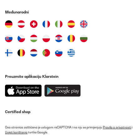
Amazon-Benutzer
Međunarodni
Prevedi
POTVRĐENI PREGLED
13/04/2025
Easy to assemble, very sturdy, beautiful design.
Amazon user
Prevedi
Preuzmite aplikaciju Klarstein
POTVRĐENI PREGLED
03/04/2025
Ich schreibe eigentlich nie eine Rezension, hier nun aber ein
eindeutiges Daumen hoch. Sehr gute Qualität, Schraubenlöcher
Certified shop
sind groß genug, kein quälen beim Zusammenbau. Ich habe
allerdings nur hälftig gebaut,also nicht die komplette Höhe. So
ging es wirklich völlig komplikatinslos alleine. Und ich bin
Ova stranica zaštićena je uslugom reCAPTCHA i na nju se primjenjuju
Pravila o privatnosti
i
wahrlich kein Könner beim Zusammenbau. So habe ich für diesen
Uvjeti korištenja
tvrtke Google.
wirklich guten Preis gleich zwei Hochbeete. Wenn die komplette