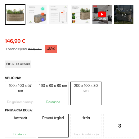
+3
146,90 €
-38%
Uvodna cijena:
239,90 €
ŠIFRA: 10046549
VELIČINA:
100 x 100 x 57
160 x 80 x 80 cm
200 x 100 x 80
cm
cm
Druga kombinacija
Dostupno
PRIMARNA BOJA:
Antracit
Drveni izgled
Hrđa
+3
Dostupno
Druga kombinacija