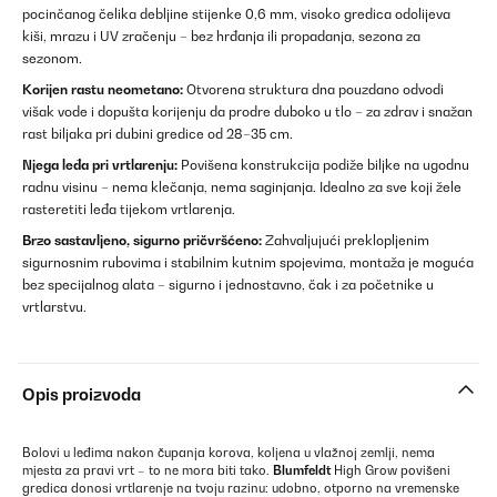
pocinčanog čelika debljine stijenke 0,6 mm, visoko gredica odolijeva
kiši, mrazu i UV zračenju – bez hrđanja ili propadanja, sezona za
sezonom.
Korijen rastu neometano:
Otvorena struktura dna pouzdano odvodi
višak vode i dopušta korijenju da prodre duboko u tlo – za zdrav i snažan
rast biljaka pri dubini gredice od 28–35 cm.
Njega leđa pri vrtlarenju:
Povišena konstrukcija podiže biljke na ugodnu
radnu visinu – nema klečanja, nema saginjanja. Idealno za sve koji žele
rasteretiti leđa tijekom vrtlarenja.
Brzo sastavljeno, sigurno pričvršćeno:
Zahvaljujući preklopljenim
sigurnosnim rubovima i stabilnim kutnim spojevima, montaža je moguća
bez specijalnog alata – sigurno i jednostavno, čak i za početnike u
vrtlarstvu.
Opis proizvoda
Bolovi u leđima nakon čupanja korova, koljena u vlažnoj zemlji, nema
mjesta za pravi vrt – to ne mora biti tako.
Blumfeldt
High Grow povišeni
gredica donosi vrtlarenje na tvoju razinu: udobno, otporno na vremenske