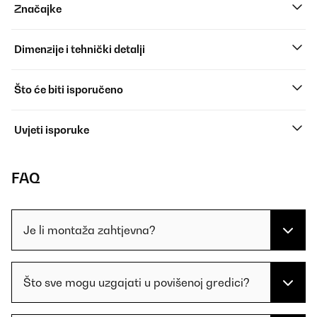
Značajke
Dimenzije i tehnički detalji
Što će biti isporučeno
Uvjeti isporuke
FAQ
Je li montaža zahtjevna?
Što sve mogu uzgajati u povišenoj gredici?