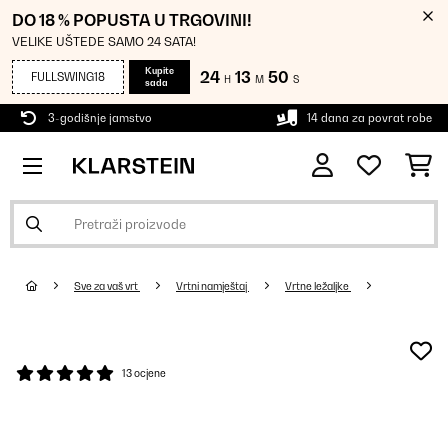
DO 18 % POPUSTA U TRGOVINI!
VELIKE UŠTEDE SAMO 24 SATA!
Kupite
24
13
48
FULLSWING18
H
M
S
sada
3-godišnje jamstvo
14 dana za povrat robe
Sve za vaš vrt
Vrtni namještaj
Vrtne ležaljke
13 ocjene