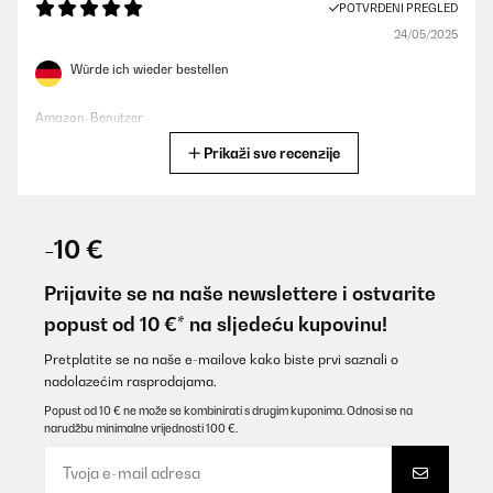
POTVRĐENI PREGLED
24/05/2025
Würde ich wieder bestellen
Amazon-Benutzer
Prikaži sve recenzije
Prevedi
POTVRĐENI PREGLED
22/05/2025
-10 €
Liegen kamen im Karton tip top an. Sie sind leicht aufzubauen
und sind wirklich wertig. Uns gefällt sie
Prijavite se na naše newslettere i ostvarite
popust od 10 €* na sljedeću kupovinu!
Amazon-Benutzer
Prevedi
Pretplatite se na naše e-mailove kako biste prvi saznali o
nadolazećim rasprodajama.
Popust od 10 € ne može se kombinirati s drugim kuponima. Odnosi se na
POTVRĐENI PREGLED
narudžbu minimalne vrijednosti 100 €.
22/05/2025
Liegen kamen im Karton tip top an.Sie sind leicht aufzubauen und
sind wirklich wertig.Uns gefällt sie