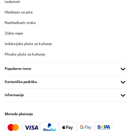
Ledomati
POTVRĐENI PREGLED
Hladnjaci za piće
19/09/2024
Rashlađivači zraka
Der Artikel kam etwas verspätet an, das wurde aber vom
Lieferanten mitgeteilt. Leider war die Verpackung unzureichend.
Zidne nape
Einzelne Teile klapperten im Karton und beim Öffnen stellten wir
fest, dass die Blisterverpackung für die Schrauben beschädigt
war, sodass sie lose im Karton herumflogen. Ärgerlicherweise
Indukcijske ploče za kuhanje
fehlten ein paar Schrauben und Unterlegscheiben, die mussten
wir dann aus dem eigenen Bestand nehmen. Einmal aufgebaut,
Plinske ploče za kuhanje
war die Liege so, wie wir sie uns vorgestellt hatten: bequem, breit
und pflegeleicht. Wegen der fehlerhaften Verpackung geben wir
einen Stern Abzug. Der Lieferant hat sich auf unsere Reklamation
Popularne teme
hin gleich gemeldet und war entgegenkommend.
Amazon-Benutzer
Korisnička podrška
Prevedi
Informacije
POTVRĐENI PREGLED
21/07/2024
Metode plaćanja
Einfach zusammen zu bauen.Stoff spannt gut.