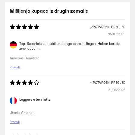
Mišljenja kupaca iz drugih zemalja
POTVRĐENI PREGLED
25/07/2025
Top. Superleicht, stabil und angenehm zu liegen. Haben bereits
zwei davon...
Amazon-Benutzer
Prevedi
POTVRĐENI PREGLED
31/05/2025
Leggere e ben fatte
Utente Amazon
Prevedi