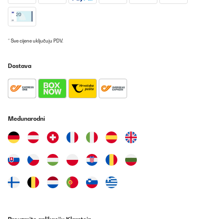
Amazon-Benutzer
Prevedi
* Sve cijene uključuju PDV.
POTVRĐENI PREGLED
06/07/2024
Dostava
Montaje fácil , buen producto
Usuario/a de amazon
Prevedi
Međunarodni
POTVRĐENI PREGLED
05/09/2023
Es sammelt sich Wasser durch die Polsterung. Sehr bequem.
Amazon-Benutzer
Prevedi