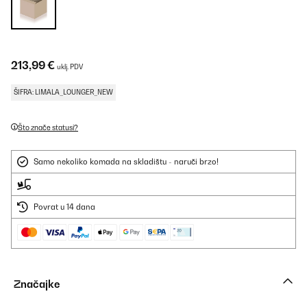
213,99 €
uklj. PDV
ŠIFRA: LIMALA_LOUNGER_NEW
Što znače statusi?
Samo nekoliko komada na skladištu - naruči brzo!
Povrat u 14 dana
Značajke