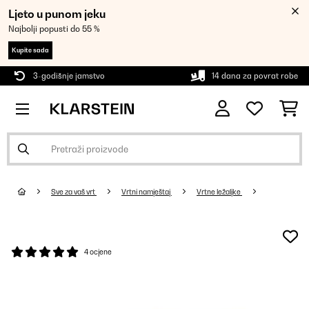
Ljeto u punom jeku
Najbolji popusti do 55 %
Kupite sada
3-godišnje jamstvo
14 dana za povrat robe
Sve za vaš vrt
Vrtni namještaj
Vrtne ležaljke
4 ocjene