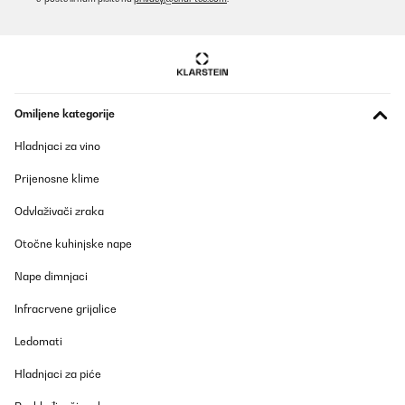
Omiljene kategorije
Hladnjaci za vino
Prijenosne klime
Odvlaživači zraka
Otočne kuhinjske nape
Nape dimnjaci
Infracrvene grijalice
Ledomati
Hladnjaci za piće