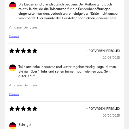
Die Liegen sind grundsätzlich bequem. Der Aufbau ging auch
relativ leicht, da die Toleranzen für die Schraubenöffnungen
eingehalten wurden. Jedoch waren einige der Nähte nicht sauber
verarbeitet. Hier könnte der Hersteller noch etwas genauer sein.
Amazon-Benutzer
Prevedi
POTVRĐENI PREGLED
22/06/2025
Tolle stylische, bequeme und witterungsbeständig Liege. Nutzen
Sie nun über 1 Jahr und sehen immer noch wie neu aus. Sehr
guter Kauf!
Amazon-Benutzer
Prevedi
POTVRĐENI PREGLED
03/02/2025
Sehr gut