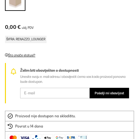
0,00 €
uklj. PDV
ŠIFRA: RENAZZO_LOUNGER
Što znače statusi?
Želim biti obaviješten o dostupnosti
Unesite svoju e-mail adresu i obavijestit ćemo vas kada proizvod ponovno
bude dostupan.
Pošalji mi obavijest
Proizvod nije dostupan na skladištu.
Povrat u 14 dana