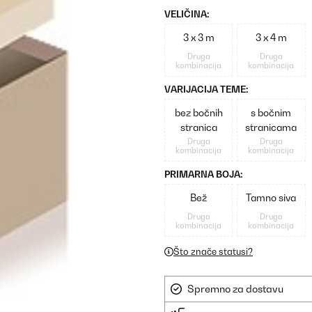
VELIČINA:
3 x 3 m
3 x 4 m
Druga
Druga
kombinacija
kombinacija
VARIJACIJA TEME:
bez bočnih
s bočnim
stranica
stranicama
Druga
Druga
kombinacija
kombinacija
PRIMARNA BOJA:
Bež
Tamno siva
Druga
Druga
kombinacija
kombinacija
Što znače statusi?
Spremno za dostavu