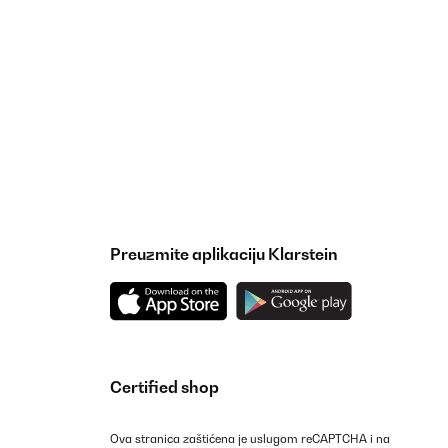
Prevedi
ht einen stabilen Eindruck. Kann ich nur weiterempfehlen.
Prevedi
Preuzmite aplikaciju Klarstein
Certified shop
Ova stranica zaštićena je uslugom reCAPTCHA i na