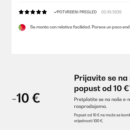
POTVRĐENI PREGLED
02/10/2025
Se monta con relativa facilidad. Parece un poco end
Usuario/a de amazon
POTVRĐENI PREGLED
08/06/2025
Prijavite se na
Article suffisanment solide la bâche protège très bi
popust od 10 €
-10 €
Pretplatite se na naše e-
Utilisateur d'Amazon
rasprodajama.
Popust od 10 € ne može se komb
POTVRĐENI PREGLED
16/08/2024
vrijednosti 100 €.