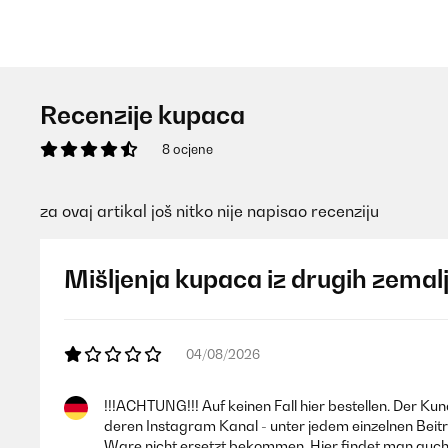
Recenzije kupaca
8 ocjene
za ovaj artikal još nitko nije napisao recenziju
Mišljenja kupaca iz drugih zemal
04/08/2026
!!!ACHTUNG!!! Auf keinen Fall hier bestellen. Der K
deren Instagram Kanal - unter jedem einzelnen Bei
Ware nicht ersetzt bekommen. Hier findet man auch 