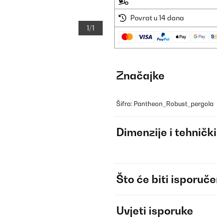
Povrat u 14 dana
1/1
Značajke
Šifra: Pantheon_Robust_pergola
Dimenzije i tehnički
Što će biti isporuč
Uvjeti isporuke