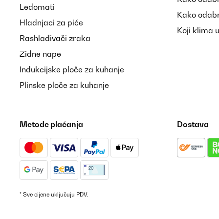
Ledomati
Kako odabr
Amazon-Benutzer
Hladnjaci za piće
Koji klima 
Rashlađivači zraka
POTVRĐENI PREGLED
05/06/2024
Zidne nape
Indukcijske ploče za kuhanje
Prompte Lieferung innert 3 Tagen, alle Teile vorhan
Plinske ploče za kuhanje
RIO
Amazon-Benutzer
Metode plaćanja
Dostava
* Sve cijene uključuju PDV.