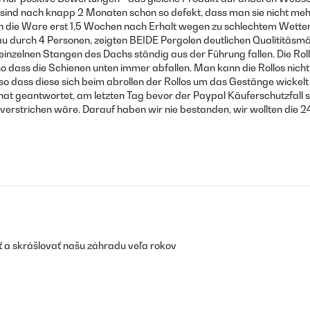
ie sind nach knapp 2 Monaten schon so defekt, dass man sie nicht 
n die Ware erst 1,5 Wochen nach Erhalt wegen zu schlechtem Wetter a
urch 4 Personen, zeigten BEIDE Pergolen deutlichen Qualititäsmänge
e einzelnen Stangen des Dachs ständig aus der Führung fallen. Die Rol
 so dass die Schienen unten immer abfallen. Man kann die Rollos nich
hte, so dass diese sich beim abrollen der Rollos um das Gestänge wick
at geantwortet, am letzten Tag bevor der Paypal Käuferschutzfall s
erstrichen wäre. Darauf haben wir nie bestanden, wir wollten die 
ť a skrášlovať našu záhradu veľa rokov