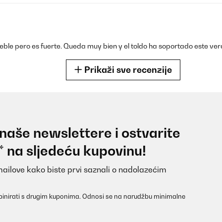
eble pero es fuerte. Queda muy bien y el toldo ha soportado este ver
Prikaži sve recenzije
 naše newslettere i ostvarite
en le seul soucis c est le montage qui est quand même assez complexe.
* na sljedeću kupovinu!
mailove kako biste prvi saznali o nadolazećim
inirati s drugim kuponima. Odnosi se na narudžbu minimalne