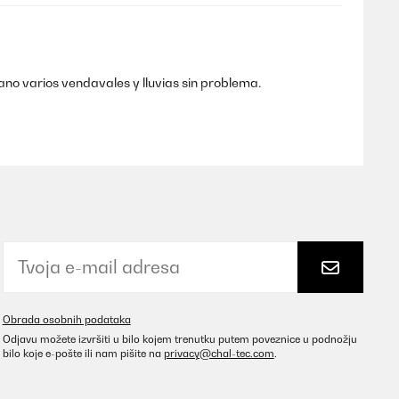
ano varios vendavales y lluvias sin problema.
Prevedi
..
Prevedi
Obrada osobnih podataka
Odjavu možete izvršiti u bilo kojem trenutku putem poveznice u podnožju
bilo koje e-pošte ili nam pišite na
privacy@chal-tec.com
.