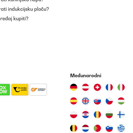
ati indukcijsku ploču?
uređaj kupiti?
den, verständliche Betriebsanleitung, innert 2 Stundenaufgebaut. Mac
Međunarodni