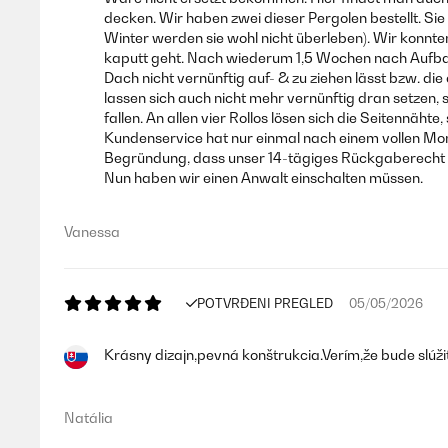
decken. Wir haben zwei dieser Pergolen bestellt. S
Winter werden sie wohl nicht überleben). Wir konnte
kaputt geht. Nach wiederum 1,5 Wochen nach Aufbau d
Dach nicht vernünftig auf- & zu ziehen lässt bzw. di
lassen sich auch nicht mehr vernünftig dran setzen,
fallen. An allen vier Rollos lösen sich die Seitennä
Kundenservice hat nur einmal nach einem vollen Mon
Begründung, dass unser 14-tägiges Rückgaberecht v
Nun haben wir einen Anwalt einschalten müssen.
Vanessa
POTVRĐENI PREGLED
05/05/2026
Krásny dizajn,pevná konštrukcia.Verím,že bude slúži
Natália