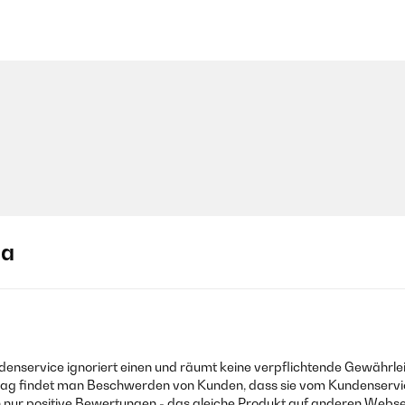
ja
undenservice ignoriert einen und räumt keine verpflichtende Gewährl
trag findet man Beschwerden von Kunden, dass sie vom Kundenservic
nur positive Bewertungen - das gleiche Produkt auf anderen Webseit