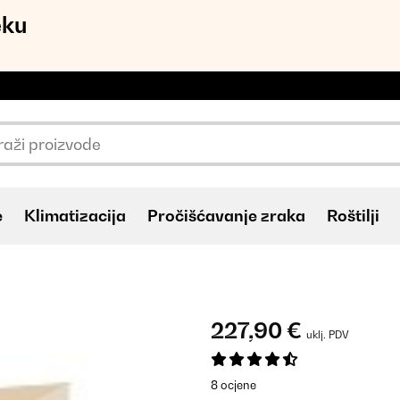
eku
e
Klimatizacija
Pročišćavanje zraka
Roštilji
227,90 €
uklj. PDV
8 ocjene