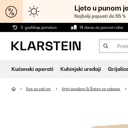
Ljeto u punom j
Najbolji popusti do 55 %
3-godišnje jamstvo
14 dana za povrat robe
Kućanski aparati
Kuhinjski uređaji
Grijalic
Sve za vaš vrt
Vrtni paviljoni & Šatori za zabave