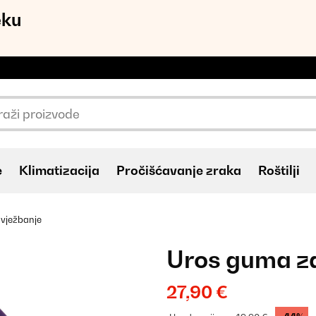
eku
e
Klimatizacija
Pročišćavanje zraka
Roštilji
vježbanje
Uros guma za
27,90 €