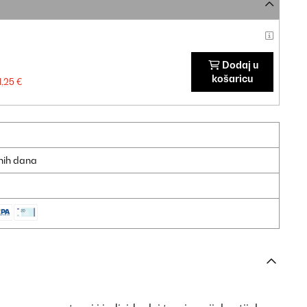
Dodaj u
košaricu
1,25 €
dnih dana