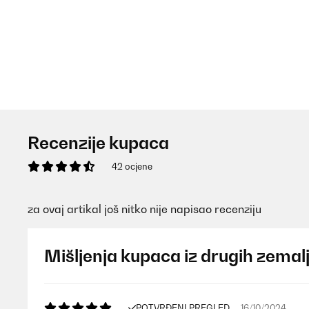
Recenzije kupaca
42 ocjene
za ovaj artikal još nitko nije napisao recenziju
Mišljenja kupaca iz drugih zemal
POTVRĐENI PREGLED
16/10/2024