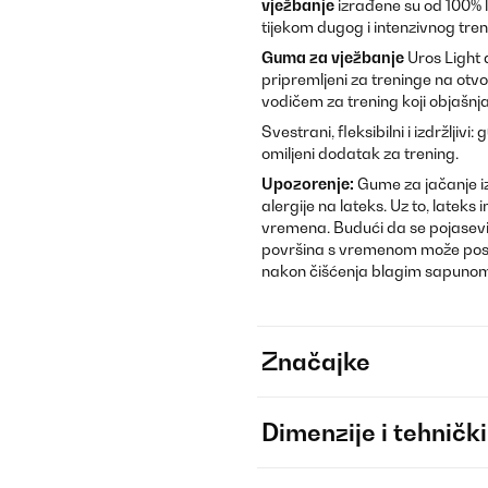
vježbanje
izrađene su od 100% l
tijekom dugog i intenzivnog tren
Guma za vježbanje
Uros Light d
pripremljeni za treninge na otvo
vodičem za trening koji objašnjava
Svestrani, fleksibilni i izdržljivi: g
omiljeni dodatak za trening.
Upozorenje:
Gume za jačanje izr
alergije na lateks. Uz to, latek
vremena. Budući da se pojasevi 
površina s vremenom može postat
nakon čišćenja blagim sapunom
Značajke
Dimenzije i tehnički