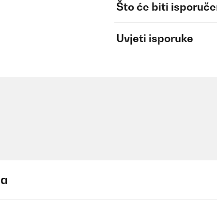
Što će biti isporuč
Uvjeti isporuke
ja