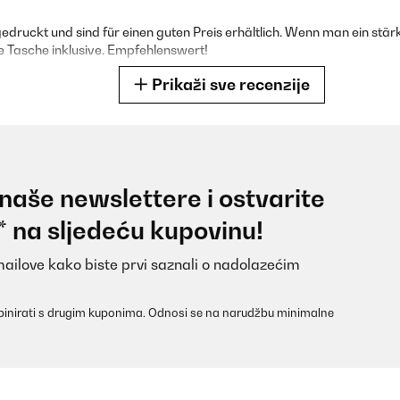
edruckt und sind für einen guten Preis erhältlich. Wenn man ein s
ne Tasche inklusive. Empfehlenswert!
Prikaži sve recenzije
 naše newslettere i ostvarite
 pensais valider une commande d’un lot de 5 Déçu de ma commande ! Je
* na sljedeću kupovinu!
tion de la commande !!!!
mailove kako biste prvi saznali o nadolazećim
inirati s drugim kuponima. Odnosi se na narudžbu minimalne