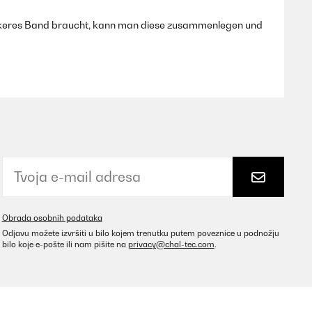
tärkeres Band braucht, kann man diese zusammenlegen und
Prevedi
 met quand même 5 étoiles car le produit est parfait mais
Prevedi
Obrada osobnih podataka
Odjavu možete izvršiti u bilo kojem trenutku putem poveznice u podnožju
bilo koje e-pošte ili nam pišite na
privacy@chal-tec.com
.