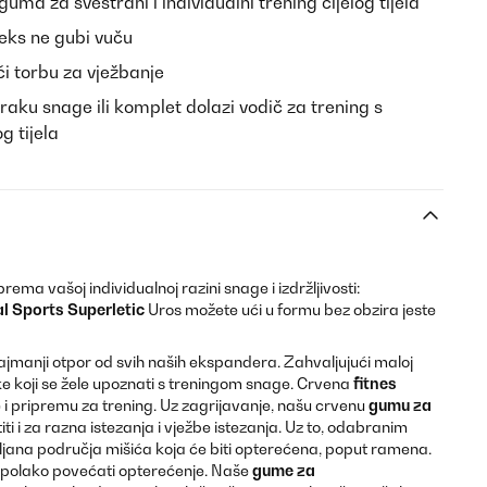
 guma za svestrani i individualni trening cijelog tijela
eks ne gubi vuču
ći torbu za vježbanje
raku snage ili komplet dolazi vodič za trening s
g tijela
prema vašoj individualnoj razini snage i izdržljivosti:
l Sports Superletic
Uros možete ući u formu bez obzira jeste
ajmanji otpor od svih naših ekspandera. Zahvaljujući maloj
nike koji se žele upoznati s treningom snage. Crvena
fitnes
e i pripremu za trening. Uz zagrijavanje, našu crvenu
gumu za
ti i za razna istezanja i vježbe istezanja. Uz to, odabranim
ljana područja mišića koja će biti opterećena, poput ramena.
 polako povećati opterećenje. Naše
gume za