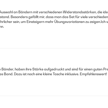
wahl an Bändern mit verschiedenen Widerstandsstärken, die ideal f
stand. Besonders gefällt mir, dass man das Set für viele verschieden
ührlicher sein, um Einsteigern mehr Übungsvariationen zu zeigen.Ich 
nn.
 Bänder, haben ihre Stärke aufgedruckt und sind für einen guten Pr
 Band. Dazu ist noch eine kleine Tasche inklusive. Empfehlenswert!