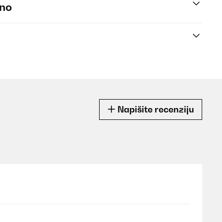
eno
Napišite recenziju