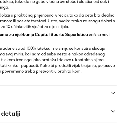
ateksa, tako da ne gube vlačnu čvrstoću i elastičnost čak i
inga.
olazi u praktičnoj prijenosnoj vrećici, tako da ćete biti idealno
renom ili posjete teretani. Uz to, svaka traka za snagu dolazi s
 10 učinkovitih vježbi za cijelo tijelo.
uma za vježbanje Capital Sports Superletica
vaš su novi
ađene su od 100% lateksa i ne smiju se koristiti u slučaju
s ima svoj miris, koji sam od sebe nestaje nakon određenog
tijekom treninga jako protežu i dolaze u kontakt s njima,
i krhka i popucati. Kako bi produžili vijek trajanja, pojaseve
 povremeno treba pretvoriti u prah talkom.
 detalji