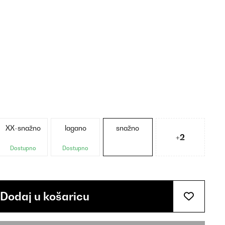
XX-snažno
lagano
snažno
+2
Dostupno
Dostupno
Dodaj u košaricu