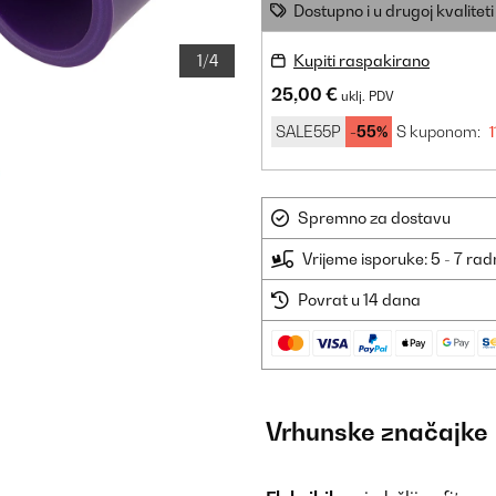
Dostupno i u drugoj kvaliteti
1/4
Kupiti raspakirano
25,00 €
uklj. PDV
SALE55P
-55%
S kuponom:
1
Spremno za dostavu
Vrijeme isporuke: 5 - 7 ra
Povrat u 14 dana
Vrhunske značajke