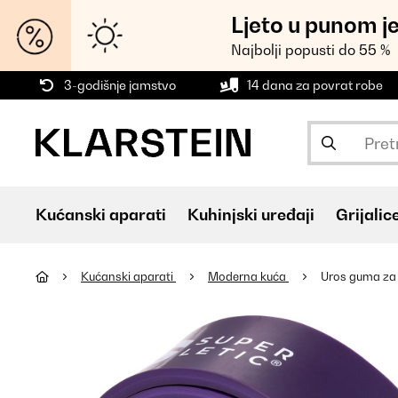
Ljeto u punom j
Najbolji popusti do 55 %
3-godišnje jamstvo
14 dana za povrat robe
Kućanski aparati
Kuhinjski uređaji
Grijalic
Kućanski aparati
Moderna kuća
Uros guma za 