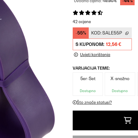
-44%
Uvodna cijena:
49,90 €
42 ocjene
-55%
KOD:
SALE55P
S KUPONOM:
12,56 €
Uvjeti korištenja
VARIJACIJA TEME:
5er-Set
X-snažno
Dostupno
Dostupno
Što znače statusi?