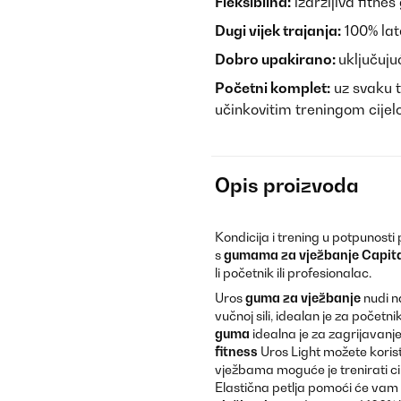
Fleksibilna:
izdržljiva fitnes
Dugi vijek trajanja:
100% lat
Dobro upakirano:
uključuju
Početni komplet:
uz svaku t
učinkovitim treningom cijelo
Opis proizvoda
Kondicija i trening u potpunosti 
s
gumama za vježbanje Capita
li početnik ili profesionalac.
Uros
guma za vježbanje
nudi n
vučnoj sili, idealan je za počet
guma
idealna je za zagrijavanj
fitness
Uros Light možete koristi
vježbama moguće je trenirati ci
Elastična petlja pomoći će vam