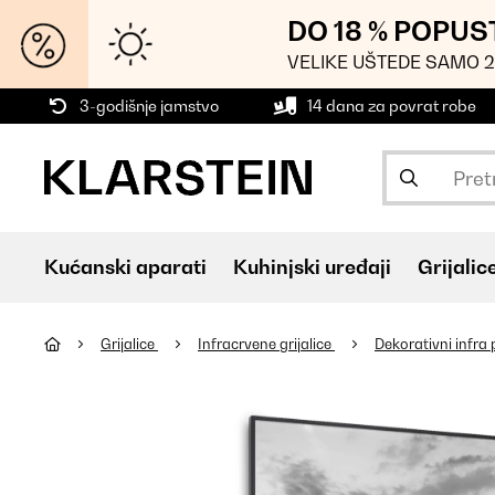
DO 18 % POPUS
VELIKE UŠTEDE SAMO 2
3-godišnje jamstvo
14 dana za povrat robe
Kućanski aparati
Kuhinjski uređaji
Grijalic
Grijalice
Infracrvene grijalice
Dekorativni infra 