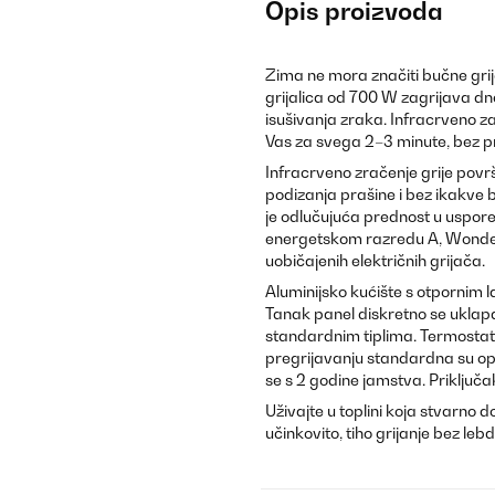
Opis proizvoda
Zima ne mora značiti bučne grij
grijalica od 700 W zagrijava dne
isušivanja zraka. Infracrveno za
Vas za svega 2–3 minute, bez p
Infracrveno zračenje grije površ
podizanja prašine i bez ikakve
je odlučujuća prednost u uspor
energetskom razredu A, Wonderw
uobičajenih električnih grijača.
Aluminijsko kućište s otpornim l
Tanak panel diskretno se uklapa 
standardnim tiplima. Termostat,
pregrijavanju standardna su op
se s 2 godine jamstva. Priključ
Uživajte u toplini koja stvarno d
učinkovito, tiho grijanje bez l