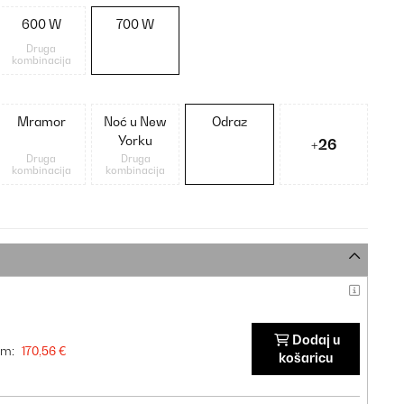
600 W
700 W
Druga
kombinacija
Mramor
Noć u New
Odraz
Yorku
+26
Druga
Druga
kombinacija
kombinacija
Dodaj u
om:
170,56 €
košaricu