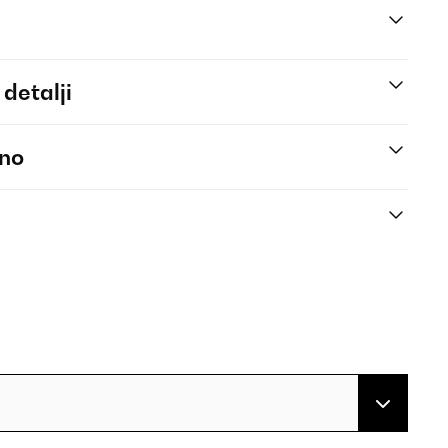
 detalji
eno