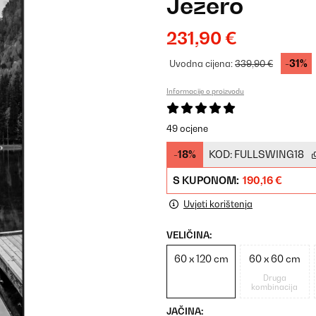
Jezero
231,90 €
-31%
Uvodna cijena:
339,90 €
Informacije o proizvodu
49 ocjene
-18%
KOD:
FULLSWING18
S KUPONOM:
190,16 €
Uvjeti korištenja
VELIČINA:
60 x 120 cm
60 x 60 cm
Druga
kombinacija
JAČINA: