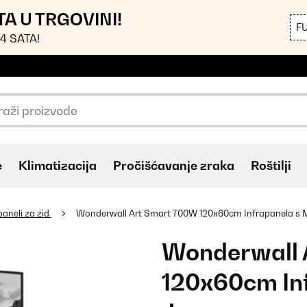
TA U TRGOVINI!
F
4 SATA!
e
Klimatizacija
Pročišćavanje zraka
Roštilji
paneli za zid
Wonderwall Art Smart 700W 120x60cm Infrapanela s 
Wonderwall 
120x60cm In