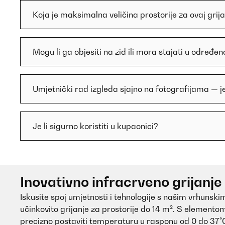
Koja je maksimalna veličina prostorije za ovaj grij
Mogu li ga objesiti na zid ili mora stajati u određ
Umjetnički rad izgleda sjajno na fotografijama — je l
Je li sigurno koristiti u kupaonici?
Inovativno infracrveno grijanj
Iskusite spoj umjetnosti i tehnologije s našim vrhunsk
učinkovito grijanje za prostorije do 14 m². S elementom
precizno postaviti temperaturu u rasponu od 0 do 37°C.