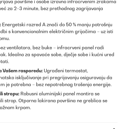
grijava površine i osobe izravno infracrvenim zrakama
 već za 2–3 minute, bez prethodnog zagrijavanja
:
Energetski razred A znači do 50 % manju potrošnju
dbi s konvencionalnim električnim grijačima – uz isti
domu.
ez ventilatora, bez buke – infracrveni panel radi
rak. Idealno za spavaće sobe, dječje sobe i kućni ured
tati.
a Vašem rasporedu:
Ugrađeni termostat,
atsko isključivanje pri pregrijavanju osiguravaju da
am je potrebna – bez nepotrebnog trošenja energije.
li stropu:
Robusni aluminijski panel montira se
ili strop. Otporna lakirana površina ne greblica se
 vlažnom krpom.