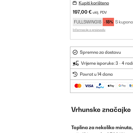
Kupiti korišteno
197,00 €
uklj. PDV
FULLSWING18
-18%
S kupon
Informacije o proizvodu
Spremno za dostavu
Vrijeme isporuke: 3 - 4 ra
Povrat u 14 dana
Vrhunske značajke
Toplina za nekoliko minuta,