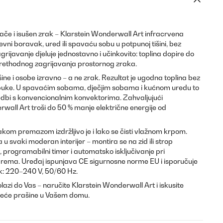
ače i isušen zrak – Klarstein Wonderwall Art infracrvena
vni boravak, ured ili spavaću sobu u potpunoj tišini, bez
grijavanje djeluje jednostavno i učinkovito: toplina dopire do
rethodnog zagrijavanja prostornog zraka.
ine i osobe izravno – a ne zrak. Rezultat je ugodna toplina bez
 buke. U spavaćim sobama, dječjim sobama i kućnom uredu to
edbi s konvencionalnim konvektorima. Zahvaljujući
all Art troši do 50 % manje električne energije od
akom premazom izdržljivo je i lako se čisti vlažnom krpom.
u svaki moderan interijer – montira se na zid ili strop
 programabilni timer i automatsko isključivanje pri
rema. Uređaj ispunjava CE sigurnosne norme EU i isporučuje
ak: 220–240 V, 50/60 Hz.
olazi do Vas – naručite Klarstein Wonderwall Art i iskusite
ebdeće prašine u Vašem domu.