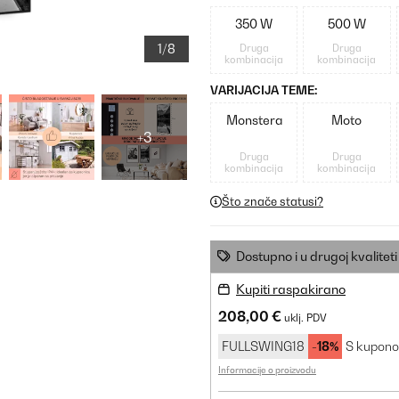
350 W
500 W
1/8
Druga
Druga
kombinacija
kombinacija
VARIJACIJA TEME:
Monstera
Moto
+3
Druga
Druga
kombinacija
kombinacija
Što znače statusi?
Dostupno i u drugoj kvaliteti
Kupiti raspakirano
208,00 €
uklj. PDV
FULLSWING18
-18%
S kupon
Informacije o proizvodu