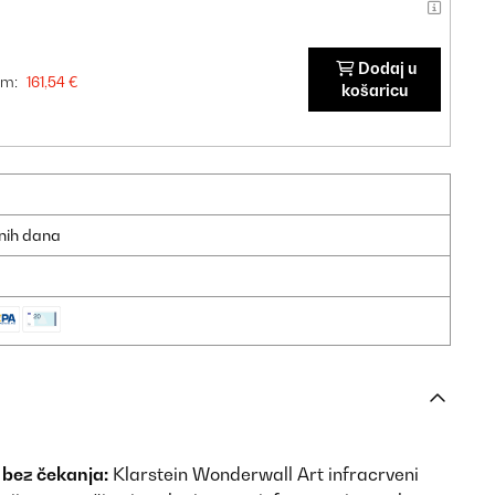
Dodaj u
om:
161,54 €
košaricu
dnih dana
 bez čekanja:
Klarstein Wonderwall Art infracrveni