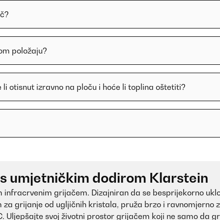
ač?
enom položaju?
i otisnut izravno na ploču i hoće li toplina oštetiti?
e s umjetničkim dodirom Klarstein
im infracrvenim grijačem. Dizajniran da se besprijekorno uk
 za grijanje od ugljičnih kristala, pruža brzo i ravnomjerno 
 Uljepšajte svoj životni prostor grijačem koji ne samo da gri