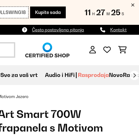
11
27
23
ULLSWING18
Kupite sada
H
M
S
Često postavljana pitanja
Kontakt
Sve za vaš vrt
Audio i HiFi
Rasprodaja
Novo
Raspa
Motivom Jezero
Art Smart 700W
frapanela s Motivom