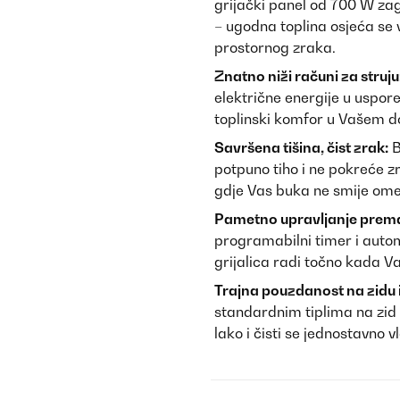
grijački panel od 700 W za
– ugodna toplina osjeća se
prostornog zraka.
Znatno niži računi za struju
električne energije u uspore
toplinski komfor u Vašem 
Savršena tišina, čist zrak:
B
potpuno tiho i ne pokreće z
gdje Vas buka ne smije ome
Pametno upravljanje prem
programabilni timer i autom
grijalica radi točno kada V
Trajna pouzdanost na zidu i
standardnim tiplima na zid 
lako i čisti se jednostavno