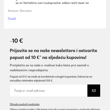
es im Verhältnis zum Lautsprecher selbst recht teuer ist.
Amazon-Benutzer
Prevedi
-10 €
Prijavite se na naše newslettere i ostvarite
popust od 10 €* na sljedeću kupovinu!
Pretplatite se na naše e-mailove kako biste prvi saznali o
nadolazećim rasprodajama.
Popust od 10 € ne može se kombinirati s drugim kuponima. Odnosi se na
narudžbu minimalne vrijednosti 100 €.
Obrada osobnih podataka
Odjavu možete izvršiti u bilo kojem trenutku putem poveznice u podnožju bilo koje