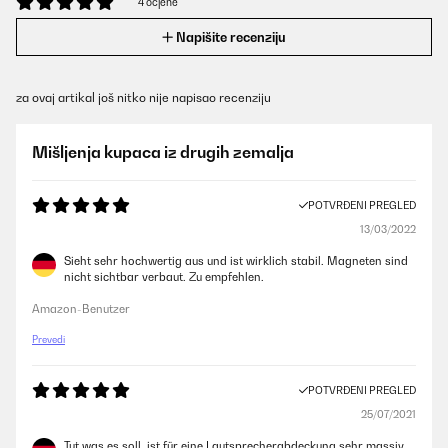
4 ocjene
Napišite recenziju
za ovaj artikal još nitko nije napisao recenziju
Mišljenja kupaca iz drugih zemalja
POTVRĐENI PREGLED
13/03/2022
Sieht sehr hochwertig aus und ist wirklich stabil. Magneten sind
nicht sichtbar verbaut. Zu empfehlen.
Amazon-Benutzer
Prevedi
POTVRĐENI PREGLED
25/07/2021
Tut was es soll, ist für eine Lautsprecherabdeckung sehr massiv.