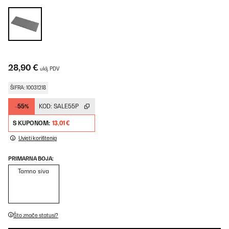
28,90 €
uklj. PDV
ŠIFRA: 10031218
-55%
KOD:
SALE55P
S KUPONOM:
13,01 €
Uvjeti korištenja
PRIMARNA BOJA:
Tamno siva
Što znače statusi?