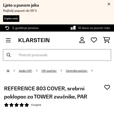
Ljeto u punom jeku
Najbolji popusti do 55 %
Kupite sada
3-godišnje jamstvo
14 dana za povrat robe
Audio i HiFi
HiFi zvučnici
Centralni zvučnici
REFERENCE 803 COVER, srebrni
poklopac za TOWER zvučnike, PAR
4 ocjene