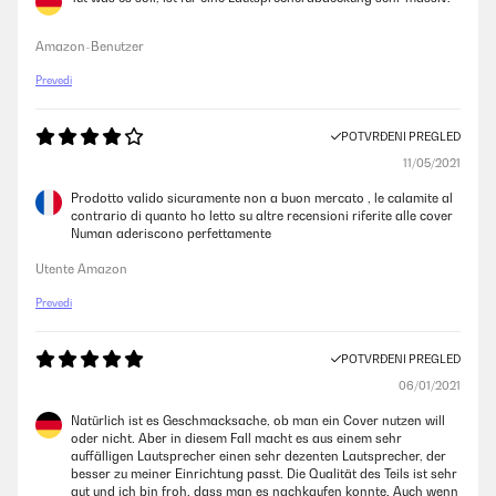
Amazon-Benutzer
Prevedi
POTVRĐENI PREGLED
11/05/2021
Prodotto valido sicuramente non a buon mercato , le calamite al
contrario di quanto ho letto su altre recensioni riferite alle cover
Numan aderiscono perfettamente
Utente Amazon
Prevedi
POTVRĐENI PREGLED
06/01/2021
Natürlich ist es Geschmacksache, ob man ein Cover nutzen will
oder nicht. Aber in diesem Fall macht es aus einem sehr
auffälligen Lautsprecher einen sehr dezenten Lautsprecher, der
besser zu meiner Einrichtung passt. Die Qualität des Teils ist sehr
gut und ich bin froh, dass man es nachkaufen konnte. Auch wenn