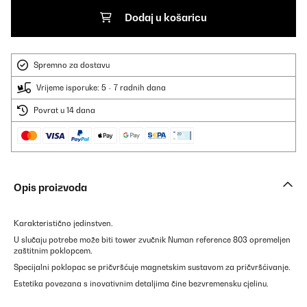
Dodaj u košaricu
Spremno za dostavu
Vrijeme isporuke: 5 - 7 radnih dana
Povrat u 14 dana
Opis proizvoda
Karakteristično jedinstven.
U slučaju potrebe može biti tower zvučnik Numan reference 803 opremeljen
zaštitnim poklopcem.
Specijalni poklopac se pričvršćuje magnetskim sustavom za pričvršćivanje.
Estetika povezana s inovativnim detaljima čine bezvremensku cjelinu.