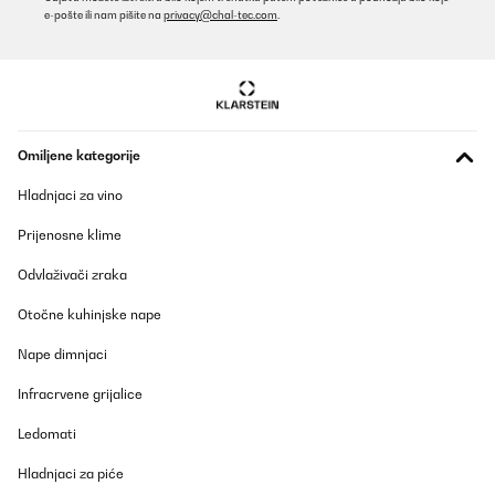
e-pošte ili nam pišite na
privacy@chal-tec.com
.
Omiljene kategorije
Hladnjaci za vino
Prijenosne klime
Odvlaživači zraka
Otočne kuhinjske nape
Nape dimnjaci
Infracrvene grijalice
Ledomati
Hladnjaci za piće