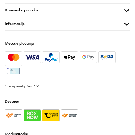
Sehr schöner Weinschrank. Bauchige Flaschen teilweise
schwierig unterzubringen.
Korisnička podrška
Amazon-Benutzer
Informacije
Prevedi
Metode plaćanja
POTVRĐENI PREGLED
07/07/2025
Für den Preis ein zweckmäßiger Getränkekühlschrank…
Amazon-Benutzer
Prevedi
* Sve cijene uključuju PDV.
POTVRĐENI PREGLED
Dostava
15/06/2025
Cave à vin encastrable, format idéal pour installer dans une
cuisine
Utilisateur d'Amazon
Međunarodni