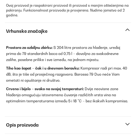
Ovaj proizvod je raspakirani proizvod ili proizvod s manjim oštećenjima na
pakiranju. Funkcionalnost proizvoda je provjerena. Nudimo jamstvo od 2
godine.
Vrhunske značajke
Prostora za ozbiljnu zbirku:
S 204 litre prostora za hlađenje, uređaj
prima do 79 standardnih boca od 0,75 l – dovoljno za svakodnevne
zalihe, posebne prilike i sve između, na jednom mjestu.
Tiho kao šapat – čak i u dnevnom boravku:
Kompresor radi pri max. 40
dB, što je tiše od prosječnog razgovora. Barossa 79 Duo neće Vam
ometati ni opuštanje ni društvo.
Crveno i bijelo – svako na svojoj temperaturi:
Dvije neovisne zone
hlađenja omogućuju istovremeno čuvanje različitih vrsta vina na
optimalnim temperaturama između 5 i 18 °C – bez ikakvih kompromisa.
Opis proizvoda