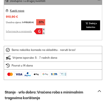
Dostupno i u drugoj kvaliteti
Kupiti novo
910,90 €
-37%
1.449,90 €
Uvodna cijena:
Dodaj u
košaricu
Informacije o proizvodu
Samo nekoliko komada na skladištu - naruči brzo!
Vrijeme isporuke: 5 - 7 radnih dana
Povrat u 14 dana
Stanje - vrlo dobro: Vraćena roba s minimalnim
tragovima korištenja