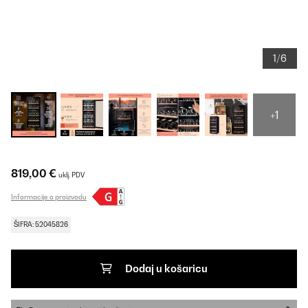
1/6
+1
819,00 €
uklj. PDV
Informacije o proizvodu
ŠIFRA: 52045826
Dodaj u košaricu