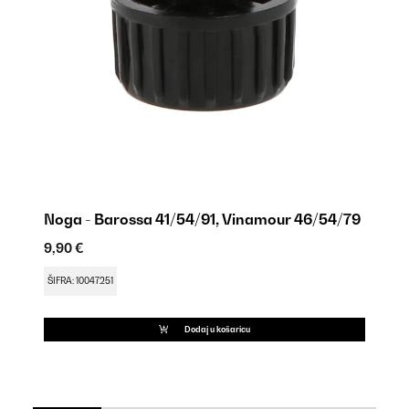
Noga - Barossa 41/54/91, Vinamour 46/54/79
Noga - Baro
Be
9,90 €
12
ŠIFRA: 10047251
ŠI
Dodaj u košaricu