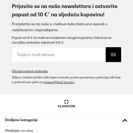
wäre sehr störend wenn er bei uns nicht im Keller wäre.
Prijavite se na naše newslettere i ostvarite
popust od 10 €* na sljedeću kupovinu!
Amazon-Benutzer
Prevedi
Pretplatite se na naše e-mailove kako biste prvi saznali o
nadolazećim rasprodajama.
Popust od 10 € ne može se kombinirati s drugim kuponima. Odnosi se na
POTVRĐENI PREGLED
narudžbu minimalne vrijednosti 100 €.
04/10/2025
Un peu déçuLa hauteur des étagères trop restreintUne cave qui
chauffe beaucoup par periode
Utilisateur d'Amazon
Obrada osobnih podataka
Odjavu možete izvršiti u bilo kojem trenutku putem poveznice u podnožju bilo koje
Prevedi
e-pošte ili nam pišite na
privacy@chal-tec.com
.
POTVRĐENI PREGLED
12/09/2025
Super stylisch super Qualität
Omiljene kategorije
Amazon-Benutzer
Hladnjaci za vino
Prevedi