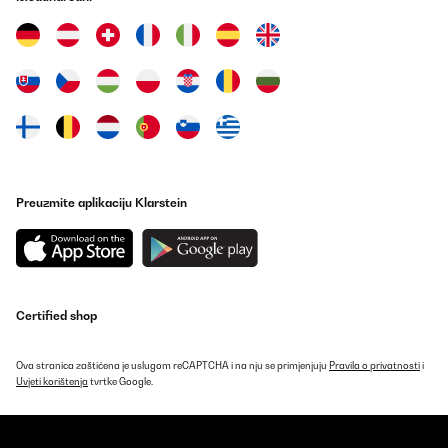
Prevedi
POTVRĐENI PREGLED
09/06/2025
Guter Weinkühler. Erreicht auch bei warmer Umgebung die 5
Grad bei geringem Energieverbrauch. Sehr hochwertig in der
Ansicht und Haptik.
Amazon-Benutzer
Preuzmite aplikaciju Klarstein
Prevedi
POTVRĐENI PREGLED
16/05/2025
Certified shop
Top Produkt. Sieht gut aus, tut was es soll. Einlagen schrubben
ein bisschen am Gummi in der Tür - ist aber egal.
Ova stranica zaštićena je uslugom reCAPTCHA i na nju se primjenjuju
Amazon-Benutzer
Pravila o privatnosti
i
Uvjeti korištenja
tvrtke Google.
Prevedi