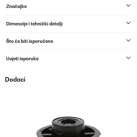
Značajke
Dimenzije i tehnički detalji
Što će biti isporučeno
Uvjeti isporuke
Dodaci