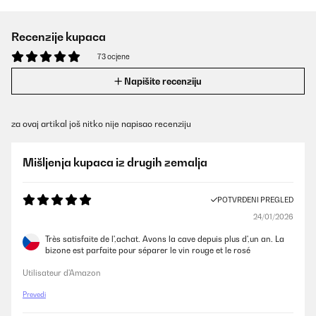
Recenzije kupaca
73 ocjene
Napišite recenziju
za ovaj artikal još nitko nije napisao recenziju
Mišljenja kupaca iz drugih zemalja
POTVRĐENI PREGLED
24/01/2026
Très satisfaite de l',achat. Avons la cave depuis plus d',un an. La
bizone est parfaite pour séparer le vin rouge et le rosé
Utilisateur d'Amazon
Prevedi