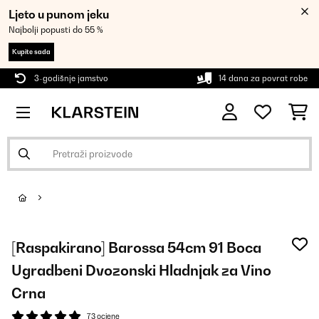
Ljeto u punom jeku
Najbolji popusti do 55 %
Kupite sada
3-godišnje jamstvo
14 dana za povrat robe
[Raspakirano] Barossa 54cm 91 Boca
Ugradbeni Dvozonski Hladnjak za Vino
Crna
73 ocjene