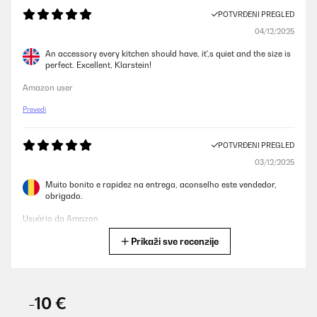
POTVRĐENI PREGLED
04/12/2025
An accessory every kitchen should have, it',s quiet and the size is
perfect. Excellent, Klarstein!
Amazon user
Prevedi
POTVRĐENI PREGLED
03/12/2025
Muito bonito e rapidez na entrega, aconselho este vendedor,
obrigado.
Usuário da Amazon
Prikaži sve recenzije
Prevedi
POTVRĐENI PREGLED
22/10/2025
-10 €
Bin zufrieden. Macht jedoch bereits ziemlich viel mehr lärm. Das