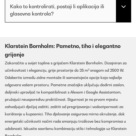
Kako to kontrolirati, postoji li aplikacija ili
glasovna kontrola?
Klarstein Bornholm: Pametno, tiho i elegantno
grijanje
Zakoračite u svijet topline s grijačem Klarstein Bornholm. Dizajniran za
učinkovitost i eleganciju, grije prostorije do 25 m² snagom od 2500 W.
Odaberite između zidne montaže ili samostojeće opcije koja najbolje
odgovara vašem prostoru. Pametne značajke uključuju dodirni zaslon,
daljinski upravljač te kompatibilnost s Alexom i Google Assistantom,
pružajući neusporedivu praktičnost. Sigurnost je na prvom mjestu
zahvaljujući dječjoj zaštiti, zaštiti od pregrijavanja i vodootpornosti za
korištenje u kupaonici. Tiho djelovanje osigurava mirno okruženje, dok
energetski učinkoviti načini rada smanjuju troškove bez kompromisa u
udobnosti. Iskusite savršenu kombinaciju stila i tehnologije uz Klarstein
Bornholm.