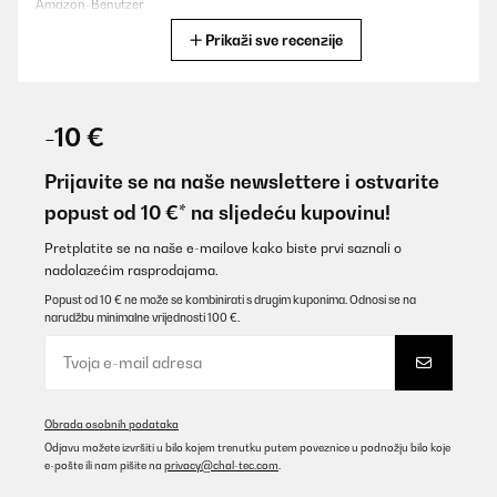
Amazon-Benutzer
Prikaži sve recenzije
Prevedi
POTVRĐENI PREGLED
07/02/2026
-10 €
Nagyon jó, megbízható és eddig 6 darabot vettünk .
Eladás utáni szerviz is jó .
Prijavite se na naše newslettere i ostvarite
Köszönettel
popust od 10 €* na sljedeću kupovinu!
Luu
Pretplatite se na naše e-mailove kako biste prvi saznali o
Prevedi
nadolazećim rasprodajama.
Popust od 10 € ne može se kombinirati s drugim kuponima. Odnosi se na
narudžbu minimalne vrijednosti 100 €.
POTVRĐENI PREGLED
22/01/2026
Ich könnte nix besseres haben. Heizung ist kaputt. Neue lässt auf
sich warten. Aber meine 40qm Wohn-und Esszimmer heitzt diese
kleine Elektroheizung perfekt. Auch wenn es draußen minus
Obrada osobnih podataka
10grad hat, habe ich drinnen meine 20Grad. Die mir absolut
Odjavu možete izvršiti u bilo kojem trenutku putem poveznice u podnožju bilo koje
reichen. Würde ich jedem empfehlen, und auch immer wieder
e-pošte ili nam pišite na
privacy@chal-tec.com
.
kaufen.