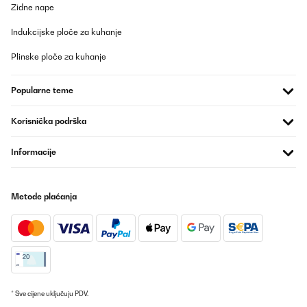
Zidne nape
Prevedi
Indukcijske ploče za kuhanje
POTVRĐENI PREGLED
Plinske ploče za kuhanje
03/01/2026
Popularne teme
Mounded on the wall. It works ok but makes a lot of noise when it
turns on / off. Also, there is no week dates and hours timer
schedule installed on the software. The 2000W/20m2 has it.
Korisnička podrška
Cons is that we can’t put wallpaper on the wall with this heater.
.
Informacije
Ivan
Prevedi
Metode plaćanja
POTVRĐENI PREGLED
03/01/2026
Mounded on the wall. It works ok but makes a lot of noise when it
turns on / off. Also, there is no week dates and hours timer
schedule installed on the software. The 2000W/20m2 has it.
Cons is that we can’t put wallpaper on the wall with this heater.
* Sve cijene uključuju PDV.
.