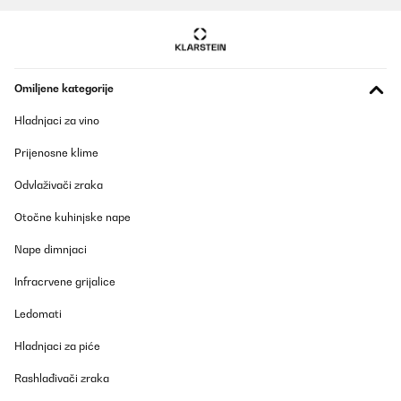
Amazon-Benutzer
Prevedi
POTVRĐENI PREGLED
Omiljene kategorije
17/01/2026
Hladnjaci za vino
Perfetto!quello che cercavo.Questo radiatore ha 2 potenze:bassa
e alta.Dunque,con potenza bassa(watt minimo 1260,max
Prijenosne klime
1369)collocato nella cucina di una casa degli anni '60 con
appoggio di altre casa di lato sia destro che sinistro e con un
Odvlaživači zraka
alunghezza di mt.4.50x3.00 e di altezza di metri 3 con portas
chiusa raggiunge 18 gradi in circa 40 minuti e raggiunge i 20
gradi in 2 ore e mezzo circa e naturalmente la porta della stanza
Otočne kuhinjske nape
deve rimanere chiusa,poi,se lo metto a potenza alta(quasi 3000
watt) raggiunge i 20 gradi in circa 40 minuti,quindi oggetto molto
Nape dimnjaci
utile almeno per me.Le misurazioni di consumo le ho fatte con
apposito apparecchio,quindi, 1Kw e 20 circa a bassa potenza in 1
Infracrvene grijalice
ora e circa 3 kwatt in 1 ora.Punto negativo:per una normale casa
di 3.3 Kwatt non va bene(io fortunatamente ho portato la
Ledomati
potenza disponibile a 4,5 Kwatt)in quanto alla prima accensione
scatterebbe l'automatico.Se teniamo conto che la mia casa è
degli anni 60,casa singola senza coibentazione,soffitti alti(3
Hladnjaci za piće
metri) direi che questo termosifone per me è al TOP.Lo
ricomprerei?si certo.
Rashlađivači zraka
Utente Amazon