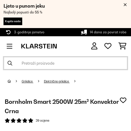
Ljeto u punom jeku
Najbolji popusti do 55 %
Kupite sada
3-godišnje jamstvo
14 dana za povrat robe
Grijalice
Električne grijalice
Bornholm Smart 2500W 25m² Konvektor
Crna
29 ocjene