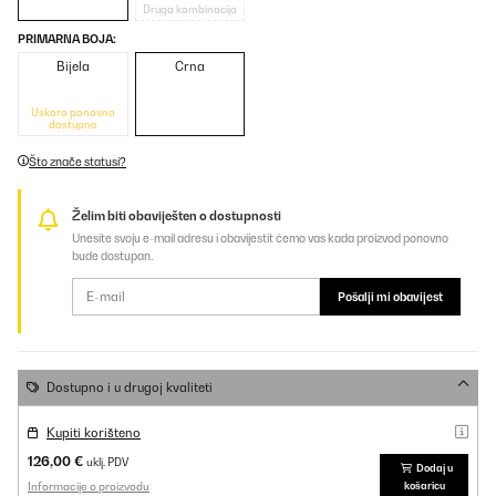
Druga kombinacija
PRIMARNA BOJA:
Bijela
Crna
Uskoro ponovno
dostupno
Što znače statusi?
Želim biti obaviješten o dostupnosti
Unesite svoju e-mail adresu i obavijestit ćemo vas kada proizvod ponovno
bude dostupan.
Pošalji mi obavijest
Dostupno i u drugoj kvaliteti
Kupiti korišteno
126,00 €
uklj. PDV
Dodaj u
Informacije o proizvodu
košaricu