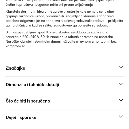
kada je to zaista potrebno. Zaštitni filter od prašine čuva grijaće tijelo
čistim i sprječava neugodan miris pri prvom uključivanju.
Klarstein Bornholm idealan je za sve prostorije koje nemaju centralno
grijanje: vikendice, urede, radionice ili iznajmljene stanove. Stanarima
posebno odgovara jer ne zahtijeva nikakve građevinske radove – priključite
ga na utičnicu, a kad se selite, jednostavno ga ponesite sa sobom.
Slim dizajn debljine ispod 10 cm diskretno se uklapa uz svaki zid, a
napajanje 220–240 V, 50 Hz znači da je odmah spreman za upotrebu.
Naručite Klarstein Bornholm danas i uživajte u ravnomjernoj toplini bez
kompromisa.
Značajke
Dimenzije i tehnički detalji
Što će biti isporučeno
Uvjeti isporuke