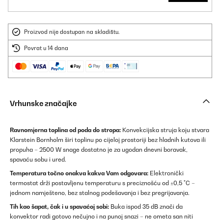
Proizvod nije dostupan na skladištu.
Povrat u 14 dana
Vrhunske značajke
Ravnomjerna toplina od poda do stropa:
Konvekcijska struja koju stvara
Klarstein Bornholm širi toplinu po cijeloj prostoriji bez hladnih kutova ili
propuha – 2500 W snage dostatno je za ugodan dnevni boravak,
spavaću sobu i ured.
Temperatura točno onakva kakva Vam odgovara:
Elektronički
termostat drži postavljenu temperaturu s preciznošću od ±0,5 °C –
jednom namješteno, bez stalnog podešavanja i bez pregrijavanja.
Tih kao šapat, čak i u spavaćoj sobi:
Buka ispod 35 dB znači da
konvektor radi gotovo nečujno i na punoj snazi – ne ometa san niti