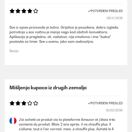
POTVRĐENI PREGLED
05/11/2025
Sve iz opisa proizvoda je točno. Grijalica je pouzdana, dobro izgleda,
potrošnja u eco načinu je manja nego kod običnih konvektora.
Aplikacija je pregledna, ali, nažalost, nije intuitivna i ima "čudne"
postavke za timer. Sve u svemu, jako sam zadovoljna.
Sanja
Mišljenja kupaca iz drugih zemalja
POTVRĐENI PREGLED
15/03/2026
J'ai acheté ce produit via la plateforme Amazon et j'étais très
contente du produit. Mais 2 ans après, il ne chauffe plus. Il
s'allume, tout à l'air normal, mais ,e chauffe plus. Acheté le 4