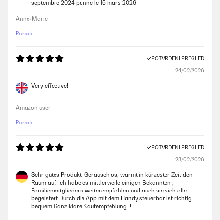
septembre 2024 panne le 15 mars 2026
Anne-Marie
Prevedi
POTVRĐENI PREGLED
24/02/2026
Very effective!
Amazon user
Prevedi
POTVRĐENI PREGLED
23/02/2026
Sehr gutes Produkt. Geräuschlos, wärmt in kürzester Zeit den
Raum auf. Ich habe es mittlerweile einigen Bekannten ,
Familienmitgliedern weiterempfohlen und auch sie sich alle
begeistert.Durch die App mit dem Handy steuerbar ist richtig
bequem.Ganz klare Kaufempfehlung !!!