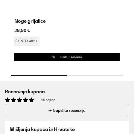
Noge grijalice
Da
28,90 €
37
ŠIFRA: 10048206
ŠI
Dodaj u košaricu
Recenzije kupaca
29 ocjene
Napišite recenziju
Mišljenja kupaca iz Hrvatske