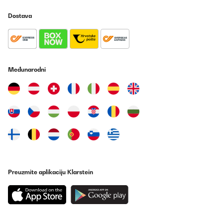
Ivan
Dostava
Prevedi
POTVRĐENI PREGLED
03/01/2026
Međunarodni
Splňuje vše co jsem očekával. Jednoduchá instalace, připojení i
vše ostatní. V aplikaci již mám 6 topení a jsem spokojený.
Jiří
Prevedi
POTVRĐENI PREGLED
14/12/2025
Optisch zurückhaltend, heizt super. Würde ich wieder kaufen.
Preuzmite aplikaciju Klarstein
Amazon-Benutzer
Prevedi