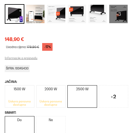
+3
148,90 €
-17%
Uvodna cijena:
179,90 €
Informacije o proizvodu
ŠIFRA: 10045430
JAČINA:
1500 W
2000 W
2500 W
+2
Uskoro ponovno
Uskoro ponovno
dostupno
dostupno
SMART:
Da
Ne