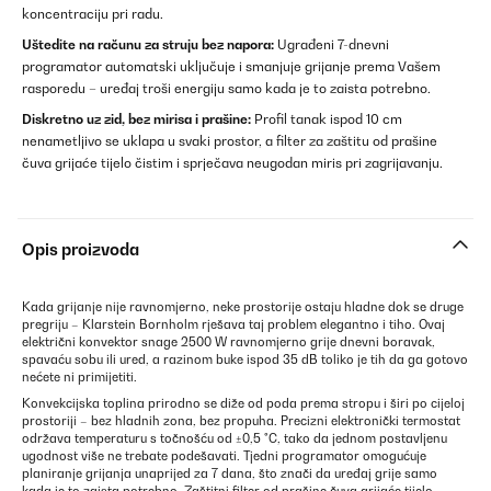
koncentraciju pri radu.
Uštedite na računu za struju bez napora:
Ugrađeni 7-dnevni
programator automatski uključuje i smanjuje grijanje prema Vašem
rasporedu – uređaj troši energiju samo kada je to zaista potrebno.
Diskretno uz zid, bez mirisa i prašine:
Profil tanak ispod 10 cm
nenametljivo se uklapa u svaki prostor, a filter za zaštitu od prašine
čuva grijaće tijelo čistim i sprječava neugodan miris pri zagrijavanju.
Opis proizvoda
Kada grijanje nije ravnomjerno, neke prostorije ostaju hladne dok se druge
pregriju – Klarstein Bornholm rješava taj problem elegantno i tiho. Ovaj
električni konvektor snage 2500 W ravnomjerno grije dnevni boravak,
spavaću sobu ili ured, a razinom buke ispod 35 dB toliko je tih da ga gotovo
nećete ni primijetiti.
Konvekcijska toplina prirodno se diže od poda prema stropu i širi po cijeloj
prostoriji – bez hladnih zona, bez propuha. Precizni elektronički termostat
održava temperaturu s točnošću od ±0,5 °C, tako da jednom postavljenu
ugodnost više ne trebate podešavati. Tjedni programator omogućuje
planiranje grijanja unaprijed za 7 dana, što znači da uređaj grije samo