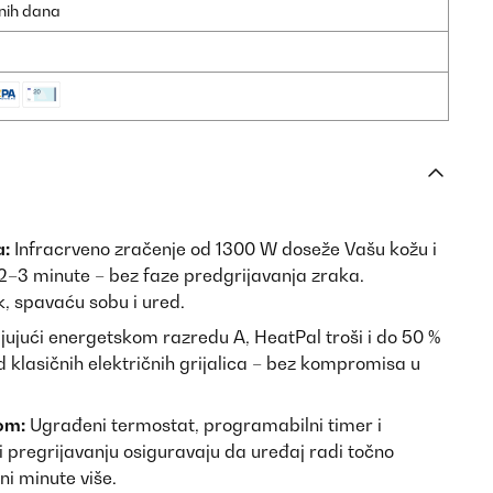
dnih dana
a:
Infracrveno zračenje od 1300 W doseže Vašu kožu i
a 2–3 minute – bez faze predgrijavanja zraka.
, spavaću sobu i ured.
ujući energetskom razredu A, HeatPal troši i do 50 %
d klasičnih električnih grijalica – bez kompromisa u
om:
Ugrađeni termostat, programabilni timer i
i pregrijavanju osiguravaju da uređaj radi točno
ni minute više.