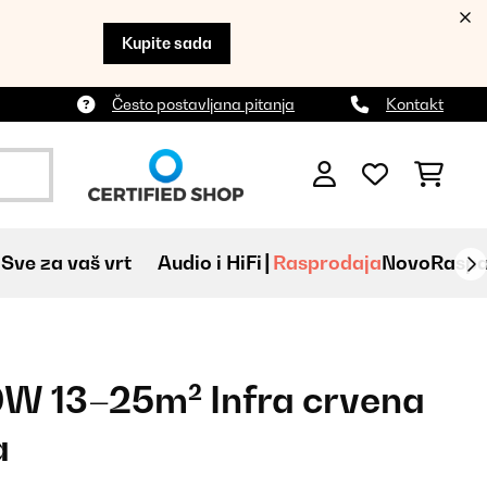
Kupite sada
Često postavljana pitanja
Kontakt
Sve za vaš vrt
Audio i HiFi
Rasprodaja
Novo
Raspa
0W 13–25m² Infra crvena
a