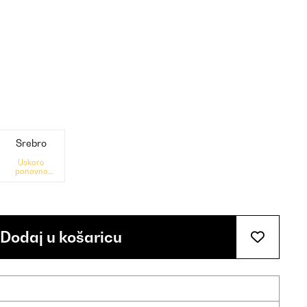
Srebro
Uskoro
ponovno
dostupno
Dodaj u košaricu