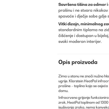
Savršena tišina za odmor i 
prašinu i ne stvara nikakav 
spavaće i dječje sobe gdje
Vitki dizajn, minimalnog z
standardnim tiplama na zid 
čišćenje i dostupan u bijeloj
svaki moderan interijer.
Opis proizvoda
Zima u stanu ne znači nužno hla
ugrije. Klarstein HeatPal infracr
prašine – toplina koja se osjeć
domu.
Infracrveno grijanje funkcionir
zrak, HeatPal toplinom od 1300 W
isušivanja zraka, nema konvekc