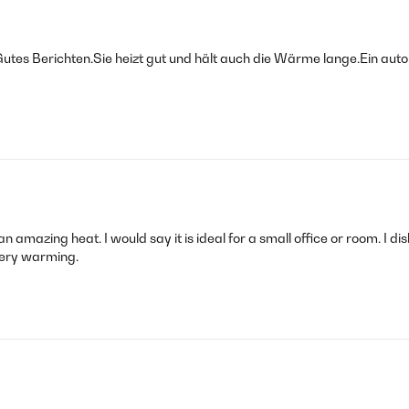
 Gutes Berichten.Sie heizt gut und hält auch die Wärme lange.Ein au
t an amazing heat. I would say it is ideal for a small office or room. I 
very warming.