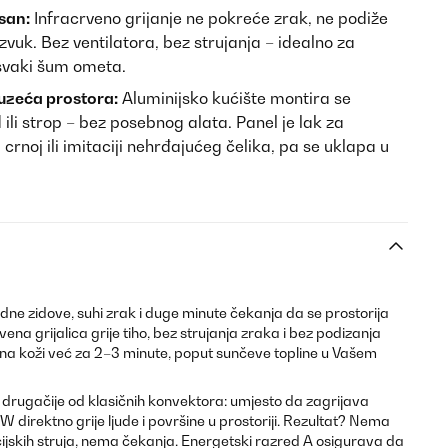
san:
Infracrveno grijanje ne pokreće zrak, ne podiže
zvuk. Bez ventilatora, bez strujanja – idealno za
 svaki šum ometa.
auzeća prostora:
Aluminijsko kućište montira se
ili strop – bez posebnog alata. Panel je lak za
, crnoj ili imitaciji nehrđajućeg čelika, pa se uklapa u
dne zidove, suhi zrak i duge minute čekanja da se prostorija
vena grijalica grije tiho, bez strujanja zraka i bez podizanja
a na koži već za 2–3 minute, poput sunčeve topline u Vašem
a drugačije od klasičnih konvektora: umjesto da zagrijava
 direktno grije ljude i površine u prostoriji. Rezultat? Nema
ijskih struja, nema čekanja. Energetski razred A osigurava da