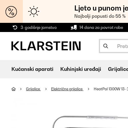
Ljeto u punom j
Najbolji popusti do 55 %
3-godišnje jamstvo
14 dana za povrat robe
Kućanski aparati
Kuhinjski uređaji
Grijalic
Grijalice
Električne grijalice
HeatPal 1300W 13–2