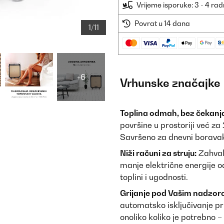
Vrijeme isporuke: 3 - 4 ra
Povrat u 14 dana
1/11
+6
Vrhunske značajke
Toplina odmah, bez čekanj
površine u prostoriji već z
Savršeno za dnevni boravak
Niži računi za struju:
Zahvalj
manje električne energije o
toplini i ugodnosti.
Grijanje pod Vašim nadzor
automatsko isključivanje pr
onoliko koliko je potrebno – 