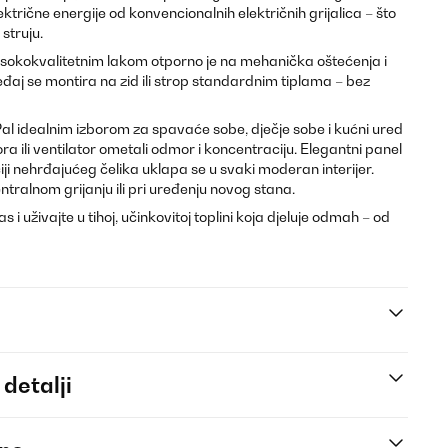
ktrične energije od konvencionalnih električnih grijalica – što
struju.
isokokvalitetnim lakom otporno je na mehanička oštećenja i
đaj se montira na zid ili strop standardnim tiplama – bez
Pal idealnim izborom za spavaće sobe, dječje sobe i kućni ured
a ili ventilator ometali odmor i koncentraciju. Elegantni panel
taciji nehrđajućeg čelika uklapa se u svaki moderan interijer.
ntralnom grijanju ili pri uređenju novog stana.
i uživajte u tihoj, učinkovitoj toplini koja djeluje odmah – od
 detalji