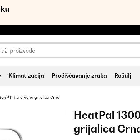
eku
e
Klimatizacija
Pročišćavanje zraka
Roštilji
5m² Infra crvena grijalica Crna
HeatPal 130
grijalica Crn