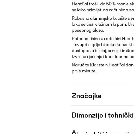
HeatPal troši i do 50 % manje ele
se lako primijeti na računima za 
Robusno aluminijsko kućište s v
lako se čisti vlažnom krpom. Ure
posebnog alata.
Potpuna tišina u radu čini Heat
– svugdje gdje bi buka konvektor
dostupan u bijeloj, crnoj ili imi
Izvrsno rješenje i kao dopuna ce
Naručite Klarstein HeatPal danas 
prve minute.
Značajke
Dimenzije i tehnički