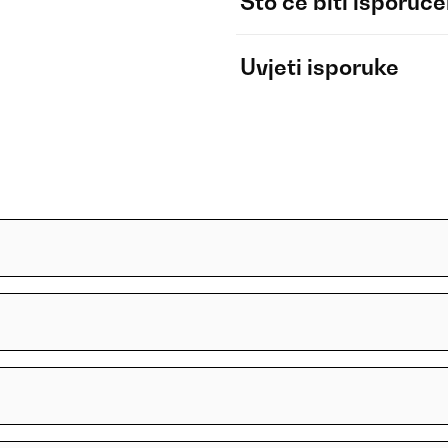
Što će biti isporuč
Uvjeti isporuke