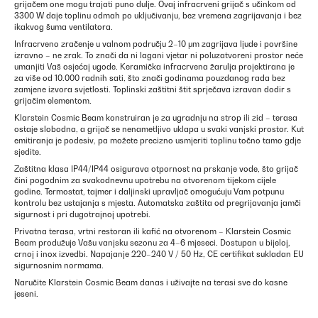
grijačem one mogu trajati puno dulje. Ovaj infracrveni grijač s učinkom od
3300 W daje toplinu odmah po uključivanju, bez vremena zagrijavanja i bez
ikakvog šuma ventilatora.
Infracrveno zračenje u valnom području 2–10 μm zagrijava ljude i površine
izravno – ne zrak. To znači da ni lagani vjetar ni poluzatvoreni prostor neće
umanjiti Vaš osjećaj ugode. Keramička infracrvena žarulja projektirana je
za više od 10.000 radnih sati, što znači godinama pouzdanog rada bez
zamjene izvora svjetlosti. Toplinski zaštitni štit sprječava izravan dodir s
grijačim elementom.
Klarstein Cosmic Beam konstruiran je za ugradnju na strop ili zid – terasa
ostaje slobodna, a grijač se nenametljivo uklapa u svaki vanjski prostor. Kut
emitiranja je podesiv, pa možete precizno usmjeriti toplinu točno tamo gdje
sjedite.
Zaštitna klasa IP44/IP44 osigurava otpornost na prskanje vode, što grijač
čini pogodnim za svakodnevnu upotrebu na otvorenom tijekom cijele
godine. Termostat, tajmer i daljinski upravljač omogućuju Vam potpunu
kontrolu bez ustajanja s mjesta. Automatska zaštita od pregrijavanja jamči
sigurnost i pri dugotrajnoj upotrebi.
Privatna terasa, vrtni restoran ili kafić na otvorenom – Klarstein Cosmic
Beam produžuje Vašu vanjsku sezonu za 4–6 mjeseci. Dostupan u bijeloj,
crnoj i inox izvedbi. Napajanje 220–240 V / 50 Hz, CE certifikat sukladan EU
sigurnosnim normama.
Naručite Klarstein Cosmic Beam danas i uživajte na terasi sve do kasne
jeseni.