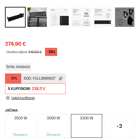
+2
274,90 €
-38%
Uvodna cijena:
449,90 €
ŠIFRA: 10046403
-17%
KOD:
FULLSWING17
S KUPONOM:
228,17 €
Uvjeti korištenja
JAČINA:
2500 W
3000 W
3300 W
+2
Dostupno
Dostupno