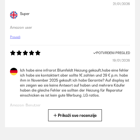
21/01/2026
Super
Amazon user
Prevedi
POTVRĐENI PREGLED
19/01/2026
Ich habe eine infrarot Blumfeldt Heizung gekauft,habe eine fehler
ich habe sie kontaktiert aber sollte 1€ zahlen und 29 € p.m. habe
ihm in November 2025 gekauft ich habe Garantie? Auf display ist
ein zeigen wo sie keine Antwort auf haben und mehrere Käufer
haben die gleiche Fehler sie sollten der Heizung für Reparatur
einschicken es ist kein gute Werbung ,LG ratlos.
Amazon-Benutzer
Prikaži sve recenzije
Prevedi
POTVRĐENI PREGLED
16/01/2026