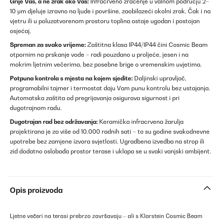
Grije Vas, a ne zrak oko Vas:
Infracrveno zračenje u valnom području 2–
10 μm djeluje izravno na ljude i površine, zaobilazeći okolni zrak. Čak i na
vjetru ili u poluzatvorenom prostoru toplina ostaje ugodan i postojan
osjećaj.
Spreman za svako vrijeme:
Zaštitna klasa IP44/IP44 čini Cosmic Beam
otpornim na prskanje vode – radi pouzdano u proljeće, jesen i na
mokrim ljetnim večerima, bez posebne brige o vremenskim uvjetima.
Potpuna kontrola s mjesta na kojem sjedite:
Daljinski upravljač,
programabilni tajmer i termostat daju Vam punu kontrolu bez ustajanja.
Automatska zaštita od pregrijavanja osigurava sigurnost i pri
dugotrajnom radu.
Dugotrajan rad bez održavanja:
Keramička infracrvena žarulja
projektirana je za više od 10.000 radnih sati – to su godine svakodnevne
upotrebe bez zamjene izvora svjetlosti. Ugradbena izvedba na strop ili
zid dodatno oslobađa prostor terase i uklapa se u svaki vanjski ambijent.
Opis proizvoda
Ljetne večeri na terasi prebrzo završavaju – ali s Klarstein Cosmic Beam