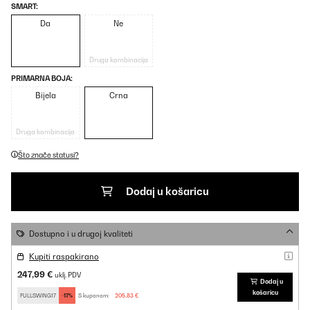
SMART:
Da
Ne
Druga kombinacija
PRIMARNA BOJA:
Bijela
Crna
Druga kombinacija
Što znače statusi?
Dodaj u košaricu
Dostupno i u drugoj kvaliteti
Kupiti raspakirano
247,99 €
uklj. PDV
Dodaj u
košaricu
FULLSWING17
-17%
S kuponom:
205,83 €