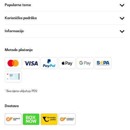
Popularne teme
Im Gegensatz zu den meisten anderen Heizstrahlern bei Amazon
hat er einen eingebauten Thermostat, mit dem die
Raumtemperatur geregelt werden kann. Danach habe ich
Korisnička podrška
gesucht.Zudem ist die Montage des Heizstrahlers super einfach.
Die mitgelieferten Halterungen kann man über Nuten im Strahler
Informacije
da platzieren, wo man sie braucht. Mit Flügelschrauben fixieren,
fertig.
Amazon-Benutzer
Metode plaćanja
Prevedi
POTVRĐENI PREGLED
29/09/2025
Super sicher verpackt und schnell geliefert.Tolle Optik und
schönes Design.Handling per Fernsteuerung einwandfrei; die
* Sve cijene uključuju PDV.
optionale App-Lösung ist nicht notwendig.Montage etwas
fummelig, aber machbar.Ich wünschte mir eine stärkere
Rückwanddämmung, damit nicht zu viel Wärme nach hinten
Dostava
abgestrahlt wird.@blumfeldt Heizstrahler: oder habt ihr was zum
nachrüsten, um die hintere Abstrahlung zu verringern?
Amazon-Benutzer