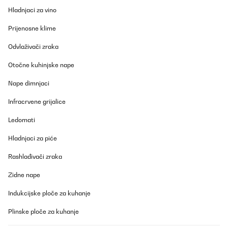
Leistung. Wir heizen 10 Minute voll vor und dann halbe Leistung.
Hladnjaci za vino
Wir werden für unseren geschützten Aussenbereich noch 4
weitere Dunkelstrahler als Ersatz für fie vorhandenen
Prijenosne klime
Infratotstrahler anschaffen.
Amazon-Benutzer
Odvlaživači zraka
Prevedi
Otočne kuhinjske nape
Nape dimnjaci
POTVRĐENI PREGLED
12/11/2025
Infracrvene grijalice
Klasse Heizstrahler. Schnelle Lieferung und gut verpackt. Von der
Ledomati
Bedienung einfach einzustellen. Bei dem Anbau würde ich mit
noch jemanden dazu holen, da er doch ein bißchen was wiegt.
Hladnjaci za piće
Von der Heizstrahlung her war ich auch angetan. 20qm
Sommergarten hat er gut in Griff, was Wärme angeht. Beim Kauf
kann man nichts verkehrt machen. Hab ihn an der Wand verbaut.
Rashlađivači zraka
Amazon-Benutzer
Zidne nape
Prevedi
Indukcijske ploče za kuhanje
Plinske ploče za kuhanje
POTVRĐENI PREGLED
29/09/2025