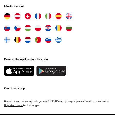
Prevedi
Međunarodni
POTVRĐENI PREGLED
21/09/2025
Der Heizstrahler als solcher ist top.Kleine Mankos sind das
etwas kurze Kabel für eine Wandbefestigung und
dieWandhalterung. Die Anleitung hilft nicht weiter, so half nur
probieren und fluchen.
Amazon-Benutzer
Prevedi
Preuzmite aplikaciju Klarstein
POTVRĐENI PREGLED
08/09/2025
Ein super Produkt, schnell angebaut und funktioniert tadellos. Bin
mega zufrieden, heizt in Kürze den Raum auf und lässt sich
Certified shop
mühelos regulieren. Würde es wieder kaufen...
Amazon-Benutzer
Ova stranica zaštićena je uslugom reCAPTCHA i na nju se primjenjuju
Pravila o privatnosti
i
Uvjeti korištenja
tvrtke Google.
Prevedi