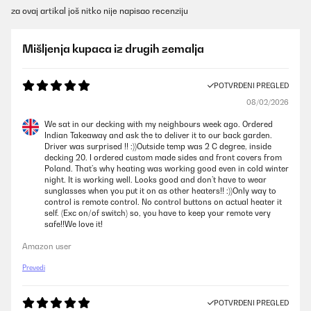
za ovaj artikal još nitko nije napisao recenziju
Mišljenja kupaca iz drugih zemalja
POTVRĐENI PREGLED
08/02/2026
We sat in our decking with my neighbours week ago. Ordered
Indian Takeaway and ask the to deliver it to our back garden.
Driver was surprised !! :))Outside temp was 2 C degree, inside
decking 20. I ordered custom made sides and front covers from
Poland. That’s why heating was working good even in cold winter
night. It is working well. Looks good and don’t have to wear
sunglasses when you put it on as other heaters!! :))Only way to
control is remote control. No control buttons on actual heater it
self. (Exc on/of switch) so, you have to keep your remote very
safe!!We love it!
Amazon user
Prevedi
POTVRĐENI PREGLED