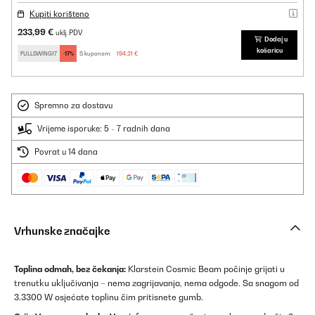
Kupiti korišteno
233,99 €
uklj. PDV
Dodaj u
košaricu
FULLSWING17
-17%
S kuponom:
194,21 €
Spremno za dostavu
Vrijeme isporuke: 5 - 7 radnih dana
Povrat u 14 dana
Vrhunske značajke
Toplina odmah, bez čekanja:
Klarstein Cosmic Beam počinje grijati u
trenutku uključivanja – nema zagrijavanja, nema odgode. Sa snagom od
3.3300 W osjećate toplinu čim pritisnete gumb.