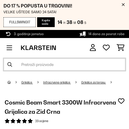
DO 17 % POPUSTA U TRGOVINI!
VELIKE UŠTEDE SAMO 24 SATA!
Kupite
14
38
08
FULLSWING17
H
M
S
sada
3-godišnje jamstvo
14 dana za povrat robe
Grijalice
Infracrvene grijalice
Grijalice za terasu
Cosmic Beam Smart 3300W Infracrvena
Grijalica za Zid Crna
23 ocjene