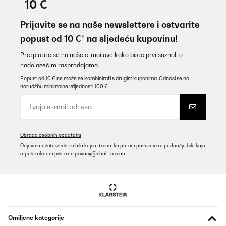
-10 €
Super Gerät tuht was tuhen soll!
Prijavite se na naše newslettere i ostvarite
Amazon-Benutzer
popust od 10 €* na sljedeću kupovinu!
Prevedi
Pretplatite se na naše e-mailove kako biste prvi saznali o
nadolazećim rasprodajama.
POTVRĐENI PREGLED
Popust od 10 € ne može se kombinirati s drugim kuponima. Odnosi se na
narudžbu minimalne vrijednosti 100 €.
15/12/2025
Wirklich top. Optisch ein Hingucker und die Leistung , selbst im
Winter in meinem Wintergarten absolut ausreichend.
Amazon-Benutzer
Obrada osobnih podataka
Prevedi
Odjavu možete izvršiti u bilo kojem trenutku putem poveznice u podnožju bilo koje
e-pošte ili nam pišite na
privacy@chal-tec.com
.
POTVRĐENI PREGLED
09/12/2025
Bin sehr begeistert von der Heizleistung. Wird schneller heiß als
erwartet. App funktioniert einwandfrei . Mit der elektronischen
Zeiteinstellung ist es im Büro schön warm wenn wir es morgens
Omiljene kategorije
betreten. Stromzähler rennt natürlich auch bei 3500 Watt