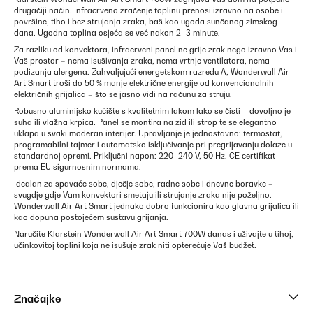
drugačiji način. Infracrveno zračenje toplinu prenosi izravno na osobe i
površine, tiho i bez strujanja zraka, baš kao ugoda sunčanog zimskog
dana. Ugodna toplina osjeća se već nakon 2–3 minute.
Za razliku od konvektora, infracrveni panel ne grije zrak nego izravno Vas i
Vaš prostor – nema isušivanja zraka, nema vrtnje ventilatora, nema
podizanja alergena. Zahvaljujući energetskom razredu A, Wonderwall Air
Art Smart troši do 50 % manje električne energije od konvencionalnih
električnih grijalica – što se jasno vidi na računu za struju.
Robusno aluminijsko kućište s kvalitetnim lakom lako se čisti – dovoljno je
suha ili vlažna krpica. Panel se montira na zid ili strop te se elegantno
uklapa u svaki moderan interijer. Upravljanje je jednostavno: termostat,
programabilni tajmer i automatsko isključivanje pri pregrijavanju dolaze u
standardnoj opremi. Priključni napon: 220–240 V, 50 Hz. CE certifikat
prema EU sigurnosnim normama.
Idealan za spavaće sobe, dječje sobe, radne sobe i dnevne boravke –
svugdje gdje Vam konvektori smetaju ili strujanje zraka nije poželjno.
Wonderwall Air Art Smart jednako dobro funkcionira kao glavna grijalica ili
kao dopuna postojećem sustavu grijanja.
Naručite Klarstein Wonderwall Air Art Smart 700W danas i uživajte u tihoj,
učinkovitoj toplini koja ne isušuje zrak niti opterećuje Vaš budžet.
Značajke