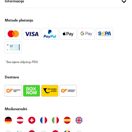
Informacije
Hallo,wie nichts anderes erwartet alles SuperIcke kann janüscht
anderet schreiben wie Danke euch Berliner
Amazon-Benutzer
Metode plaćanja
Prevedi
POTVRĐENI PREGLED
04/10/2025
Schnelle Lieferung!Leider schade, dass das Thermostat direkt an
* Sve cijene uključuju PDV.
der Infrarotheizung montiert wurde.Die Temperatureinstellung
muss somit in der App erhöht werden, weil die Heizung die
Wärme direkt an das Thermostat weitergibt. Ein separates
Dostava
Steckerthermostat wäre besser gewesen.
Amazon-Benutzer
Prevedi
Međunarodni
POTVRĐENI PREGLED
10/09/2025
Super Wärmeersatz für kleine Räume ! Sieht gut aus und
unbedingt den QR Code benutzen, dann ist alles einfach