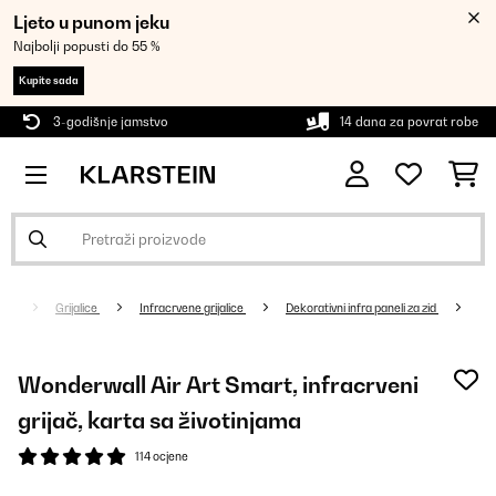
Ljeto u punom jeku
Najbolji popusti do 55 %
Kupite sada
3-godišnje jamstvo
14 dana za povrat robe
Grijalice
Infracrvene grijalice
Dekorativni infra paneli za zid
Wonderwall Air Art Smart, infracrveni
grijač, karta sa životinjama
114 ocjene