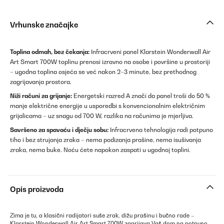
Vrhunske značajke
Toplina odmah, bez čekanja:
Infracrveni panel Klarstein Wonderwall Air
Art Smart 700W toplinu prenosi izravno na osobe i površine u prostoriji
– ugodna toplina osjeća se već nakon 2–3 minute, bez prethodnog
zagrijavanja prostora.
Niži računi za grijanje:
Energetski razred A znači da panel troši do 50 %
manje električne energije u usporedbi s konvencionalnim električnim
grijalicama – uz snagu od 700 W, razlika na računima je mjerljiva.
Savršeno za spavaću i dječju sobu:
Infracrvena tehnologija radi potpuno
tiho i bez strujanja zraka – nema podizanja prašine, nema isušivanja
zraka, nema buke. Noću ćete napokon zaspati u ugodnoj toplini.
Opis proizvoda
Zima je tu, a klasični radijatori suše zrak, dižu prašinu i bučno rade –
Klarstein Wonderwall Air Art Smart 700W zagrijava Vaš dom na potpuno