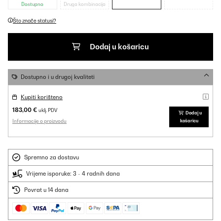
Dostupno
Druga kombinacija
Što znače statusi?
Dodaj u košaricu
Dostupno i u drugoj kvaliteti
Kupiti korišteno
183,00 €
uklj. PDV
Dodaj u
Informacije o proizvodu
košaricu
Spremno za dostavu
Vrijeme isporuke: 3 - 4 radnih dana
Povrat u 14 dana