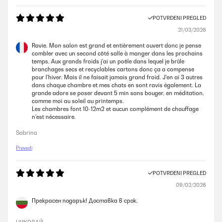
POTVRĐENI PREGLED
21/03/2026
Ravie. Mon salon est grand et entièrement ouvert donc je pense
combler avec un second côté salle à manger dans les prochains
temps. Aux grands froids j'ai un poêle dans lequel je brûle
branchages secs et recyclables cartons donc ça a compense
pour l'hiver. Mais il ne faisait jamais grand froid. J'en ai 3 autres
dans chaque chambre et mes chats en sont ravis également. La
grande adore se poser devant 5 min sans bouger, en méditation,
comme moi au soleil au printemps.
Les chambres font 10-12m2 et aucun complément de chauffage
n'est nécessaire.
Sabrina
Prevedi
POTVRĐENI PREGLED
09/02/2026
Прекрасен подарък! Доставка в срок.