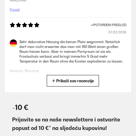
НИКОЛАЙ
Prevedi
POTVRĐENI PREGLED
07/02/2026
Sehr dekorative Heizung die keinen Platz wegnimmt. Natürlich
darf man nicht erwarten das man mit 160 Watt einen großen
Raum heizen kann. Aber in meinem Partyraum ist sie als
Frostschutz verbaut und bringt immerhin 5 Grad mehr
Temperatur in den Raum ohne die Kosten explodieren zu lassen.
Amazon-Benutzer
Prikaži sve recenzije
Prevedi
POTVRĐENI PREGLED
02/02/2026
-10 €
Macht sich optisch toll im Zimmer. Habe es direkt an der Wand
neben dem Bett. Es wird sofort angenehm warm und die App
Prijavite se na naše newslettere i ostvarite
Steuerung und Verbindung funktioniert sehr gut!
popust od 10 €* na sljedeću kupovinu!
Amazon-Benutzer