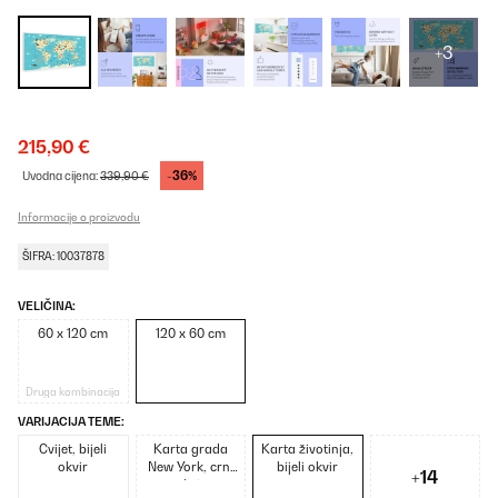
+3
215,90 €
-36%
Uvodna cijena:
339,90 €
Informacije o proizvodu
ŠIFRA: 10037878
VELIČINA:
60 x 120 cm
120 x 60 cm
Druga kombinacija
VARIJACIJA TEME:
Cvijet, bijeli
Karta grada
Karta životinja,
okvir
New York, crni
bijeli okvir
+14
okvir