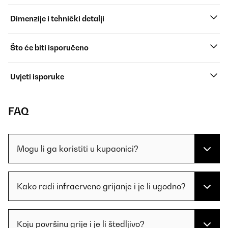
Dimenzije i tehnički detalji
Što će biti isporučeno
Uvjeti isporuke
FAQ
Mogu li ga koristiti u kupaonici?
Kako radi infracrveno grijanje i je li ugodno?
Koju površinu grije i je li štedljivo?