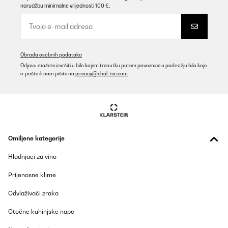
narudžbu minimalne vrijednosti 100 €.
POTVRĐENI PREGLED
02/02/2026
Macht sich optisch toll im Zimmer. Habe es direkt an der Wand
Obrada osobnih podataka
neben dem Bett. Es wird sofort angenehm warm und die App
Odjavu možete izvršiti u bilo kojem trenutku putem poveznice u podnožju bilo koje
Steuerung und Verbindung funktioniert sehr gut!
e-pošte ili nam pišite na
privacy@chal-tec.com
.
Amazon-Benutzer
Prevedi
POTVRĐENI PREGLED
28/01/2026
Omiljene kategorije
Das Thema Infrarot Heizung zieht bei mir zum ersten mal
Hladnjaci za vino
ein.Mein Ziel ist Eine Notheizung für einen Stromausfall zu haben.
Im Zusammenspiel mit einem Energiespeicher ist dann auch ein
Prijenosne klime
Zimmer im Winter warm. Ist zwar dafür nicht gedacht
funktioniert aber trotzdem.
Odvlaživači zraka
Amazon-Benutzer
Otočne kuhinjske nape
Prevedi