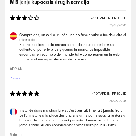
Mišljenja kupaca iz drugih zemalja
POTVRĐENI PREGLED
27/05/2026
Compré dos, un wirl y un león,uno no funcionaba y fue devuelto el
mismo día.
El otro funciona todo menos el mando z que no emite y se
calienta al ponerle pilas y quema la mano. Es imposible
encontrar el recambio del mando tal y como ponen en la web.
En general me esperaba más de la marca
ADRIAN
Prevedi
POTVRĐENI PREGLED
21/03/2026
Installée dans ma chambre et c'est parfait il ne fait jamais froid.
Je l'ai installé à la place des anciens grille pains sous la fenêtre à
hauteur de lit et la distance est parfaite. Jamais trop chaud et
jamais froid. Aucun complètement nécessaire pour 10-12m2.
Sabrina