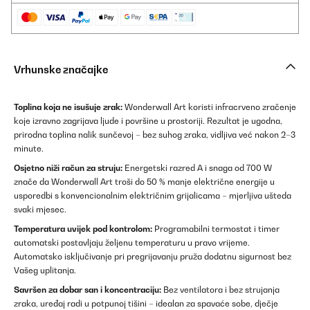
Vrhunske značajke
Toplina koja ne isušuje zrak:
Wonderwall Art koristi infracrveno zračenje
koje izravno zagrijava ljude i površine u prostoriji. Rezultat je ugodna,
prirodna toplina nalik sunčevoj – bez suhog zraka, vidljiva već nakon 2–3
minute.
Osjetno niži račun za struju:
Energetski razred A i snaga od 700 W
znače da Wonderwall Art troši do 50 % manje električne energije u
usporedbi s konvencionalnim električnim grijalicama – mjerljiva ušteda
svaki mjesec.
Temperatura uvijek pod kontrolom:
Programabilni termostat i timer
automatski postavljaju željenu temperaturu u pravo vrijeme.
Automatsko isključivanje pri pregrijavanju pruža dodatnu sigurnost bez
Vašeg uplitanja.
Savršen za dobar san i koncentraciju:
Bez ventilatora i bez strujanja
zraka, uređaj radi u potpunoj tišini – idealan za spavaće sobe, dječje