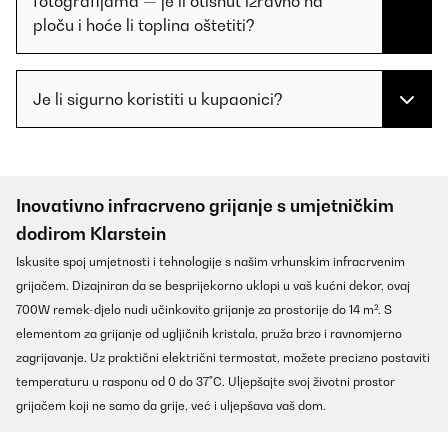
fotografijama — je li otisnut izravno na
ploču i hoće li toplina oštetiti?
Je li sigurno koristiti u kupaonici?
Inovativno infracrveno grijanje s umjetničkim
dodirom Klarstein
Iskusite spoj umjetnosti i tehnologije s našim vrhunskim infracrvenim
grijačem. Dizajniran da se besprijekorno uklopi u vaš kućni dekor, ovaj
700W remek-djelo nudi učinkovito grijanje za prostorije do 14 m². S
elementom za grijanje od ugljičnih kristala, pruža brzo i ravnomjerno
zagrijavanje. Uz praktični električni termostat, možete precizno postaviti
temperaturu u rasponu od 0 do 37°C. Uljepšajte svoj životni prostor
grijačem koji ne samo da grije, već i uljepšava vaš dom.