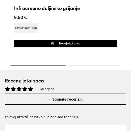
Infracrveno daljinsko grijanje
K
9,90 €
9,
ŠIFRA: 10047876
ŠI
Dodaj u košaricu
Recenzije kupaca
49 ocjene
Napišite recenziju
za ovaj artikal još nitko nije napisao recenziju