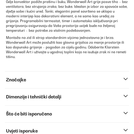
Gdje konvektor podiže prašinu i buku, Wonderwall Art grije posve tiho – bez
ventilatora, bez strujanja zraka, bez buke. Idealan je izbor za spavaće sobe,
dječje sobe i kućni ured. Tanki, elegantni panel savršeno se uklapa u
moderni interijep kao dekorativni element, a ne samo kao uređaj za
grijanje. Programabilni termostat, timer i automatsko isključivanje pri
pregrijavanju osiguravaju da Vaša prostorija uvijek bude na željenoj
temperaturi – bez potrebe za stalnim podešavanjem.
Montaža na zid ili strop standardnim vijcima jednostavna je i brza.
Wonderwall Art može poslužiti kao glavna grijalica za manje prostorije ili
kao dopunsko grijanje – pogodan za cijelu godinu. Odaberite Klarstein
Wonderwall Art i uživajte u ugodnoj toplini koja ne isušuje zrak ni ne remeti
tišinu.
Značajke
Dimenzije i tehnički detalji
Što će biti isporučeno
Uvjeti isporuke