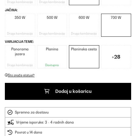
Druga kombinacija
Druga kombinacija
JAČINA:
350 W
500 W
600 W
700 W
Druga kombinacija
Druga kombinacija
Druga kombinacija
VARIJACIJA TEME:
Panorama
Planina
Planinska cesta
jezera
+28
Druga kombinacija
Dostupno
Što znače statusi?
Dodaj u košaricu
Spremno za dostavu
Vrijeme isporuke: 3 - 4 radnih dana
Povrat u 14 dana