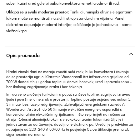
sobe i kućni ured gdje bi buka konvektora remetila odmor ili rad.
Uklapa se u svaki moderan prostor:
Tanki aluminijski okvir s elegantnim
lakom može se montirati na zid ili strop standardnim vijcima. Panel
diskretno dopunjuje moderni interijer, a čišćenje je jednostavno – samo
vlažna krpa.
Opis proizvoda
Hladni zimski dani ne moraju značiti suhi zrak, buku konvektora i čekanje
da se prostorija ugrije. Klarstein Wonderwall Art infracrvena grijalica od
700 W donosi tihu, ugodnu toplinu u dnevni boravak, ured i spavaću sobu –
bez ikakvog zagrijavanja zraka i bez čekanja.
Infracrveno zračenje funkcionira poput sunčeve topline: zagrijava izravno
ljude i površine, a ne zrak u prostoriji. Toplina postaje osjetna već nakon 2–
3 minute, bez faze predgrijavanja. Zahvaljujući energetskom razredu A,
Wonderwall Art troši do 50 % manje električne energije u usporedbi s
konvencionalnim električnim grijalicama – što se primjeti na računu za
struju. Robusni aluminijski okvir s visokokvalitetnim lakom izdržljiv je i
jednostavan za održavanje: dovoljno je vlažna krpa. Uređaj je predviđen za
napajanje od 220–240 V, 50/60 Hz te posjeduje CE certifikaciju prema EU
sigurnosnim normama.