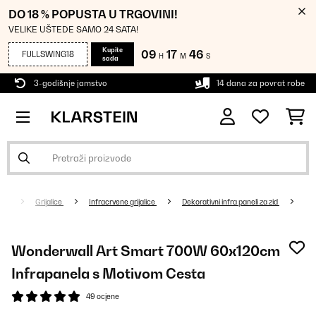
DO 18 % POPUSTA U TRGOVINI!
VELIKE UŠTEDE SAMO 24 SATA!
Kupite
09
17
46
FULLSWING18
H
M
S
sada
3-godišnje jamstvo
14 dana za povrat robe
Grijalice
Infracrvene grijalice
Dekorativni infra paneli za zid
Wonderwall Art Smart 700W 60x120cm
Infrapanela s Motivom Cesta
49 ocjene