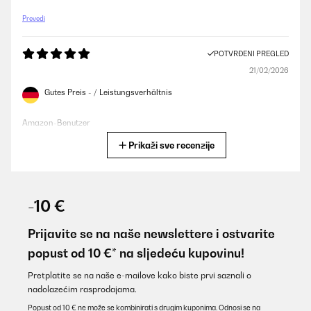
Prevedi
POTVRĐENI PREGLED
21/02/2026
Gutes Preis - / Leistungsverhältnis
Amazon-Benutzer
Prikaži sve recenzije
Prevedi
POTVRĐENI PREGLED
07/02/2026
-10 €
Sehr dekorative Heizung die keinen Platz wegnimmt. Natürlich
darf man nicht erwarten das man mit 160 Watt einen großen
Prijavite se na naše newslettere i ostvarite
Raum heizen kann. Aber in meinem Partyraum ist sie als
popust od 10 €* na sljedeću kupovinu!
Frostschutz verbaut und bringt immerhin 5 Grad mehr
Temperatur in den Raum ohne die Kosten explodieren zu lassen.
Pretplatite se na naše e-mailove kako biste prvi saznali o
Amazon-Benutzer
nadolazećim rasprodajama.
Prevedi
Popust od 10 € ne može se kombinirati s drugim kuponima. Odnosi se na