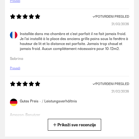
Prevedi
POTVRĐENI PREGLED
21/03/2026
Installée dans ma chambre et c'est parfait il ne fait jamais froid.
Je l'ai installé à la place des anciens grille pains sous la fenêtre à
hauteur de lit et la distance est parfaite. Jamais trop chaud et
jamais froid. Aucun complètement nécessaire pour 10-12m2.
Sabrina
Prevedi
POTVRĐENI PREGLED
21/02/2026
Gutes Preis - / Leistungsverhältnis
Amazon-Benutzer
Prikaži sve recenzije
Prevedi