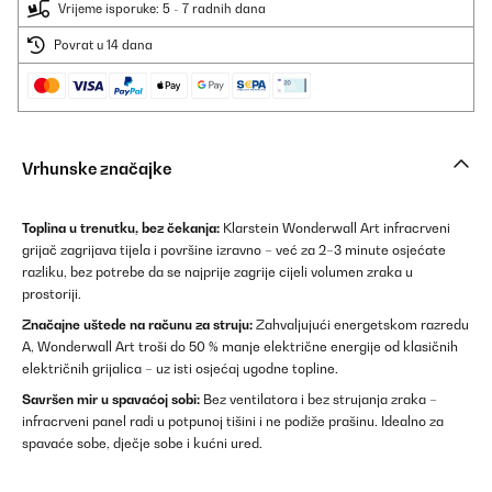
Vrijeme isporuke: 5 - 7 radnih dana
Povrat u 14 dana
Vrhunske značajke
Toplina u trenutku, bez čekanja:
Klarstein Wonderwall Art infracrveni
grijač zagrijava tijela i površine izravno – već za 2–3 minute osjećate
razliku, bez potrebe da se najprije zagrije cijeli volumen zraka u
prostoriji.
Značajne uštede na računu za struju:
Zahvaljujući energetskom razredu
A, Wonderwall Art troši do 50 % manje električne energije od klasičnih
električnih grijalica – uz isti osjećaj ugodne topline.
Savršen mir u spavaćoj sobi:
Bez ventilatora i bez strujanja zraka –
infracrveni panel radi u potpunoj tišini i ne podiže prašinu. Idealno za
spavaće sobe, dječje sobe i kućni ured.