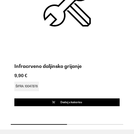
Infracrveno daljinsko grijanje
K
9,90 €
9,
ŠIFRA: 10047876
ŠI
Dodaj u košaricu