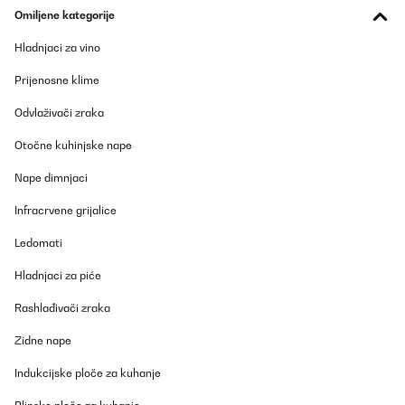
28/01/2026
Omiljene kategorije
Das Thema Infrarot Heizung zieht bei mir zum ersten mal
Hladnjaci za vino
ein.Mein Ziel ist Eine Notheizung für einen Stromausfall zu haben.
Im Zusammenspiel mit einem Energiespeicher ist dann auch ein
Prijenosne klime
Zimmer im Winter warm. Ist zwar dafür nicht gedacht
funktioniert aber trotzdem.
Odvlaživači zraka
Amazon-Benutzer
Otočne kuhinjske nape
Prevedi
Nape dimnjaci
POTVRĐENI PREGLED
Infracrvene grijalice
22/01/2026
Ledomati
Muy interesante si buscas un sistema de calefacción de bajo
consumo que ofrezca un calor directo y agradable. Al ser de
Hladnjaci za piće
infrarrojos, no calienta el aire como un calefactor tradicional,
sino que transmite calor por radiación, lo que resulta muy
Rashlađivači zraka
cómodo y no reseca el ambiente.Los 700 W rinden bien, pero es
importante tener en cuenta que el calor se nota sobre todo a un
par de metros. Por eso es ideal colocarlo en la zona superior del
Zidne nape
sofá o de la cama, donde realmente te llega el calor de forma
directa. Si lo instalas a tres metros o más, la sensación térmica
Indukcijske ploče za kuhanje
disminuye bastante y no calienta tanto la estancia.La
conectividad WiFi y la app son muy prácticas para encenderlo,