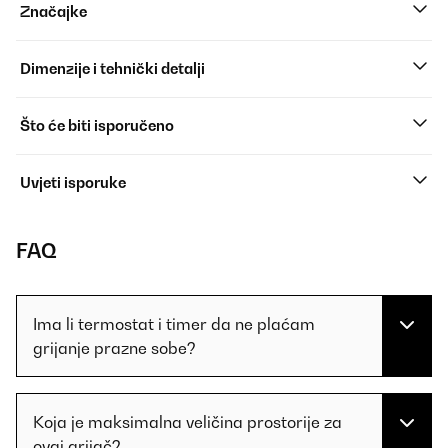
Značajke
Dimenzije i tehnički detalji
Što će biti isporučeno
Uvjeti isporuke
FAQ
Ima li termostat i timer da ne plaćam
grijanje prazne sobe?
Koja je maksimalna veličina prostorije za
ovaj grijač?