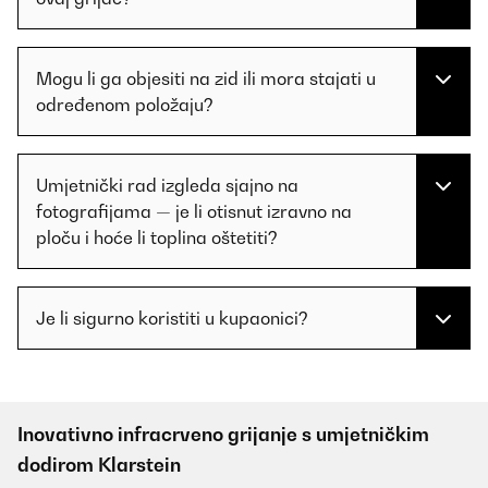
Mogu li ga objesiti na zid ili mora stajati u
određenom položaju?
Umjetnički rad izgleda sjajno na
fotografijama — je li otisnut izravno na
ploču i hoće li toplina oštetiti?
Je li sigurno koristiti u kupaonici?
Inovativno infracrveno grijanje s umjetničkim
dodirom Klarstein