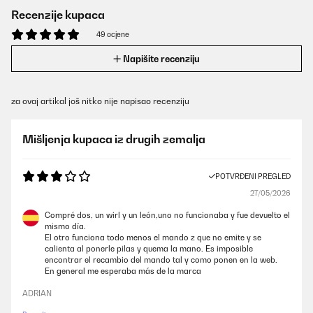
Recenzije kupaca
49 ocjene
Napišite recenziju
za ovaj artikal još nitko nije napisao recenziju
Mišljenja kupaca iz drugih zemalja
POTVRĐENI PREGLED
27/05/2026
Compré dos, un wirl y un león,uno no funcionaba y fue devuelto el
mismo día.
El otro funciona todo menos el mando z que no emite y se
calienta al ponerle pilas y quema la mano. Es imposible
encontrar el recambio del mando tal y como ponen en la web.
En general me esperaba más de la marca
ADRIAN