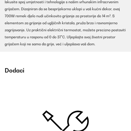
Iskusite spoj umjetnosti i tehnologije s našim vrhunskim infracrvenim
grijačem. Dizajniran da se besprijekorno uklopi u vaš kućni dekor, ovaj
700W remek-djelo nudi učinkovito grijanje za prostorije do 14 m². S
elementom za grijanje od ugljičnih kristala, pruža brzo i ravnomjerno
zagrijavanje. Uz praktični električni termostat, možete precizno postaviti
temperaturu u rasponu od 0 do 37°C. Uljepšajte svoj životni prostor
grijačem koji ne samo da grije, već i uljepšava vaš dom.
Dodaci