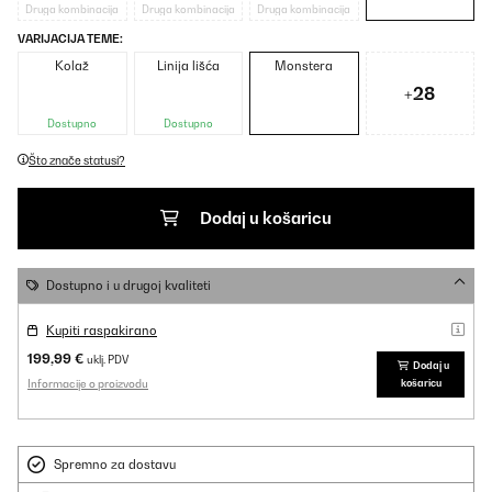
Druga kombinacija
Druga kombinacija
Druga kombinacija
VARIJACIJA TEME:
Kolaž
Linija lišća
Monstera
+28
Dostupno
Dostupno
Što znače statusi?
Dodaj u košaricu
Dostupno i u drugoj kvaliteti
Kupiti raspakirano
199,99 €
uklj. PDV
Dodaj u
Informacije o proizvodu
košaricu
Spremno za dostavu