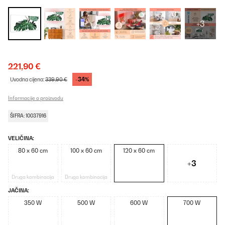
+3
221,90 €
-34%
Uvodna cijena:
339,90 €
Informacije o proizvodu
ŠIFRA: 10037916
VELIČINA:
80 x 60 cm
100 x 60 cm
120 x 60 cm
+3
Druga kombinacija
Druga kombinacija
JAČINA:
350 W
500 W
600 W
700 W