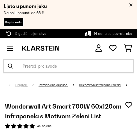
Ljeto u punom jeku
Najbolji popusti do 55 %
Kupite sada
3-godišnje jamstvo
14 dana za povrat robe
Grijalice
Infracrvene grijalice
Dekorativni infra paneli za zid
Wonderwall Art Smart 700W 60x120cm
Infrapanela s Motivom Zeleni List
49 ocjene