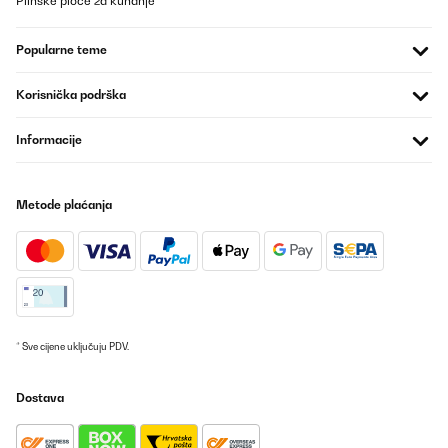
Plinske ploče za kuhanje
programarlo o ajustar la temperatura desde el móvil. La
detección de presencia ayuda a ahorrar energía reduciendo la
potencia cuando no hay nadie delante. Además, al no tener
Popularne teme
ventilador, es totalmente silencioso, perfecto para trabajar, leer
o dormir sin ruidos.El diseño es moderno, discreto y al ir en la
pared no ocupa espacio. La instalación es sencilla y el panel
Korisnička podrška
frontal se limpia fácilmente.En conjunto, un radiador muy
recomendable si buscas bajo consumo, silencio total, calor
directo y agradable, y la comodidad de controlarlo desde el
Informacije
móvil, siempre teniendo en cuenta que funciona mejor cuando
estás relativamente cerca de él.
Usuario/a de amazon
Metode plaćanja
Prevedi
POTVRĐENI PREGLED
20/01/2026
Abbiamo acquistato questo quadro elettrico quasi un anno fa, ci
* Sve cijene uključuju PDV.
siamo trovati benissimo, oltre ad essere molto bello
esteticamente é anche molto utile.É un quadro a infrarossi,
ovviamente non riesce a riscaldare una grande stanza, ma una
Dostava
di 10/15mq riesce benissimo a dare quel calore
piacevole.Riscalda soprattutto la parte dove viene appoggiato e
se ci sono oggetti vicino a sé!È un acquisto molto carino, lo
ricomprerò sicuramente per un’altra stanza.Super consigliato