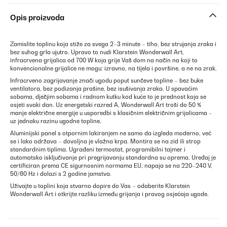
Opis proizvoda
Zamislite toplinu koja stiže za svega 2–3 minute – tiho, bez strujanja zraka i
bez suhog grla ujutro. Upravo to nudi Klarstein Wonderwall Art,
infracrvena grijalica od 700 W koja grije Vaš dom na način na koji to
konvencionalne grijalice ne mogu: izravno, na tijela i površine, a ne na zrak.
Infracrveno zagrijavanje znači ugodu poput sunčeve topline – bez buke
ventilatora, bez podizanja prašine, bez isušivanja zraka. U spavaćim
sobama, dječjim sobama i radnom kutku kod kuće to je prednost koja se
osjeti svaki dan. Uz energetski razred A, Wonderwall Art troši do 50 %
manje električne energije u usporedbi s klasičnim električnim grijalicama –
uz jednaku razinu ugodne topline.
Aluminijski panel s otpornim lakiranjem ne samo da izgleda moderno, već
se i lako održava – dovoljna je vlažna krpa. Montira se na zid ili strop
standardnim tiplima. Ugrađeni termostat, programibilni tajmer i
automatsko isključivanje pri pregrijavanju standardna su oprema. Uređaj je
certificiran prema CE sigurnosnim normama EU, napaja se na 220–240 V,
50/60 Hz i dolazi s 2 godine jamstva.
Uživajte u toplini koja stvarno dopire do Vas – odaberite Klarstein
Wonderwall Art i otkrijte razliku između grijanja i pravog osjećaja ugode.