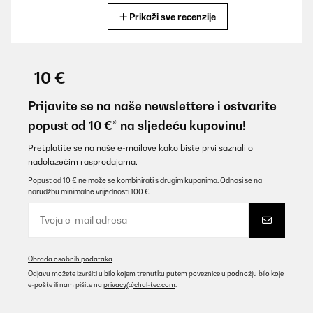
Prikaži sve recenzije
Prevedi
POTVRĐENI PREGLED
09/12/2024
-10 €
Funktioniert sehr gut, macht warm und sieht gut aus. Einfache
Montage und leichte Bedienung. Am Anfang hat ziemlich nach
Prijavite se na naše newslettere i ostvarite
Plastik gerochen, aber nach ein paar Tagen hat sich das gelegt.
popust od 10 €* na sljedeću kupovinu!
Jetzt macht es, was es soll.
Amazon-Benutzer
Pretplatite se na naše e-mailove kako biste prvi saznali o
nadolazećim rasprodajama.
Prevedi
Popust od 10 € ne može se kombinirati s drugim kuponima. Odnosi se na
narudžbu minimalne vrijednosti 100 €.
POTVRĐENI PREGLED
03/11/2024
He estado esperando varias semanas a que empiece a hacer frío
para poder emitir una opinión. Ahora que lo utilizado, es un
Obrada osobnih podataka
producto que recomendaría. Calienta rápido y es capaz con los
Odjavu možete izvršiti u bilo kojem trenutku putem poveznice u podnožju bilo koje
metros que recomienda. Encima es de las primeras veces que
e-pošte ili nam pišite na
privacy@chal-tec.com
.
una calefacción consume poco. Por último es bonito y delgado,
queda bien en la habitación.