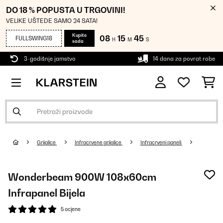
DO 18 % POPUSTA U TRGOVINI!
VELIKE UŠTEDE SAMO 24 SATA!
Kupite
08
15
45
FULLSWING18
H
M
S
sada
3-godišnje jamstvo
14 dana za povrat robe
Grijalice
Infracrvene grijalice
Infracrveni paneli
Wonderbeam 900W 108x60cm
Infrapanel Bijela
5 ocjene