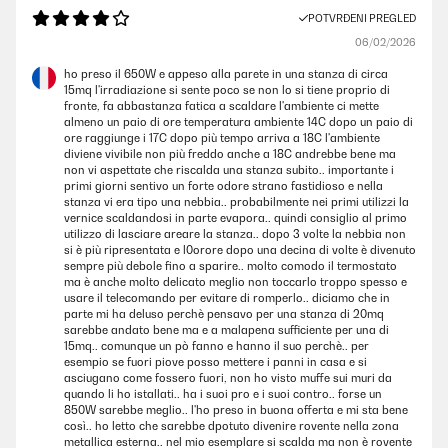
POTVRĐENI PREGLED
06/02/2026
ho preso il 650W e appeso alla parete in una stanza di circa
15mq l'irradiazione si sente poco se non lo si tiene proprio di
fronte, fa abbastanza fatica a scaldare l'ambiente ci mette
almeno un paio di ore temperatura ambiente 14C dopo un paio di
ore raggiunge i 17C dopo più tempo arriva a 18C l'ambiente
diviene vivibile non più freddo anche a 18C andrebbe bene ma
non vi aspettate che riscalda una stanza subito.. importante i
primi giorni sentivo un forte odore strano fastidioso e nella
stanza vi era tipo una nebbia.. probabilmente nei primi utilizzi la
vernice scaldandosi in parte evapora.. quindi consiglio al primo
utilizzo di lasciare areare la stanza.. dopo 3 volte la nebbia non
si è più ripresentata e l0orore dopo una decina di volte è divenuto
sempre più debole fino a sparire.. molto comodo il termostato
ma è anche molto delicato meglio non toccarlo troppo spesso e
usare il telecomando per evitare di romperlo.. diciamo che in
parte mi ha deluso perchè pensavo per una stanza di 20mq
sarebbe andato bene ma e a malapena sufficiente per una di
15mq.. comunque un pò fanno e hanno il suo perchè.. per
esempio se fuori piove posso mettere i panni in casa e si
asciugano come fossero fuori, non ho visto muffe sui muri da
quando li ho istallati.. ha i suoi pro e i suoi contro.. forse un
850W sarebbe meglio.. l'ho preso in buona offerta e mi sta bene
così.. ho letto che sarebbe dpotuto divenire rovente nella zona
metallica esterna.. nel mio esemplare si scalda ma non è rovente