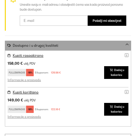
Unesite svoju e-mail adresu i obavijestit ćemo vas kada proizvod ponovno
bude dostupan.
Pošalji mi obavijest
Dostupno i u drugoj kvaliteti
Kupiti raspakirano
158,00 €
uklj. PDV
Dodaj u
FULLSWING18
-18%
S kuponom:
129,56 €
košaricu
Informacije o proizvodu
Kupiti korišteno
149,00 €
uklj. PDV
Dodaj u
FULLSWING18
-18%
S kuponom:
122,18 €
košaricu
Informacije o proizvodu