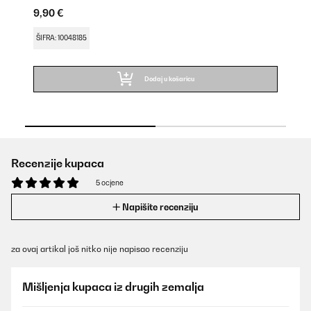
9,90 €
16
ŠIFRA: 10048185
ŠI
Dodaj u košaricu
Recenzije kupaca
5 ocjene
Napišite recenziju
za ovaj artikal još nitko nije napisao recenziju
Mišljenja kupaca iz drugih zemalja