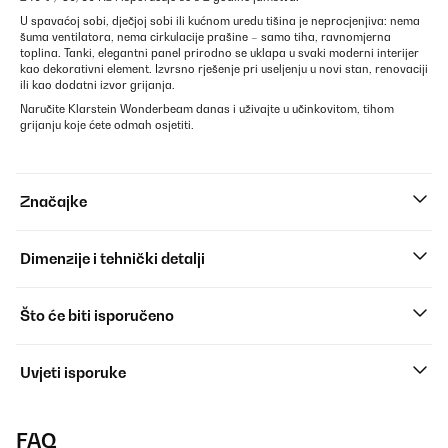
U spavaćoj sobi, dječjoj sobi ili kućnom uredu tišina je neprocjenjiva: nema
šuma ventilatora, nema cirkulacije prašine – samo tiha, ravnomjerna
toplina. Tanki, elegantni panel prirodno se uklapa u svaki moderni interijer
kao dekorativni element. Izvrsno rješenje pri useljenju u novi stan, renovaciji
ili kao dodatni izvor grijanja.
Naručite Klarstein Wonderbeam danas i uživajte u učinkovitom, tihom
grijanju koje ćete odmah osjetiti.
Značajke
Dimenzije i tehnički detalji
Što će biti isporučeno
Uvjeti isporuke
FAQ