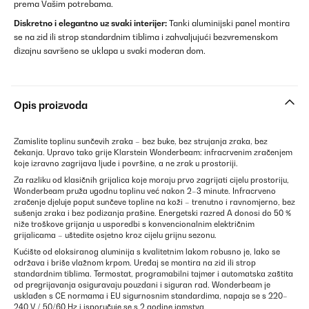
prema Vašim potrebama.
Diskretno i elegantno uz svaki interijer:
Tanki aluminijski panel montira
se na zid ili strop standardnim tiblima i zahvaljujući bezvremenskom
dizajnu savršeno se uklapa u svaki moderan dom.
Opis proizvoda
Zamislite toplinu sunčevih zraka – bez buke, bez strujanja zraka, bez
čekanja. Upravo tako grije Klarstein Wonderbeam: infracrvenim zračenjem
koje izravno zagrijava ljude i površine, a ne zrak u prostoriji.
Za razliku od klasičnih grijalica koje moraju prvo zagrijati cijelu prostoriju,
Wonderbeam pruža ugodnu toplinu već nakon 2–3 minute. Infracrveno
zračenje djeluje poput sunčeve topline na koži – trenutno i ravnomjerno, bez
sušenja zraka i bez podizanja prašine. Energetski razred A donosi do 50 %
niže troškove grijanja u usporedbi s konvencionalnim električnim
grijalicama – uštedite osjetno kroz cijelu grijnu sezonu.
Kućište od eloksiranog aluminija s kvalitetnim lakom robusno je, lako se
održava i briše vlažnom krpom. Uređaj se montira na zid ili strop
standardnim tiblima. Termostat, programabilni tajmer i automatska zaštita
od pregrijavanja osiguravaju pouzdani i siguran rad. Wonderbeam je
usklađen s CE normama i EU sigurnosnim standardima, napaja se s 220–
240 V / 50/60 Hz i isporučuje se s 2 godine jamstva.