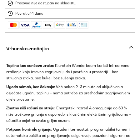
Proizvod nije dostupan na skladištu.
Povrat u 14 dana
Vrhunske značajke
Toplina kao sunčeve zrake:
Klarstein Wonderbeam koristi infracrveno
zračenje koje izravno zagrijava ljude i površine u prostoriji – bez
strujanja zraka, bez buke i bez sušenja zraka.
Ugoda odmah, bez čekanja:
Već nakon 2–3 minute od uključivanja
osjećate ugodnu toplinu – nema potrebe za prethodnim zagrijavanjem
cijele prostorije.
Znatno niži računi za struju:
Energetski razred A omogućuje do 50 %
niže troškove grijanja u usporedbi s klasičnim električnim grijalicama –
uštedite osjetno svake grijne sezone.
Potpuna kontrola grijanja:
Ugrađeni termostat, programabilni tajmer i
automatska zaštita od pregrijavanja osiguravaju pouzdan i siguran rad