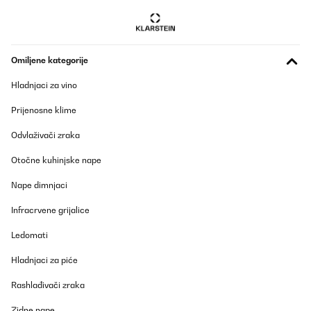
Usuario/a de amazon
Prevedi
Omiljene kategorije
Hladnjaci za vino
Prijenosne klime
Odvlaživači zraka
Otočne kuhinjske nape
Nape dimnjaci
Infracrvene grijalice
Ledomati
Hladnjaci za piće
Rashlađivači zraka
Zidne nape