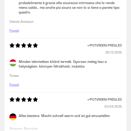
probabilmente è grazie alla sicurezza intrinseca che lo rende
meno caldo.. ma anche più sicuro se non lo si tiene a parete tipo
quadro.
Utente Amazon
Prevedi
POTVRĐENI PREGLED
29/12/2025
Minden tekintetben kítűnő termék. Gyorsan meleg lesz a
helyiségben, könnyen felrakható, mutatós.
Tímea
Prevedi
POTVRĐENI PREGLED
02/04/2025
Alles bestens. Macht schnell warm und ist gut einzustellen
Amazon-Benutzer