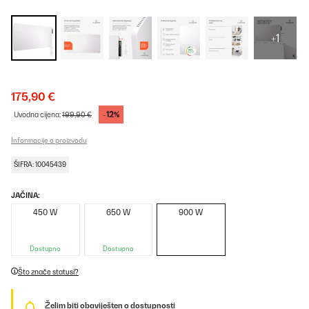
+1
175,90 €
-12%
Uvodna cijena:
199,90 €
Informacije o proizvodu
ŠIFRA: 10045439
JAČINA:
450 W
650 W
900 W
Dostupno
Dostupno
Što znače statusi?
Želim biti obaviješten o dostupnosti