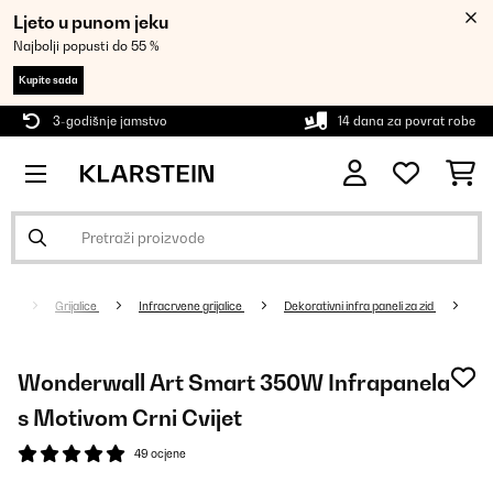
Ljeto u punom jeku
Najbolji popusti do 55 %
Kupite sada
3-godišnje jamstvo
14 dana za povrat robe
Grijalice
Infracrvene grijalice
Dekorativni infra paneli za zid
Wonderwall Art Smart 350W Infrapanela
s Motivom Crni Cvijet
49 ocjene