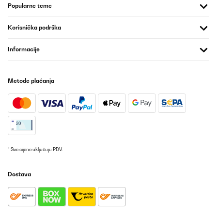
potencia cuando no hay nadie delante. Además, al no tener
Popularne teme
ventilador, es totalmente silencioso, perfecto para trabajar, leer
o dormir sin ruidos.El diseño es moderno, discreto y al ir en la
pared no ocupa espacio. La instalación es sencilla y el panel
Korisnička podrška
frontal se limpia fácilmente.En conjunto, un radiador muy
recomendable si buscas bajo consumo, silencio total, calor
directo y agradable, y la comodidad de controlarlo desde el
Informacije
móvil, siempre teniendo en cuenta que funciona mejor cuando
estás relativamente cerca de él.
Usuario/a de amazon
Metode plaćanja
Prevedi
POTVRĐENI PREGLED
20/01/2026
Abbiamo acquistato questo quadro elettrico quasi un anno fa, ci
* Sve cijene uključuju PDV.
siamo trovati benissimo, oltre ad essere molto bello
esteticamente é anche molto utile.É un quadro a infrarossi,
ovviamente non riesce a riscaldare una grande stanza, ma una
Dostava
di 10/15mq riesce benissimo a dare quel calore
piacevole.Riscalda soprattutto la parte dove viene appoggiato e
se ci sono oggetti vicino a sé!È un acquisto molto carino, lo
ricomprerò sicuramente per un’altra stanza.Super consigliato
Utente Amazon