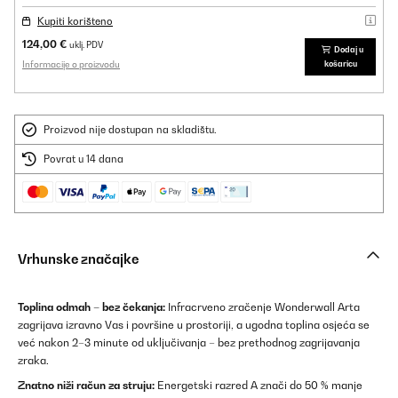
Kupiti korišteno
124,00 €
uklj. PDV
Dodaj u
Informacije o proizvodu
košaricu
Proizvod nije dostupan na skladištu.
Povrat u 14 dana
Vrhunske značajke
Toplina odmah – bez čekanja:
Infracrveno zračenje Wonderwall Arta
zagrijava izravno Vas i površine u prostoriji, a ugodna toplina osjeća se
već nakon 2–3 minute od uključivanja – bez prethodnog zagrijavanja
zraka.
Znatno niži račun za struju:
Energetski razred A znači do 50 % manje