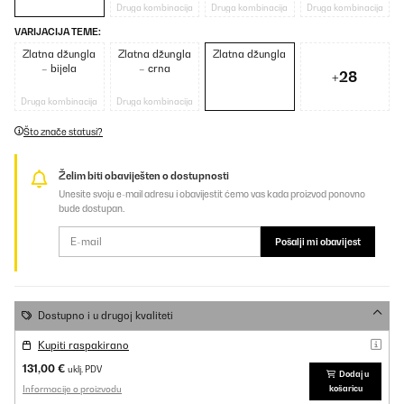
Druga kombinacija
Druga kombinacija
Druga kombinacija
VARIJACIJA TEME:
Zlatna džungla
Zlatna džungla
Zlatna džungla
– bijela
– crna
+28
Druga kombinacija
Druga kombinacija
Što znače statusi?
Želim biti obaviješten o dostupnosti
Unesite svoju e-mail adresu i obavijestit ćemo vas kada proizvod ponovno
bude dostupan.
Pošalji mi obavijest
Dostupno i u drugoj kvaliteti
Kupiti raspakirano
131,00 €
uklj. PDV
Dodaj u
Informacije o proizvodu
košaricu