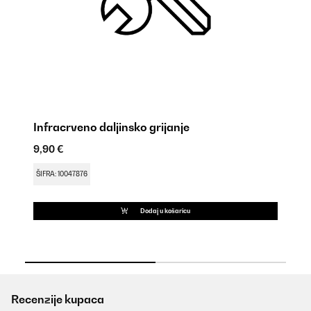
Infracrveno daljinsko grijanje
K
9,90 €
9,
ŠIFRA: 10047876
ŠI
Dodaj u košaricu
Recenzije kupaca