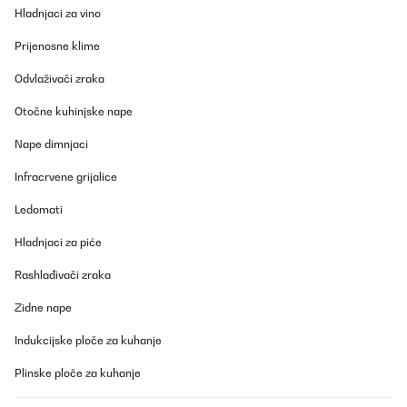
Das Thema Infrarot Heizung zieht bei mir zum ersten mal
Hladnjaci za vino
ein.Mein Ziel ist Eine Notheizung für einen Stromausfall zu haben.
Im Zusammenspiel mit einem Energiespeicher ist dann auch ein
Prijenosne klime
Zimmer im Winter warm. Ist zwar dafür nicht gedacht
funktioniert aber trotzdem.
Odvlaživači zraka
Amazon-Benutzer
Otočne kuhinjske nape
Prevedi
Nape dimnjaci
POTVRĐENI PREGLED
Infracrvene grijalice
22/01/2026
Ledomati
Muy interesante si buscas un sistema de calefacción de bajo
consumo que ofrezca un calor directo y agradable. Al ser de
Hladnjaci za piće
infrarrojos, no calienta el aire como un calefactor tradicional,
sino que transmite calor por radiación, lo que resulta muy
Rashlađivači zraka
cómodo y no reseca el ambiente.Los 700 W rinden bien, pero es
importante tener en cuenta que el calor se nota sobre todo a un
par de metros. Por eso es ideal colocarlo en la zona superior del
Zidne nape
sofá o de la cama, donde realmente te llega el calor de forma
directa. Si lo instalas a tres metros o más, la sensación térmica
Indukcijske ploče za kuhanje
disminuye bastante y no calienta tanto la estancia.La
conectividad WiFi y la app son muy prácticas para encenderlo,
Plinske ploče za kuhanje
programarlo o ajustar la temperatura desde el móvil. La
detección de presencia ayuda a ahorrar energía reduciendo la