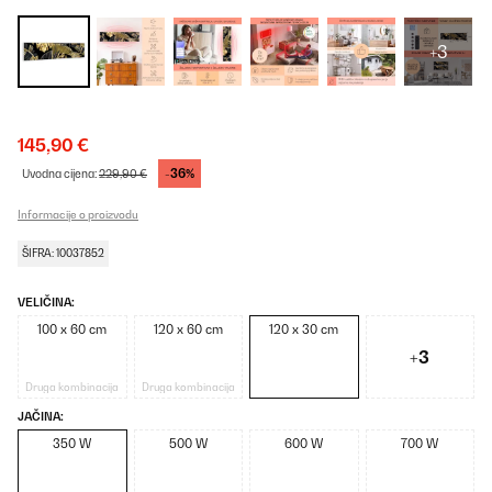
+3
145,90 €
-36%
Uvodna cijena:
229,90 €
Informacije o proizvodu
ŠIFRA: 10037852
VELIČINA:
100 x 60 cm
120 x 60 cm
120 x 30 cm
+3
Druga kombinacija
Druga kombinacija
JAČINA:
350 W
500 W
600 W
700 W