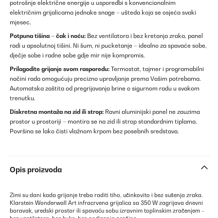
potrošnje električne energije u usporedbi s konvencionalnim
električnim grijalicama jednake snage – ušteda koja se osjeća svaki
mjesec.
Potpuna tišina – čak i noću:
Bez ventilatora i bez kretanja zraka, panel
radi u apsolutnoj tišini. Ni šum, ni pucketanje – idealno za spavaće sobe,
dječje sobe i radne sobe gdje mir nije kompromis.
Prilagodite grijanje svom rasporedu:
Termostat, tajmer i programabilni
načini rada omogućuju precizno upravljanje prema Vašim potrebama.
Automatska zaštita od pregrijavanja brine o sigurnom radu u svakom
trenutku.
Diskretna montaža na zid ili strop:
Ravni aluminijski panel ne zauzima
prostor u prostoriji – montira se na zid ili strop standardnim tiplama.
Površina se lako čisti vlažnom krpom bez posebnih sredstava.
Opis proizvoda
Zimi su dani kada grijanje treba raditi tiho, učinkovito i bez sušenja zraka.
Klarstein Wonderwall Art infracrvena grijalica sa 350 W zagrijava dnevni
boravak, uredski prostor ili spavaću sobu izravnim toplinskim zračenjem –