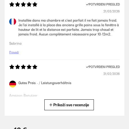
POTVRĐENI PREGLED
21/03/2026
Installée dans ma chambre et c'est parfait il ne fait jamais froid.
Je l'ai installé à la place des anciens grille pains sous la fenêtre à
hauteur de lit et la distance est parfaite. Jamais trop chaud et
jamais froid. Aucun complètement nécessaire pour 10-12m2.
Sabrina
Prevedi
POTVRĐENI PREGLED
21/02/2026
Gutes Preis - / Leistungsverhältnis
Amazon-Benutzer
Prikaži sve recenzije
Prevedi
POTVRĐENI PREGLED
07/02/2026