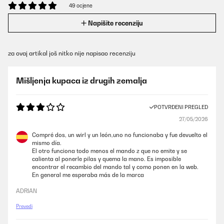
49 ocjene
Napišite recenziju
za ovaj artikal još nitko nije napisao recenziju
Mišljenja kupaca iz drugih zemalja
POTVRĐENI PREGLED
27/05/2026
Compré dos, un wirl y un león,uno no funcionaba y fue devuelto el
mismo día.
El otro funciona todo menos el mando z que no emite y se
calienta al ponerle pilas y quema la mano. Es imposible
encontrar el recambio del mando tal y como ponen en la web.
En general me esperaba más de la marca
ADRIAN
Prevedi