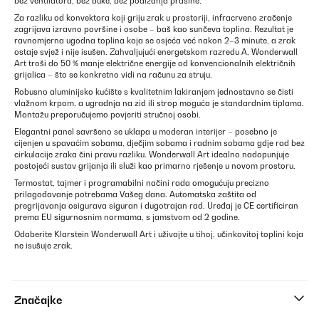
bez ventilatora, bez buke, bez podizanja prašine.
Za razliku od konvektora koji griju zrak u prostoriji, infracrveno zračenje
zagrijava izravno površine i osobe – baš kao sunčeva toplina. Rezultat je
ravnomjerna ugodna toplina koja se osjeća već nakon 2–3 minute, a zrak
ostaje svjež i nije isušen. Zahvaljujući energetskom razredu A, Wonderwall
Art troši do 50 % manje električne energije od konvencionalnih električnih
grijalica – što se konkretno vidi na računu za struju.
Robusno aluminijsko kućište s kvalitetnim lakiranjem jednostavno se čisti
vlažnom krpom, a ugradnja na zid ili strop moguća je standardnim tiplama.
Montažu preporučujemo povjeriti stručnoj osobi.
Elegantni panel savršeno se uklapa u moderan interijer – posebno je
cijenjen u spavaćim sobama, dječjim sobama i radnim sobama gdje rad bez
cirkulacije zraka čini pravu razliku. Wonderwall Art idealno nadopunjuje
postojeći sustav grijanja ili služi kao primarno rješenje u novom prostoru.
Termostat, tajmer i programabilni načini rada omogućuju precizno
prilagođavanje potrebama Vašeg dana. Automatska zaštita od
pregrijavanja osigurava siguran i dugotrajan rad. Uređaj je CE certificiran
prema EU sigurnosnim normama, s jamstvom od 2 godine.
Odaberite Klarstein Wonderwall Art i uživajte u tihoj, učinkovitoj toplini koja
ne isušuje zrak.
Značajke