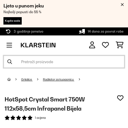
Ljeto u punom jeku
Najbolji popusti do 55 %
Kupite sada
3-godišnje jamstvo
14 dana za povrat robe
Grijalice
Radijator za kupaonicu
HotSpot Crystal Smart 750W
112x58,5cm Infrapanel Bijela
1 ocjena