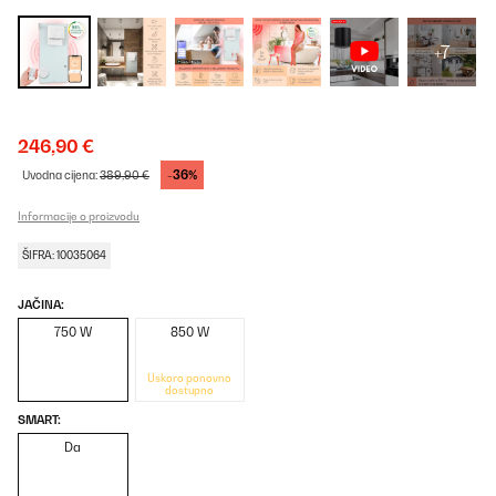
+7
246,90 €
-36%
Uvodna cijena:
389,90 €
Informacije o proizvodu
ŠIFRA: 10035064
JAČINA:
750 W
850 W
Uskoro ponovno
dostupno
SMART:
Da