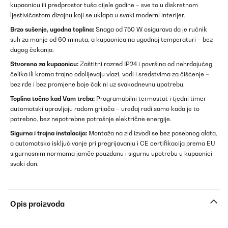
kupaonicu ili predprostor tuša cijele godine – sve to u diskretnom
ljestivičastom dizajnu koji se uklapa u svaki moderni interijer.
Brzo sušenje, ugodna toplina:
Snaga od 750 W osigurava da je ručnik
suh za manje od 60 minuta, a kupaonica na ugodnoj temperaturi – bez
dugog čekanja.
Stvoreno za kupaonicu:
Zaštitni razred IP24 i površina od nehrđajućeg
čelika ili kroma trajno odolijevaju vlazi, vodi i sredstvima za čišćenje –
bez rđe i bez promjene boje čak ni uz svakodnevnu upotrebu.
Toplina točno kad Vam treba:
Programabilni termostat i tjedni timer
automatski upravljaju radom grijača – uređaj radi samo kada je to
potrebno, bez nepotrebne potrošnje električne energije.
Sigurna i trajna instalacija:
Montaža na zid izvodi se bez posebnog alata,
a automatsko isključivanje pri pregrijavanju i CE certifikacija prema EU
sigurnosnim normama jamče pouzdanu i sigurnu upotrebu u kupaonici
svaki dan.
Opis proizvoda