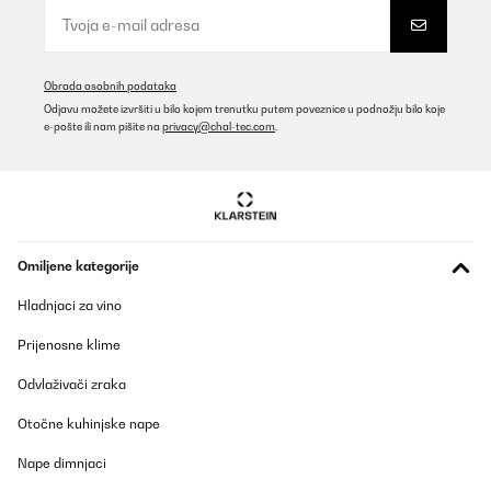
Obrada osobnih podataka
Odjavu možete izvršiti u bilo kojem trenutku putem poveznice u podnožju bilo koje
e-pošte ili nam pišite na
privacy@chal-tec.com
.
Omiljene kategorije
Hladnjaci za vino
Prijenosne klime
Odvlaživači zraka
Otočne kuhinjske nape
Nape dimnjaci