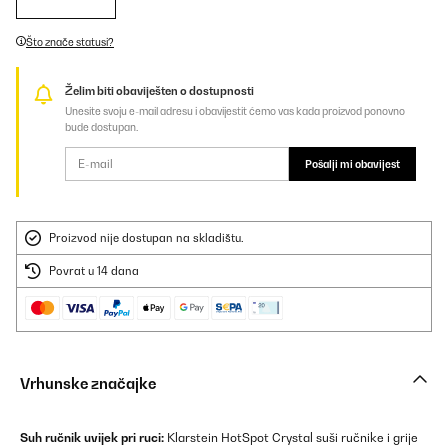
Što znače statusi?
Želim biti obaviješten o dostupnosti
Unesite svoju e-mail adresu i obavijestit ćemo vas kada proizvod ponovno
bude dostupan.
Pošalji mi obavijest
Proizvod nije dostupan na skladištu.
Povrat u 14 dana
Vrhunske značajke
Suh ručnik uvijek pri ruci:
Klarstein HotSpot Crystal suši ručnike i grije