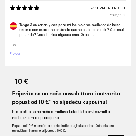
POTVRĐENI PREGLED
20/11/2025
Tengo 3 en casas y son para mi los mejores toalleros de baño
encima con espejo no entiendo que no estén en stock ? Que está
pasando? Necesitarías algunos mas. Gracias
Ines
Prevedi
-10 €
Prijavite se na naše newslettere i ostvarite
popust od 10 €* na sljedeću kupovinu!
Pretplatite se na naše e-mailove kako biste prvi saznali o
nadolazećim rasprodajama.
Popust od 10 € ne može se kombinirati s drugim kuponima. Odnosi se na
narudžbu minimalne vrijednosti 100 €.