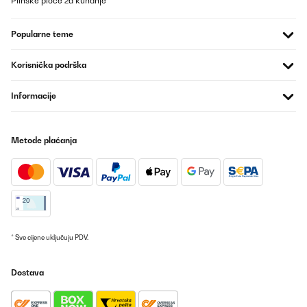
Plinske ploče za kuhanje
programarlo o ajustar la temperatura desde el móvil. La
detección de presencia ayuda a ahorrar energía reduciendo la
potencia cuando no hay nadie delante. Además, al no tener
Popularne teme
ventilador, es totalmente silencioso, perfecto para trabajar, leer
o dormir sin ruidos.El diseño es moderno, discreto y al ir en la
pared no ocupa espacio. La instalación es sencilla y el panel
Korisnička podrška
frontal se limpia fácilmente.En conjunto, un radiador muy
recomendable si buscas bajo consumo, silencio total, calor
directo y agradable, y la comodidad de controlarlo desde el
Informacije
móvil, siempre teniendo en cuenta que funciona mejor cuando
estás relativamente cerca de él.
Usuario/a de amazon
Metode plaćanja
Prevedi
POTVRĐENI PREGLED
20/01/2026
Abbiamo acquistato questo quadro elettrico quasi un anno fa, ci
* Sve cijene uključuju PDV.
siamo trovati benissimo, oltre ad essere molto bello
esteticamente é anche molto utile.É un quadro a infrarossi,
ovviamente non riesce a riscaldare una grande stanza, ma una
Dostava
di 10/15mq riesce benissimo a dare quel calore
piacevole.Riscalda soprattutto la parte dove viene appoggiato e
se ci sono oggetti vicino a sé!È un acquisto molto carino, lo
ricomprerò sicuramente per un’altra stanza.Super consigliato