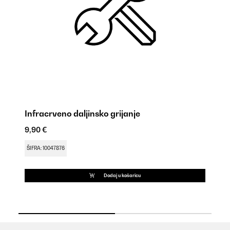
Infracrveno daljinsko grijanje
K
9,90 €
9,
ŠIFRA: 10047876
ŠI
Dodaj u košaricu