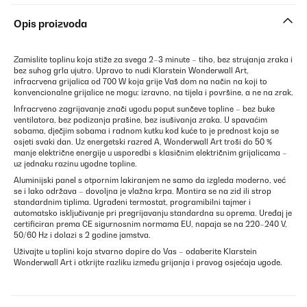
Opis proizvoda
Zamislite toplinu koja stiže za svega 2–3 minute – tiho, bez strujanja zraka i
bez suhog grla ujutro. Upravo to nudi Klarstein Wonderwall Art,
infracrvena grijalica od 700 W koja grije Vaš dom na način na koji to
konvencionalne grijalice ne mogu: izravno, na tijela i površine, a ne na zrak.
Infracrveno zagrijavanje znači ugodu poput sunčeve topline – bez buke
ventilatora, bez podizanja prašine, bez isušivanja zraka. U spavaćim
sobama, dječjim sobama i radnom kutku kod kuće to je prednost koja se
osjeti svaki dan. Uz energetski razred A, Wonderwall Art troši do 50 %
manje električne energije u usporedbi s klasičnim električnim grijalicama –
uz jednaku razinu ugodne topline.
Aluminijski panel s otpornim lakiranjem ne samo da izgleda moderno, već
se i lako održava – dovoljna je vlažna krpa. Montira se na zid ili strop
standardnim tiplima. Ugrađeni termostat, programibilni tajmer i
automatsko isključivanje pri pregrijavanju standardna su oprema. Uređaj je
certificiran prema CE sigurnosnim normama EU, napaja se na 220–240 V,
50/60 Hz i dolazi s 2 godine jamstva.
Uživajte u toplini koja stvarno dopire do Vas – odaberite Klarstein
Wonderwall Art i otkrijte razliku između grijanja i pravog osjećaja ugode.