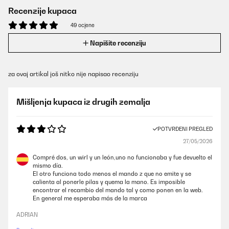
Recenzije kupaca
49 ocjene
Napišite recenziju
za ovaj artikal još nitko nije napisao recenziju
Mišljenja kupaca iz drugih zemalja
POTVRĐENI PREGLED
27/05/2026
Compré dos, un wirl y un león,uno no funcionaba y fue devuelto el
mismo día.
El otro funciona todo menos el mando z que no emite y se
calienta al ponerle pilas y quema la mano. Es imposible
encontrar el recambio del mando tal y como ponen en la web.
En general me esperaba más de la marca
ADRIAN