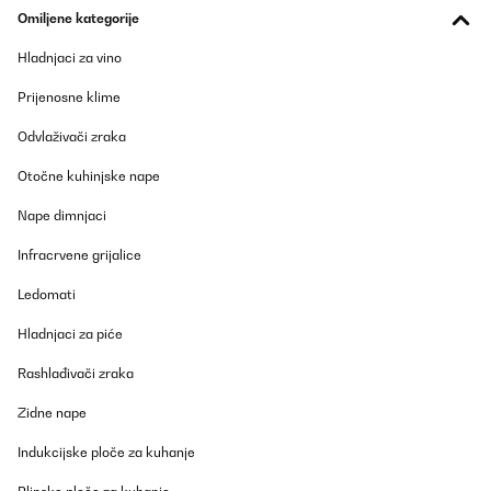
28/01/2026
Omiljene kategorije
Das Thema Infrarot Heizung zieht bei mir zum ersten mal
Hladnjaci za vino
ein.Mein Ziel ist Eine Notheizung für einen Stromausfall zu haben.
Im Zusammenspiel mit einem Energiespeicher ist dann auch ein
Prijenosne klime
Zimmer im Winter warm. Ist zwar dafür nicht gedacht
funktioniert aber trotzdem.
Odvlaživači zraka
Amazon-Benutzer
Otočne kuhinjske nape
Prevedi
Nape dimnjaci
POTVRĐENI PREGLED
Infracrvene grijalice
22/01/2026
Ledomati
Muy interesante si buscas un sistema de calefacción de bajo
consumo que ofrezca un calor directo y agradable. Al ser de
Hladnjaci za piće
infrarrojos, no calienta el aire como un calefactor tradicional,
sino que transmite calor por radiación, lo que resulta muy
Rashlađivači zraka
cómodo y no reseca el ambiente.Los 700 W rinden bien, pero es
importante tener en cuenta que el calor se nota sobre todo a un
par de metros. Por eso es ideal colocarlo en la zona superior del
Zidne nape
sofá o de la cama, donde realmente te llega el calor de forma
directa. Si lo instalas a tres metros o más, la sensación térmica
Indukcijske ploče za kuhanje
disminuye bastante y no calienta tanto la estancia.La
conectividad WiFi y la app son muy prácticas para encenderlo,