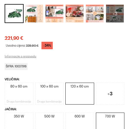
+3
221,90 €
-34%
Uvodna cijena:
339,90 €
Informacije o proizvodu
ŠIFRA: 10037916
VELIČINA:
80 x 60 cm
100 x 60 cm
120 x 60 cm
+3
Druga kombinacija
Druga kombinacija
JAČINA:
350 W
500 W
600 W
700 W