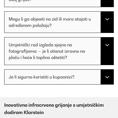
Mogu li ga objesiti na zid ili mora stajati u
određenom položaju?
Umjetnički rad izgleda sjajno na
fotografijama — je li otisnut izravno na
ploču i hoće li toplina oštetiti?
Je li sigurno koristiti u kupaonici?
Inovativno infracrveno grijanje s umjetničkim
dodirom Klarstein