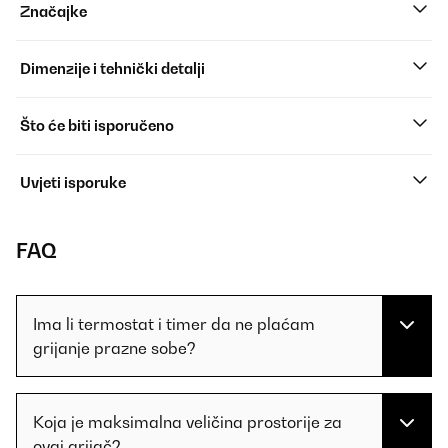
Značajke
Dimenzije i tehnički detalji
Što će biti isporučeno
Uvjeti isporuke
FAQ
Ima li termostat i timer da ne plaćam
grijanje prazne sobe?
Koja je maksimalna veličina prostorije za
ovaj grijač?