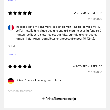
Prevedi
POTVRĐENI PREGLED
21/03/2026
Installée dans ma chambre et c'est parfait il ne fait jamais froid.
Je l'ai installé à la place des anciens grille pains sous la fenêtre à
hauteur de lit et la distance est parfaite. Jamais trop chaud et
jamais froid. Aucun complètement nécessaire pour 10-12m2.
Sabrina
Prevedi
POTVRĐENI PREGLED
21/02/2026
Gutes Preis - / Leistungsverhältnis
Amazon-Benutzer
Prikaži sve recenzije
Prevedi