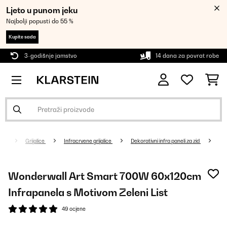
Ljeto u punom jeku
Najbolji popusti do 55 %
Kupite sada
3-godišnje jamstvo
14 dana za povrat robe
Grijalice
Infracrvene grijalice
Dekorativni infra paneli za zid
Wonderwall Art Smart 700W 60x120cm
Infrapanela s Motivom Zeleni List
49 ocjene