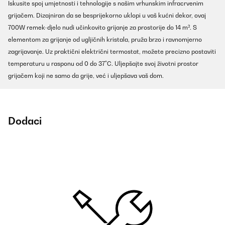
Iskusite spoj umjetnosti i tehnologije s našim vrhunskim infracrvenim
grijačem. Dizajniran da se besprijekorno uklopi u vaš kućni dekor, ovaj
700W remek-djelo nudi učinkovito grijanje za prostorije do 14 m². S
elementom za grijanje od ugljičnih kristala, pruža brzo i ravnomjerno
zagrijavanje. Uz praktični električni termostat, možete precizno postaviti
temperaturu u rasponu od 0 do 37°C. Uljepšajte svoj životni prostor
grijačem koji ne samo da grije, već i uljepšava vaš dom.
Dodaci