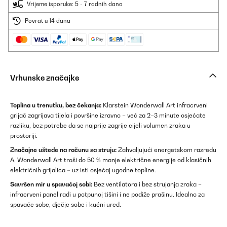
Vrijeme isporuke: 5 - 7 radnih dana
Povrat u 14 dana
Vrhunske značajke
Toplina u trenutku, bez čekanja:
Klarstein Wonderwall Art infracrveni
grijač zagrijava tijela i površine izravno – već za 2–3 minute osjećate
razliku, bez potrebe da se najprije zagrije cijeli volumen zraka u
prostoriji.
Značajne uštede na računu za struju:
Zahvaljujući energetskom razredu
A, Wonderwall Art troši do 50 % manje električne energije od klasičnih
električnih grijalica – uz isti osjećaj ugodne topline.
Savršen mir u spavaćoj sobi:
Bez ventilatora i bez strujanja zraka –
infracrveni panel radi u potpunoj tišini i ne podiže prašinu. Idealno za
spavaće sobe, dječje sobe i kućni ured.