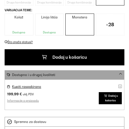
Druga kombinacija
Druga kombinacija
Druga kombinacija
VARIJACIJA TEME:
Kolaž
Linija lišća
Monstera
+28
Dostupno
Dostupno
Što znače statusi?
Dodaj u košaricu
Dostupno i u drugoj kvaliteti
Kupiti raspakirano
199,99 €
uklj. PDV
Dodaj u
Informacije o proizvodu
košaricu
Spremno za dostavu