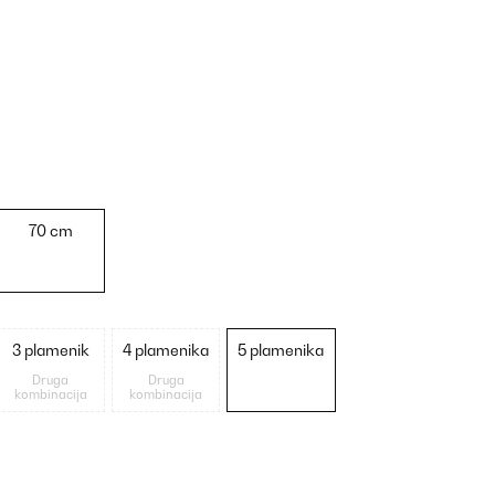
70 cm
3 plamenik
4 plamenika
5 plamenika
Druga
Druga
kombinacija
kombinacija