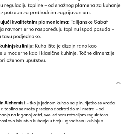
nu regulaciju topline – od snažnog plamena za kuhanje
bez potrebe za prethodnim zagrijavanjem.
ujući kvalitetnim plamenicima:
Talijanske Sabaf
ja ravnomjerno raspoređuju toplinu ispod posuđa –
u tavu podjednako.
uhinjsku liniju:
Kuhalište je dizajnirano kao
e u moderne kao i klasične kuhinje. Točne dimenzije
priloženom uputstvu.
ein Alchemist
– tko je jednom kuhao na plin, rijetko se vraća
 toplina se može precizno dozirati do milimetra – od
anja na laganoj vatri, sve jednom rotacijom regulatora.
osi ovo iskustvo kuhanja u tvoju ugradbenu kuhinju s