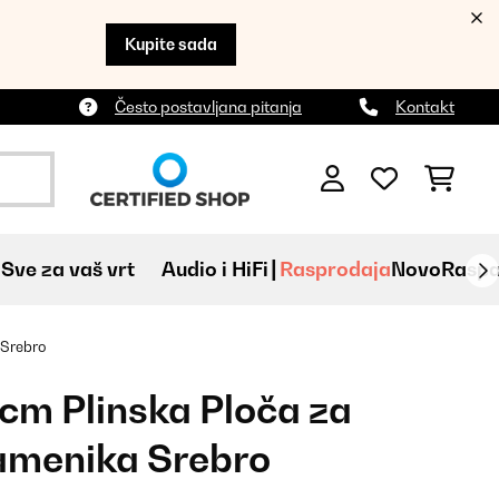
Kupite sada
Često postavljana pitanja
Kontakt
Sve za vaš vrt
Audio i HiFi
Rasprodaja
Novo
Raspa
 Srebro
cm Plinska Ploča za
amenika Srebro