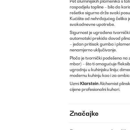
Pet aluminijskih plamenika s 
raspodjelu topline – bilo da kor
rešetke sigurno drže svaki pos
Kućište od nehrđajućeg čelika j
svakodnevne upotrebe.
Sigurnost je ugrađena tvornički
automatski prekida dovod plina.
– jedan pritisak gumba i plame
nenamjerno uključivanje.
Ploča je tvornički podešena na z
mbar) – što ti omogućuje fleksibi
ugradnju u kuhinjsku liniju; dim
modernu kuhinju kao i za ambici
Uzmi
Klarstein
Alchemist plinski
cijene profesionalni kuhari.
Značajke