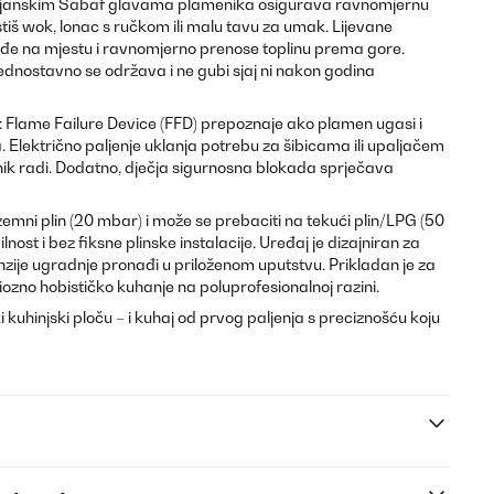
talijanskim Sabaf glavama plamenika osigurava ravnomjernu
istiš wok, lonac s ručkom ili malu tavu za umak. Lijevane
uđe na mjestu i ravnomjerno prenose toplinu prema gore.
ednostavno se održava i ne gubi sjaj ni nakon godina
: Flame Failure Device (FFD) prepoznaje ako plamen ugasi i
 Električno paljenje uklanja potrebu za šibicama ili upaljačem
nik radi. Dodatno, dječja sigurnosna blokada sprječava
emni plin (20 mbar) i može se prebaciti na tekući plin/LPG (50
lnost i bez fiksne plinske instalacije. Uređaj je dizajniran za
enzije ugradnje pronađi u priloženom uputstvu. Prikladan je za
ozno hobističko kuhanje na poluprofesionalnoj razini.
 kuhinjski ploču – i kuhaj od prvog paljenja s preciznošću koju