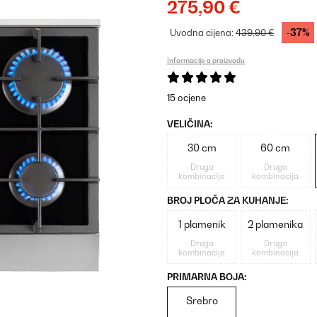
275,90 €
-37%
Uvodna cijena:
439,90 €
Informacije o proizvodu
15 ocjene
VELIČINA:
30 cm
60 cm
Druga
Druga
kombinacija
kombinacija
BROJ PLOČA ZA KUHANJE:
1 plamenik
2 plamenika
Druga
Druga
kombinacija
kombinacija
PRIMARNA BOJA:
Srebro