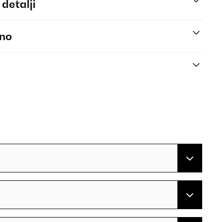
 detalji
eno