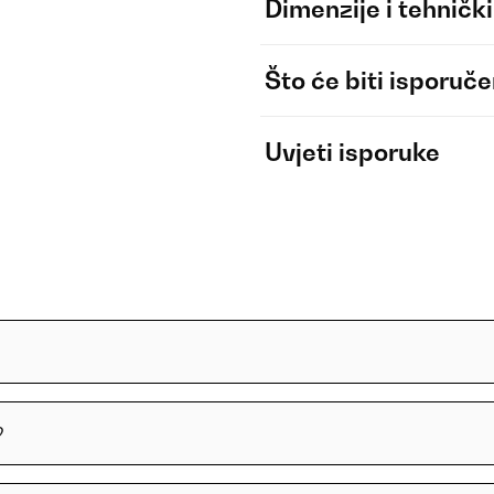
Dimenzije i tehnički
Što će biti isporuč
Uvjeti isporuke
?