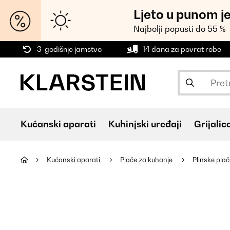
Ljeto u punom j
Najbolji popusti do 55 %
3-godišnje jamstvo
14 dana za povrat robe
Kućanski aparati
Kuhinjski uređaji
Grijalic
Kućanski aparati
Ploče za kuhanje
Plinske plo