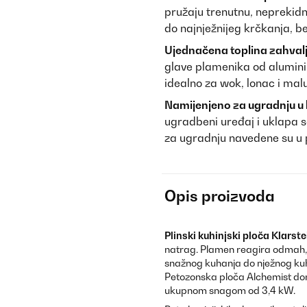
pružaju trenutnu, neprekid
do najnježnijeg krčkanja, 
Ujednačena toplina zahvalj
glave plamenika od alumini
idealno za wok, lonac i mal
Namijenjeno za ugradnju u k
ugradbeni uređaj i uklapa s
za ugradnju navedene su u 
Opis proizvoda
Plinski kuhinjski ploča Klarst
natrag. Plamen reagira odmah, a
snažnog kuhanja do nježnog kuh
Petozonska ploča Alchemist don
ukupnom snagom od 3,4 kW.