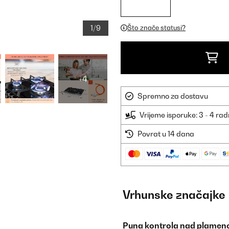
1/9
Što znače statusi?
+4
Spremno za dostavu
Vrijeme isporuke: 3 - 4 ra
Povrat u 14 dana
Vrhunske značajke
Puna kontrola nad plamen