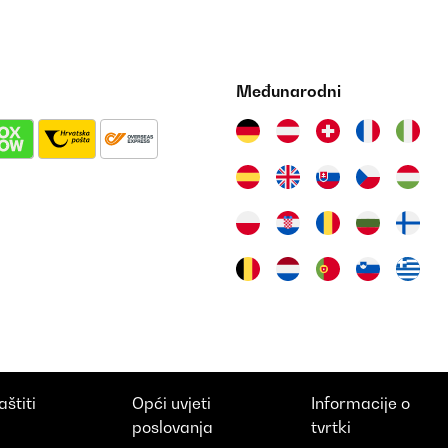
Međunarodni
aštiti
Opći uvjeti
Informacije o
i
poslovanja
tvrtki