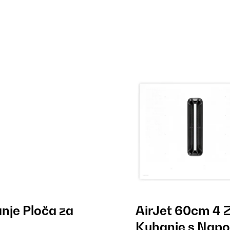
nje Ploča za
AirJet 60cm 4 
Kuhanje s Napo