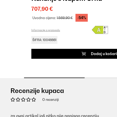
707,90 €
-54%
Uvodna cijena:
1.569,90 €
Informacije o proizvodu
ŠIFRA: 10046661
Dodaj u košar
Recenzije kupaca
O recenziji
za ovaj artikal još nitko nije napisao recenziju