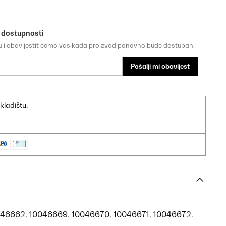
o dostupnosti
su i obavijestit ćemo vas kada proizvod ponovno bude dostupan.
Pošalji mi obavijest
kladištu.
0046662, 10046669, 10046670, 10046671, 10046672.