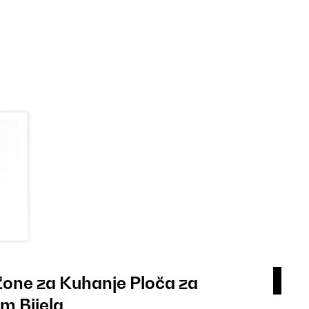
Zone za Kuhanje Ploča za
Air
m Bijela
za 