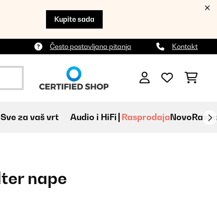
Kupite sada
Često postavljana pitanja
Kontakt
Sve za vaš vrt
Audio i HiFi
Rasprodaja
Novo
Raspa
ilter nape