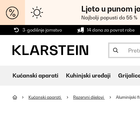
Ljeto u punom j
Najbolji popusti do 55 %
3-godišnje jamstvo
14 dana za povrat robe
Kućanski aparati
Kuhinjski uređaji
Grijalic
Kućanski aparati
Rezervni dijelovi
Aluminijski f