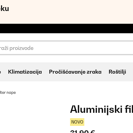
eku
e
Klimatizacija
Pročišćavanje zraka
Roštilji
ilter nape
Aluminijski f
NOVO