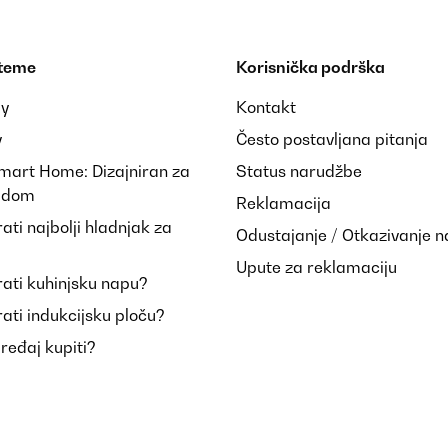
 teme
Korisnička podrška
ay
Kontakt
y
Često postavljana pitanja
Smart Home: Dizajniran za
Status narudžbe
i dom
Reklamacija
ti najbolji hladnjak za
Odustajanje / Otkazivanje 
Upute za reklamaciju
ati kuhinjsku napu?
ati indukcijsku ploču?
uređaj kupiti?