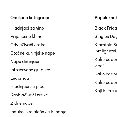
Omiljene kategorije
Popularne
Hladnjaci za vino
Black Frid
Prijenosne klime
Singles Da
Odvlaživači zraka
Klarstein 
inteligentn
Otočne kuhinjske nape
Kako odabra
Nape dimnjaci
vino?
Infracrvene grijalice
Kako odabr
Ledomati
Kako odabr
Hladnjaci za piće
Koji klima 
Rashlađivači zraka
Zidne nape
Indukcijske ploče za kuhanje