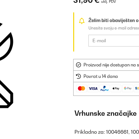
31,90 €
uklj. PDV
Želim biti obaviješten 
Unesite svoju e-mail adre
Proizvod nije dostupan na s
Povrat u 14 dana
Vrhunske značajke
Prikladno za: 10046661, 1