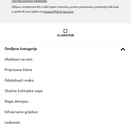
Obrada osobnih podataka
Odjavu možete izvršiti u bilo kojem trenutku putem poveznice u podnožju bilo koje
e-pošte ili nam pišite na
privacy@chal-tec.com
.
Omiljene kategorije
Hladnjaci za vino
Prijenosne klime
Odvlaživači zraka
Otočne kuhinjske nape
Nape dimnjaci
Infracrvene grijalice
Ledomati