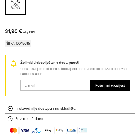
31,90 €
uklj. PDV
ŠIFRA: 10048685
Želim biti obaviješten o dostupnosti
Unesite svoju e-mail adresu i obavijestit ćemo vas kada proizvod ponovno
bude dostupan.
Pošalji mi obavijest
Proizvod nije dostupan na skladištu.
Povrat u 14 dana