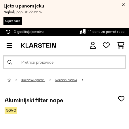
Ljeto u punom jeku
Najbolji popusti do 55 %
Kupite sada
3-godišnje jamstvo
14 dana za povrat robe
Kućanski aparati
Rezervni dijelovi
Aluminijski filter nape
NOVO