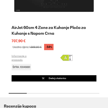
AirJet 60cm 4 Zone za Kuhanje Ploča za
A
Kuhanje s Napom Crna
K
707,90 €
1.
-54%
Uvodna cijena:
1.569,90 €
Uv
Informacije o
Inf
proizvodu
pro
ŠIFRA: 10046661
ŠI
Dodaj u košaricu
Recenzije kupaca