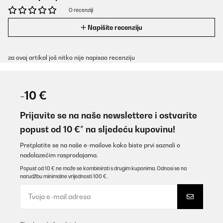
O recenziji
Napišite recenziju
za ovaj artikal još nitko nije napisao recenziju
-10 €
Prijavite se na naše newslettere i ostvarite
popust od 10 €* na sljedeću kupovinu!
Pretplatite se na naše e-mailove kako biste prvi saznali o
nadolazećim rasprodajama.
Popust od 10 € ne može se kombinirati s drugim kuponima. Odnosi se na
narudžbu minimalne vrijednosti 100 €.