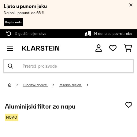
Ljeto u punom jeku
Najbolji popusti do 55 %
Kupite sada
3-godišnje jamstvo
14 dana za povrat robe
Kućanski aparati
Rezervni dijelovi
Aluminijski filter za napu
NOVO