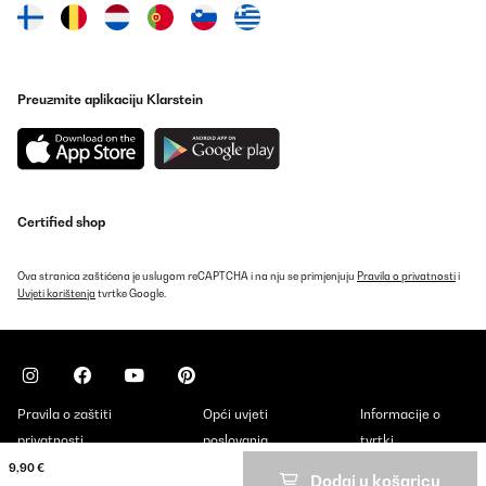
Preuzmite aplikaciju Klarstein
Certified shop
Ova stranica zaštićena je uslugom reCAPTCHA i na nju se primjenjuju
Pravila o privatnosti
i
Uvjeti korištenja
tvrtke Google.
Pravila o zaštiti
Opći uvjeti
Informacije o
privatnosti
poslovanja
tvrtki
9,90 €
Dodaj u košaricu
Copyright © 2026 Klarstein. All rights reserved