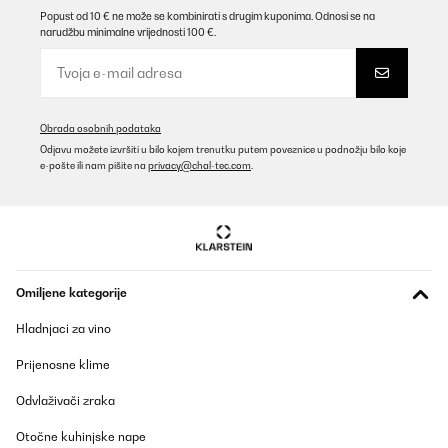
Popust od 10 € ne može se kombinirati s drugim kuponima. Odnosi se na
narudžbu minimalne vrijednosti 100 €.
Obrada osobnih podataka
Odjavu možete izvršiti u bilo kojem trenutku putem poveznice u podnožju bilo koje
e-pošte ili nam pišite na
privacy@chal-tec.com
.
Omiljene kategorije
Hladnjaci za vino
Prijenosne klime
Odvlaživači zraka
Otočne kuhinjske nape