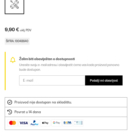
9,90 €
uklj. PDV
ŠIFRA: 10048640
Želim biti obaviješten o dostupnosti
Unesite svoju e-mail adresu i obavijestit ćemo vas kada proizvod ponovno
bude dostupan.
Pošalji mi obavijest
Proizvod nije dostupan na skladištu.
Povrat u 14 dana