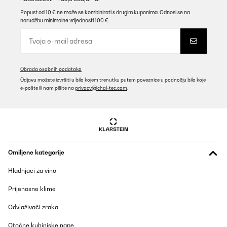
Popust od 10 € ne može se kombinirati s drugim kuponima. Odnosi se na
narudžbu minimalne vrijednosti 100 €.
Obrada osobnih podataka
Odjavu možete izvršiti u bilo kojem trenutku putem poveznice u podnožju bilo koje
e-pošte ili nam pišite na
privacy@chal-tec.com
.
Omiljene kategorije
Hladnjaci za vino
Prijenosne klime
Odvlaživači zraka
Otočne kuhinjske nape