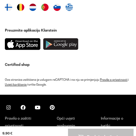
Preuzmite aplikaciju Klarstein
Certified shop
Ova stranica zaštićena je uslugom reCAPTCHA i na nju se primjenjuju
Pravila o privatnosti
i
Uvjeti korištenja
tvrtke Google.
Pravila o zaštiti
Opći uvjeti
Informacije o
privatnosti
poslovanja
tvrtki
9,90 €