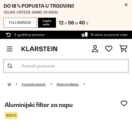
DO 18 % POPUSTA U TRGOVINI!
VELIKE UŠTEDE SAMO 24 SATA!
Kupite
12
56
40
FULLSWING18
H
M
S
sada
3-godišnje jamstvo
14 dana za povrat robe
Kućanski aparati
Rezervni dijelovi
Aluminijski filter za napu
NOVO