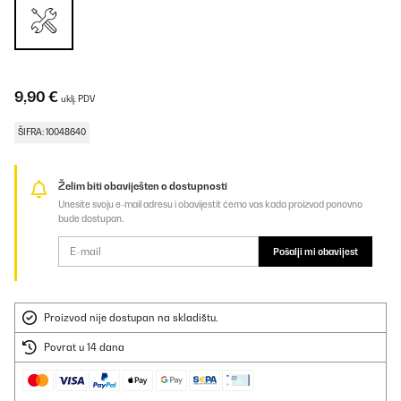
9,90 €
uklj. PDV
ŠIFRA: 10048640
Želim biti obaviješten o dostupnosti
Unesite svoju e-mail adresu i obavijestit ćemo vas kada proizvod ponovno
bude dostupan.
Pošalji mi obavijest
Proizvod nije dostupan na skladištu.
Povrat u 14 dana