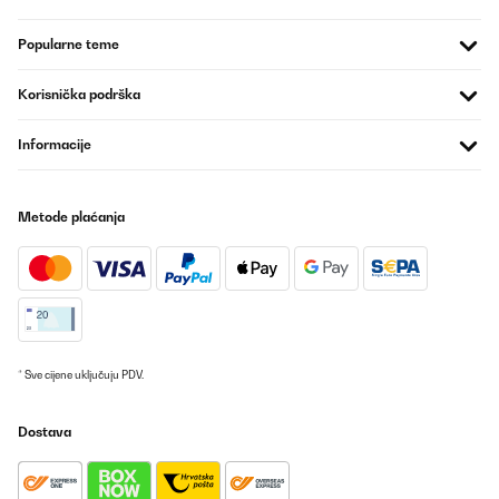
POTVRĐENI PREGLED
Popularne teme
16/10/2025
Korisnička podrška
Bonjour
Merci pour le produit il répond très bien à mes dimensions
satisfait
Informacije
Juste un petit soucis au moment de l'installation de la poignée j'ai
casser moi même la porte
Comment faire pour commander une porte complète
Merci
Metode plaćanja
_______________________________
===============================
RÉPONDRE
===============================
Bonjour Mhend,
Merci pour votre message et nous sommes ravis d'apprendre que
* Sve cijene uključuju PDV.
vous êtes satisfait du produit et qu'il correspond parfaitement à
vos dimensions.
Dostava
Nous sommes désolés d'apprendre le problème avec la porte.
Pour toute assistance, veuillez contacter directement notre
service client. Il se fera un plaisir de vous guider tout au long du
processus et de vous fournir les informations nécessaires.