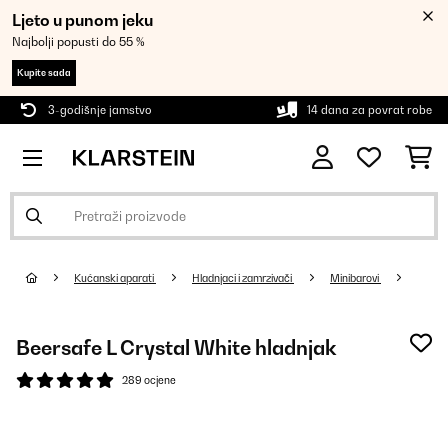
Ljeto u punom jeku
Najbolji popusti do 55 %
Kupite sada
3-godišnje jamstvo
14 dana za povrat robe
Kućanski aparati
Hladnjaci i zamrzivači
Minibarovi
Beersafe L Crystal White hladnjak
289 ocjene