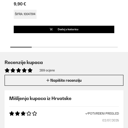
9,90 €
18
ŠIFRA: 10047914
ŠI
Dodaj u košaricu
Recenzije kupaca
289 ocjene
Napišite recenziju
Mišljenja kupaca iz Hrvatske
POTVRĐENI PREGLED
02/07/2025