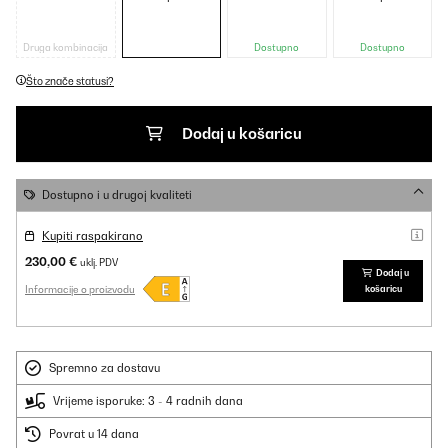
Druga kombinacija
Dostupno
Dostupno
Što znače statusi?
Dodaj u košaricu
Dostupno i u drugoj kvaliteti
Kupiti raspakirano
230,00 €
uklj. PDV
Dodaj u
Informacije o proizvodu
košaricu
Spremno za dostavu
Vrijeme isporuke: 3 - 4 radnih dana
Povrat u 14 dana