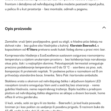
frontom i detaljima od nehrđajućeg čelika možete postaviti ispod pulta,
u policu ili u kut prostorije – bez montaže, odmah u pogonu.
Opis proizvoda
Zamislite: vrući ljetni poslijepodne, gosti su stigli, a hladna pića čekaju na
dohvat ruke – bez gužve oko hladnjaka u kuhinji.
Klarstein Beersafe L
s
kapacitetom od
47 litara
pretvara svaki kutak Vašeg doma u pravi mini-bar.
Kompresorsko hlađenje s EcoExcellence sustavom osigurava ravnomjernu
temperaturu u cijelom unutarnjem prostoru – bez kolebanja koja narušavaju
okus pića, čak i u najtoplijim danima. Petostupanjski termostat omogućuje
precizno podešavanje temperature od 0 do 13 °C – savršeno za pivo, sok,
šampanjac ili proteinski napitak. Tri podesive police s razmakom od 8 cm
prihvaćaju standardne boce, limenke, Tetra Pak i kartonske ambalaže.
Staklena vrata s okvirom od nehrđajućeg čelika i uključivom bijelom LED
rasvjetom iznutra omogućuju Vam uvid u sadržaj bez otvaranja – nema
gubitka hladnoće, nema nepotrebnog traženja. Bijelo kućište s prednjom
pločom od nehrđajućeg čelika elegantno se uklapa u dnevni boravak, home
office ili vrtnu garderubu.
U kući, uredu, sobi za igru ili iza šanka – Beersafe L je kod kuće posvuda.
Izniman je i kao poklon za useljenje ili posebnu prigodu. S razinom buke do