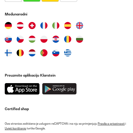
Merci de votre compréhension et n'hésitez pas à nous contacter
si vous avez besoin d'aide.
Međunarodni
Cordialement,
L'équipe Klarstein
_______________________________
Mhend
Prevedi
POTVRĐENI PREGLED
Preuzmite aplikaciju Klarstein
09/10/2025
Ich sag’s gleich: Der Klarstein Minikühlschrank ist mein
heimlicher Lieblingskollege im Büro geworden. Er meckert nicht,
braucht keinen Kaffee und sorgt dafür, dass meiner immer schön
gekühlt bleibt. Was will man mehr?Temperatur? Punktlandung.
Nicht zu warm, nicht zu kalt – einfach perfekt. Oben steht eine
Certified shop
komplette Palette Red Bull, unten wartet die Milch brav auf ihren
Einsatz im Kaffee. Und das Beste: Das Teil ist flüsterleise. Kein
nerviges Brummen, kein Summen, nur angenehme Stille.Die
Glastür sieht schick aus, fast schon ein bisschen „Mini-Bar-Vibe“.
Ova stranica zaštićena je uslugom reCAPTCHA i na nju se primjenjuju
Pravila o privatnosti
i
Man fühlt sich direkt motivierter, wenn man kurz rübergreift und
Uvjeti korištenja
tvrtke Google.
sich ein kühles Getränk gönnt. Die Größe ist ideal fürs kleine Büro