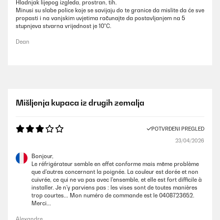
Hladnjak lijepog izgleda, prostran, tih.
Minusi su slabe police koje se savijaju do te granice da mislite da će sve
propasti i na vanjskim uvjetima računajte da postavljanjem na 5
stupnjeva stvarna vrijednost je 10°C.
Dean
Mišljenja kupaca iz drugih zemalja
POTVRĐENI PREGLED
23/04/2026
Bonjour,
Le réfrigérateur semble en effet conforme mais même problème
que d'autres concernant la poignée. La couleur est dorée et non
cuivrée, ce qui ne va pas avec l'ensemble, et elle est fort difficile à
installer. Je n'y parviens pas : les vises sont de toutes manières
trop courtes... Mon numéro de commande est le 0408723652.
Merci...
Alexandre