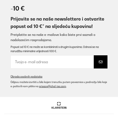
31/12/2025
-10 €
Tolles Design, sehr gute Verarbeitung. Das LED Licht rundet alles
ab. Habe schon mehrere Artikel von Klarstein. Kann ich nur
Prijavite se na naše newslettere i ostvarite
empfehlen.
popust od 10 €* na sljedeću kupovinu!
Amazon-Benutzer
Pretplatite se na naše e-mailove kako biste prvi saznali o
Prevedi
nadolazećim rasprodajama.
Popust od 10 € ne može se kombinirati s drugim kuponima. Odnosi se na
narudžbu minimalne vrijednosti 100 €.
POTVRĐENI PREGLED
09/11/2025
Für eine Party gekauft. Läuft leise, kühlt gut, sieht klasse aus auf
der überdachten Terrasse..
Obrada osobnih podataka
Amazon-Benutzer
Odjavu možete izvršiti u bilo kojem trenutku putem poveznice u podnožju bilo koje
e-pošte ili nam pišite na
privacy@chal-tec.com
.
Prevedi
POTVRĐENI PREGLED
05/11/2025
Geplaatst in onze buitenkeuken. Staat wel droog maar niet