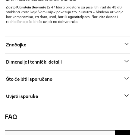
43 dB, radit će tiho dok Vi uživate u društvu.
Zašto Klarstein Beersafe L?
47 litara prostora za piće, tihi rad do 43 dB i
staklena vrata koja Vam uvijek pokazuju što je unutra – hlađeno uživanje
bez kompromisa, za dom, ured, bar ili ugostiteljstvo. Naručite danas i
rashlađena pića bit će uvijek na dohvat ruke.
Značajke
Dimenzije i tehnički detalji
Što će biti isporučeno
Uvjeti isporuke
FAQ