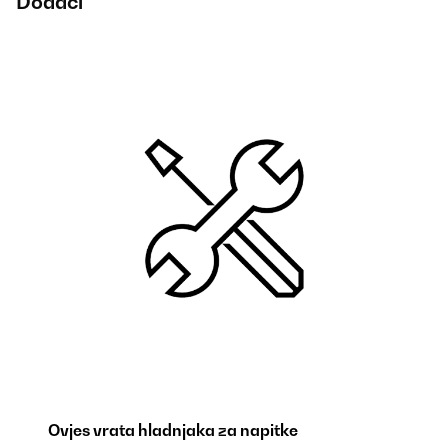
Dodaci
Ovjes vrata hladnjaka za napitke
B