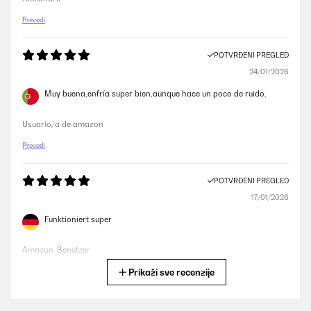
Prevedi
POTVRĐENI PREGLED
24/01/2026
Muy buena,enfría super bien,aunque hace un poco de ruido.
Usuario/a de amazon
Prevedi
POTVRĐENI PREGLED
17/01/2026
Funktioniert super
Amazon-Benutzer
Prikaži sve recenzije
Prevedi
POTVRĐENI PREGLED