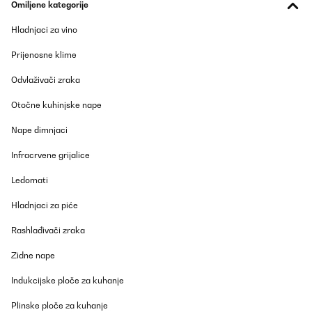
geïsoleerd. Blijft gewoon goed functioneren.
Omiljene kategorije
Amazon-gebruiker
Hladnjaci za vino
Prevedi
Prijenosne klime
Odvlaživači zraka
POTVRĐENI PREGLED
27/10/2025
Otočne kuhinjske nape
Top Teil
Nape dimnjaci
Amazon-Benutzer
Infracrvene grijalice
Prevedi
Ledomati
Hladnjaci za piće
POTVRĐENI PREGLED
27/10/2025
Rashlađivači zraka
Love the size light inside the copper color outside
Zidne nape
Amazon user
Indukcijske ploče za kuhanje
Prevedi
Plinske ploče za kuhanje