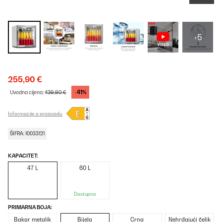
+5
255,90 €
-41%
Uvodna cijena:
439,90 €
Informacije o proizvodu
ŠIFRA: 10033121
KAPACITET:
47 L
60 L
Dostupno
PRIMARNA BOJA:
Bakar metalik
Bijela
Crna
Nehrđajući čelik