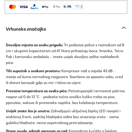
Vrhunske značajke
Dovoljno mjesta za svaku prigodu:
Tri podesive police s razmakom od 8
cm i ukupnim kapacitetom od 47 litara prihvaćaju boce, limenke, Tetra
Pak i kartonsku ambalažu – imate uvijek dovoljno zalihe rashlađenih
pića.
Tihi suputnik u svakom prostoru:
Kompresor radi s najviše 43 dB –
manje od šuma normalnog razgovora. Savršeno za spavaću sobu, ured
ili dnevni boravak gdje su mir i tišina na cijeni.
Precizna temperatura za svako piće:
Petostupanjski termostat pokriva
raspon od 0 do 13 °C – podesite točno onoliko koliko treba za pivo,
pjenušac, sokove ili proteinske napitke, bez kolebanja temperature.
Uvijek znate što je unutra:
Zahvaljujući uključivoj bijeloj LED rasvjeti i
staklenoj fronti, sadržaj hladnjaka vidite bez otvaranja vrata – nema
gubitka hladnoće, nema nepotrebnog pretražavanja.
Stane svuda, odmah spreman za rad:
Kompaktno kućište s bijelom