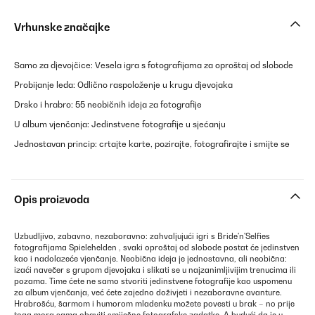
Vrhunske značajke
Samo za djevojčice: Vesela igra s fotografijama za oproštaj od slobode
Probijanje leda: Odlično raspoloženje u krugu djevojaka
Drsko i hrabro: 55 neobičnih ideja za fotografije
U album vjenčanja: Jedinstvene fotografije u sjećanju
Jednostavan princip: crtajte karte, pozirajte, fotografirajte i smijte se
Opis proizvoda
Uzbudljivo, zabavno, nezaboravno: zahvaljujući igri s Bride'n'Selfies
fotografijama Spielehelden , svaki oproštaj od slobode postat će jedinstven
kao i nadolazeće vjenčanje. Neobična ideja je jednostavna, ali neobična:
izaći navečer s grupom djevojaka i slikati se u najzanimljivijim trenucima ili
pozama. Time ćete ne samo stvoriti jedinstvene fotografije kao uspomenu
za album vjenčanja, već ćete zajedno doživjeti i nezaboravne avanture.
Hrabrošću, šarmom i humorom mladenku možete povesti u brak – no prije