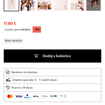
+2
17,90 €
-74%
Uvodna cijena:
69,90 €
ŠIFRA: 10039752
Dodaj u košaricu
Spremno za dostavu
Vrijeme isporuke: 5 - 7 radnih dana
Povrat u 14 dana