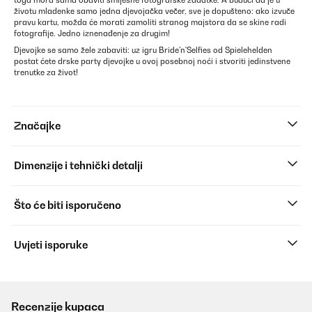
toga mora sama obaviti smiješne fotografske zadatke. A budući da je u
životu mladenke samo jedna djevojačka večer, sve je dopušteno: ako izvuče
pravu kartu, možda će morati zamoliti stranog majstora da se skine radi
fotografije. Jedno iznenađenje za drugim!
Djevojke se samo žele zabaviti: uz igru ​​Bride'n'Selfies od Spielehelden
postat ćete drske party djevojke u ovoj posebnoj noći i stvoriti jedinstvene
trenutke za život!
Značajke
Dimenzije i tehnički detalji
Što će biti isporučeno
Uvjeti isporuke
Recenzije kupaca