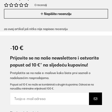
O recenziji
Napišite recenziju
za ovaj artikal još nitko nije napisao recenziju
-10 €
Prijavite se na naše newslettere i ostvarite
popust od 10 €* na sljedeću kupovinu!
Pretplatite se na naše e-mailove kako biste prvi saznali o
nadolazećim rasprodajama.
Popust od 10 € ne može se kombinirati s drugim kuponima. Odnosi se na
narudžbu minimalne vrijednosti 100 €.