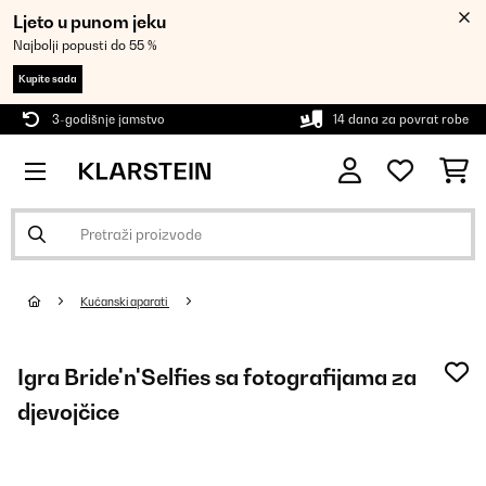
Ljeto u punom jeku
Najbolji popusti do 55 %
Kupite sada
3-godišnje jamstvo
14 dana za povrat robe
Kućanski aparati
Igra Bride'n'Selfies sa fotografijama za
djevojčice