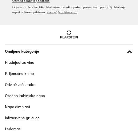
Obrada osobnih podataka
Odjavu možete izvršiti u bilo kojem trenutku putem poveznice u podnožju bilo koje
e-pošte ili nam pišite na
privacy@chal-tec.com
.
Omiljene kategorije
Hladnjaci za vino
Prijenosne klime
Odvlaživači zraka
Otočne kuhinjske nape
Nape dimnjaci
Infracrvene grijalice
Ledomati