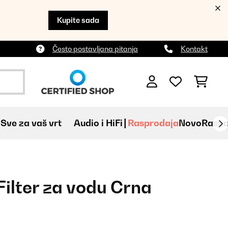
Kupite sada
Često postavljana pitanja
Kontakt
Sve za vaš vrt
Audio i HiFi
Rasprodaja
Novo
Raspa
Filter za vodu Crna