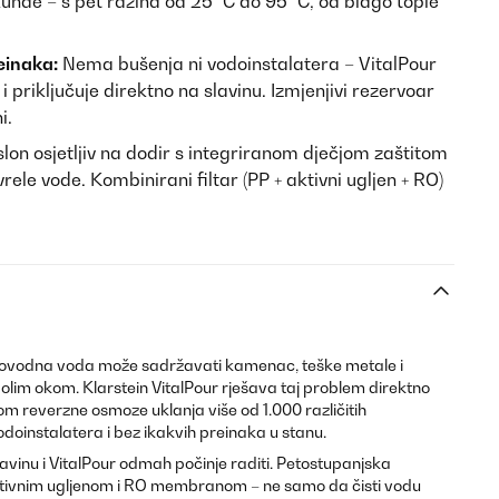
nde – s pet razina od 25 °C do 95 °C, od blago tople
einaka:
Nema bušenja ni vodoinstalatera – VitalPour
i priključuje direktno na slavinu. Izmjenjivi rezervoar
i.
lon osjetljiv na dodir s integriranom dječjom zaštitom
rele vode. Kombinirani filtar (PP + aktivni ugljen + RO)
odovodna voda može sadržavati kamenac, teške metale i
o golim okom. Klarstein VitalPour rješava taj problem direktno
jom reverzne osmoze uklanja više od 1.000 različitih
odoinstalatera i bez ikakvih preinaka u stanu.
avinu i VitalPour odmah počinje raditi. Petostupanjska
 aktivnim ugljenom i RO membranom – ne samo da čisti vodu