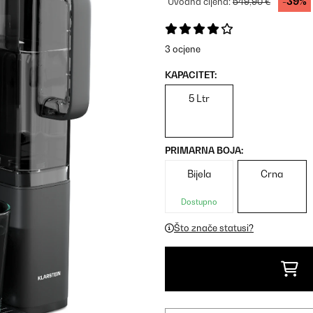
-39%
Uvodna cijena:
549,90 €
3 ocjene
KAPACITET:
5 Ltr
PRIMARNA BOJA:
Bijela
Crna
Dostupno
Što znače statusi?