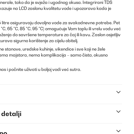
nerale, tako da je svježa i ugodnog okusa. Integrirani TDS
azuje na LCD zaslonu kvalitetu vode i upozorava kada je
,5 litre osiguravaju dovoljno vode za svakodnevne potrebe. Pet
°C, 65 °C, 85 °C, 95 °C) omogućuje Vam toplu ili vrelu vodu već
enja do savršene temperature za čaj ili kavu. Zaslon osjetljiv
rava sigurno korištenje za cijelu obitelj.
ne stanove, uredske kuhinje, vikendice i sve koji ne žele
ema majstora, nema komplikacija – samo čista, okusno
s i počnite uživati u boljoj vodi već sutra.
 detalji
eno