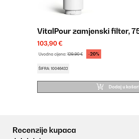
VitalPour zamjenski filter, 
103,90 €
-20%
Uvodna cijena:
129,90 €
ŠIFRA: 10046432
Dodaj u košar
Recenzije kupaca