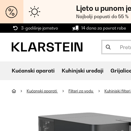
Ljeto u punom j
Najbolji popusti do 55 %
3-godišnje jamstvo
14 dana za povrat robe
Kućanski aparati
Kuhinjski uređaji
Grijalic
Kućanski aparati
Filteri za vodu
Kuhinjski filte