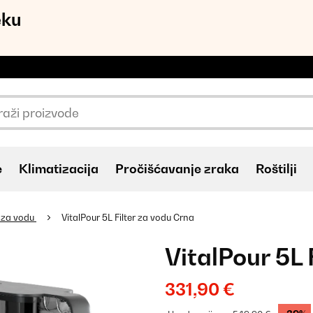
eku
e
Klimatizacija
Pročišćavanje zraka
Roštilji
ri za vodu
VitalPour 5L Filter za vodu Crna
VitalPour 5L 
331,90 €