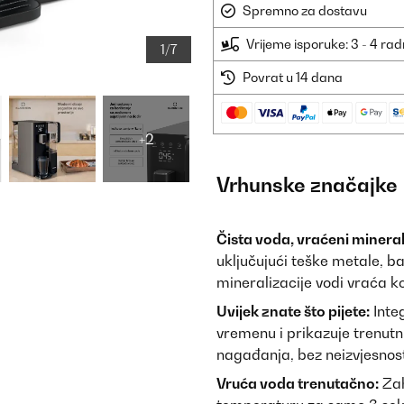
Spremno za dostavu
Vrijeme isporuke: 3 - 4 ra
1/7
Povrat u 14 dana
+2
Vrhunske značajke
Čista voda, vraćeni mineral
uključujući teške metale, b
mineralizacije vodi vraća k
Uvijek znate što pijete:
Inte
vremenu i prikazuje trenutnu
nagađanja, bez neizvjesnost
Vruća voda trenutačno:
Zah