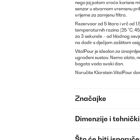
nego joj potom vraća korisne mi
senzor u stvarnom vremenu prik
vrijeme za zamjenu filtra.
Rezervoar od 5 litara i vrč od 1
temperaturnih razina (25 °C, 45 
za 3 sekunde – od hladnog osvjež
na dodir s dječjom zaštitom osigu
VitalPour je idealan za iznajmlje
ugrađeni sustav. Nema alata, n
bogata voda svaki dan.
Naručite Klarstein VitalPour dana
Značajke
Dimenzije i tehnički
Što će biti isporuč