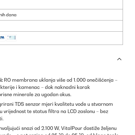
dnih dana
i:
RO membrana uklanja više od 1.000 onečišćenja –
akterije i kamenac – dok naknadni korak
orisne minerale za ugodan okus.
grirani TDS senzor mjeri kvalitetu vode u stvarnom
 vrijednost te status filtra na LCD zaslonu – bez
i.
valjujući snazi od 2.100 W, VitalPour dostiže željenu