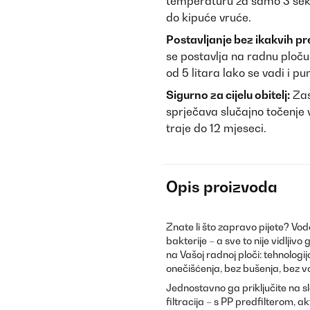
temperaturu za samo 3 seku
do kipuće vruće.
Postavljanje bez ikakvih pr
se postavlja na radnu ploču 
od 5 litara lako se vadi i pun
Sigurno za cijelu obitelj:
Zas
sprječava slučajno točenje v
traje do 12 mjeseci.
Opis proizvoda
Znate li što zapravo pijete? V
bakterije – a sve to nije vidljiv
na Vašoj radnoj ploči: tehnologi
onečišćenja, bez bušenja, bez v
Jednostavno ga priključite na sl
filtracija – s PP predfilterom,