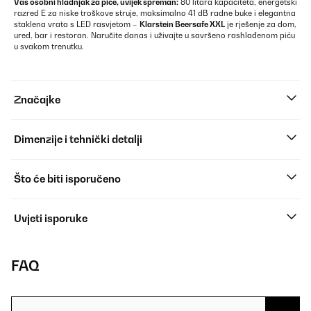
Vaš osobni hladnjak za piće, uvijek spreman:
80 litara kapaciteta, energetski
razred E za niske troškove struje, maksimalno 41 dB radne buke i elegantna
staklena vrata s LED rasvjetom –
Klarstein Beersafe XXL
je rješenje za dom,
ured, bar i restoran. Naručite danas i uživajte u savršeno rashlađenom piću
u svakom trenutku.
Značajke
Dimenzije i tehnički detalji
Što će biti isporučeno
Uvjeti isporuke
FAQ