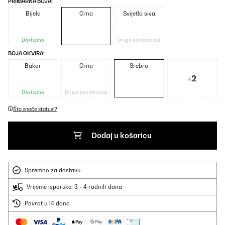
PRIMARNA BOJA:
Bijela
Crna
Svijetlo siva
Dostupno
Druga kombinacija
BOJA OKVIRA:
Bakar
Crna
Srebro
+2
Dostupno
Druga kombinacija
Što znače statusi?
Dodaj u košaricu
Spremno za dostavu
Vrijeme isporuke: 3 - 4 radnih dana
Povrat u 14 dana