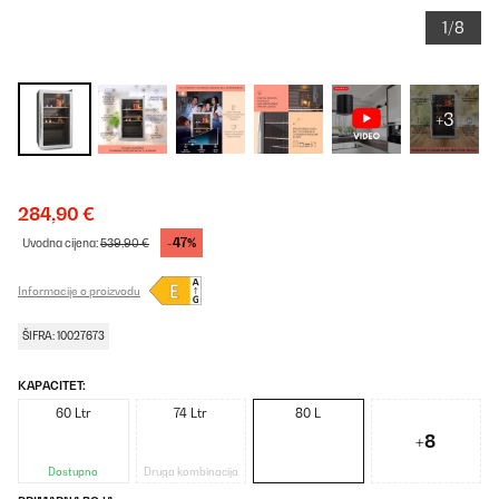
1/8
+3
284,90 €
-47%
Uvodna cijena:
539,90 €
Informacije o proizvodu
ŠIFRA: 10027673
KAPACITET:
60 Ltr
74 Ltr
80 L
+8
Dostupno
Druga kombinacija