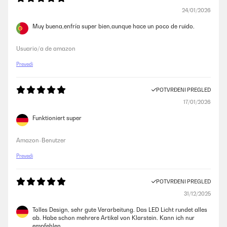
24/01/2026
Muy buena,enfría super bien,aunque hace un poco de ruido.
Usuario/a de amazon
Prevedi
POTVRĐENI PREGLED
17/01/2026
Funktioniert super
Amazon-Benutzer
Prevedi
POTVRĐENI PREGLED
31/12/2025
Tolles Design, sehr gute Verarbeitung. Das LED Licht rundet alles
ab. Habe schon mehrere Artikel von Klarstein. Kann ich nur
empfehlen.