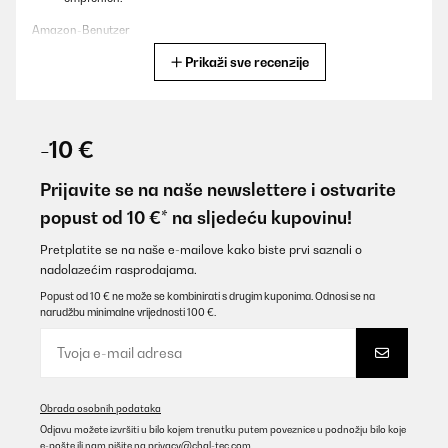
Amazon-Benutzer
Prikaži sve recenzije
Prevedi
POTVRĐENI PREGLED
09/11/2025
-10 €
Für eine Party gekauft. Läuft leise, kühlt gut, sieht klasse aus auf
der überdachten Terrasse..
Prijavite se na naše newslettere i ostvarite
popust od 10 €* na sljedeću kupovinu!
Amazon-Benutzer
Prevedi
Pretplatite se na naše e-mailove kako biste prvi saznali o
nadolazećim rasprodajama.
Popust od 10 € ne može se kombinirati s drugim kuponima. Odnosi se na
POTVRĐENI PREGLED
narudžbu minimalne vrijednosti 100 €.
05/11/2025
Geplaatst in onze buitenkeuken. Staat wel droog maar niet
geïsoleerd. Blijft gewoon goed functioneren.
Amazon-gebruiker
Obrada osobnih podataka
Odjavu možete izvršiti u bilo kojem trenutku putem poveznice u podnožju bilo koje
Prevedi
e-pošte ili nam pišite na
privacy@chal-tec.com
.