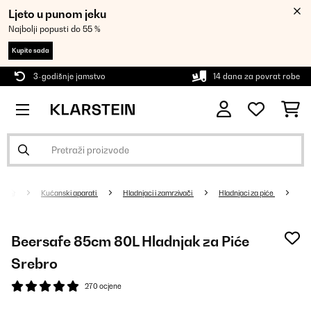
Ljeto u punom jeku
Najbolji popusti do 55 %
Kupite sada
3-godišnje jamstvo
14 dana za povrat robe
Kućanski aparati
Hladnjaci i zamrzivači
Hladnjaci za piće
Beersafe 85cm 80L Hladnjak za Piće
Srebro
270 ocjene