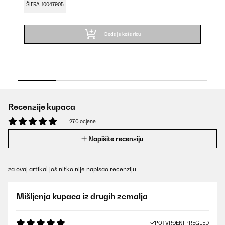
9,
ŠIFRA: 10047905
ŠI
Dodaj u košaricu
Recenzije kupaca
270 ocjene
Napišite recenziju
za ovaj artikal još nitko nije napisao recenziju
Mišljenja kupaca iz drugih zemalja
POTVRĐENI PREGLED