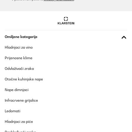
POTVRĐENI PREGLED
27/10/2025
Love the size light inside the copper color outside
Omiljene kategorije
Amazon user
Hladnjaci za vino
Prevedi
Prijenosne klime
POTVRĐENI PREGLED
Odvlaživači zraka
27/10/2025
Otočne kuhinjske nape
Top Teil
Nape dimnjaci
Amazon-Benutzer
Infracrvene grijalice
Prevedi
Ledomati
POTVRĐENI PREGLED
Hladnjaci za piće
09/10/2025