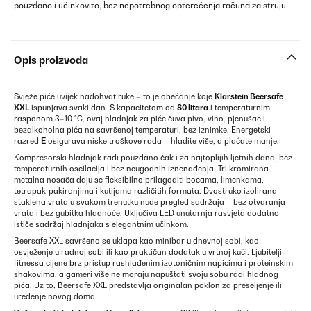
pouzdano i učinkovito, bez nepotrebnog opterećenja računa za struju.
Opis proizvoda
Svježe piće uvijek nadohvat ruke – to je obećanje koje
Klarstein Beersafe
XXL
ispunjava svaki dan. S kapacitetom od
80 litara
i temperaturnim
rasponom 3–10 °C, ovaj hladnjak za piće čuva pivo, vino, pjenušac i
bezalkoholna pića na savršenoj temperaturi, bez iznimke. Energetski
razred
E
osigurava niske troškove rada – hladite više, a plaćate manje.
Kompresorski hladnjak radi pouzdano čak i za najtoplijih ljetnih dana, bez
temperaturnih oscilacija i bez neugodnih iznenađenja. Tri kromirana
metalna nosača daju se fleksibilno prilagoditi bocama, limenkama,
tetrapak-pakiranjima i kutijama različitih formata. Dvostruko izolirana
staklena vrata u svakom trenutku nude pregled sadržaja – bez otvaranja
vrata i bez gubitka hladnoće. Uključiva LED unutarnja rasvjeta dodatno
ističe sadržaj hladnjaka s elegantnim učinkom.
Beersafe XXL savršeno se uklapa kao minibar u dnevnoj sobi, kao
osvježenje u radnoj sobi ili kao praktičan dodatak u vrtnoj kući. Ljubitelji
fitnessa cijene brz pristup rashlađenim izotoničnim napicima i proteinskim
shakovima, a gameri više ne moraju napuštati svoju sobu radi hladnog
pića. Uz to, Beersafe XXL predstavlja originalan poklon za preseljenje ili
uređenje novog doma.