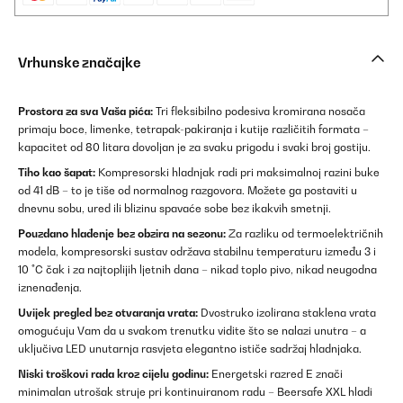
Vrhunske značajke
Prostora za sva Vaša pića:
Tri fleksibilno podesiva kromirana nosača
primaju boce, limenke, tetrapak-pakiranja i kutije različitih formata –
kapacitet od 80 litara dovoljan je za svaku prigodu i svaki broj gostiju.
Tiho kao šapat:
Kompresorski hladnjak radi pri maksimalnoj razini buke
od 41 dB – to je tiše od normalnog razgovora. Možete ga postaviti u
dnevnu sobu, ured ili blizinu spavaće sobe bez ikakvih smetnji.
Pouzdano hlađenje bez obzira na sezonu:
Za razliku od termoelektričnih
modela, kompresorski sustav održava stabilnu temperaturu između 3 i
10 °C čak i za najtoplijih ljetnih dana – nikad toplo pivo, nikad neugodna
iznenađenja.
Uvijek pregled bez otvaranja vrata:
Dvostruko izolirana staklena vrata
omogućuju Vam da u svakom trenutku vidite što se nalazi unutra – a
uključiva LED unutarnja rasvjeta elegantno ističe sadržaj hladnjaka.
Niski troškovi rada kroz cijelu godinu:
Energetski razred E znači
minimalan utrošak struje pri kontinuiranom radu – Beersafe XXL hladi