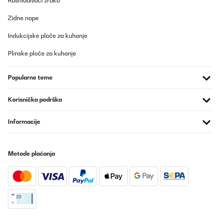
Rashlađivači zraka
Ich sag’s gleich: Der Klarstein Minikühlschrank ist mein
heimlicher Lieblingskollege im Büro geworden. Er meckert nicht,
braucht keinen Kaffee und sorgt dafür, dass meiner immer schön
Zidne nape
gekühlt bleibt. Was will man mehr?Temperatur? Punktlandung.
Nicht zu warm, nicht zu kalt – einfach perfekt. Oben steht eine
Indukcijske ploče za kuhanje
komplette Palette Red Bull, unten wartet die Milch brav auf ihren
Einsatz im Kaffee. Und das Beste: Das Teil ist flüsterleise. Kein
Plinske ploče za kuhanje
nerviges Brummen, kein Summen, nur angenehme Stille.Die
Glastür sieht schick aus, fast schon ein bisschen „Mini-Bar-Vibe“.
Man fühlt sich direkt motivierter, wenn man kurz rübergreift und
Popularne teme
sich ein kühles Getränk gönnt. Die Größe ist ideal fürs kleine Büro
oder Homeoffice – kompakt, aber nicht lächerlich
klein.Fazit:Klein, cool und absolut zuverlässig. Für mich der
Korisnička podrška
perfekte Mini-Fridge – mein Red Bull war noch nie so stilvoll
kaltgestellt!
Informacije
Amazon-Benutzer
Prevedi
Metode plaćanja
POTVRĐENI PREGLED
25/09/2025
Sieht gut aus, die gewünschte Gradzahl ist leicht einstellbar und
es geht viel mehr rein als in einen einfachen Kühlschrank.
Amazon-Benutzer