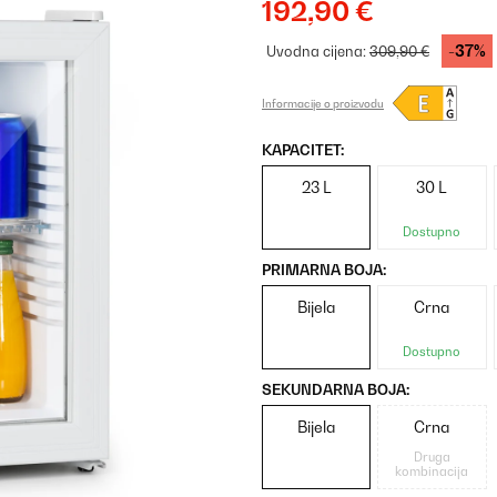
192,90 €
-37%
Uvodna cijena:
309,90 €
Informacije o proizvodu
KAPACITET:
23 L
30 L
Dostupno
PRIMARNA BOJA:
Bijela
Crna
Dostupno
SEKUNDARNA BOJA:
Bijela
Crna
Druga
kombinacija