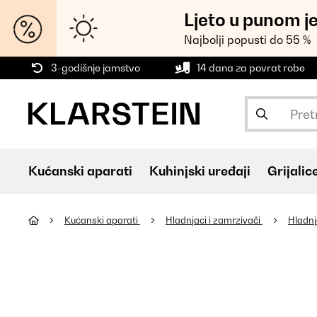
Ljeto u punom j
Najbolji popusti do 55 %
3-godišnje jamstvo
14 dana za povrat robe
Kućanski aparati
Kuhinjski uređaji
Grijalic
Kućanski aparati
Hladnjaci i zamrzivači
Hladnj