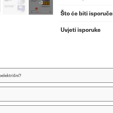
+3
Što će biti isporuč
Uvjeti isporuke
oelektrični?