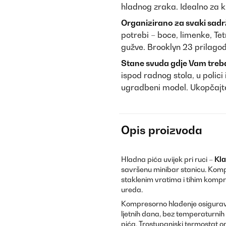
hladnog zraka. Idealno za ku
Organizirano za svaki sadr
potrebi – boce, limenke, Tet
gužve. Brooklyn 23 prilago
Stane svuda gdje Vam treb
ispod radnog stola, u polici 
ugradbeni model. Ukopčajte,
Opis proizvoda
Hladna pića uvijek pri ruci –
Kla
savršenu minibar stanicu. Komp
staklenim vratima i tihim kom
ureda.
Kompresorno hlađenje osigurava 
ljetnih dana, bez temperaturnih
pića. Trostupanjski termostat 