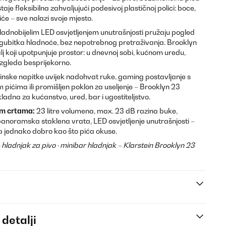
taje fleksibilna zahvaljujući podesivoj plastičnoj polici: boce,
piće – sve nalazi svoje mjesto.
adnobijelim LED osvjetljenjem unutrašnjosti pružaju pogled
 gubitka hladnoće, bez nepotrebnog pretraživanja. Brooklyn
j koji upotpunjuje prostor: u dnevnoj sobi, kućnom uredu,
 izgleda besprijekorno.
oteinske napitke uvijek nadohvat ruke, gaming postavljanje s
ićima ili promišljen poklon za useljenje – Brooklyn 23
ikladna za kućanstvo, ured, bar i ugostiteljstvo.
im crtama:
23 litre volumena, max. 23 dB razina buke,
anoramska staklena vrata, LED osvjetljenje unutrašnjosti –
da jednako dobro kao što pića okuse.
· hladnjak za pivo · minibar hladnjak – Klarstein Brooklyn 23
 detalji