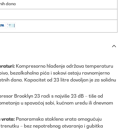
dnih dana
raturi:
Kompresorno hlađenje održava temperaturu
 pivo, bezalkoholna pića i sokovi ostaju ravnomjerno
jetnih dana. Kapacitet od 23 litre dovoljan je za solidnu
esor Brooklyn 23 radi s najviše 23 dB – tiše od
ometanja u spavaćoj sobi, kućnom uredu ili dnevnom
 vrata:
Panoramska staklena vrata omogućuju
trenutku – bez nepotrebnog otvaranja i gubitka