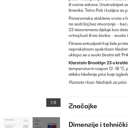
ili voćne sokove. Unutrašnjost os
limenke, Tetra Pak i kutijice za 
Panoramska staklena vrata s hl
na sadržaj bez otvaranja – bez
23 istovremeno djeluje kao detal
vrtnoj kući ili iza šanka – svuda
Fitness entuzijasti koji žele pr
neprekidnom opskrbom hladnim p
uklapa se u svaki životni stil. Pr
Klarstein Brooklyn 23 u kratk
temperaturni raspon 12–18 °C, p
stilsko hlađenje pića koje izgle
Poznato i kao: hladnjak za pića 
1/8
Značajke
Dimenzije i tehnički