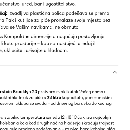
ćanstvo, ured, bar i ugostiteljstvo.
žaj:
Izvadljiva plastična polica podešava se prema
ra Pak i kutijice za piće pronalaze svoje mjesto bez
đava se Vašim navikama, ne obrnuto.
a:
Kompaktne dimenzije omogućuju postavljanje
ili kutu prostorije – kao samostojeći uređaj ili
 uključite i uživajte u hladnom.
rstein Brooklyn 23
pretvara svaki kutak Vašeg doma u
aktni hladnjak za pića s
23 litre
kapaciteta, panoramskim
presorom uklapa se svuda – od dnevnog boravka do kućnog
stabilnu temperaturu između 12 i 18 °C čak i za najtoplijih
 kolebanja koja kod drugih načina hlađenja skraćuju trajnost
omogućuje precizno podešavanje – za pivo, bezalkoholna pića