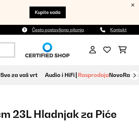
Kupite sada
Često postavljana pitanja
Kontakt
Sve za vaš vrt
Audio i HiFi
Rasprodaja
Novo
Raspa
m 23L Hladnjak za Piće