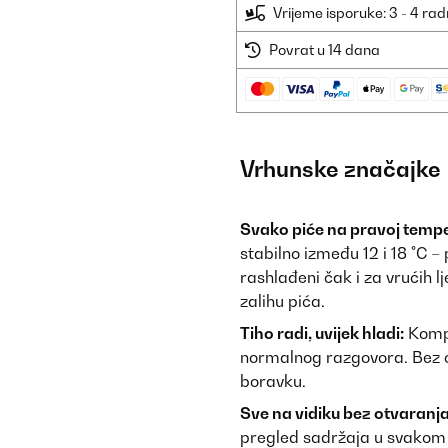
Vrijeme isporuke: 3 - 4 ra
Povrat u 14 dana
Vrhunske značajke
Svako piće na pravoj tempe
stabilno između 12 i 18 °C –
rashlađeni čak i za vrućih l
zalihu pića.
Tiho radi, uvijek hladi:
Kompr
normalnog razgovora. Bez 
boravku.
Sve na vidiku bez otvaranja
pregled sadržaja u svakom 