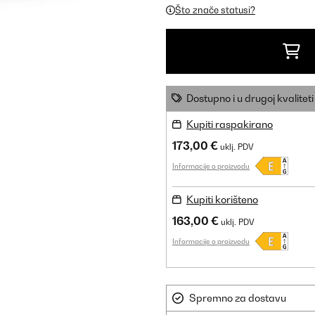
Što znače statusi?
Dostupno i u drugoj kvaliteti
Kupiti raspakirano
173,00 €
uklj. PDV
Informacije o proizvodu
Kupiti korišteno
163,00 €
uklj. PDV
Informacije o proizvodu
Spremno za dostavu