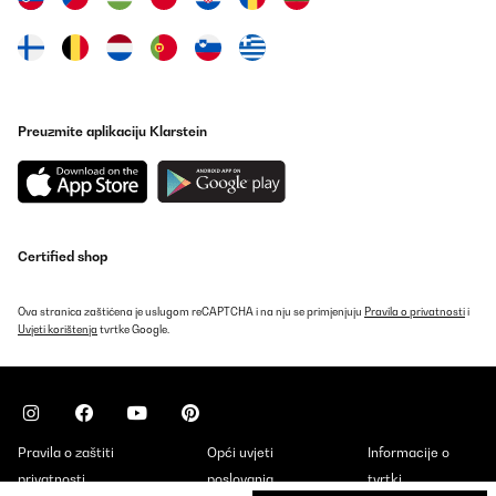
Preuzmite aplikaciju Klarstein
Certified shop
Ova stranica zaštićena je uslugom reCAPTCHA i na nju se primjenjuju
Pravila o privatnosti
i
Uvjeti korištenja
tvrtke Google.
Pravila o zaštiti
Opći uvjeti
Informacije o
privatnosti
poslovanja
tvrtki