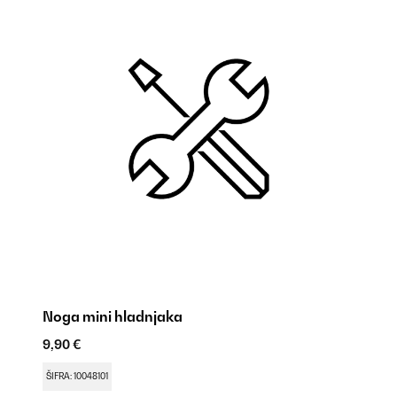
Noga mini hladnjaka
Br
9,90 €
9,
ŠIFRA: 10048101
ŠI