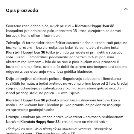
Opis proizvoda
Savršeno rashlađeno piće, uvijek pri ruci –
Klarstein Happy Hour 38
kompaktni je hladnjak za piće kapaciteta 38 litara, dizajniran za dnevni
boravak, home office ili kućni bar.
Zahvaljujući termoelektričnom Peltier sustavu hlađenja, uređaj radi potpuno
bez kompresora – bez vibracija, bez buke. Sa samo 26 dB razine buke,
Klarstein Happy Hour 38
toliko je tih da ga nećete ni primijetiti u spavaćoj
sobi ili uredu. Temperaturu podešavate jednostavnim 7-stupanjskim
okretnim regulatorom – bilo da se radi o pivu, bijelom vinu, proseccu ili
bezalkoholnim pićima, svako piće dobit će upravo onu temperaturu koja mu
odgovara. bez otvaranja vrata, bez gubitka hladnoće.
Dvije izmjenjive rešetkaste police prilagođavaju se bocama i limenkama
različitih formata, a bočni pretinac na vratima prima boce od 2 litre. Uređaj
stoji slobodnostojeće i zahvaljujući vitkom dizajnu stane gotovo svugdje –
ispod pisaćeg stola, na policu ili u vrtnu sjenicu.
Klarstein Happy Hour 38
jednako je kod kuće u dnevnom boravku kao u
uredu ili na kućnom baru. Idealan je i kao promišljen poklon za useljenje ili
za opremanje gostinjske sobe.
Uživajte u svakom piću točno onako kako treba – savršeno rashlađenom.
Naručite
Klarstein Happy Hour 38
i rasladite se na vlastiti način.
Hladnjak za piće · Mini hladnjak sa staklenim vratima · Hladnjak za
kućanstvo i ured – Klarstein Happy Hour 38