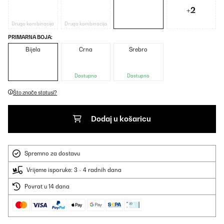
+2
Druga kombinacija
Druga kombinacija
PRIMARNA BOJA:
Bijela
Crna
Srebro
Dostupno
Dostupno
Što znače statusi?
Dodaj u košaricu
Spremno za dostavu
Vrijeme isporuke: 3 - 4 radnih dana
Povrat u 14 dana