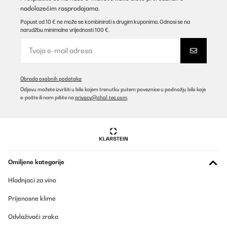
nadolazećim rasprodajama.
Popust od 10 € ne može se kombinirati s drugim kuponima. Odnosi se na
narudžbu minimalne vrijednosti 100 €.
Obrada osobnih podataka
Odjavu možete izvršiti u bilo kojem trenutku putem poveznice u podnožju bilo koje
e-pošte ili nam pišite na
privacy@chal-tec.com
.
Omiljene kategorije
Hladnjaci za vino
Prijenosne klime
Odvlaživači zraka