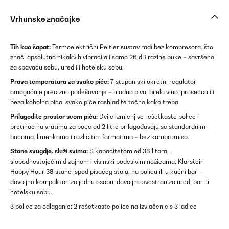
Vrhunske značajke
Tih kao šapat:
Termoelektrični Peltier sustav radi bez kompresora, što
znači apsolutno nikakvih vibracija i samo 26 dB razine buke – savršeno
za spavaću sobu, ured ili hotelsku sobu.
Prava temperatura za svako piće:
7-stupanjski okretni regulator
omogućuje precizno podešavanje – hladno pivo, bijelo vino, prosecco ili
bezalkoholna pića, svako piće rashladite točno kako treba.
Prilagodite prostor svom piću:
Dvije izmjenjive rešetkaste police i
pretinac na vratima za boce od 2 litre prilagođavaju se standardnim
bocama, limenkama i različitim formatima – bez kompromisa.
Stane svugdje, služi svima:
S kapacitetom od 38 litara,
slobodnostojećim dizajnom i visinski podesivim nožicama, Klarstein
Happy Hour 38 stane ispod pisaćeg stola, na policu ili u kućni bar –
dovoljno kompaktan za jednu osobu, dovoljno svestran za ured, bar ili
hotelsku sobu.
3 police za odlaganje: 2 rešetkaste police na izvlačenje s 3 ladice