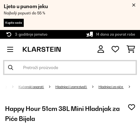
Ljeto u punom jeku
Najbolji popusti do 55 %
Kupite sada
3-godišnje jamstvo
14 dana za povrat robe
Kućanski aparati
Hladnjaci i zamrzivači
Hladnjaci za piće
Happy Hour 51cm 38L Mini Hladnjak za
Piće Bijela