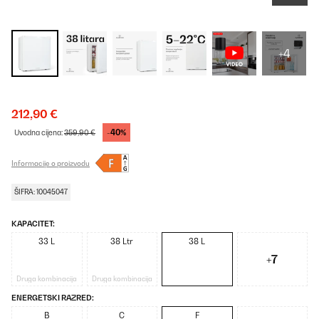
+4
212,90 €
-40%
Uvodna cijena:
359,90 €
Informacije o proizvodu
ŠIFRA: 10045047
KAPACITET:
33 L
38 Ltr
38 L
+7
Druga kombinacija
Druga kombinacija
ENERGETSKI RAZRED:
B
C
F