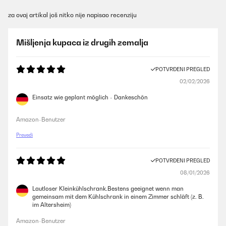
za ovaj artikal još nitko nije napisao recenziju
Mišljenja kupaca iz drugih zemalja
POTVRĐENI PREGLED
02/02/2026
Einsatz wie geplant möglich - Dankeschön
Amazon-Benutzer
Prevedi
POTVRĐENI PREGLED
08/01/2026
Lautloser Kleinkühlschrank.Bestens geeignet wenn man
gemeinsam mit dem Kühlschrank in einem Zimmer schläft (z. B.
im Altersheim)
Amazon-Benutzer