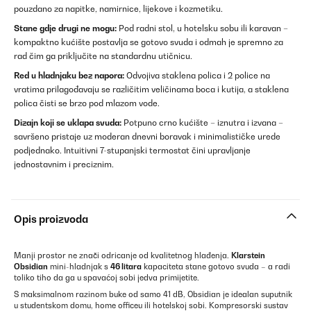
pouzdano za napitke, namirnice, lijekove i kozmetiku.
Stane gdje drugi ne mogu:
Pod radni stol, u hotelsku sobu ili karavan –
kompaktno kućište postavlja se gotovo svuda i odmah je spremno za
rad čim ga priključite na standardnu utičnicu.
Red u hladnjaku bez napora:
Odvojiva staklena polica i 2 police na
vratima prilagođavaju se različitim veličinama boca i kutija, a staklena
polica čisti se brzo pod mlazom vode.
Dizajn koji se uklapa svuda:
Potpuno crno kućište – iznutra i izvana –
savršeno pristaje uz moderan dnevni boravak i minimalističke urede
podjednako. Intuitivni 7-stupanjski termostat čini upravljanje
jednostavnim i preciznim.
Opis proizvoda
Manji prostor ne znači odricanje od kvalitetnog hlađenja.
Klarstein
Obsidian
mini-hladnjak s
46 litara
kapaciteta stane gotovo svuda – a radi
toliko tiho da ga u spavaćoj sobi jedva primijetite.
S maksimalnom razinom buke od samo 41 dB, Obsidian je idealan suputnik
u studentskom domu, home officeu ili hotelskoj sobi. Kompresorski sustav