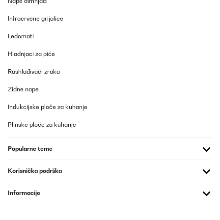
Nape dimnjaci
Amazon-Benutzer
Infracrvene grijalice
Prevedi
Ledomati
POTVRĐENI PREGLED
Hladnjaci za piće
24/07/2025
Rashlađivači zraka
Er ist absolut nicht zu hören und kühlt ordentlich.
Zidne nape
Amazon-Benutzer
Indukcijske ploče za kuhanje
Prevedi
Plinske ploče za kuhanje
POTVRĐENI PREGLED
Popularne teme
07/11/2023
Parfait
Korisnička podrška
Utilisateur d'Amazon
Informacije
Prevedi