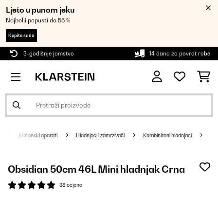
Ljeto u punom jeku
Najbolji popusti do 55 %
Kupite sada
3-godišnje jamstvo
14 dana za povrat robe
Kućanski aparati
Hladnjaci i zamrzivači
Kombinirani hladnjaci
Obsidian 50cm 46L Mini hladnjak Crna
38 ocjene