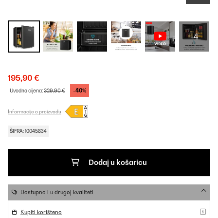
+4
195,90 €
-40%
Uvodna cijena:
329,90 €
Informacije o proizvodu
ŠIFRA: 10045834
Dodaj u košaricu
Dostupno i u drugoj kvaliteti
Kupiti korišteno