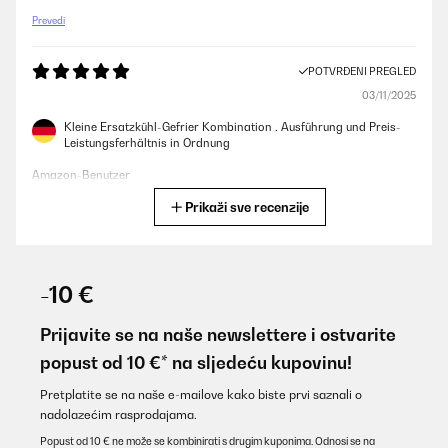
Prevedi
POTVRĐENI PREGLED
03/11/2025
Kleine Ersatzkühl-Gefrier Kombination . Ausführung und Preis-
Leistungsferhältnis in Ordnung
Amazon-Benutzer
Prikaži sve recenzije
Prevedi
POTVRĐENI PREGLED
03/10/2025
-10 €
Mini frigo davvero carino, proprio come lo volevo!, total black!
Sta benissimo nel mio Studio!
Prijavite se na naše newslettere i ostvarite
popust od 10 €* na sljedeću kupovinu!
Utente Amazon
Prevedi
Pretplatite se na naše e-mailove kako biste prvi saznali o
nadolazećim rasprodajama.
Popust od 10 € ne može se kombinirati s drugim kuponima. Odnosi se na
POTVRĐENI PREGLED