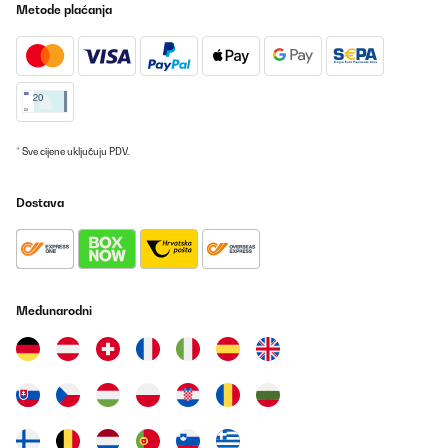
Metode plaćanja
POTVRĐENI PREGLED
04/11/2023
Beau frigo.mon fils est content
Utilisateur d'Amazon
Prevedi
* Sve cijene uključuju PDV.
POTVRĐENI PREGLED
Dostava
01/11/2023
Besoin d',un petit frigidaire le temps de travaux dans une nouvelle
en attendant l',emménagement définitif.
Utilisateur d'Amazon
Međunarodni
Prevedi
POTVRĐENI PREGLED
22/09/2023
superbe !