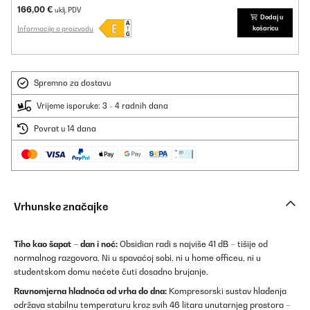
166,00 €
uklj. PDV
Dodaj u
Informacije o proizvodu
košaricu
Spremno za dostavu
Vrijeme isporuke: 3 - 4 radnih dana
Povrat u 14 dana
Vrhunske značajke
Tiho kao šapat – dan i noć:
Obsidian radi s najviše 41 dB – tišije od
normalnog razgovora. Ni u spavaćoj sobi, ni u home officeu, ni u
studentskom domu nećete čuti dosadno brujanje.
Ravnomjerna hladnoća od vrha do dna:
Kompresorski sustav hlađenja
održava stabilnu temperaturu kroz svih 46 litara unutarnjeg prostora –