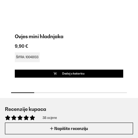
Ovjes mini hladnjaka
Ov
9,90 €
9,
ŠIFRA: 10048133
ŠI
Dodaj u košaricu
Recenzije kupaca
38 ocjene
Napišite recenziju