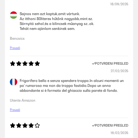
18/09/2025
Sajnos nem azt kaptuk,amit vártunk.
Az itthoni 80literes hűtőnk nagyobb,mint ez.
Sörnyitó sehol,és a kilincsek műanyag sz..ok.
Tehát nem ajánlom senkinek sem.
Bencsics
Prevedi
POTVRĐENI PREGLED
27/02/2025
Frigorifero bello e senza spendere troppo.In alcuni momenti un
po' rumoroso ma non da troppo fastidio.Dopo un anno
abbondante si è formato del ghiaccio sulla parete di fondo.
Utente Amazon
Prevedi
POTVRĐENI PREGLED
16/02/2025