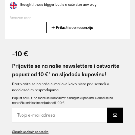
Thought it was bigger but is a cute size any way
Amazon user
Prikaži sve recenzije
Prevedi
POTVRĐENI PREGLED
09/02/2025
-10 €
A termék amit küldtek köze nincs a képen láthatóhoz. Állítólag
verzió frissítés volt, de ez sajnos nem került frissítésre az
Prijavite se na naše newslettere i ostvarite
oldalon: sörnyitó és ajtó élvédők nincsenek és a retró
popust od 10 €* na sljedeću kupovinu!
kilincseknek sincs sajnos nyoma. Ez így sajnos eléggé nagy
megtévesztés a vásárlók felé.
Pretplatite se na naše e-mailove kako biste prvi saznali o
Kémenes
nadolazećim rasprodajama.
Prevedi
Popust od 10 € ne može se kombinirati s drugim kuponima. Odnosi se na
narudžbu minimalne vrijednosti 100 €.
POTVRĐENI PREGLED
09/02/2025
Danke, auch für den wunderbaren Aufstellservice. Meine Mama
Obrada osobnih podataka
ist so glücklich, es ist ein wunderschöner praktischer