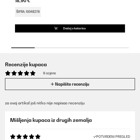
18,90 €
ŠI
ŠIFRA: 10048276
Dodaj u košaricu
Recenzije kupaca
9 ocjene
Napišite recenziju
za ovaj artikal još nitko nije napisao recenziju
Mišljenja kupaca iz drugih zemalja
POTVRĐENI PREGLED