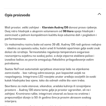
Opis proizvoda
Mali prostor, veliki zahtjevi –
Klarstein Audrey 136
donosi pravo rješenje.
Ovaj retro hladnjak s ukupnim volumenom od
98 litara
spaja hladnjak i
zamrzivač u jednom kompaktnom kućištu koje oduzima dah i pogledom i
performansama.
Uz maksimalnu razinu buke od samo 39 dB, Audrey 136 radi gotovo nečujno
– idealna za spavaću sobu, kućni ured ili hotelski apartman gdje svaki zvuk
dolazi do izražaja. Termostatska regulacija temperature osigurava
ravnomjernu svježinu na svakoj polici, a dvije otporne staklene police i
izvadiva ladica za povrće omogućuju fleksibilno prilagođavanje vašim
potrebama.
Sustav NoFrost automatski sprječava stvaranje leda na stjenkama
zamrzivača – bez ručnog odmrzavanja, pun kapacitet uvijek na
raspolaganju. Integrirana LED rasvjeta unutar uređaja osvijetlit će svaki
kutak hladnjaka bez sjene, tako da odmah vidite što vam treba.
Savršena za male stanove, vikendice, uredske kuhinje ili iznajmljene
prostore – Audrey 136 stane tamo gdje je prostor ograničen, ali ne i
zahtjevi. Kromirane ručke, integrirani otvarač za boce na vratima i
prepoznatljivi dizajn iz 50-ih godina čine je pravim ukrasom svakog
interijera.