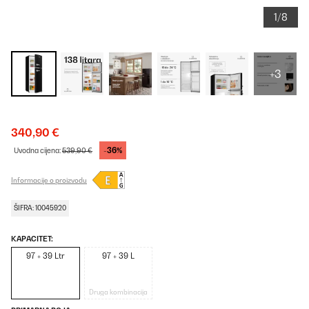
1/8
+3
340,90 €
-36%
Uvodna cijena:
539,90 €
Informacije o proizvodu
ŠIFRA: 10045920
KAPACITET:
97 + 39 Ltr
97 + 39 L
Druga kombinacija