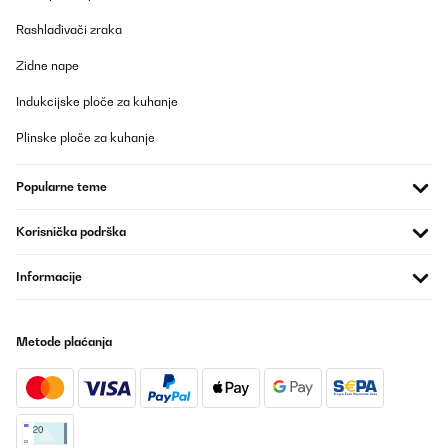
damage and works well. It does make some noise now and then
Rashlađivači zraka
but nothing to complain about. Not sure if it’s a bit overpriced for
what it is.
Zidne nape
Amazon-Benutzer
Indukcijske ploče za kuhanje
Prevedi
Plinske ploče za kuhanje
POTVRĐENI PREGLED
14/03/2021
Popularne teme
Sehr schöner Kühlschrank, war ein Geburtstags Geschenk, er hat
Korisnička podrška
sich riesig gefreut. Einziges manko, die Schutzfolie sollte man
nicht entfernen, da sie sich wahnsinnig schwer abziehen lässt.
Informacije
Amazon-Benutzer
Prevedi
Metode plaćanja
POTVRĐENI PREGLED
15/12/2020
Keurige koelkast , leuk detail is de flesopener op de deur
.Voldoende ruimte voor eten voor 2 personen , daarna wordt het