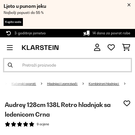
Ljeto u punom jeku
Najbolji popusti do 55 %
Kupite sada
3-godišnje jamstvo
14 dana za povrat robe
Kućanski aparati
Hladnjaci i zamrzivači
Kombinirani hladnjaci
Audrey 128cm 138L Retro hladnjak sa
ledenicom Crna
9 ocjene