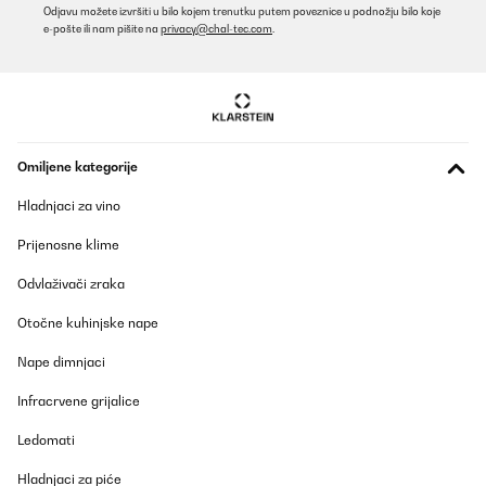
Odjavu možete izvršiti u bilo kojem trenutku putem poveznice u podnožju bilo koje
Kühlschrank mit Gefrierfach.
e-pošte ili nam pišite na
privacy@chal-tec.com
.
Amazon-Benutzer
Prevedi
POTVRĐENI PREGLED
29/11/2024
Omiljene kategorije
Richiesta 8006654526,
Hladnjaci za vino
Vi ho contattato 15 giorno fa per un ritiro di un vostro frigor
acquistato MENO DI UN ANNO FA.
Prijenosne klime
Il frigor é ancora qui pronto per il ritiro ma il servizio cliente non
riponde, oltretutto sono senza frigorifero da 2 settimane.
Odvlaživači zraka
Per ora la mia esperienza é tutto tranne che buona, spero si
arrivi presto ad una soluzione!
Otočne kuhinjske nape
Riparbelli
Nape dimnjaci
Prevedi
Infracrvene grijalice
POTVRĐENI PREGLED
Ledomati
31/01/2022
Hladnjaci za piće
I’ve been using the fridge for about two months. It arrived with no