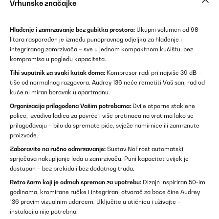
Vrhunske značajke
Hlađenje i zamrzavanje bez gubitka prostora:
Ukupni volumen od 98
litara raspoređen je između punopravnog odjeljka za hlađenje i
integriranog zamrzivača – sve u jednom kompaktnom kućištu, bez
kompromisa u pogledu kapaciteta.
Tihi suputnik za svaki kutak doma:
Kompresor radi pri najviše 39 dB –
tiše od normalnog razgovora. Audrey 136 neće remetiti Vaš san, rad od
kuće ni miran boravak u apartmanu.
Organizacija prilagođena Vašim potrebama:
Dvije otporne staklene
police, izvadiva ladica za povrće i više pretinaca na vratima lako se
prilagođavaju – bilo da spremate piće, svježe namirnice ili zamrznute
proizvode.
Zaboravite na ručno odmrzavanje:
Sustav NoFrost automatski
sprječava nakupljanje leda u zamrzivaču. Puni kapacitet uvijek je
dostupan – bez prekida i bez dodatnog truda.
Retro šarm koji je odmah spreman za upotrebu:
Dizajn inspiriran 50-im
godinama, kromirane ručke i integrirani otvarač za boce čine Audrey
136 pravim vizualnim udarcem. Uključite u utičnicu i uživajte –
instalacija nije potrebna.