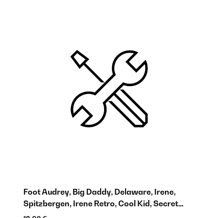
Foot Audrey, Big Daddy, Delaware, Irene,
No
Spitzbergen, Irene Retro, Cool Kid, Secret
18
Cool 2in1 - 10048276