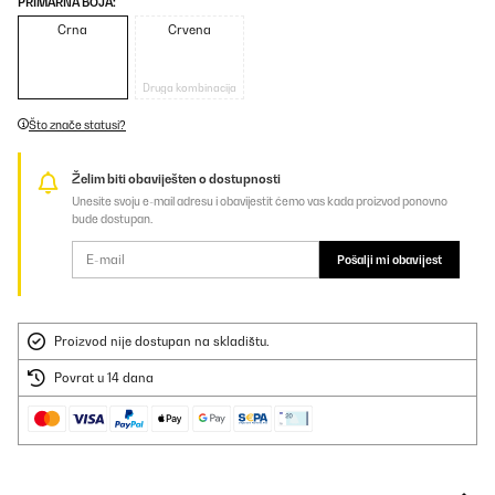
PRIMARNA BOJA:
Crna
Crvena
Druga kombinacija
Što znače statusi?
Želim biti obaviješten o dostupnosti
Unesite svoju e-mail adresu i obavijestit ćemo vas kada proizvod ponovno
bude dostupan.
Pošalji mi obavijest
Proizvod nije dostupan na skladištu.
Povrat u 14 dana