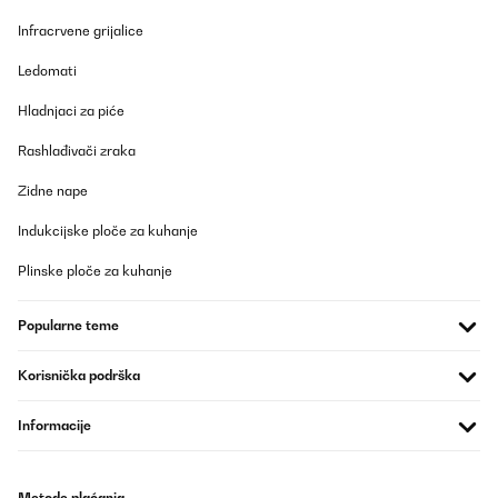
Infracrvene grijalice
Ledomati
Hladnjaci za piće
Rashlađivači zraka
Zidne nape
Indukcijske ploče za kuhanje
Plinske ploče za kuhanje
Popularne teme
Korisnička podrška
Informacije
Metode plaćanja