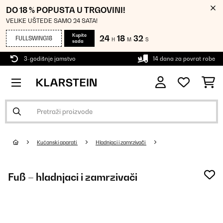
DO 18 % POPUSTA U TRGOVINI!
VELIKE UŠTEDE SAMO 24 SATA!
Kupite
24
18
32
FULLSWING18
H
M
S
sada
3-godišnje jamstvo
14 dana za povrat robe
Kućanski aparati
Hladnjaci i zamrzivači
Fuß – hladnjaci i zamrzivači