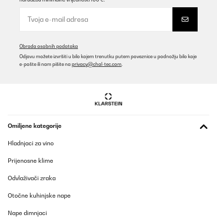
Obrada osobnih podataka
Odjavu možete izvršiti u bilo kojem trenutku putem poveznice u podnožju bilo koje
e-pošte ili nam pišite na
privacy@chal-tec.com
.
Omiljene kategorije
Hladnjaci za vino
Prijenosne klime
Odvlaživači zraka
Otočne kuhinjske nape
Nape dimnjaci