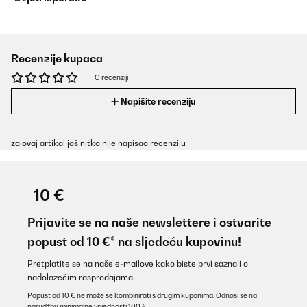
Recenzije kupaca
O recenziji
Napišite recenziju
za ovaj artikal još nitko nije napisao recenziju
-10 €
Prijavite se na naše newslettere i ostvarite
popust od 10 €* na sljedeću kupovinu!
Pretplatite se na naše e-mailove kako biste prvi saznali o
nadolazećim rasprodajama.
Popust od 10 € ne može se kombinirati s drugim kuponima. Odnosi se na
narudžbu minimalne vrijednosti 100 €.