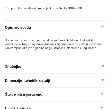
Kompatibilno sa sljedećim brojevima artikala: 10045830
Opis proizvoda
Originalni rezervni dio: noga uređaja za
Klarstein
hladnjak-skladište
kombinacije. Noga osigurava stabilan i siguran položaj uređaja – idealna
kao zamjena ako je originalna noga istrošena, slomljena ili izgubljena.
Značajke
Dimenzije i tehnički detalji
Što će biti isporučeno
Uvjeti isporuke