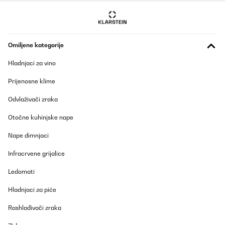
Omiljene kategorije
Hladnjaci za vino
Prijenosne klime
Odvlaživači zraka
Otočne kuhinjske nape
Nape dimnjaci
Infracrvene grijalice
Ledomati
Hladnjaci za piće
Rashlađivači zraka