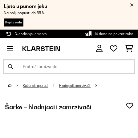
Ljeto u punom jeku
Najbolji popusti do 55 %
Kupite sada
3-godišnje jamstvo
14 dana za povrat robe
Kućanski aparati
Hladnjaci i zamrzivači
Šarke – hladnjaci i zamrzivači