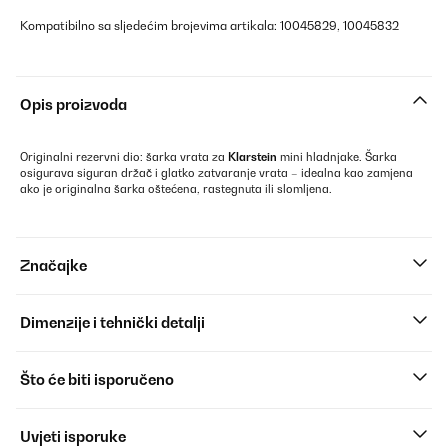
Kompatibilno sa sljedećim brojevima artikala: 10045829, 10045832
Opis proizvoda
Originalni rezervni dio: šarka vrata za
Klarstein
mini hladnjake. Šarka
osigurava siguran držač i glatko zatvaranje vrata – idealna kao zamjena
ako je originalna šarka oštećena, rastegnuta ili slomljena.
Značajke
Dimenzije i tehnički detalji
Što će biti isporučeno
Uvjeti isporuke