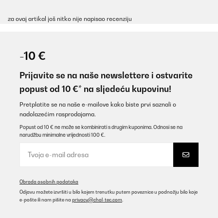
za ovaj artikal još nitko nije napisao recenziju
-10 €
Prijavite se na naše newslettere i ostvarite
popust od 10 €* na sljedeću kupovinu!
Pretplatite se na naše e-mailove kako biste prvi saznali o
nadolazećim rasprodajama.
Popust od 10 € ne može se kombinirati s drugim kuponima. Odnosi se na
narudžbu minimalne vrijednosti 100 €.
Obrada osobnih podataka
Odjavu možete izvršiti u bilo kojem trenutku putem poveznice u podnožju bilo koje
e-pošte ili nam pišite na
privacy@chal-tec.com
.