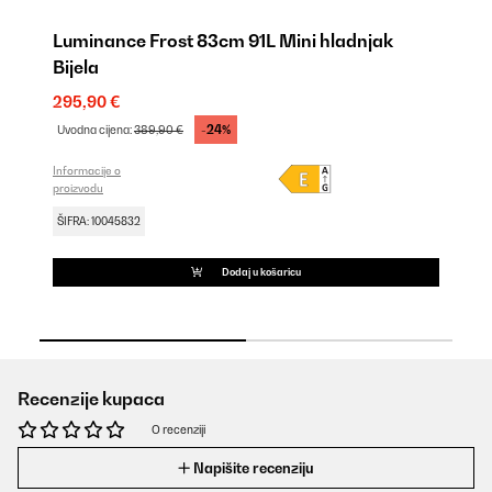
na
Luminance Frost 83cm 91L Mini hladnjak
L
Bijela
27
295,90 €
Uv
-24%
Uvodna cijena:
389,90 €
Inf
pro
Informacije o
proizvodu
ŠI
ŠIFRA: 10045832
Dodaj u košaricu
Recenzije kupaca
O recenziji
Napišite recenziju